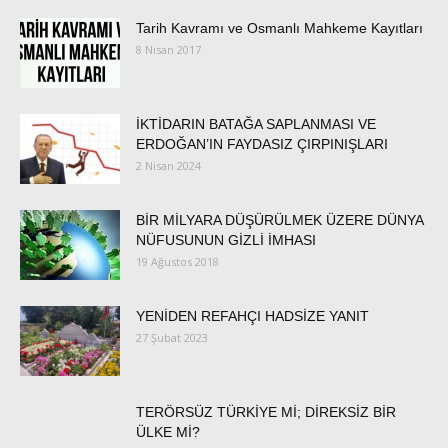
Tarih Kavramı ve Osmanlı Mahkeme Kayıtları
8 Nisan 2017
İKTİDARIN BATAĞA SAPLANMASI VE
ERDOĞAN’IN FAYDASIZ ÇIRPINIŞLARI
2 Nisan 2024
BİR MİLYARA DÜŞÜRÜLMEK ÜZERE DÜNYA
NÜFUSUNUN GİZLİ İMHASI
19 Ağustos 2018
YENİDEN REFAHÇI HADSİZE YANIT
27 Şubat 2023
TERÖRSÜZ TÜRKİYE Mİ; DİREKSİZ BİR
ÜLKE Mİ?