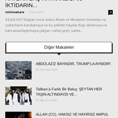
İKTİDARIN...
millimakale
-
7 Eylül 2017
0
4 Eylül 2017 Baştan sona asılsız itham ve iftiralarla Osmanlıyı ve
sultanlarını karalamaya ve bu şekilde Haydar Baş’ı aklamaya ve
kahramanlaştırmaya çalışan; sahte şeyh, sahte...
Diğer Makaleler
ABDÜLAZİZ BAYINDIR, TRUMP’LA AYNIDIR!..
30 Haziran 2025
Taliban’a Farklı Bir Bakış: ŞEYTAN HER
TAŞIN ALTINDAYDI VE...
23 Ağustos 2021
ALLAH (CC), HAKSIZ VE HAYIRSIZ AMPUL