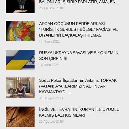
BALONLARI ŞİŞİRİP PARLATIR, AMA; EN...
25 Ağustos 2018
AFGAN GÖÇÜNÜN PERDE ARKASI
“TURİSTİK SERBEST BÖLGE” FACİASI VE
DİYANET’İN LAÇKALAŞTIRILMASI
14 Nisan 2022
RUSYA UKRAYNA SAVAŞI VE SİYONİZM’İN
SON ÇIRPINIŞI
15 Ekim 2024
Sedat Peker İfşaatlarının Anlamı: TOPRAK
(VATAN) AYAKLARIMIZIN ALTINDAN
KAYMAKTAYDI ...
30 Haziran 2021
İNCİL VE TEVRAT’IN, KUR’AN İLE UYUMLU
KALMIŞ BAZI KISIMLARI
22 Ağustos 2018