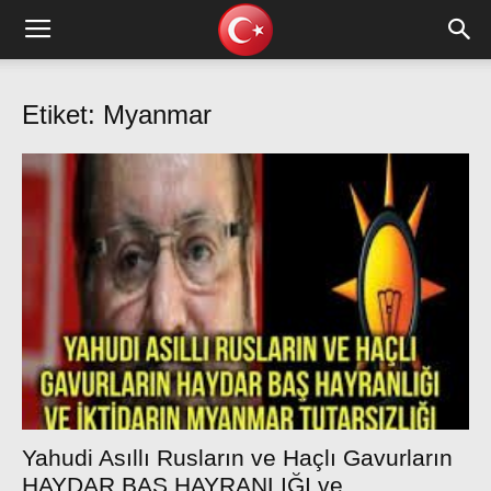
Etiket: Myanmar
Yahudi Asıllı Rusların ve Haçlı Gavurların
HAYDAR BAŞ HAYRANLIĞI ve