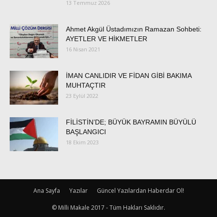
13 Temmuz 2026
Ahmet Akgül Üstadımızın Ramazan Sohbeti:
AYETLER VE HİKMETLER
16 Nisan 2021
İMAN CANLIDIR VE FİDAN GİBİ BAKIMA
MUHTAÇTIR
23 Eylül 2022
FİLİSTİN’DE; BÜYÜK BAYRAMIN BÜYÜLÜ
BAŞLANGICI
18 Ekim 2023
Ana Sayfa
Yazılar
Güncel Yazılardan Haberdar Ol!
© Milli Makale 2017 - Tüm Hakları Saklıdır.