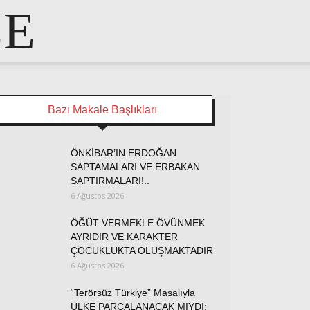
LE
Bazı Makale Başlıkları
ÖNKİBAR’IN ERDOĞAN
SAPTAMALARI VE ERBAKAN
SAPTIRMALARI!..
6 Ağustos 2026
ÖĞÜT VERMEKLE ÖVÜNMEK
AYRIDIR VE KARAKTER
ÇOCUKLUKTA OLUŞMAKTADIR
6 Ağustos 2026
“Terörsüz Türkiye” Masalıyla
ÜLKE PARÇALANACAK MIYDI;