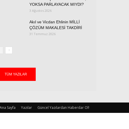
YOKSA PARLAYACAK MIYDI?
3 Ağustos 2026
Akıl ve Vicdan Ehlinin MİLLİ
ÇÖZÜM MAKALESİ TAKDİRİ
31 Temmuz 2026
TÜM YAZILAR
Ana Sayfa
Yazılar
Güncel Yazılardan Haberdar Ol!