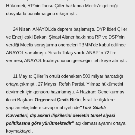
Hükümeti, RP’nin Tansu Çiller hakkında Meclis’e getirdiği
dosyalarla bunalıma girip sıkışmıştı.
24 Nisan: ANAYOL’da deprem başlamıştı. DYP lideri Çiller
ve Enerji eski Bakanı Şinasi Altıner hakkında RP ve DSP’nin
verdiği Meclis soruşturma önergeleri TBMM’de kabul edilince
ANAYOL sarsılmıştı. Sırada Tofaş vardı. ANAP’ın 72 fire
vermesi, ANAYOL koalisyonunun geleceğini tehlikeye atmıştı.
11 Mayıs: Çiller’in örtülü ödenekten 500 milyar harcadığı
ortaya çıkmıştı. 27 Mayıs: Refah Partisi, Yılmaz hükümetini
devirmek için gensoru hazırlamıştı. 4 Haziran: Genelkurmay
ikinci Başkanı
Orgeneral Çevik Bir
’in, İsrail ile ilişkilere
yapılan eleştirilere cevap mahiyetinde
“Türk Silahlı
Kuvvetleri, dış askeri ilişkilerini devletin temel siyasi
politikasına göre yürütmektedir”
açıklaması ayarını ortaya
koymaktaydı.