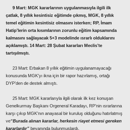
9 Mart:
MGK kararlarının uygulanmasıyla ilgili ilk
çatlak, 8 yıllık kesintisiz eğitimde çıkmış, MGK, 8 yıllık
temel eğitimin kesintisiz olmasını isterken; RP, İmam
Hatip’lerin orta kısımlarının zorunlu eğitim kapsamında
kalmasını sağlayacak 5+3 modelinde ısrarlı olduklarını
açıklamıştı.
14 Mart:
28 Şubat kararları Meclis’te
tartışılmıştı.
23 Mart: Erbakan 8 yıllık eğitimin uygulanamayacağı
konusunda MGK’yı ikna için bir rapor hazırlamış, ortağı
DYP’den de destek almıştı.
25 Mart: MGK kararlarıyla ilgili olarak ilk kez konuşan
Genelkurmay Başkanı Orgeneral Karadayı, RP’nin ısrarlarına
karşı çıkıp MGK’nın anayasal bir kuruluş olduğunu hatırlatmış
ve
“Burada alınan kararlar, herkesin riayet etmesi gereken
kararlardır”
beyanında bulunmuşlardı.