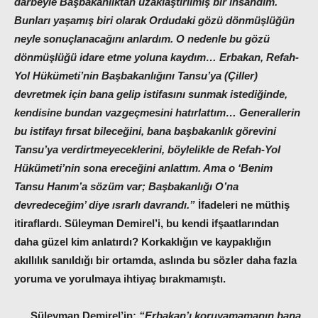
darbeyle Başbakanlıktan uzaklaştırılmış bir insandım.
Bunları yaşamış biri olarak Ordudaki gözü dönmüşlüğün
neyle sonuçlanacağını anlardım. O nedenle bu gözü
dönmüşlüğü idare etme yoluna kaydım… Erbakan, Refah-
Yol Hükümeti’nin Başbakanlığını Tansu’ya (Çiller)
devretmek için bana gelip istifasını sunmak istediğinde,
kendisine bundan vazgeçmesini hatırlattım… Generallerin
bu istifayı fırsat bileceğini, bana başbakanlık görevini
Tansu’ya verdirtmeyeceklerini, böylelikle de Refah-Yol
Hükümeti’nin sona ereceğini anlattım. Ama o ‘Benim
Tansu Hanım’a sözüm var; Başbakanlığı O’na
devredeceğim’ diye ısrarlı davrandı.”
İfadeleri ne müthiş
itiraflardı. Süleyman Demirel’i, bu kendi ifşaatlarından
daha güzel kim anlatırdı? Korkaklığın ve kaypaklığın
akıllılık sanıldığı bir ortamda, aslında bu sözler daha fazla
yoruma ve yorulmaya ihtiyaç bırakmamıştı.
Süleyman Demirel’in:
“Erbakan’ı koruyamamanın bana