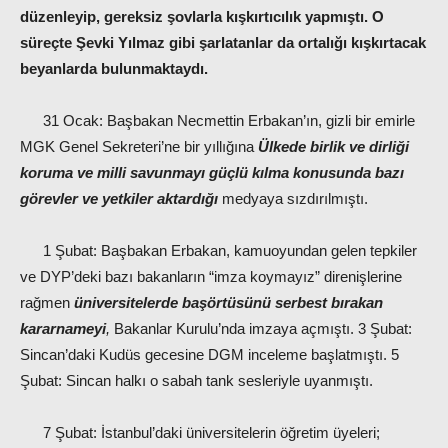
düzenleyip, gereksiz şovlarla kışkırtıcılık yapmıştı. O
süreçte Şevki Yılmaz gibi şarlatanlar da ortalığı kışkırtacak
beyanlarda bulunmaktaydı.
31 Ocak: Başbakan Necmettin Erbakan’ın, gizli bir emirle
MGK Genel Sekreteri’ne bir yıllığına
Ülkede birlik ve dirliği
koruma ve milli savunmayı güçlü kılma konusunda bazı
görevler ve yetkiler aktardığı
medyaya sızdırılmıştı.
1 Şubat: Başbakan Erbakan, kamuoyundan gelen tepkiler
ve DYP’deki bazı bakanların “imza koymayız” direnişlerine
rağmen
üniversitelerde başörtüsünü serbest bırakan
kararnameyi
,
Bakanlar Kurulu’nda imzaya açmıştı. 3 Şubat:
Sincan’daki Kudüs gecesine DGM inceleme başlatmıştı. 5
Şubat: Sincan halkı o sabah tank sesleriyle uyanmıştı.
7 Şubat: İstanbul’daki üniversitelerin öğretim üyeleri;