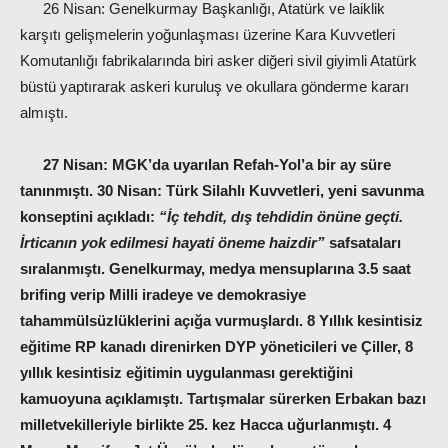
26 Nisan: Genelkurmay Başkanlığı, Atatürk ve laiklik
karşıtı gelişmelerin yoğunlaşması üzerine Kara Kuvvetleri
Komutanlığı fabrikalarında biri asker diğeri sivil giyimli Atatürk
büstü yaptırarak askeri kuruluş ve okullara gönderme kararı
almıştı.
27 Nisan:
MGK’da uyarılan Refah-Yol’a bir ay süre
tanınmıştı.
30 Nisan:
Türk Silahlı Kuvvetleri, yeni savunma
konseptini açıkladı:
“İç tehdit, dış tehdidin önüne geçti.
İrticanın yok edilmesi hayati öneme haizdir”
safsataları
sıralanmıştı. Genelkurmay, medya mensuplarına 3.5 saat
brifing verip Milli iradeye ve demokrasiye
tahammülsüzlüklerini açığa vurmuşlardı. 8 Yıllık kesintisiz
eğitime RP kanadı direnirken DYP yöneticileri ve Çiller, 8
yıllık kesintisiz eğitimin uygulanması gerektiğini
kamuoyuna açıklamıştı. Tartışmalar sürerken Erbakan bazı
milletvekilleriyle birlikte 25. kez Hacca uğurlanmıştı.
4