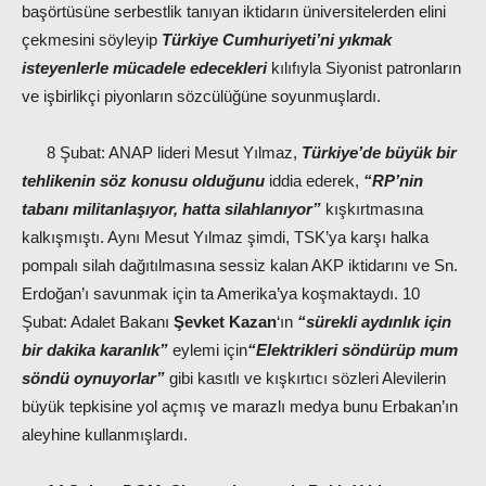
başörtüsüne serbestlik tanıyan iktidarın üniversitelerden elini
çekmesini söyleyip
Türkiye Cumhuriyeti’ni yıkmak
isteyenlerle mücadele edecekleri
kılıfıyla Siyonist patronların
ve işbirlikçi piyonların sözcülüğüne soyunmuşlardı.
8 Şubat: ANAP lideri Mesut Yılmaz,
Türkiye’de büyük bir
tehlikenin söz konusu olduğunu
iddia ederek,
“RP’nin
tabanı militanlaşıyor, hatta silahlanıyor”
kışkırtmasına
kalkışmıştı. Aynı Mesut Yılmaz şimdi, TSK’ya karşı halka
pompalı silah dağıtılmasına sessiz kalan AKP iktidarını ve Sn.
Erdoğan’ı savunmak için ta Amerika’ya koşmaktaydı. 10
Şubat: Adalet Bakanı
Şevket Kazan
‘ın
“sürekli aydınlık için
bir dakika karanlık”
eylemi için
“Elektrikleri söndürüp mum
söndü oynuyorlar”
gibi kasıtlı ve kışkırtıcı sözleri Alevilerin
büyük tepkisine yol açmış ve marazlı medya bunu Erbakan’ın
aleyhine kullanmışlardı.