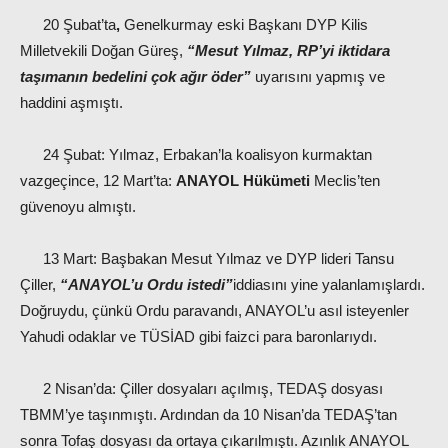
20 Şubat’ta
,
Genelkurmay eski Başkanı DYP Kilis
Milletvekili Doğan Güreş,
“Mesut Yılmaz, RP’yi iktidara
taşımanın bedelini çok ağır öder”
uyarısını yapmış ve
haddini aşmıştı.
24 Şubat: Yılmaz, Erbakan’la koalisyon kurmaktan
vazgeçince, 12 Mart’ta:
ANAYOL Hükümeti
Meclis’ten
güvenoyu almıştı.
13 Mart: Başbakan Mesut Yılmaz ve DYP lideri Tansu
Çiller,
“ANAYOL’u Ordu istedi”
iddiasını yine yalanlamışlardı.
Doğruydu, çünkü Ordu paravandı, ANAYOL’u asıl isteyenler
Yahudi odaklar ve TÜSİAD gibi faizci para baronlarıydı.
2 Nisan’da: Çiller dosyaları açılmış, TEDAŞ dosyası
TBMM’ye taşınmıştı. Ardından da 10 Nisan’da TEDAŞ’tan
sonra Tofaş dosyası da ortaya çıkarılmıştı. Azınlık ANAYOL