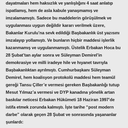
dayatmaları hem haksızlık ve yanlışlığını 4 saat anlatıp
ispatlamış, hem de asla kabule yanaşmamış ve
imzalamamıştı. Sadece bu maddelerin görüşülmek ve
uygulanması uygun değildir kararı verilmek üzere,
Bakanlar Kurulu’na sevk edildiği Başbakanlık üst yazısını
imzalayıp yollamıştı. Ve bunların hiçbir maddesi işlerlik
kazanmamış ve uygulanmamıştı. Üstelik Erbakan Hoca bu
28 Şubat’tan aylar sonra ve Süleyman Demirel’in
demokrasiye ve milli iradeye hile ve hıyanet tavrıyla
Başbakanlıktan ayrılmıştı. Cumhurbaşkanı Süleyman
Demirel, hem koalisyon protokolü maddesi hem teamül
gereği Tansu Çiller’e vermesi gereken Başbakanlığı tutup
Mesut Yılmaz’a vermesi ve DYP kanadına yönelik artan
baskılar neticesi Erbakan Hükümeti 18 Haziran 1997’de
istifa etmek zorunda kalmıştı. İşte tarihe “post modern
darbe” olarak geçen 28 Şubat ve sonrasında yaşananlar
şunlardı: