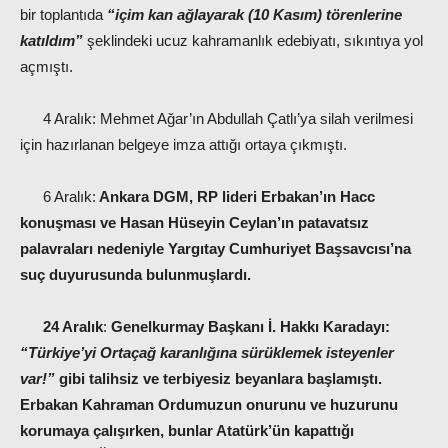
bir toplantıda
“içim kan ağlayarak (10 Kasım) törenlerine
katıldım”
şeklindeki ucuz kahramanlık edebiyatı, sıkıntıya yol
açmıştı.
4 Aralık: Mehmet Ağar’ın Abdullah Çatlı’ya silah verilmesi
için hazırlanan belgeye imza attığı ortaya çıkmıştı.
6 Aralık:
Ankara DGM, RP lideri Erbakan’ın Hacc
konuşması ve Hasan Hüseyin Ceylan’ın patavatsız
palavraları nedeniyle Yargıtay Cumhuriyet Başsavcısı’na
suç duyurusunda bulunmuşlardı.
24 Aralık
:
Genelkurmay Başkanı İ. Hakkı Karadayı:
“Türkiye’yi Ortaçağ karanlığına sürüklemek isteyenler
var!”
gibi talihsiz ve terbiyesiz beyanlara başlamıştı.
Erbakan Kahraman Ordumuzun onurunu ve huzurunu
korumaya çalışırken, bunlar Atatürk’ün kapattığı