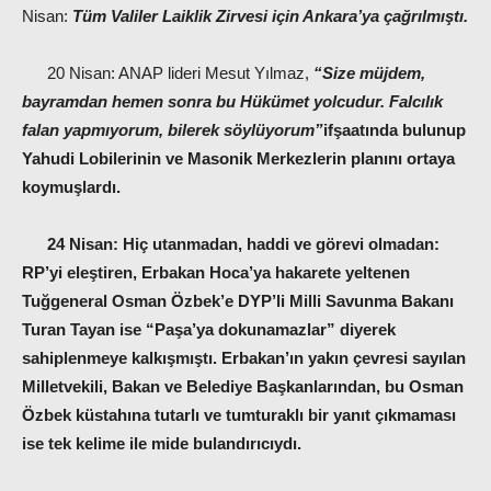
Nisan:
Tüm Valiler Laiklik Zirvesi için Ankara’ya çağrılmıştı.
20 Nisan: ANAP lideri Mesut Yılmaz,
“Size müjdem,
bayramdan hemen sonra bu Hükümet yolcudur. Falcılık
falan yapmıyorum, bilerek söylüyorum”
ifşaatında bulunup
Yahudi Lobilerinin ve Masonik Merkezlerin planını ortaya
koymuşlardı.
24 Nisan:
Hiç utanmadan, haddi ve görevi olmadan:
RP’yi eleştiren, Erbakan Hoca’ya hakarete yeltenen
Tuğgeneral Osman Özbek’e DYP’li Milli Savunma Bakanı
Turan Tayan ise “Paşa’ya dokunamazlar” diyerek
sahiplenmeye kalkışmıştı. Erbakan’ın yakın çevresi sayılan
Milletvekili, Bakan ve Belediye Başkanlarından, bu Osman
Özbek küstahına tutarlı ve tumturaklı bir yanıt çıkmaması
ise tek kelime ile mide bulandırıcıydı.