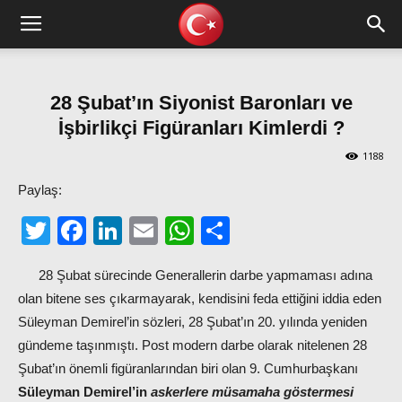
28 Şubat’ın Siyonist Baronları ve
İşbirlikçi Figüranları Kimlerdi ?
1188
Paylaş:
Twitter
Facebook
LinkedIn
Email
WhatsApp
Share
28 Şubat sürecinde Generallerin darbe yapmaması adına
olan bitene ses çıkarmayarak, kendisini feda ettiğini iddia eden
Süleyman Demirel’in sözleri, 28 Şubat’ın 20. yılında yeniden
gündeme taşınmıştı. Post modern darbe olarak nitelenen 28
Şubat’ın önemli figüranlarından biri olan 9. Cumhurbaşkanı
Süleyman Demirel’in
askerlere müsamaha göstermesi