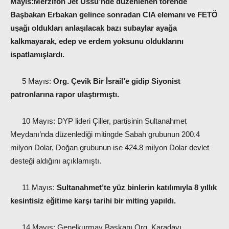
Mayıs:
Merzifon Jet Üssü’nde düzenlenen törende
Başbakan Erbakan gelince sonradan CIA elemanı ve FETÖ
uşağı oldukları anlaşılacak bazı subaylar ayağa
kalkmayarak, edep ve erdem yoksunu olduklarını
ispatlamışlardı.
5 Mayıs:
Org. Çevik Bir İsrail’e gidip Siyonist
patronlarına rapor ulaştırmıştı.
10 Mayıs: DYP lideri Çiller, partisinin Sultanahmet
Meydanı’nda düzenlediği mitingde Sabah grubunun 200.4
milyon Dolar, Doğan grubunun ise 424.8 milyon Dolar devlet
desteği aldığını açıklamıştı.
11 Mayıs:
Sultanahmet’te yüz binlerin katılımıyla 8 yıllık
kesintisiz eğitime karşı tarihi bir miting yapıldı.
14 Mayıs: Genelkurmay Başkanı Org. Karadayı,