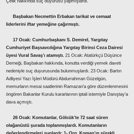
Çelik hakkında suç duyurusu yapmışlardı.
Başbakan Necmettin Erbakan tarikat ve cemaat
liderlerini iftar yemeğine çağırmıştı.
17 Ocak:
Cumhurbaşkanı S. Demirel, Yargıtay
Cumhuriyet Başsavcılığına Yargıtay Birinci Ceza Dairesi
üyesi Vural Savaş’ı atamıştı.
21 Ocak: Atatürkçü Düşünce
Derneği, Başbakan hakkında, konutta verdiği yemek daveti
nedeniyle suç duyurusunda bulunmuşlardı. 23 Ocak: Bartın
Adliyesi Yazı İşleri Müdürü Abdurrahman Güzelgün,
memurların mesai saatlerinin Ramazan’a göre düzenlenmesini
öngören Bakanlar Kurulu kararlarının iptali istemiyle Danıştay’a
dava açmıştı.
26 Ocak:
Komutanlar, Gölcük’te 72 saat süren
olağanüstü şurada toplanmışlardı. Komutanların
değerlendirmeleri şunlardı: 1- Org. Koman’ın sürekli