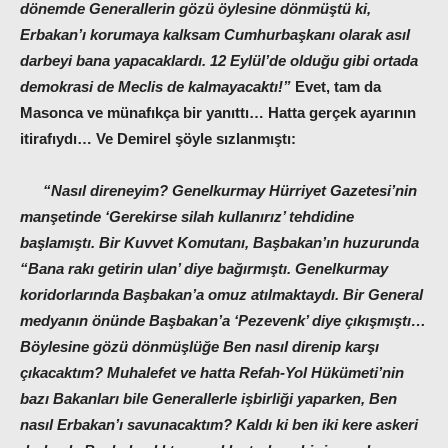
dönemde Generallerin gözü öylesine dönmüştü ki,
Erbakan’ı korumaya kalksam Cumhurbaşkanı olarak asıl
darbeyi bana yapacaklardı. 12 Eylül’de olduğu gibi ortada
demokrasi de Meclis de kalmayacaktı!”
Evet, tam da
Masonca ve münafıkça bir yanıttı… Hatta gerçek ayarının
itirafıydı… Ve Demirel şöyle sızlanmıştı:
“Nasıl direneyim? Genelkurmay Hürriyet Gazetesi’nin
manşetinde ‘Gerekirse silah kullanırız’ tehdidine
başlamıştı. Bir Kuvvet Komutanı, Başbakan’ın huzurunda
“Bana rakı getirin ulan’ diye bağırmıştı. Genelkurmay
koridorlarında Başbakan’a omuz atılmaktaydı. Bir General
medyanın önünde Başbakan’a ‘Pezevenk’ diye çıkışmıştı…
Böylesine gözü dönmüşlüğe Ben nasıl direnip karşı
çıkacaktım? Muhalefet ve hatta Refah-Yol Hükümeti’nin
bazı Bakanları bile Generallerle işbirliği yaparken, Ben
nasıl Erbakan’ı savunacaktım? Kaldı ki ben iki kere askeri