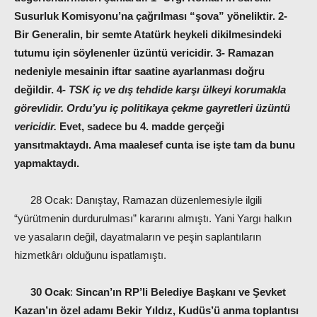
Susurluk Komisyonu’na çağrılması “şova” yöneliktir. 2-
Bir Generalin, bir semte Atatürk heykeli dikilmesindeki
tutumu için söylenenler üzüntü vericidir. 3- Ramazan
nedeniyle mesainin iftar saatine ayarlanması doğru
değildir. 4-
TSK iç ve dış tehdide karşı ülkeyi korumakla
görevlidir. Ordu’yu iç politikaya çekme gayretleri üzüntü
vericidir.
Evet, sadece bu 4. madde gerçeği
yansıtmaktaydı. Ama maalesef cunta ise işte tam da bunu
yapmaktaydı.
28 Ocak: Danıştay, Ramazan düzenlemesiyle ilgili
“yürütmenin durdurulması” kararını almıştı. Yani Yargı halkın
ve yasaların değil, dayatmaların ve peşin saplantıların
hizmetkârı olduğunu ispatlamıştı.
30 Ocak
:
Sincan’ın RP’li Belediye Başkanı ve Şevket
Kazan’ın özel adamı Bekir Yıldız, Kudüs’ü anma toplantısı