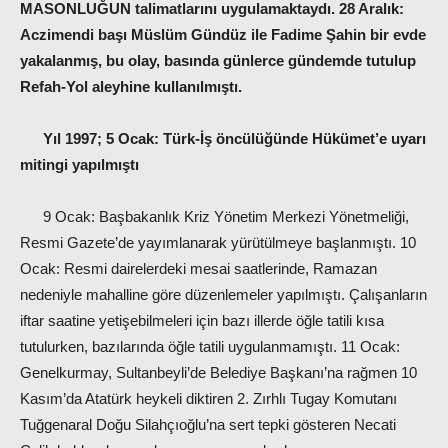
MASONLUĞUN talimatlarını uygulamaktaydı. 28 Aralık:
Aczimendi başı Müslüm Gündüz ile Fadime Şahin bir evde
yakalanmış, bu olay, basında günlerce gündemde tutulup
Refah-Yol aleyhine kullanılmıştı.
Yıl 1997; 5 Ocak: Türk-İş öncülüğünde Hükümet’e uyarı
mitingi yapılmıştı
9 Ocak: Başbakanlık Kriz Yönetim Merkezi Yönetmeliği,
Resmi Gazete’de yayımlanarak yürütülmeye başlanmıştı. 10
Ocak: Resmi dairelerdeki mesai saatlerinde, Ramazan
nedeniyle mahalline göre düzenlemeler yapılmıştı. Çalışanların
iftar saatine yetişebilmeleri için bazı illerde öğle tatili kısa
tutulurken, bazılarında öğle tatili uygulanmamıştı. 11 Ocak:
Genelkurmay, Sultanbeyli’de Belediye Başkanı’na rağmen 10
Kasım’da Atatürk heykeli diktiren 2. Zırhlı Tugay Komutanı
Tuğgenaral Doğu Silahçıoğlu’na sert tepki gösteren Necati