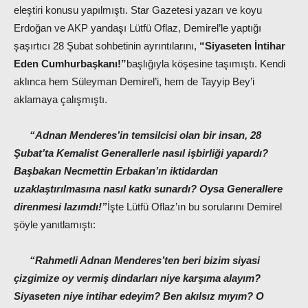
eleştiri konusu yapılmıştı. Star Gazetesi yazarı ve koyu
Erdoğan ve AKP yandaşı Lütfü Oflaz, Demirel’le yaptığı
şaşırtıcı 28 Şubat sohbetinin ayrıntılarını,
“Siyaseten İntihar
Eden Cumhurbaşkanı!”
başlığıyla köşesine taşımıştı. Kendi
aklınca hem Süleyman Demirel’i, hem de Tayyip Bey’i
aklamaya çalışmıştı.
“Adnan Menderes’in temsilcisi olan bir insan, 28
Şubat’ta Kemalist Generallerle nasıl işbirliği yapardı?
Başbakan Necmettin Erbakan’ın iktidardan
uzaklaştırılmasına nasıl katkı sunardı? Oysa Generallere
direnmesi lazımdı!”
İşte Lütfü Oflaz’ın bu sorularını Demirel
şöyle yanıtlamıştı:
“Rahmetli Adnan Menderes’ten beri bizim siyasi
çizgimize oy vermiş dindarları niye karşıma alayım?
Siyaseten niye intihar edeyim? Ben akılsız mıyım? O