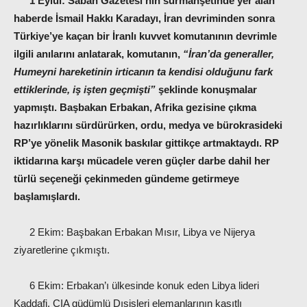
1 Eylül:
Sabah Gazetesi’nin sürmanşetinde yer alan
haberde İsmail Hakkı Karadayı, İran devriminden sonra
Türkiye’ye kaçan bir İranlı kuvvet komutanının devrimle
ilgili anılarını anlatarak, komutanın,
“İran’da generaller,
Humeyni hareketinin irticanın ta kendisi olduğunu fark
ettiklerinde, iş işten geçmişti”
şeklinde konuşmalar
yapmıştı. Başbakan Erbakan, Afrika gezisine çıkma
hazırlıklarını sürdürürken, ordu, medya ve bürokrasideki
RP’ye yönelik Masonik baskılar gittikçe artmaktaydı. RP
iktidarına karşı mücadele veren güçler darbe dahil her
türlü seçeneği çekinmeden gündeme getirmeye
başlamışlardı.
2 Ekim: Başbakan Erbakan Mısır, Libya ve Nijerya
ziyaretlerine çıkmıştı.
6 Ekim: Erbakan’ı ülkesinde konuk eden Libya lideri
Kaddafi, CIA güdümlü Dışişleri elemanlarının kasıtlı