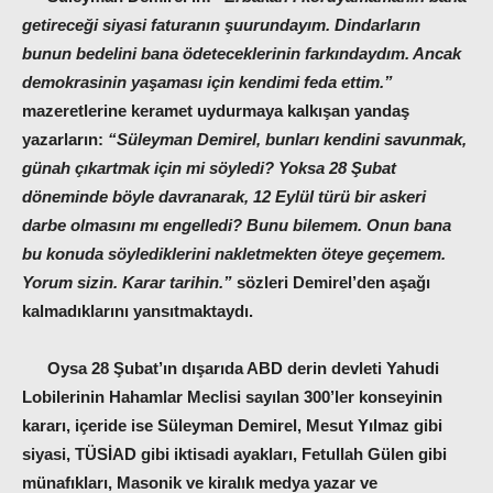
getireceği siyasi faturanın şuurundayım. Dindarların
bunun bedelini bana ödeteceklerinin farkındaydım. Ancak
demokrasinin yaşaması için kendimi feda ettim.”
mazeretlerine keramet uydurmaya kalkışan yandaş
yazarların:
“Süleyman Demirel, bunları kendini savunmak,
günah çıkartmak için mi söyledi? Yoksa 28 Şubat
döneminde böyle davranarak, 12 Eylül türü bir askeri
darbe olmasını mı engelledi? Bunu bilemem. Onun bana
bu konuda söylediklerini nakletmekten öteye geçemem.
Yorum sizin. Karar tarihin.”
sözleri Demirel’den aşağı
kalmadıklarını yansıtmaktaydı.
Oysa 28 Şubat’ın dışarıda ABD derin devleti Yahudi
Lobilerinin Hahamlar Meclisi sayılan 300’ler konseyinin
kararı, içeride ise Süleyman Demirel, Mesut Yılmaz gibi
siyasi, TÜSİAD gibi iktisadi ayakları, Fetullah Gülen gibi
münafıkları, Masonik ve kiralık medya yazar ve