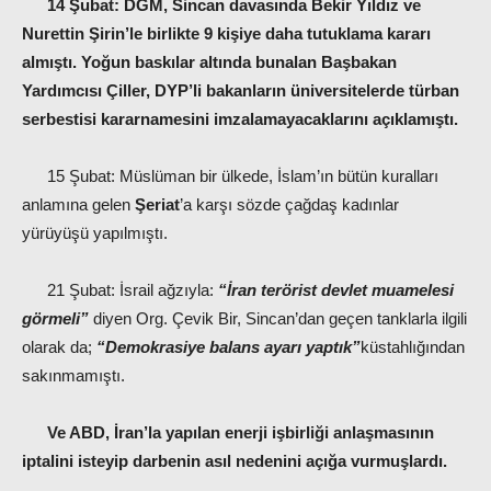
14 Şubat:
DGM, Sincan davasında Bekir Yıldız ve
Nurettin Şirin’le birlikte 9 kişiye daha tutuklama kararı
almıştı. Yoğun baskılar altında bunalan Başbakan
Yardımcısı Çiller, DYP’li bakanların üniversitelerde türban
serbestisi kararnamesini imzalamayacaklarını açıklamıştı.
15 Şubat: Müslüman bir ülkede, İslam’ın bütün kuralları
anlamına gelen
Şeriat
’a karşı sözde çağdaş kadınlar
yürüyüşü yapılmıştı.
21 Şubat: İsrail ağzıyla:
“İran terörist devlet muamelesi
görmeli”
diyen Org. Çevik Bir, Sincan’dan geçen tanklarla ilgili
olarak da;
“Demokrasiye balans ayarı yaptık”
küstahlığından
sakınmamıştı.
Ve ABD, İran’la yapılan enerji işbirliği anlaşmasının
iptalini isteyip darbenin asıl nedenini açığa vurmuşlardı.