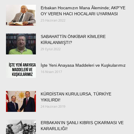
Erbakan Hocamızın Mana Âleminde; AKP’YE
OY VEREN HACI HOCALARI UYARMASI
25 Haziran 2022
SABAHATTİN ÖNKİBAR KİMLERE
KİRALANMIŞTI?
29 Eylül 2022
İşte Yeni Anayasa Maddeleri ve Kuşkularımız
16 Nisan 2017
KÜRDİSTAN KURULURSA, TÜRKİYE
YIKILIRDI!
24 Haziran 2019
ERBAKAN’IN ŞANLI KIBRIS ÇIKARMASI VE
KARARLILIĞI!