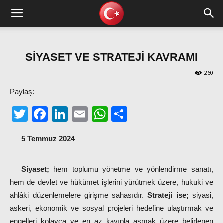
SİYASET VE STRATEJİ KAVRAMI
260
Paylaş:
Twitter
Facebook
LinkedIn
Email
WhatsApp
Share
5 Temmuz 2024
Siyaset;
hem toplumu yönetme ve yönlendirme sanatı,
hem de devlet ve hükümet işlerini yürütmek üzere, hukuki ve
ahlâki düzenlemelere girişme sahasıdır.
Strateji ise;
siyasi,
askeri, ekonomik ve sosyal projeleri hedefine ulaştırmak ve
engelleri kolayca ve en az kayıpla aşmak üzere belirlenen