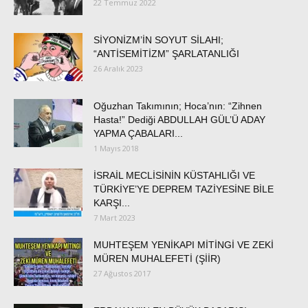
22 Temmuz 2022
SİYONİZM’İN SOYUT SİLAHI;
“ANTİSEMİTİZM” ŞARLATANLIĞI
26 Aralık 2023
Oğuzhan Takımının; Hoca’nın: “Zihnen
Hasta!” Dediği ABDULLAH GÜL’Ü ADAY
YAPMA ÇABALARI...
1 Mayıs 2018
İSRAİL MECLİSİNİN KÜSTAHLIĞI VE
TÜRKİYE’YE DEPREM TAZİYESİNE BİLE
KARŞI...
7 Mart 2023
MUHTEŞEM YENİKAPI MİTİNGİ VE ZEKİ
MÜREN MUHALEFETİ (ŞİİR)
27 Ağustos 2017