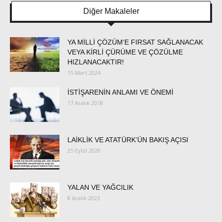
Diğer Makaleler
YA MİLLİ ÇÖZÜM’E FIRSAT SAĞLANACAK
VEYA KİRLİ ÇÜRÜME VE ÇÖZÜLME
HIZLANACAKTIR!
15 Mart 2024
İSTİŞARENİN ANLAMI VE ÖNEMİ
17 Aralık 2018
LAİKLİK VE ATATÜRK’ÜN BAKIŞ AÇISI
25 Eylül 2020
YALAN VE YAĞCILIK
8 Aralık 2023