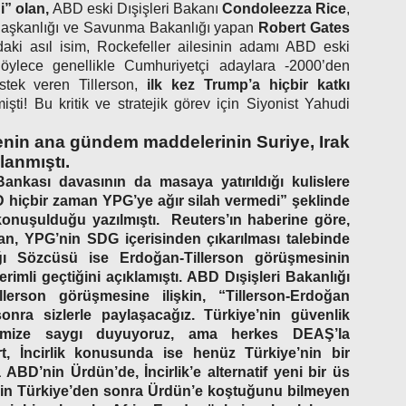
i” olan,
ABD eski Dışişleri Ba­kanı
Condoleezza Rice
,
 Başkanlığı ve Savunma Bakanlığı yapan
Robert Ga­tes
­daki asıl isim, Rockefeller aile­sinin adamı ABD eski
Böylece genellikle Cumhuriyetçi adaylara -2000’den
tek veren Tillerson,
ilk kez Trump’a hiçbir katkı
işti! Bu kritik ve stratejik görev için Siyonist Yahudi
enin ana gündem maddelerinin Suriye, Irak
lanmıştı.
kası davasının da masaya yatırıldığı kulislere
 hiçbir zaman YPG’ye ağır silah vermedi”
şeklinde
 konuşulduğu yazılmıştı. Reuters’ın haberine göre,
n, YPG’nin SDG içerisinden çıkarılması talebinde
ğı Sözcüsü ise Erdoğan-Tillerson görüşmesinin
erimli geçtiğini açıklamıştı. ABD Dışişleri Bakanlığı
llerson görüşmesine ilişkin,
“Tillerson-Erdoğan
onra sizlerle paylaşacağız. Türkiye’nin güvenlik
ikimize saygı duyuyoruz, ama herkes DEAŞ’la
, İncirlik konusunda ise henüz Türkiye’nin bir
ABD’nin Ürdün’de, İncirlik’e alternatif yeni bir üs
 için Türkiye’den sonra Ürdün’e koştuğunu bilmeyen