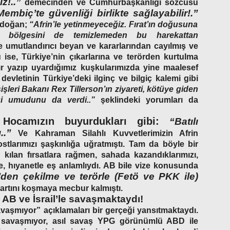
ız!..”
demecinden ve Cumhurbaşkanlığı sözcüsü
mbiç’te güvenliği birlikte sağlayabilir!.”
Erdoğan;
“Afrin’le yetinmeyeceğiz. Fırat’ın doğusuna
 bölgesini de temizlemeden bu harekattan
 umutlandırıcı beyan ve kararlarından cayılmış ve
ise, Türkiye’nin çıkarlarına ve terörden kurtulma
ır yazıp uyardığımız kuşkularımızda yine maalesef
devletinin Türkiye’deki ilginç ve bilgiç kalemi gibi
şleri Bakanı Rex Tillerson’ın ziyareti, kötüye giden
eği umudunu da verdi..”
şeklindeki yorumları da
Hocamızın buyurdukları gibi:
“Batılı
..”
Ve Kahraman Silahlı Kuvvetlerimizin Afrin
stlarımızı şaşkınlığa uğratmıştı. Tam da böyle bir
 kılan fırsatlara rağmen, sahada kazandıklarımızı,
, hıyanetle eş anlamlıydı. AB bile vize konusunda
’den çekilme ve terörle (Fetö ve PKK ile)
artını koşmaya mecbur kalmıştı.
B ve İsrail’le savaşmaktaydı!
vaşmıyor” açıklamaları bir gerçeği yansıtmaktaydı.
e savaşmıyor, asıl savaş YPG görünümlü ABD ile