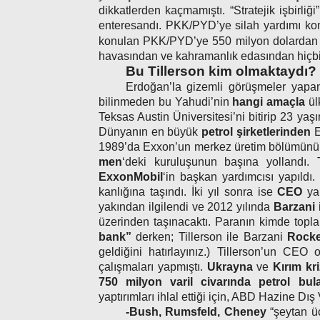
dikkatlerden kaçmamıştı. “Stratejik işbirli
enteresandı. PKK/PYD’ye silah yardımı ko
konulan PKK/PYD’ye 550 milyon dolardan h
havasından ve kahramanlık edasından hiçbir
Bu Tillerson kim olmaktaydı?
Erdoğan’la gizemli görüşmeler yapa
bilinmeden bu Yahudi’nin
hangi amaçla
ül
Teksas Austin Üniversitesi’ni bitirip 23 ya
Dünyanın en büyük
petrol şirketlerinden
E
1989’da Exxon’un mer­kez üretim bölümünü
men
‘deki kuruluşunun başına yollandı. 
ExxonMobil
‘in başkan yardımcısı yapıldı
kanlığına taşındı. İki yıl sonra ise
CEO
ya
yakın­dan ilgilendi ve 2012 yılında
Barzani
üzerinden taşınacaktı. Paranın kimde topla
bank”
derken; Tillerson ile Barzani
Rocke
geldiğini hatırlayınız.) Tillerson’un C
çalışmaları yapmıştı.
Ukrayna
ve
Kırım kri
750 milyon varil civarın­da petrol b
yaptırımları ihlal ettiği için, ABD Hazine Dış
-Bush, Rumsfeld, Che­ney
“şeytan ü