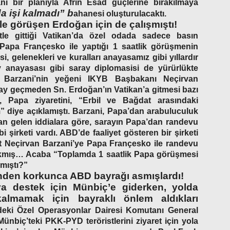
ani bir planıyla Afrin Esad güçlerine bırakılmaya
a işi kalmadı”
b
ahanesi oluşturulacaktı.
 ile görüşen Erdoğan için de çalışmıştı!
tle gittiği Vatikan’da özel odada sadece basın
 Papa Françesko ile yaptığı 1 saatlik görüşmenin
si, gelenekleri ve kuralları anayasamız gibi yıllardır
y anayasası gibi saray diplomasisi de yürürlükte
 Barzani’nin yeğeni IKYB Başbakanı Neçirvan
 ay geçmeden Sn. Erdoğan’ın Vatikan’a gitmesi bazı
ni, Papa ziyaretini, “Erbil ve Bağdat arasındaki
” diye açıklamıştı. Barzani, Papa’dan arabuluculuk
dan gelen iddialara göre, sarayın Papa’dan randevu
 şirketi vardı. ABD’de faaliyet gösteren bir şirketi
t Neçirvan Barzani’ye Papa Françesko ile randevu
 çıkmış… Acaba “Toplamda 1 saatlik Papa görüşmesi
mıştı?”
inden korkunca ABD bayrağı asmışlardı!
ya destek için Münbiç’e giderken, yolda
kalmamak için bayraklı önlem aldıkları
deki Özel Operasyonlar Dairesi Komutanı General
nbiç’teki PKK-PYD teröristlerini ziyaret için yola