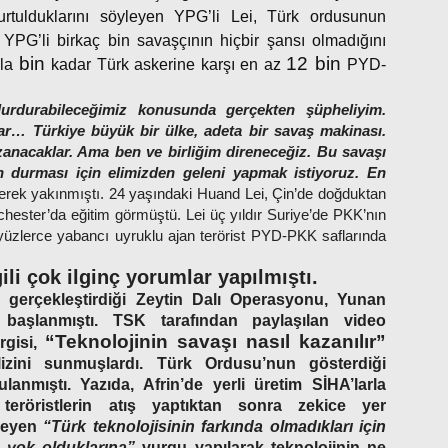
kurtulduklarını söyleyen YPG’li Lei, Türk ordusunun
YPG’li birkaç bin savaşçının hiçbir şansı olmadığını
bin
12 bin
zla
kadar Türk askerine karşı en az
PYD-
 durdurabileceğimiz konusunda gerçekten şüpheliyim.
rı var… Türkiye büyük bir ülke, adeta bir savaş makinası.
zanacaklar. Ama ben ve birliğim direneceğiz. Bu savaşı
durması için elimizden geleni yapmak istiyoruz. En
erek yakınmıştı.
24 yaşındaki Huand Lei, Çin’de doğduktan
hester’da eğitim görmüştü. Lei üç yıldır Suriye’de PKK’nın
 yüzlerce yabancı uyruklu ajan terörist PYD-PKK saflarında
ili çok ilginç yorumlar yapılmıştı.
de gerçekleştirdiği Zeytin Dalı Operasyonu, Yunan
 başlanmıştı. TSK tarafından paylaşılan video
“Teknolojinin savaşı nasıl kazanılır”
rgisi,
alizini sunmuşlardı. Türk Ordusu’nun gösterdiği
ulanmıştı. Yazıda, Afrin’de yerli üretim SİHA’larla
, teröristlerin atış yaptıktan sonra zekice yer
zleyen
“Türk teknolojisinin farkında olmadıkları için
n yok olduklarına”
vurgu yapılarak teknolojinin ne