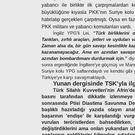
yabancı ile birlikte ilk çarpışmalardan 
büyüklüğüne kıyasla PKK’nın Suriye kolu 
hatırlatıp gerçekleri çarpıtmıştı. Oysa en fa
PKK militanı ve yabancı komutanları vardı.
İngiliz YPG’li Lei,
“Türk birliklerini
Tankları, zırhlı araçları, jetleri ve uydula
Zaman alsa da, bir gün savaşı kesinlikle ka
kazanamayacağız. Ama en azından savaşın 
azından bombardımanı durdurmak için.”
diy
sonra ergenliğinde İngiltere’ye göçmüş ve Manc
Suriye kolu YPG saflarındaydı ve kendisi gibi
Türkiye’ye karşı savaşmaktaydı.
Y
unan dergisinde TSK’yla ilg
Türk Silahlı Kuvvetleri’nin Afrin’
basını tarafından dikkatle izlenmeye
sonrasında Ptisi Diastima Savunma De
başlıklı hazırladığı yazıda olayın an
başarının ‘endişe’ ile karşılandığı vurg
vurulan teröristlerden bahsedilirken
değiştirdiklerini ama onları yukarıdan i
sonlarının geldiklerini bilmeden ortada