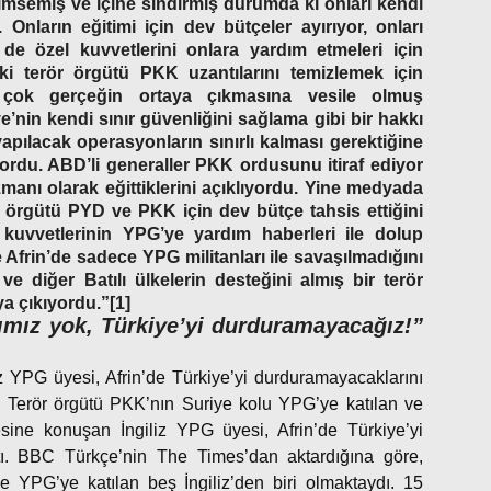
imsemiş ve içine sindirmiş durumda ki onları kendi
Onların eğitimi için dev bütçeler ayırıyor, onları
e de özel kuvvetlerini onlara yardım etmeleri için
eki terör örgütü PKK uzantılarını temizlemek için
k çok gerçeğin ortaya çıkmasına vesile olmuş
nin kendi sınır güvenliğini sağlama gibi bir hakkı
apılacak operasyonların sınırlı kalması gerektiğine
iyordu. ABD’li generaller PKK ordusunu itiraf ediyor
anı olarak eğittiklerini açıklıyordu. Yine medyada
 örgütü PYD ve PKK için dev bütçe tahsis ettiğini
uvvetlerinin YPG’ye yardım haberleri ile dolup
 Afrin’de sadece YPG militanları ile savaşılmadığını
e diğer Batılı ülkelerin desteğini almış bir terör
a çıkıyordu.”[1]
ımız yok, Türkiye’yi durduramayacağız!”
 YPG üyesi, Afrin’de Türkiye’yi durduramayacaklarını
tı. Terör örgütü PKK’nın Suriye kolu YPG’ye katılan ve
sine konuşan İngiliz YPG üyesi, Afrin’de Türkiye’yi
ştı. BBC Türkçe’nin The Times’dan aktardığına göre,
de YPG’ye katılan beş İngiliz’den biri olmaktaydı. 15