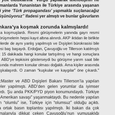
amanlarda Yunanistan ile Türkiye arasında yaşanan
i yine ‘Türk propagandası’ yapmakla suçlanacağız
 düşünüyoruz”
ifadesi yer almıştı ve bunlar gâvurların
nkara’ya koşmak zorunda kalmışlardı!
’ya koşmuşlardı. Resmi görüşmelerin yanında gayrı resmi
şmelerin hepsi kayıt altına alınırdı. AKP iktidarı ile birlikte
rde de aynı yanlış yapılmıştı ve Dışişleri bürokrasisi bile
si baş başaydı. Erdoğan, Çavuşoğlu ve Tillerson katılmıştı
 15 dakikada hangi konular tartışılmış ve hangi sonuçlara
i, ABD’ye tepkisini gösterseydi bu görüşme yarım saat bile
sında mahrem konular olması doğaldı. Ama kişiler arasında
kalaşırdı. O zaman “kuşkular ve kaygılar” öne çıkardı.”
aster ve ABD Dışişleri Bakanı Tillerson’la yapılan
meler yapılmıştı. ABD’den gelen yorumlar da iyimser
tadaydı. Şu anda PKK/PYD piyon konumundaydı. Türkiye
rk-Amerikan savaşı” yaşanmaktaydı. Bu nedenle yapılan
 “olumlu” ise, Türkiye için “olumsuz” olduğu açıktı.
 ortak basın toplantısı yapılmıştı. İki bakan da çok
malarıyla dikkat çeken Çavuşoğlu’nun yumuşaklığı