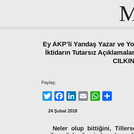
M
Ey AKP’li Yandaş Yazar ve Yo
İktidarın Tutarsız Açıklama
CILKIN
Paylaş:
Twitter
Facebook
LinkedIn
Email
WhatsA
Shar
24 Şubat 2018
Neler olup bittiğini, Tiller