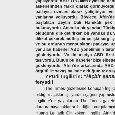
yapılıyordu! ABD YPG’lileri öylesine ben
askerlerinden farklı olarak görmüyordu. 
patlayıcı uzmanı olarak yetiştiriyor, v
yanlarına yolluyordu. Böylece, Afrin’d
başlatılan Zeytin Dalı Harekâtı pe
bulunuyordu. Amerika bir yandan Türkiye’
olduğunu dile getirirken bir yandan da y
dikkat çekerek müthiş bir çelişki sergil
ve bu ordunun mensuplarını patlayıcı uzm
yer alan haberler ABD yönetiminin terör
gösteriyordu. Ve de medya ABD özel k
taşıyordu. Bütün bu haberler bize elbette
gösteriyordu. Afrin’de arkalarında ABD v
örgütü ile savaş halinde olduğumuz ortay
“Hiçbir şans
YPG’li İngiliz’in:
feryadı!
The Times gazetesine konuşan İngiliz
bildiğini açıklamış, yardım çağrısı yapmış
İngiltere’de yayınlanan The Times gazete
durduramayacaklarını bildiğini vurgulamı
Huang Lei adlı Çin kökenli İngiliz, Afrin’