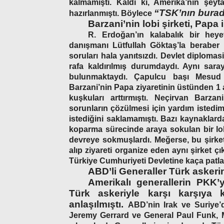
kalmamıştı. Kaldı ki, Amerika’nın şeyt
“TSK’nın burad
hazırlanmıştı. Böylece
Barzani’nin lobi şirketi, Papa
R. Erdoğan’ın kalabalık bir heye
danışmanı Lütfullah Göktaş’la beraber
soruları hala yanıtsızdı. Devlet diplomasi
rafa kaldırılmış durumdaydı. Aynı sara
bulunmaktaydı. Çapulcu başı Mesud
Barzani’nin Papa ziyaretinin üstünden 1
kuşkuları arttırmıştı. Neçirvan Barza
sorunların çözülmesi için yardım istedim
istediğini saklamamıştı. Bazı kaynaklar
koparma sürecinde araya sokulan bir lobi
devreye sokmuşlardı. Meğerse, bu şirke
alıp ziyareti organize eden aynı şirket
Türkiye Cumhuriyeti Devletine kaça patla
ABD’li Generaller Türk asker
Amerikalı generallerin PKK’
Türk askeriyle karşı karşıya 
anlaşılmıştı.
ABD’nin Irak ve Suriye’
Jeremy Gerrard ve General Paul Funk, Mü