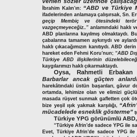
verilen sözler üzerinde çalışacağ
“ABD ve Türkiye Me
İbrahim Kalın’ın:
ifadelerinden anlamaya çalışırsak, Sn. 
geçip Membiç ve ötesindeki terör
vazgeçmeyeceğiz..”
anlamındaki haklı ve
ABD planlarına kayılmış olmaktaydı. Bu 
çabalarına tamamen aykırıydı ve aylard
haklı çıkacağımızın kanıtıydı. ABD derin 
hareket eden Fehmi Koru’nun;
“ABD Dışi
Türkiye ABD ilişkilerinin düzelebilec
kaygılarımızı haklı çıkarmaktaydı.
Oysa, Rahmetli Erbakan 
Barbarlar ancak güçten anlardı
harekâtındaki üstün başarıları, gâvur do
ortamda, lehimize olan ve elimizi güçlü
masada rüşvet sunmak gafletten çok öte
“Afrin
bize yeşil ışık yakmak karşılığı,
mücadelede esneklik gösterme”
ş
Türkiye YPG görünümlü ABD, A
“Türkiye Afrin’de sadece YPG ile sa
Evet, Türkiye Afrin’de sadece YPG il