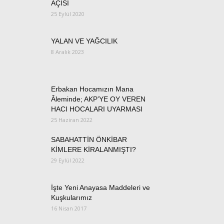
AÇISI
25 Eylül 2020
YALAN VE YAĞCILIK
8 Aralık 2023
Erbakan Hocamızın Mana
Âleminde; AKP’YE OY VEREN
HACI HOCALARI UYARMASI
25 Haziran 2022
SABAHATTİN ÖNKİBAR
KİMLERE KİRALANMIŞTI?
29 Eylül 2022
İşte Yeni Anayasa Maddeleri ve
Kuşkularımız
16 Nisan 2017