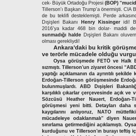
cek- Büyük Ortadoğu Proje­si
(BOP) “mucid
Tillerson’ı Başkan Trump’a önermişti. CIA
de bu teklifi desteklemişti. Perde arkasın
Dışişleri Bakanı
Henry Kissinger
idi! 
2016’ya kadar 468 bin dolar- maddi des
sunmadığı halde
Dışişleri Bakanı oluverm
olması gerekliydi!
Ankara’daki bu kritik görüşm
ve terörle mücadele olduğu vurgu
Oysa görüşmede FETÖ ve Halk Ban
sızmıştı. Tillerson’un ziyaret öncesi
“ABD
yaptığı açıklamanın da ayrıntılı şekilde
Erdoğan-Tillerson görüşmesinde
Erdoğa
bulunmuşlardı. ABD Dışişleri Bakanlı
karşılıklı çıkarlar çerçevesinde açık ve v
Sözcüsü Heather Nauert, Erdoğan-Ti
görüşmesi yeni bitti. Detayları daha s
kaygılarını anlıyoruz, NATO müttef
mücadeleye odaklanmalı”
diyen Nauert
sınırlama getirmediğini açıklamıştı.
Oysa 
kurduğunu ve Tillerson’ın burayı teftiş