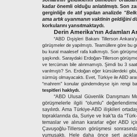
kadar önemli olduğu anlatılmıştı. Son z
gerginliğe de atıf yapılan analizde
“Belk
ama artık uyanmanın vaktinin geldiğini
korkularını yansıtmaktaydı.
Derin Amerika’nın Adamları A
“ABD Dışişleri Bakanı Tillerson Ankara
görüşmeler de yapılmıştı. Teamüllere göre bu görü
bu kural maalesef rafa kalkmıştı. Son görüşmele
şaşkındı. Saraydaki Erdoğan-Tillerson görüşme
ve tercüman bile alınmamıştı. Şimdi bu 3 saat
varılmıştı? Sn. Erdoğan eğer kürsülerdeki gib
sürmüş olmayacaktı. Evet, Türkiye ile ABD ara
“mahrem” konular gündemdeyse işin rengi baş
tespitleri haklıydı.
“ABD Ulusal Güvenlik Danışmanı McM
görüşmelerle ilgili “olumlu” değerlendir
sayılırdı. Ama Türkiye-ABD ilişkileri or
topraklarında da, Suriye ve Irak’ta da “Tü
temaslar ve alınan kararlar eğer ABD için
Çavuşoğlu-Tillerson görüşmesi sonrasında
yumuşaktı. Hele daha önce sert açıkla