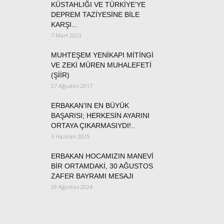
KÜSTAHLIĞI VE TÜRKİYE’YE
DEPREM TAZİYESİNE BİLE
KARŞI...
7 Mart 2023
MUHTEŞEM YENİKAPI MİTİNGİ
VE ZEKİ MÜREN MUHALEFETİ
(ŞİİR)
27 Ağustos 2017
ERBAKAN’IN EN BÜYÜK
BAŞARISI; HERKESİN AYARINI
ORTAYA ÇIKARMASIYDI!..
3 Haziran 2025
ERBAKAN HOCAMIZIN MANEVİ
BİR ORTAMDAKİ, 30 AĞUSTOS
ZAFER BAYRAMI MESAJI
29 Ağustos 2024