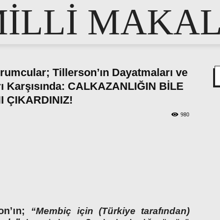
İLLİ MAKA
rumcular; Tillerson’ın Dayatmaları ve
ları Karşısında: CALKAZANLIĞIN BİLE
I ÇIKARDINIZ!
980
pp
e
son’ın;
“Membiç için (Türkiye tarafından)