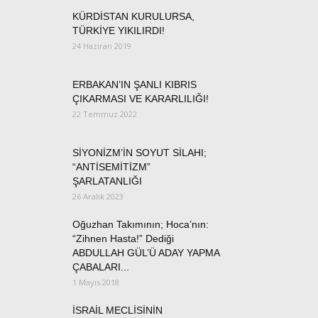
KÜRDİSTAN KURULURSA,
TÜRKİYE YIKILIRDI!
24 Haziran 2019
ERBAKAN’IN ŞANLI KIBRIS
ÇIKARMASI VE KARARLILIĞI!
22 Temmuz 2022
SİYONİZM’İN SOYUT SİLAHI;
“ANTİSEMİTİZM”
ŞARLATANLIĞI
26 Aralık 2023
Oğuzhan Takımının; Hoca’nın:
“Zihnen Hasta!” Dediği
ABDULLAH GÜL’Ü ADAY YAPMA
ÇABALARI...
1 Mayıs 2018
İSRAİL MECLİSİNİN