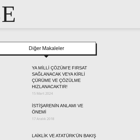
LE
Diğer Makaleler
YA MİLLİ ÇÖZÜM’E FIRSAT
SAĞLANACAK VEYA KİRLİ
ÇÜRÜME VE ÇÖZÜLME
HIZLANACAKTIR!
15 Mart 2024
İSTİŞARENİN ANLAMI VE
ÖNEMİ
17 Aralık 2018
LAİKLİK VE ATATÜRK’ÜN BAKIŞ