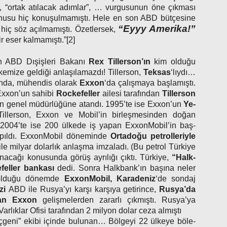
ği”, “ortak atılacak adımlar”, … vurgusunun öne çıkması
nusu hiç konuşulmamıştı. Hele en son ABD bütçesine
“Eyyy Amerika!”
iç söz açılmamıştı. Özetlersek,
 eser kalmamıştı.”[2]
n ABD Dışişleri Bakanı
Rex Tiller­son’ın
kim olduğu
kemize geldiği anlaşılamazdı! Tillerson,
Teksas
‘lıydı…
şında, mühendis olarak
Exxon
‘da çalışmaya başlamıştı.
xxon’un sahibi
Rockefeller
ailesi tarafından
Tillerson
n genel müdürlüğüne atandı. 1995’te ise Exxon’un
Ye­
Tillerson, Exxon ve Mobil’in birleşme­sinden doğan
. 2004’te ise 200 ülkede iş yapan ExxonMobil’in baş­
pıldı. ExxonMobil döneminde
Or­tadoğu petrolleriyle
ile milyar dolarlık anlaşma imzaladı. (Bu petrol Türkiye
nacağı konusunda görüş ayrılığı çıktı. Türkiye,
“Halk­
feller ban­kası
dedi. Sonra Halkbank’ın başına neler
EO olduğu dönemde
ExxonMobil, Ka­radeniz
‘de sondaj
­zi
ABD ile Rusya’yı karşı karşıya getirince,
Rusya’da
ulan Exxon
ge­lişmelerden zararlı çıkmıştı. Rusya’ya
 Varlıklar Ofisi tarafından 2 milyon dolar ceza almıştı
çgeni” ekibi içinde bulunan… Bölgeyi 22 ülkeye böle­