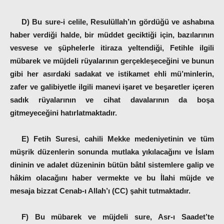
D) Bu sure-i celile, Resulüllah’ın gördüğü ve ashabına
haber verdiği halde, bir müddet geciktiği için, bazılarının
vesvese ve şüphelerle itiraza yeltendiği, Fetihle ilgili
mübarek ve müjdeli rüyalarının gerçekleşeceğini ve bunun
gibi her asırdaki sadakat ve istikamet ehli mü’minlerin,
zafer ve galibiyetle ilgili manevi işaret ve beşaretler içeren
sadık rüyalarının ve cihat davalarının da boşa
gitmeyeceğini hatırlatmaktadır.
E) Fetih Suresi, cahili Mekke medeniyetinin ve tüm
müşrik düzenlerin sonunda mutlaka yıkılacağını ve İslam
dininin ve adalet düzeninin bütün bâtıl sistemlere galip ve
hâkim olacağını haber vermekte ve bu İlahi müjde ve
mesaja bizzat Cenab-ı Allah’ı (CC) şahit tutmaktadır.
F) Bu mübarek ve müjdeli sure, Asr-ı Saadet’te