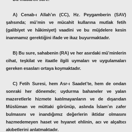
A) Cenab-ı Allah’ın (CC), Hz. Peygamberin (SAV)
şahsında; mü’min ve mücahit kullarına mutlak fetih
(galibiyet ve hâkimiyet) vaadini ve bu müjdelere kesin
inanmamız gerektiğini ifade ve ikaz buyurmaktadır.
B) Bu sure, sahabenin (RA) ve her asırdaki mü’minlerin
cihat, teşkilat ve itaatle ilgili uymaları ve uygulamaları
gereken esasları ortaya koymaktadır.
C) Fetih Suresi, hem Asr-ı Saadet’te, hem de ondan
sonraki her dönemde; uydurma bahaneler ve yalan
mazeretlerle hizmete katılmayanların ve de dışarıdan
Müslüman ve müttaki görünüp, aslında İslam’ın zafer
bulmasını ve inandığımız değerlerin iktidar olmasını
hazmedemeyen haset ve hıyanet ehlinin, acı ve alçaltıcı
akıbetlerini anlatmaktadır.