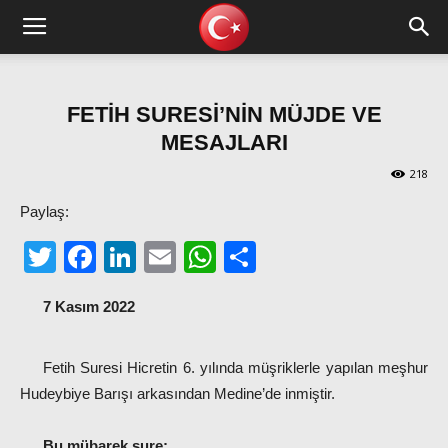
FETİH SURESİ’NİN MÜJDE VE
MESAJLARI
218
Paylaş:
Twitter
Facebook
LinkedIn
Email
WhatsApp
Share
7 Kasım 2022
Fetih Suresi Hicretin 6. yılında müşriklerle yapılan meşhur
Hudeybiye Barışı arkasından Medine’de inmiştir.
Bu mübarek sure: