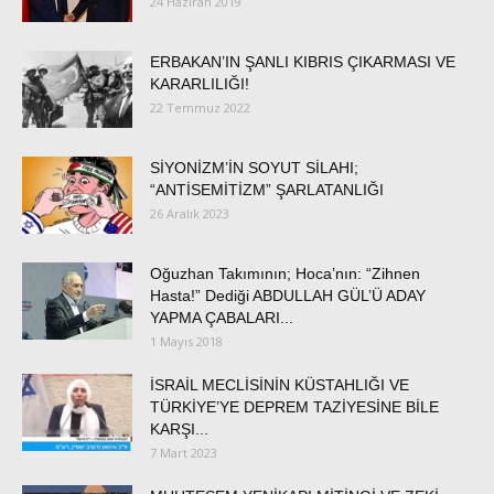
24 Haziran 2019
ERBAKAN’IN ŞANLI KIBRIS ÇIKARMASI VE
KARARLILIĞI!
22 Temmuz 2022
SİYONİZM’İN SOYUT SİLAHI;
“ANTİSEMİTİZM” ŞARLATANLIĞI
26 Aralık 2023
Oğuzhan Takımının; Hoca’nın: “Zihnen
Hasta!” Dediği ABDULLAH GÜL’Ü ADAY
YAPMA ÇABALARI...
1 Mayıs 2018
İSRAİL MECLİSİNİN KÜSTAHLIĞI VE
TÜRKİYE’YE DEPREM TAZİYESİNE BİLE
KARŞI...
7 Mart 2023