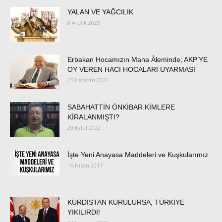
YALAN VE YAĞCILIK
8 Aralık 2023
Erbakan Hocamızın Mana Âleminde; AKP’YE
OY VEREN HACI HOCALARI UYARMASI
25 Haziran 2022
SABAHATTİN ÖNKİBAR KİMLERE
KİRALANMIŞTI?
29 Eylül 2022
İşte Yeni Anayasa Maddeleri ve Kuşkularımız
16 Nisan 2017
KÜRDİSTAN KURULURSA, TÜRKİYE
YIKILIRDI!