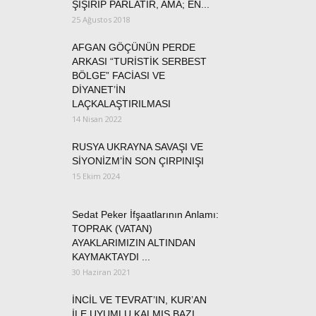
ŞİŞİRİP PARLATIR, AMA; EN...
25 Ağustos 2018
AFGAN GÖÇÜNÜN PERDE
ARKASI “TURİSTİK SERBEST
BÖLGE” FACİASI VE
DİYANET’İN
LAÇKALAŞTIRILMASI
14 Nisan 2022
RUSYA UKRAYNA SAVAŞI VE
SİYONİZM’İN SON ÇIRPINIŞI
15 Ekim 2024
Sedat Peker İfşaatlarının Anlamı:
TOPRAK (VATAN)
AYAKLARIMIZIN ALTINDAN
KAYMAKTAYDI ...
30 Haziran 2021
İNCİL VE TEVRAT’IN, KUR’AN
İLE UYUMLU KALMIŞ BAZI