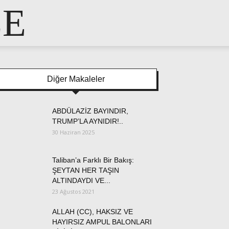
LE
Diğer Makaleler
ABDÜLAZİZ BAYINDIR,
TRUMP’LA AYNIDIR!..
30 Haziran 2025
Taliban’a Farklı Bir Bakış:
ŞEYTAN HER TAŞIN
ALTINDAYDI VE...
23 Ağustos 2021
ALLAH (CC), HAKSIZ VE
HAYIRSIZ AMPUL BALONLARI