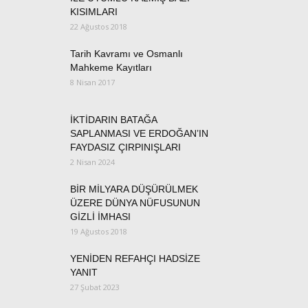
KISIMLARI
22 Ağustos 2018
Tarih Kavramı ve Osmanlı
Mahkeme Kayıtları
8 Nisan 2017
İKTİDARIN BATAĞA
SAPLANMASI VE ERDOĞAN’IN
FAYDASIZ ÇIRPINIŞLARI
2 Nisan 2024
BİR MİLYARA DÜŞÜRÜLMEK
ÜZERE DÜNYA NÜFUSUNUN
GİZLİ İMHASI
19 Ağustos 2018
YENİDEN REFAHÇI HADSİZE
YANIT
27 Şubat 2023