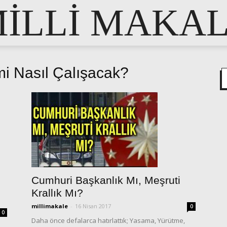
İLLİ MAKA
mi Nasıl Çalışacak?
Cumhuri Başkanlık Mı, Meşruti
Krallık Mı?
millimakale
-
16 Nisan 2017
0
0
Daha önce defalarca hatırlattık; Yasama, Yürütme,