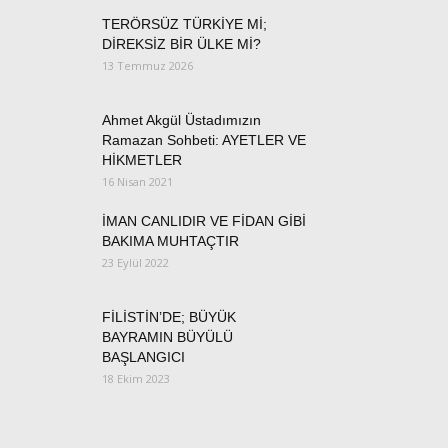
TERÖRSÜZ TÜRKİYE Mİ;
DİREKSİZ BİR ÜLKE Mİ?
13 Temmuz 2026
Ahmet Akgül Üstadımızın
Ramazan Sohbeti: AYETLER VE
HİKMETLER
16 Nisan 2021
İMAN CANLIDIR VE FİDAN GİBİ
BAKIMA MUHTAÇTIR
23 Eylül 2022
FİLİSTİN’DE; BÜYÜK
BAYRAMIN BÜYÜLÜ
BAŞLANGICI
18 Ekim 2023