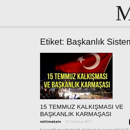
M
Etiket: Başkanlık Siste
15 TEMMUZ KALKIŞMASI VE
BAŞKANLIK KARMAŞASI
millimakale
-
13 Temmuz 2017
Karargâh mı rahatsızdı, Hürriyet mi ayarsızdı? Halâ,