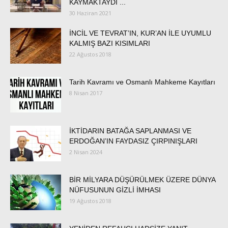
KAYMAKTAYDI ...
30 Haziran 2021
İNCİL VE TEVRAT’IN, KUR’AN İLE UYUMLU
KALMIŞ BAZI KISIMLARI
22 Ağustos 2018
Tarih Kavramı ve Osmanlı Mahkeme Kayıtları
8 Nisan 2017
İKTİDARIN BATAĞA SAPLANMASI VE
ERDOĞAN’IN FAYDASIZ ÇIRPINIŞLARI
2 Nisan 2024
BİR MİLYARA DÜŞÜRÜLMEK ÜZERE DÜNYA
NÜFUSUNUN GİZLİ İMHASI
19 Ağustos 2018