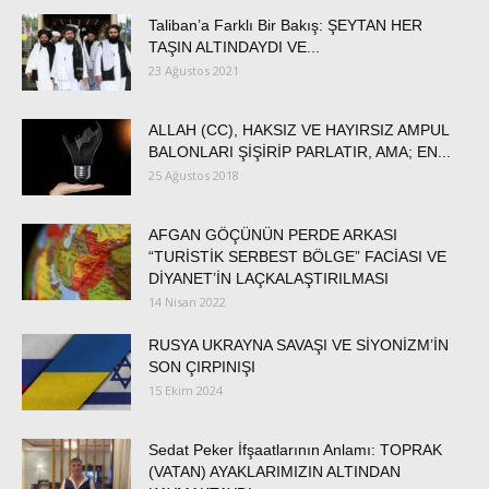
Taliban’a Farklı Bir Bakış: ŞEYTAN HER
TAŞIN ALTINDAYDI VE...
23 Ağustos 2021
ALLAH (CC), HAKSIZ VE HAYIRSIZ AMPUL
BALONLARI ŞİŞİRİP PARLATIR, AMA; EN...
25 Ağustos 2018
AFGAN GÖÇÜNÜN PERDE ARKASI
“TURİSTİK SERBEST BÖLGE” FACİASI VE
DİYANET’İN LAÇKALAŞTIRILMASI
14 Nisan 2022
RUSYA UKRAYNA SAVAŞI VE SİYONİZM’İN
SON ÇIRPINIŞI
15 Ekim 2024
Sedat Peker İfşaatlarının Anlamı: TOPRAK
(VATAN) AYAKLARIMIZIN ALTINDAN