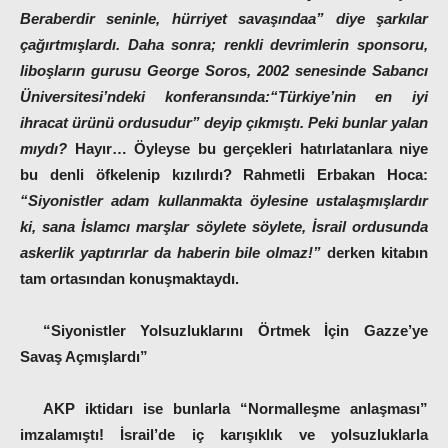
Beraberdir seninle, hürriyet savaşındaa” diye şarkılar
çağırtmışlardı. Daha sonra; renkli devrimlerin sponsoru,
liboşların gurusu George Soros, 2002 senesinde Sabancı
Üniversitesi’ndeki konferansında:
“Türkiye’nin en iyi
ihracat ürünü ordusudur”
deyip çıkmıştı. Peki bunlar yalan
mıydı?
Hayır… Öyleyse bu gerçekleri hatırlatanlara niye
bu denli öfkelenip kızılırdı? Rahmetli Erbakan Hoca:
“Siyonistler adam kullanmakta öylesine ustalaşmışlardır
ki, sana İslamcı marşlar söylete söylete, İsrail ordusunda
askerlik yaptırırlar da haberin bile olmaz!”
derken kitabın
tam ortasından konuşmaktaydı.
“Siyonistler Yolsuzluklarını Örtmek İçin Gazze’ye
Savaş Açmışlardı”
AKP iktidarı ise bunlarla “Normalleşme anlaşması”
imzalamıştı!
İsrail’de iç karışıklık ve yolsuzluklarla