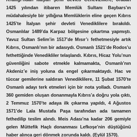
1425 yılından itibaren Memlük Sultanı Baybars’ın
müdahalesiyle bir yıllığına Memlüklerin eline geçen Kıbrıs
1425’te İtalyan şehir devleti Venediklilere bırakıldı.
Osmanlılar 1489’da Karpaz bölgesine çıkartma yapmıştı.
Yavuz Sultan Selim’in 1517’de Mısır’ı fethetmesiyle artık
Kıbrıs, Osmanlı’nın bir adasıydı. Osmanlı 1521’de Rodos’u
fethettiğinde Venedikliler telaşlandı. Kıbrıs, Hicaz Yolu’nun
güvenliğini sabote etmekle kalmamakta, Osmanlı’nın
Akdeniz’e iniş yoluna da engel çıkarmaktaydı. Hac ve
tüccar gemilerine saldıran Venediklilere, 11 Şubat 1570’te
Osmanlı adayı terk etmeleri için bir nota yolladı. Osmanlı
360 gemiden oluşan donanmayla Kıbrıs’a doğru yola çıktı,
2 Temmuz 1570’te adaya ilk çıkarma yapıldı, 4 Ağustos
1571’de Lala Mustafa Paşa tarafından ada tamamen
fethedilip teslim alındı. Meis Adası’na kadar 206 gemiyle
gelen Müttefik Haçlı donanması Lefkoşe’nin düştüğünü
haber alınca geri dönmek zorunda kaldı. (Eylül 1570).