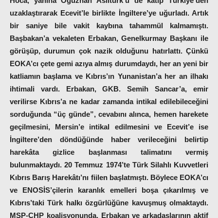
Hoca, yanına Oğuzhan Asiltürk’ü de katıp Türkiye’den
uzaklaştırarak Ecevit’le birlikte İngiltere’ye uğurladı. Artık
bir saniye bile vakit kaybına tahammül kalmamıştı.
Başbakan’a vekaleten Erbakan, Genelkurmay Başkanı ile
görüşüp, durumun çok nazik olduğunu hatırlattı. Çünkü
EOKA’cı çete gemi azıya almış durumdaydı, her an yeni bir
katliamın başlama ve Kıbrıs’ın Yunanistan’a her an ilhakı
ihtimali vardı. Erbakan, GKB. Semih Sancar’a, emir
verilirse Kıbrıs’a ne kadar zamanda intikal edilebileceğini
sorduğunda
“üç günde”
, cevabını alınca,
hemen harekete
geçilmesini, Mersin’e intikal edilmesini ve Ecevit’e ise
İngiltere’den döndüğünde haber verileceğini
belirtip
harekâta gizlice başlanması talimatını vermiş
bulunmaktaydı. 20 Temmuz 1974’te Türk Silahlı Kuvvetleri
Kıbrıs Barış Harekâtı’nı fiilen başlatmıştı. Böylece EOKA’cı
ve ENOSİS’çilerin karanlık emelleri boşa çıkarılmış ve
Kıbrıs’taki Türk halkı özgürlüğüne kavuşmuş olmaktaydı.
MSP-CHP koalisyonunda, Erbakan ve arkadaşlarının aktif