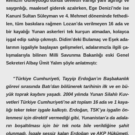
ke­mi­zin Gü­ney­do­ğu’sun­da dev­le­tin var­lı­ğı yani ağırlığı ve
saygınlığı, maalesef gide­rek aza­lır­ken, Ege De­ni­zi’n­de ise
Ka­nu­ni Sul­tan Sü­ley­man ve 4. Mehmet dö­ne­min­de fet­he­di­
len, tüm baskılara rağmen Lo­za­n’­da verilmeyen 16 ada ve
bir ka­ya­lı­ğı Yu­nan as­ker­le­ri tek kur­şun at­ma­dan, kolayca
iş­gal edip sahip çıkmıştı. Di­di­m’­deki Bu­la­maç ve Eşek ada­
la­rı­nın iş­ga­liy­le baş­la­yan ge­liş­me­le­ri, ada­la­rı­mız­la il­gi­li ça­
lış­ma­la­rıy­la bi­li­nen Milli Sa­vun­ma Ba­kan­lı­ğı es­ki Ge­nel
Sek­re­te­ri Al­bay Ümit Ya­lım şöy­le anlat­mıştı:
“Tür­ki­ye Cum­hu­ri­ye­ti, Tay­yip Er­do­ğa­n’­ın Baş­ba­kan­lık
gö­re­vi sı­ra­sın­da Ba­tı’­dan bö­lü­ne­rek ta­ri­hi­nin ilk ve en bü­
yük top­rak kay­bı­nı ya­şa­dı. 2004 yı­lı­nda Yu­nan Si­lah­lı Kuv­
vet­le­ri Tür­ki­ye Cum­hu­ri­ye­ti’ne ait top­lam 16 ada ve 1 ka­ya­
lı­ğı teker teker iş­gale kalkıştı. Er­do­ğan, TSK’ya iş­ga­lin ön­
len­me­si için di­rek­ti­f ver­me­di­ği gi­bi, Yu­na­nis­ta­n’­a da ada­la­
rın bo­şal­tıl­ma­sı için bir tek no­ta bi­le ve­ril­diğine şahit
olunmadı. İş­ga­le ses­siz ka­lan Er­do­ğan ve AKP Hü­kü­me­ti,