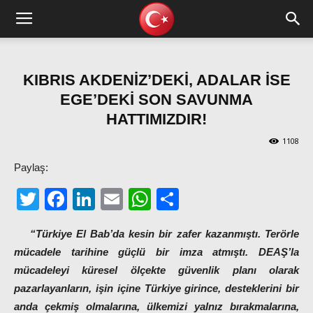
KIBRIS AKDENİZ’DEKİ, ADALAR İSE
EGE’DEKİ SON SAVUNMA
HATTIMIZDIR!
1108
Paylaş:
Twitter
Facebook
LinkedIn
Email
WhatsApp
Share
“Türkiye El Bab’da kesin bir zafer kazanmıştı. Terörle
mücadele tarihine güçlü bir imza atmıştı. DEAŞ’la
mücadeleyi küresel ölçekte güvenlik planı olarak
pazarlayanların, işin içine Türkiye girince, desteklerini bir
anda çekmiş olmalarına, ülkemizi yalnız bırakmalarına,