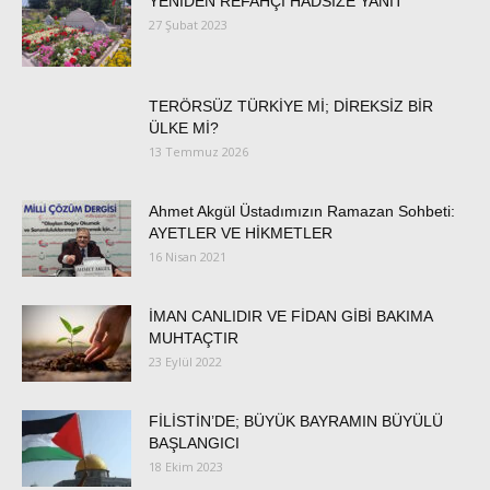
YENİDEN REFAHÇI HADSİZE YANIT
27 Şubat 2023
TERÖRSÜZ TÜRKİYE Mİ; DİREKSİZ BİR
ÜLKE Mİ?
13 Temmuz 2026
Ahmet Akgül Üstadımızın Ramazan Sohbeti:
AYETLER VE HİKMETLER
16 Nisan 2021
İMAN CANLIDIR VE FİDAN GİBİ BAKIMA
MUHTAÇTIR
23 Eylül 2022
FİLİSTİN’DE; BÜYÜK BAYRAMIN BÜYÜLÜ
BAŞLANGICI
18 Ekim 2023