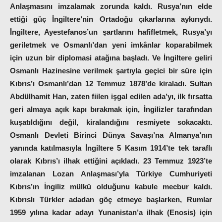
Anlaşmasını imzalamak zorunda kaldı. Rusya’nın elde
ettiği güç İngiltere’nin Ortadoğu çıkarlarına aykırıydı.
İngiltere, Ayestefanos’un şartlarını hafifletmek, Rusya’yı
geriletmek ve Osmanlı’dan yeni imkânlar koparabilmek
için uzun bir diplomasi atağına başladı.
Ve İngiltere geliri
Osmanlı Hazinesine verilmek şartıyla geçici bir süre için
Kıbrıs’ı Osmanlı’dan 12 Temmuz 1878’de kiraladı.
Sultan
Abdülhamit Han, zaten fiilen işgal edilen ada’yı, ilk fırsatta
geri almaya açık kapı bırakmak için, İngilizler tarafından
kuşatıldığını değil, kiralandığını resmiyete sokacaktı.
Osmanlı Devleti Birinci Dünya Savaşı’na Almanya’nın
yanında katılmasıyla İngiltere 5 Kasım 1914’te tek taraflı
olarak Kıbrıs’ı ilhak ettiğini açıkladı. 23 Temmuz 1923’te
imzalanan Lozan Anlaşması’yla Türkiye Cumhuriyeti
Kıbrıs’ın İngiliz mülkü olduğunu kabule mecbur kaldı.
Kıbrıslı Türkler adadan göç etmeye başlarken, Rumlar
1959 yılına kadar adayı Yunanistan’a ilhak (Enosis) için