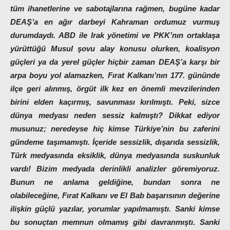
tüm ihanetlerine ve sabotajlarına rağmen, bugüne kadar
DEAŞ’a en ağır darbeyi Kahraman ordumuz vurmuş
durumdaydı. ABD ile Irak yönetimi ve PKK’nın ortaklaşa
yürüttüğü Musul şovu alay konusu olurken, koalisyon
güçleri ya da yerel güçler hiçbir zaman DEAŞ’a karşı bir
arpa boyu yol alamazken, Fırat Kalkanı’nın 177. gününde
ilçe geri alınmış, örgüt ilk kez en önemli mevzilerinden
birini elden kaçırmış, savunması kırılmıştı. Peki, sizce
dünya medyası neden sessiz kalmıştı? Dikkat ediyor
musunuz; neredeyse hiç kimse Türkiye’nin bu zaferini
gündeme taşımamıştı. İçeride sessizlik, dışarıda sessizlik,
Türk medyasında eksiklik, dünya medyasında suskunluk
vardı! Bizim medyada derinlikli analizler göremiyoruz.
Bunun ne anlama geldiğine, bundan sonra ne
olabileceğine, Fırat Kalkanı ve El Bab başarısının değerine
ilişkin güçlü yazılar, yorumlar yapılmamıştı. Sanki kimse
bu sonuçtan memnun olmamış gibi davranmıştı. Sanki