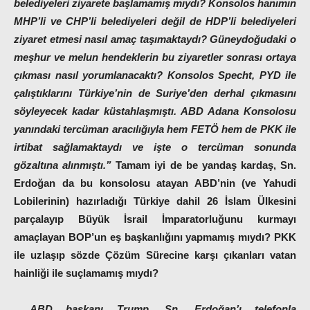
belediyeleri ziyarete başlamamış mıydı? Konsolos hanımın
MHP’li ve CHP’li belediyeleri değil de HDP’li belediyeleri
ziyaret etmesi nasıl amaç taşımaktaydı? Güneydoğudaki o
meşhur ve melun hendeklerin bu ziyaretler sonrası ortaya
çıkması nasıl yorumlanacaktı? Konsolos Specht, PYD ile
çalıştıklarını Türkiye’nin de Suriye’den derhal çıkmasını
söyleyecek kadar küstahlaşmıştı. ABD Adana Konsolosu
yanındaki tercüman aracılığıyla hem FETÖ hem de PKK ile
irtibat sağlamaktaydı ve işte o tercüman sonunda
gözaltına alınmıştı.”
Tamam iyi de be yandaş kardaş, Sn.
Erdoğan da bu konsolosu atayan ABD’nin (ve Yahudi
Lobilerinin) hazırladığı Türkiye dahil 26 İslam Ülkesini
parçalayıp Büyük İsrail İmparatorluğunu kurmayı
amaçlayan BOP’un eş başkanlığını yapmamış mıydı? PKK
ile uzlaşıp sözde Çözüm Sürecine karşı çıkanları vatan
hainliği ile suçlamamış mıydı?
ABD başkanı Trump, Sn. Erdoğan’ı telefonla