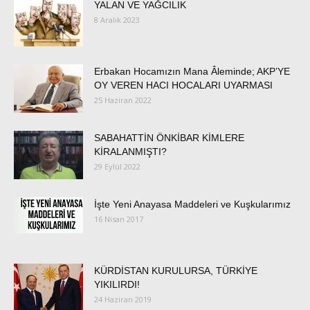
YALAN VE YAĞCILIK
8 Aralık 2023
Erbakan Hocamızın Mana Âleminde; AKP’YE
OY VEREN HACI HOCALARI UYARMASI
25 Haziran 2022
SABAHATTİN ÖNKİBAR KİMLERE
KİRALANMIŞTI?
29 Eylül 2022
İşte Yeni Anayasa Maddeleri ve Kuşkularımız
16 Nisan 2017
KÜRDİSTAN KURULURSA, TÜRKİYE
YIKILIRDI!
24 Haziran 2019