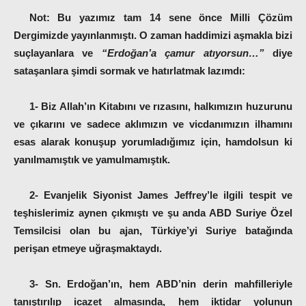
Not: Bu yazımız tam 14 sene önce Milli Çözüm
Dergimizde yayınlanmıştı. O zaman haddimizi aşmakla bizi
suçlayanlara ve
“Erdoğan’a çamur atıyorsun…”
diye
sataşanlara şimdi sormak ve hatırlatmak lazımdı:
1- Biz Allah’ın Kitabını ve rızasını, halkımızın huzurunu
ve çıkarını ve sadece aklımızın ve vicdanımızın ilhamını
esas alarak konuşup yorumladığımız için, hamdolsun ki
yanılmamıştık ve yamulmamıştık.
2- Evanjelik Siyonist James Jeffrey’le ilgili tespit ve
teşhislerimiz aynen çıkmıştı ve şu anda ABD Suriye Özel
Temsilcisi olan bu ajan, Türkiye’yi Suriye batağında
perişan etmeye uğraşmaktaydı.
3- Sn. Erdoğan’ın, hem ABD’nin derin mahfilleriyle
tanıştırılıp icazet almasında, hem iktidar yolunun