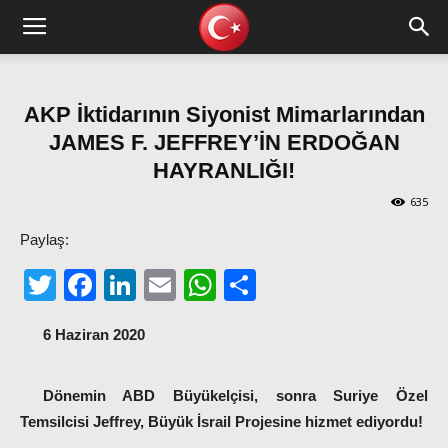
AKP İktidarının Siyonist Mimarlarından
JAMES F. JEFFREY’İN ERDOĞAN
HAYRANLIĞI!
635
Paylaş:
Twitter
Facebook
LinkedIn
Email
WhatsApp
Share
6 Haziran 2020
Dönemin ABD Büyükelçisi, sonra Suriye Özel
Temsilcisi Jeffrey, Büyük İsrail Projesine hizmet ediyordu!