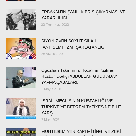
ERBAKAN’IN ŞANLI KIBRIS ÇIKARMASI VE
KARARLILIĞI!
22 Temmuz 2022
SİYONİZM’İN SOYUT SİLAHI;
“ANTİSEMİTİZM” ŞARLATANLIĞI
26 Aralık 2023
Oğuzhan Takımının; Hoca’nın: “Zihnen
Hasta!” Dediği ABDULLAH GÜL’Ü ADAY
YAPMA ÇABALARI...
1 Mayıs 2018
İSRAİL MECLİSİNİN KÜSTAHLIĞI VE
TÜRKİYE’YE DEPREM TAZİYESİNE BİLE
KARŞI...
7 Mart 2023
MUHTEŞEM YENİKAPI MİTİNGİ VE ZEKİ