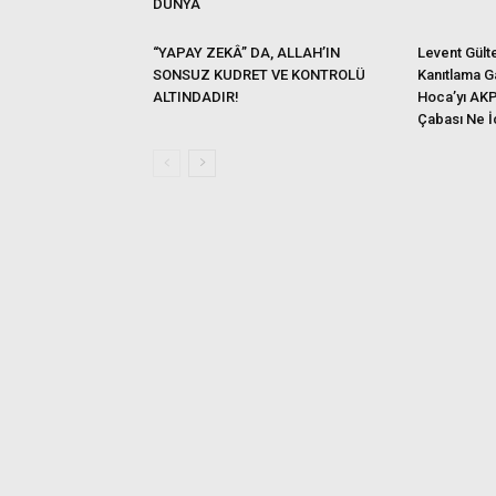
DÜNYA
“YAPAY ZEKÂ” DA, ALLAH’IN
Levent Gült
SONSUZ KUDRET VE KONTROLÜ
Kanıtlama G
ALTINDADIR!
Hoca’yı AKP
Çabası Ne İ