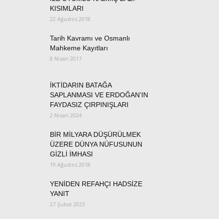
KISIMLARI
22 Ağustos 2018
Tarih Kavramı ve Osmanlı
Mahkeme Kayıtları
8 Nisan 2017
İKTİDARIN BATAĞA
SAPLANMASI VE ERDOĞAN’IN
FAYDASIZ ÇIRPINIŞLARI
2 Nisan 2024
BİR MİLYARA DÜŞÜRÜLMEK
ÜZERE DÜNYA NÜFUSUNUN
GİZLİ İMHASI
19 Ağustos 2018
YENİDEN REFAHÇI HADSİZE
YANIT
27 Şubat 2023