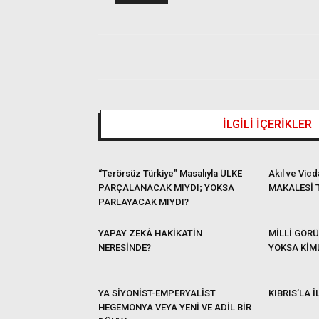
İLGİLİ İÇERİKLER
“Terörsüz Türkiye” Masalıyla ÜLKE
Akıl ve Vic
PARÇALANACAK MIYDI; YOKSA
MAKALESİ 
PARLAYACAK MIYDI?
YAPAY ZEKÂ HAKİKATİN
MİLLİ GÖRÜ
NERESİNDE?
YOKSA KİML
YA SİYONİST-EMPERYALİST
KIBRIS’LA İ
HEGEMONYA VEYA YENİ VE ADİL BİR