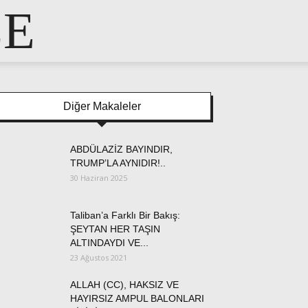
LE
Diğer Makaleler
ABDÜLAZİZ BAYINDIR,
TRUMP’LA AYNIDIR!..
30 Haziran 2025
Taliban’a Farklı Bir Bakış:
ŞEYTAN HER TAŞIN
ALTINDAYDI VE...
23 Ağustos 2021
ALLAH (CC), HAKSIZ VE
HAYIRSIZ AMPUL BALONLARI