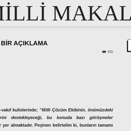
İLLİ MAKA
 BİR AÇIKLAMA
572
pp
e
-vakıf kulislerinde;
“Milli Çözüm Ekibinin, önümüzdeki
irini destekleyeceği, bu konuda bazı görüşmeler
er yer almaktadır. Peşinen belirtelim ki, bunların tamamı