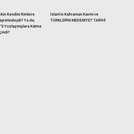
ekin Kendini Kimlere
İslam’ın Kahraman Kavmi ve
ayretindeydi? Ya da;
TÜRKLERİN MEDENİYET TARİHİ
’li Yozlaşmışlara Katma
çindi?