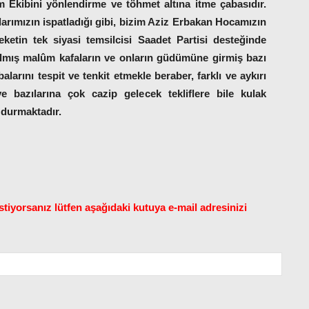
m Ekibini yönlendirme ve töhmet altına itme çabasıdır.
arımızın ispatladığı gibi, bizim Aziz Erbakan Hocamızın
eketin tek siyasi temsilcisi
Saadet Partisi
desteğinde
rılmış malûm kafaların ve onların güdümüne girmiş bazı
larını tespit ve tenkit etmekle beraber, farklı ve aykırı
e bazılarına çok cazip gelecek tekliflere bile kulak
 durmaktadır.
tiyorsanız lütfen aşağıdaki kutuya e-mail adresinizi