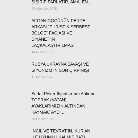
ŞİŞİRİP PARLATIR, AMA; EN...
25 Ağustos 2018
AFGAN GÖÇÜNÜN PERDE
ARKASI “TURİSTİK SERBEST
BÖLGE” FACİASI VE
DİYANET’İN
LAÇKALAŞTIRILMASI
14 Nisan 2022
RUSYA UKRAYNA SAVAŞI VE
SİYONİZM’İN SON ÇIRPINIŞI
15 Ekim 2024
Sedat Peker İfşaatlarının Anlamı:
TOPRAK (VATAN)
AYAKLARIMIZIN ALTINDAN
KAYMAKTAYDI ...
30 Haziran 2021
İNCİL VE TEVRAT’IN, KUR’AN
İLE UYUMLU KALMIŞ BAZI