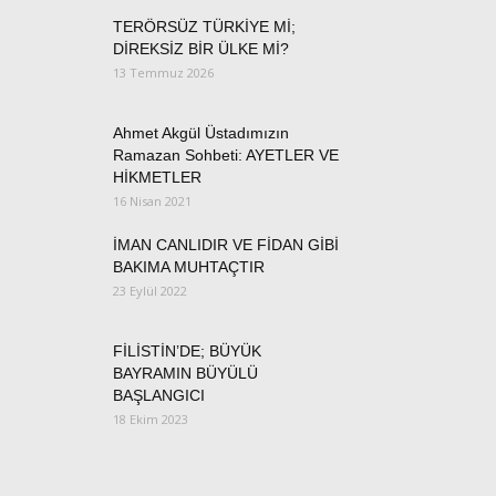
TERÖRSÜZ TÜRKİYE Mİ;
DİREKSİZ BİR ÜLKE Mİ?
13 Temmuz 2026
Ahmet Akgül Üstadımızın
Ramazan Sohbeti: AYETLER VE
HİKMETLER
16 Nisan 2021
İMAN CANLIDIR VE FİDAN GİBİ
BAKIMA MUHTAÇTIR
23 Eylül 2022
FİLİSTİN’DE; BÜYÜK
BAYRAMIN BÜYÜLÜ
BAŞLANGICI
18 Ekim 2023