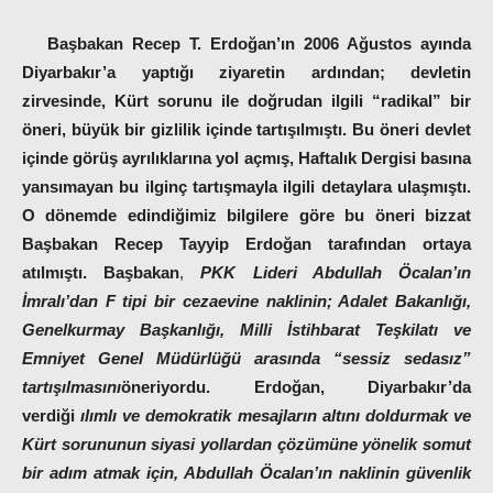
Başbakan Recep T. Erdoğan’ın 2006 Ağustos ayında
Diyarbakır’a yaptığı ziyaretin ardından; devletin
zirvesinde, Kürt sorunu ile doğrudan ilgili “radikal” bir
öneri, büyük bir gizlilik içinde tartışılmıştı. Bu öneri devlet
içinde görüş ayrılıklarına yol açmış, Haftalık Dergisi basına
yansımayan bu ilginç tartışmayla ilgili detaylara ulaşmıştı.
O dönemde edindiğimiz bilgilere göre bu öneri bizzat
Başbakan Recep Tayyip Erdoğan tarafından ortaya
atılmıştı.
Başbakan
,
PKK Lideri Abdullah Öcalan’ın
İmralı’dan F tipi bir cezaevine naklinin; Adalet Bakanlığı,
Genelkurmay Başkanlığı, Milli İstihbarat Teşkilatı ve
Emniyet Genel Müdürlüğü arasında “sessiz sedasız”
tartışılmasını
öneriyordu. Erdoğan, Diyarbakır’da
verdiği
ılımlı ve demokratik mesajların altını doldurmak ve
Kürt sorununun siyasi yollardan çözümüne yönelik somut
bir adım atmak için, Abdullah Öcalan’ın naklinin güvenlik