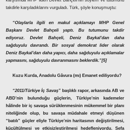
takdirle karşıladıklarını vurguladı. Türk, şöyle konuşmuştu:
“Olaylarla ilgili en makul açıklamayı MHP Genel
Başkanı Devlet Bahçeli yaptı. Bu tutumunu takdir
ediyoruz. Devlet Bahçeli, Deniz Baykal’dan daha
sağduyulu davrandı. Bir sosyal demokrat lider olarak
Deniz Baykal’dan daha yapıcı, daha sağduyulu açıklamalar
yapmasını, sağduyulu davranmasını beklerdik.”[5]
Kuzu Kurda, Anadolu Gâvura (mı) Emanet ediliyordu?
“2011/Türkiye İç Savaş”
başlıklı rapor, arkasında AB ve
ABD’nin bulunduğu güçlerin, Türkiye’nin kademeler
hâlinde bir iç savaşa sürüklenmesinin mükemmel bir planı
niteliğinde olup, bu savaşa müdahale etmeyi düşünen
“batılı” güçler eliyle Türkiye’nin haritasının değiştirilmesi,
küçültülmesi ve etkisizleştirilmesi hedefleniyordu. Sefa