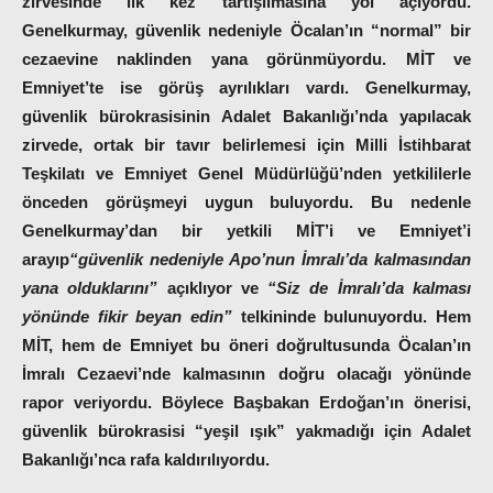
zirvesinde ilk kez tartışılmasına yol açıyordu.
Genelkurmay, güvenlik nedeniyle Öcalan’ın “normal” bir
cezaevine naklinden yana görünmüyordu. MİT ve
Emniyet’te ise görüş ayrılıkları vardı. Genelkurmay,
güvenlik bürokrasisinin Adalet Bakanlığı’nda yapılacak
zirvede, ortak bir tavır belirlemesi için Milli İstihbarat
Teşkilatı ve Emniyet Genel Müdürlüğü’nden yetkililerle
önceden görüşmeyi uygun buluyordu. Bu nedenle
Genelkurmay’dan bir yetkili MİT’i ve Emniyet’i
arayıp
“güvenlik nedeniyle Apo’nun İmralı’da kalmasından
yana olduklarını”
açıklıyor ve
“Siz de İmralı’da kalması
yönünde fikir beyan edin”
telkininde bulunuyordu. Hem
MİT, hem de Emniyet bu öneri doğrultusunda Öcalan’ın
İmralı Cezaevi’nde kalmasının doğru olacağı yönünde
rapor veriyordu. Böylece Başbakan Erdoğan’ın önerisi,
güvenlik bürokrasisi “yeşil ışık” yakmadığı için Adalet
Bakanlığı’nca rafa kaldırılıyordu.