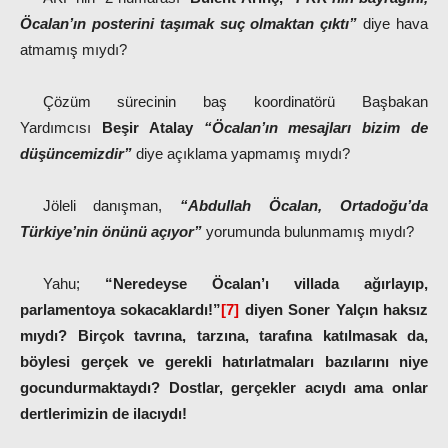
Öcalan’ın posterini taşımak suç olmaktan çıktı”
diye hava
atmamış mıydı?
Çözüm sürecinin baş koordinatörü Başbakan
Yardımcısı
Beşir Atalay
“Öcalan’ın mesajları bizim de
düşüncemizdir”
diye açıklama yapmamış mıydı?
Jöleli danışman,
“Abdullah Öcalan, Ortadoğu’da
Türkiye’nin önünü açıyor”
yorumunda bulunmamış mıydı?
Yahu;
“N
eredeyse Öcalan’ı villada ağırlayıp,
parlamentoya sokacaklardı!”
[7]
diyen Soner Yalçın haksız
mıydı? Birçok tavrına, tarzına, tarafına katılmasak da,
böylesi gerçek ve gerekli hatırlatmaları bazılarını niye
gocundurmaktaydı? Dostlar, gerçekler acıydı ama onlar
dertlerimizin de ilacıydı!