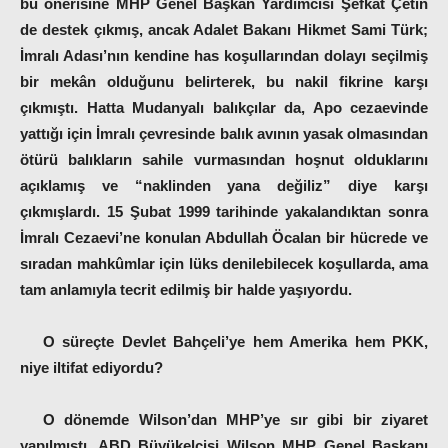
bu önerisine MHP Genel Başkan Yardımcısı Şefkat Çetin
de destek çıkmış, ancak Adalet Bakanı Hikmet Sami Türk;
İmralı Adası’nın kendine has koşullarından dolayı seçilmiş
bir mekân olduğunu belirterek, bu nakil fikrine karşı
çıkmıştı. Hatta Mudanyalı balıkçılar da, Apo cezaevinde
yattığı için İmralı çevresinde balık avının yasak olmasından
ötürü balıkların sahile vurmasından hoşnut olduklarını
açıklamış ve “naklinden yana değiliz” diye karşı
çıkmışlardı. 15 Şubat 1999 tarihinde yakalandıktan sonra
İmralı Cezaevi’ne konulan Abdullah Öcalan bir hücrede ve
sıradan mahkûmlar için lüks denilebilecek koşullarda, ama
tam anlamıyla tecrit edilmiş bir halde yaşıyordu.
O süreçte Devlet Bahçeli’ye hem Amerika hem PKK,
niye iltifat ediyordu?
O dönemde Wilson’dan MHP’ye sır gibi bir ziyaret
yapılmıştı. ABD Büyükelçisi Wilson MHP Genel Başkanı