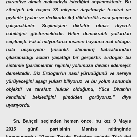
garantiye almak maksadıyla istediğini söylemektedir. Bu
zihniyeti tek başına 78 milyona dayatmayla tezvirat ve
gıybetle (yalan ve dedikodu ile) diktatörlük aşısı yapmaya
çalışmaktadır. Seçilmişten diktatör olmaz diyerek
cahilliğini göstermektedir. Hitler demokratik yollardan
seçilmişti. Fakat milyonlarca insanın hayatına mal olduğu,
hâlâ beşeriyetin (insanlık aleminin) hafızalarından
çıkaramadığı acıları yaşattığı bir gerçektir. Erdoğan bu
sistemle (parlamenter rejimle) yolumuza devam edemeyiz
demektedir. Biz Erdoğan’ın nasıl yürüdüğünü ve nereye
yürüyeceğini aşağı yukarı biliyoruz ve bu yolun sonunda
objektif ve tarafsız hukuk olduğunu, Yüce Divan’ın
kendisini beklediğini şimdiden görüyoruz.”
diye
uyarıyordu.
Sn. Bahçeli seçimden hemen önce, bu kez 9 Mayıs
2015 günü partisinin Manisa mitinginde
konuşuyordu:
“Recep Tayyip Erdoğan aslında Türk tipi