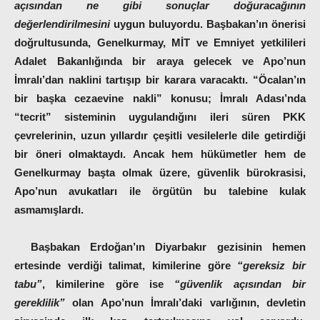
açısından ne gibi sonuçlar doğuracağının
değerlendirilmesini
uygun buluyordu. Başbakan’ın önerisi
doğrultusunda, Genelkurmay, MİT ve Emniyet yetkilileri
Adalet Bakanlığında bir araya gelecek ve Apo’nun
İmralı’dan naklini tartışıp bir karara varacaktı. “Öcalan’ın
bir başka cezaevine nakli” konusu; İmralı Adası’nda
“tecrit” sisteminin uygulandığını ileri süren PKK
çevrelerinin, uzun yıllardır çeşitli vesilelerle dile getirdiği
bir öneri olmaktaydı. Ancak hem hükümetler hem de
Genelkurmay başta olmak üzere, güvenlik bürokrasisi,
Apo’nun avukatları ile örgütün bu talebine kulak
asmamışlardı.
Başbakan Erdoğan’ın Diyarbakır gezisinin hemen
ertesinde verdiği talimat, kimilerine göre
“gereksiz bir
tabu”
, kimilerine göre ise
“güvenlik açısından bir
gereklilik”
olan Apo’nun İmralı’daki varlığının, devletin