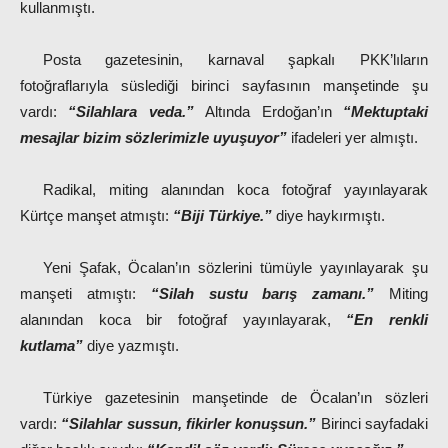
kullanmıştı.
Posta gazetesinin, karnaval şapkalı PKK’lıların
fotoğraflarıyla süslediği birinci sayfasının manşetinde şu
vardı:
“Silahlara veda.”
Altında Erdoğan’ın
“Mektuptaki
mesajlar bizim sözlerimizle uyuşuyor”
ifadeleri yer almıştı.
Radikal, miting alanından koca fotoğraf yayınlayarak
Kürtçe manşet atmıştı:
“Biji Türkiye.”
diye haykırmıştı.
Yeni Şafak, Öcalan’ın sözlerini tümüyle yayınlayarak şu
manşeti atmıştı:
“Silah sustu barış zamanı.”
Miting
alanından koca bir fotoğraf yayınlayarak,
“En renkli
kutlama”
diye yazmıştı.
Türkiye gazetesinin manşetinde de Öcalan’ın sözleri
vardı:
“Silahlar sussun, fikirler konuşsun.”
Birinci sayfadaki