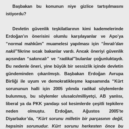
Başbakan bu konunun niye gizlice tartışılmasını
istiyordu?
Devletin güvenlik teşkilatlarının kimi kademelerinde
Erdoğan’ın önerisini olumlu karşılayanlar ve Apo’ya
“normal mahkûm” muamelesi yapılması için
“İmralı’dan
nakil”
fikrine sıcak bakanlar vardı. Ancak öneriyi güvenlik
açısından
“sakıncalı”
ve
“radikal”
bulanlar çoğunluktaydı.
Bu nedenle öneri, yine büyük bir sessizlik içinde devletin
gündeminden çıkarılmıştı. Başbakan Erdoğan Avrupa
Birliği ile uyum ve demokratikleşme kapsamında “Kürt
sorununun halli için 2005 yılında radikal söylemlerde
bulunmuş, bu söylemler ulusalcı/milliyetçi, AB yanlısı,
liberal ya da PKK yandaşı sol kesimlerde çeşitli tepkilere
neden olmuştu. Erdoğan, Ağustos 2005’te
Diyarbakır’da,
“Kürt sorunu milletin bir parçasının değil,
hepsinin sorunudur. Kürt sorunu herkesten önce bu