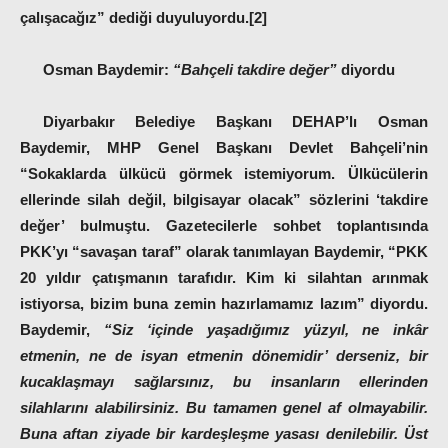
çalışacağız” dediği duyuluyordu.[2]
Osman Baydemir:
“Bahçeli takdire değer”
diyordu
Diyarbakır Belediye Başkanı DEHAP’lı Osman
Baydemir, MHP Genel Başkanı Devlet Bahçeli’nin
“Sokaklarda ülkücü görmek istemiyorum. Ülkücülerin
ellerinde silah değil, bilgisayar olacak” sözlerini ‘takdire
değer’ bulmuştu. Gazetecilerle sohbet toplantısında
PKK’yı “savaşan taraf” olarak tanımlayan Baydemir, “PKK
20 yıldır çatışmanın tarafıdır. Kim ki silahtan arınmak
istiyorsa, bizim buna zemin hazırlamamız lazım” diyordu.
Baydemir,
“Siz ‘içinde yaşadığımız yüzyıl, ne inkâr
etmenin, ne de isyan etmenin dönemidir’ derseniz, bir
kucaklaşmayı sağlarsınız, bu insanların ellerinden
silahlarını alabilirsiniz. Bu tamamen genel af olmayabilir.
Buna aftan ziyade bir kardeşleşme yasası denilebilir. Üst