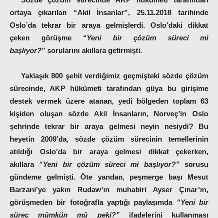
ortaya çıkarılan “Akil İnsanlar”, 25.11.2018 tarihinde
Oslo’da tekrar bir araya gelmişlerdi. Oslo’daki dikkat
çeken görüşme
“Yeni bir çözüm süreci mi
başlıyor?”
sorularını akıllara getirmişti.
Yaklaşık 800 şehit verdiğimiz geçmişteki sözde çözüm
sürecinde, AKP hükümeti tarafından güya bu girişime
destek vermek üzere atanan, yedi bölgeden toplam 63
kişiden oluşan sözde Akil İnsanların, Norveç’in Oslo
şehrinde tekrar bir araya gelmesi neyin nesiydi? Bu
heyetin 2009’da, sözde çözüm sürecinin temellerinin
atıldığı Oslo’da bir araya gelmesi dikkat çekerken,
akıllara
“Yeni bir çözüm süreci mi başlıyor?”
sorusu
gündeme gelmişti. Öte yandan, peşmerge başı Mesut
Barzani’ye yakın Rudaw’ın muhabiri Ayser Çınar’ın,
görüşmeden bir fotoğrafla yaptığı paylaşımda
“Yeni bir
süreç mümkün mü peki?”
ifadelerini kullanması