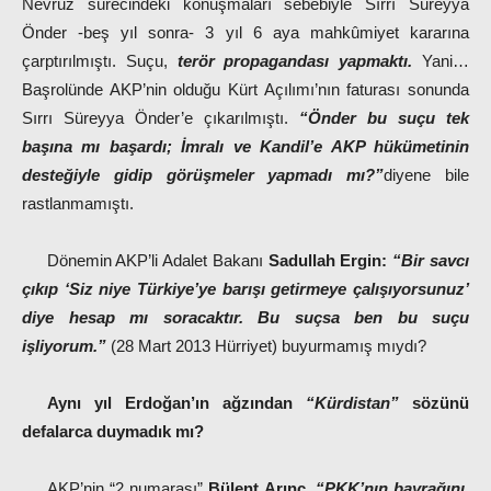
Nevruz sürecindeki konuşmaları sebebiyle Sırrı Süreyya
Önder -beş yıl sonra- 3 yıl 6 aya mahkûmiyet kararına
çarptırılmıştı. Suçu,
terör propagandası yapmaktı.
Yani…
Başrolünde AKP’nin olduğu Kürt Açılımı’nın faturası sonunda
Sırrı Süreyya Önder’e çıkarılmıştı.
“Önder bu suçu tek
başına mı başardı; İmralı ve Kandil’e AKP hükümetinin
desteğiyle gidip görüşmeler yapmadı mı?”
diyene bile
rastlanmamıştı.
Dönemin AKP’li Adalet Bakanı
Sadullah Ergin:
“Bir savcı
çıkıp ‘Siz niye Türkiye’ye barışı getirmeye çalışıyorsunuz’
diye hesap mı soracaktır. Bu suçsa ben bu suçu
işliyorum.”
(28 Mart 2013 Hürriyet) buyurmamış mıydı?
Aynı yıl Erdoğan’ın ağzından
“Kürdistan”
sözünü
defalarca duymadık mı?
AKP’nin “2 numarası”
Bülent Arınç,
“PKK’nın bayrağını,