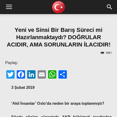
Yeni ve Sinsi Bir Barış Süreci mi
Hazırlanmaktaydı? DOĞRULAR
ACIDIR, AMA SORUNLARIN İLACIDIR!
1081
Paylaş:
Twitter
Facebook
LinkedIn
Email
WhatsApp
Share
3 Şubat 2019
‘Akil İnsanlar’ Oslo’da neden bir araya toplanmıştı?
Sözde çözüm sürecinde AKP hükümeti tarafından