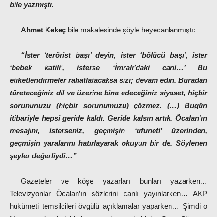
bile yazmıştı.
Ahmet Kekeç
bile makalesinde şöyle heyecanlanmıştı:
“İster ‘terörist başı’ deyin, ister ‘bölücü başı’, ister
‘bebek katili’, isterse ‘İmralı’daki cani…’ Bu
etiketlendirmeler rahatlatacaksa sizi; devam edin. Buradan
türeteceğiniz dil ve üzerine bina edeceğiniz siyaset, hiçbir
sorununuzu (hiçbir sorunumuzu) çözmez. (…) Bugün
itibariyle hepsi geride kaldı. Geride kalsın artık. Öcalan’ın
mesajını, isterseniz, geçmişin ‘ufuneti’ üzerinden,
geçmişin yaralarını hatırlayarak okuyun bir de. Söylenen
şeyler değerliydi…”
Gazeteler ve köşe yazarları bunları yazarken…
Televizyonlar Öcalan’ın sözlerini canlı yayınlarken… AKP
hükümeti temsilcileri övgülü açıklamalar yaparken… Şimdi o