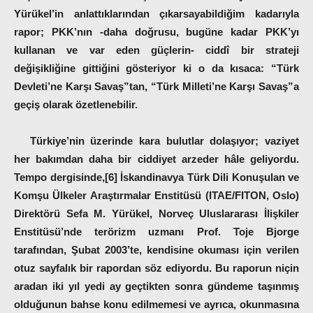
Yürükel’in anlattıklarından çıkarsayabildiğim kadarıyla
rapor; PKK’nın -daha doğrusu, bugüne kadar PKK’yı
kullanan ve var eden güçlerin- ciddî bir strateji
değişikliğine gittiğini gösteriyor ki o da kısaca: “Türk
Devleti’ne Karşı Savaş”tan, “Türk Milleti’ne Karşı Savaş”a
geçiş olarak özetlenebilir.
Türkiye’nin üzerinde kara bulutlar dolaşıyor; vaziyet
her bakımdan daha bir ciddiyet arzeder hâle geliyordu.
Tempo dergisinde,[6]
İskandinavya Türk Dili Konuşulan ve
Komşu Ülkeler Araştırmalar Enstitüsü (ITAE/FITON, Oslo)
Direktörü Sefa M. Yürükel, Norveç Uluslararası İlişkiler
Enstitüsü’nde terörizm uzmanı Prof. Toje Bjorge
tarafından, Şubat 2003’te, kendisine okuması için verilen
otuz sayfalık bir rapordan söz ediyordu. Bu raporun niçin
aradan iki yıl yedi ay geçtikten sonra gündeme taşınmış
olduğunun bahse konu edilmemesi ve ayrıca, okunmasına