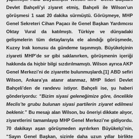
Devlet Bahçeli’yi ziyaret etmiş, Bahçeli ile Wilson’un
görüşmesi 1 saat 20 dakika sürmüştü. Görüşmeye, MHP
Genel Sekreteri Cihan Paçacı ile Genel Başkan Yardımcısı
Oktay Vural da katılmıştı. Türkiye ve dünyadaki
gelişmelerin tüm detaylarıyla ele alındığı görüşmede,
Kuzey Irak konusu da gündeme taşınmıştı. Büyükelçinin
ziyareti MHP’de sır gibi saklanırken, görüşmenin içeriği
hakkında da hiçbir bilgi sızdırılmamıştı. Wilson ayrıca AKP
Genel Merkezi’ni de ziyarette bulunmuşlardı.[1]
ABD sefiri
Wilson, Ankara’ya atanır atanmaz, MHP lideri Devlet
Bahçeli’den de randevu istiyor. Bahçeli ise, şu haberi
gönderiyordu:
“Bizim siyasi geleneğimize göre, öncelikle
Meclis’te grubu bulunan siyasi partilerin ziyaret edilmesi
beklenir.”
Bu mesajı alan Wilson, bu öneriyi dikkate alıyor,
ziyaretlerini tamamlayıp MHP Genel Merkezi’ne gidiyordu.
70 dakikayı aşan görüşmeden ayrılırken Büyükelçi’nin,
“Sayın Genel Başkan, sizinle daha uzun yıllar birlikte