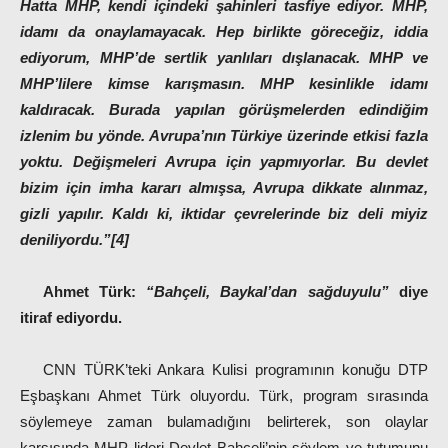
Hatta MHP, kendi içindeki şahinleri tasfiye ediyor. MHP,
idamı da onaylamayacak. Hep birlikte göreceğiz, iddia
ediyorum, MHP’de sertlik yanlıları dışlanacak. MHP ve
MHP’lilere kimse karışmasın. MHP kesinlikle idamı
kaldıracak. Burada yapılan görüşmelerden edindiğim
izlenim bu yönde. Avrupa’nın Türkiye üzerinde etkisi fazla
yoktu. Değişmeleri Avrupa için yapmıyorlar. Bu devlet
bizim için imha kararı almışsa, Avrupa dikkate alınmaz,
gizli yapılır. Kaldı ki, iktidar çevrelerinde biz deli miyiz
deniliyordu.”[4]
Ahmet Türk:
“Bahçeli, Baykal’dan sağduyulu”
diye
itiraf ediyordu.
CNN TÜRK’teki Ankara Kulisi programının konuğu DTP
Eşbaşkanı Ahmet Türk oluyordu. Türk, program sırasında
söylemeye zaman bulamadığını belirterek, son olaylar
karşısında MHP lideri Devlet Bahçeli’nin söylem ve tutumunu