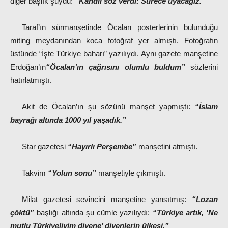
diğer başlık şuydu:
“Kandil söz verdi: Sürece uyacağız.”
Taraf’ın sürmanşetinde Öcalan posterlerinin bulunduğu
miting meydanından koca fotoğraf yer almıştı. Fotoğrafın
üstünde “İşte Türkiye baharı” yazılıydı. Aynı gazete manşetine
Erdoğan’ın
“Öcalan’ın çağrısını olumlu buldum”
sözlerini
hatırlatmıştı.
Akit de Öcalan’ın şu sözünü manşet yapmıştı:
“İslam
bayrağı altında 1000 yıl yaşadık.”
Star gazetesi
“Hayırlı Perşembe”
manşetini atmıştı.
Takvim
“Yolun sonu”
manşetiyle çıkmıştı.
Milat gazetesi sevincini manşetine yansıtmış:
“Lozan
çöktü”
başlığı altında şu cümle yazılıydı:
“Türkiye artık, ‘Ne
mutlu Türkiyeliyim diyene’ diyenlerin ülkesi.”