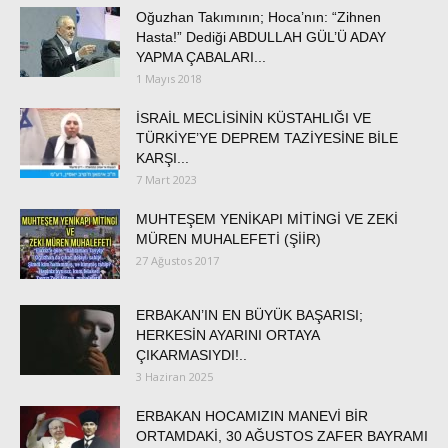
Oğuzhan Takımının; Hoca’nın: “Zihnen
Hasta!” Dediği ABDULLAH GÜL’Ü ADAY
YAPMA ÇABALARI...
1 Mayıs 2018
İSRAİL MECLİSİNİN KÜSTAHLIĞI VE
TÜRKİYE’YE DEPREM TAZİYESİNE BİLE
KARŞI...
7 Mart 2023
MUHTEŞEM YENİKAPI MİTİNGİ VE ZEKİ
MÜREN MUHALEFETİ (ŞİİR)
27 Ağustos 2017
ERBAKAN’IN EN BÜYÜK BAŞARISI;
HERKESİN AYARINI ORTAYA
ÇIKARMASIYDI!..
3 Haziran 2025
ERBAKAN HOCAMIZIN MANEVİ BİR
ORTAMDAKİ, 30 AĞUSTOS ZAFER BAYRAMI