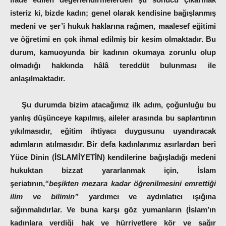
isteriz ki, bizde kadın; genel olarak kendisine bağışlanmış
medeni ve şer’i hukuk haklarına rağmen, maalesef eğitimi
ve öğretimi en çok ihmal edilmiş bir kesim olmaktadır. Bu
durum, kamuoyunda bir kadının okumaya zorunlu olup
olmadığı hakkında hâlâ tereddüt bulunması ile
anlaşılmaktadır.
Şu durumda bizim atacağımız ilk adım, çoğunluğu bu
yanlış düşünceye kapılmış, aileler arasında bu saplantının
yıkılmasıdır, eğitim ihtiyacı duygusunu uyandıracak
adımların atılmasıdır. Bir defa kadınlarımız asırlardan beri
Yüce Dinin (İSLAMİYETİN) kendilerine bağışladığı medeni
hukuktan bizzat yararlanmak için, İslam
şeriatının,
“beşikten mezara kadar öğrenilmesini emrettiği
ilim ve bilimin”
yardımcı ve aydınlatıcı ışığına
sığınmalıdırlar. Ve buna karşı göz yumanların (İslam’ın
kadınlara verdiği hak ve hürriyetlere kör ve sağır