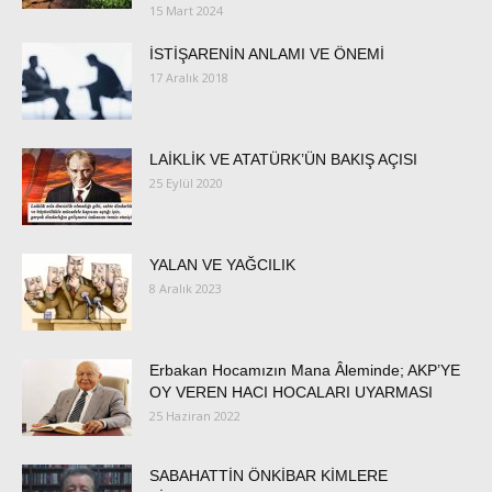
15 Mart 2024
İSTİŞARENİN ANLAMI VE ÖNEMİ
17 Aralık 2018
LAİKLİK VE ATATÜRK’ÜN BAKIŞ AÇISI
25 Eylül 2020
YALAN VE YAĞCILIK
8 Aralık 2023
Erbakan Hocamızın Mana Âleminde; AKP’YE
OY VEREN HACI HOCALARI UYARMASI
25 Haziran 2022
SABAHATTİN ÖNKİBAR KİMLERE