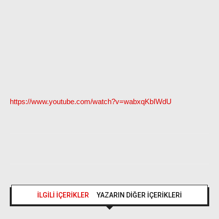
https://www.youtube.com/watch?v=wabxqKbIWdU
İLGİLİ İÇERİKLER
YAZARIN DİĞER İÇERİKLERİ