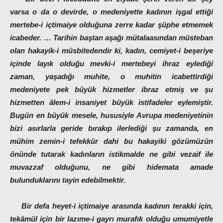
varsa o da o devirde, o medeniyette kadının işgal ettiği
mertebe-i içtimaiye olduğuna zerre kadar şüphe etmemek
icabeder. … Tarihin baştan aşağı mütalaasından müsteban
olan hakayik-i müsbitedendir ki, kadın, cemiyet-i beşeriye
içinde layık olduğu mevki-i mertebeyi ihraz eylediği
zaman, yaşadığı muhite, o muhitin icabettirdiği
medeniyete pek büyük hizmetler ibraz etmiş ve şu
hizmetten âlem-i insaniyet büyük istifadeler eylemiştir.
Bugün en büyük mesele, hususiyle Avrupa medeniyetinin
bizi asırlarla geride bırakıp ilerlediği şu zamanda, en
mühim zemin-i tefekkür dahi bu hakayiki gözümüzün
önünde tutarak kadınların istikmalde ne gibi vezaif ile
muvazzaf olduğunu, ne gibi hidemata amade
bulunduklarını tayin edebilmektir.
Bir defa heyet-i içtimaiye arasında kadının terakki için,
tekâmül için bir lazıme-i gayrı murafık olduğu umumiyetle