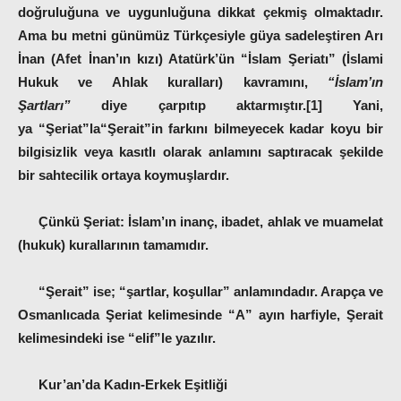
doğruluğuna ve uygunluğuna dikkat çekmiş olmaktadır.
Ama bu metni günümüz Türkçesiyle güya sadeleştiren Arı
İnan (Afet İnan’ın kızı) Atatürk’ün “İslam Şeriatı” (İslami
Hukuk ve Ahlak kuralları) kavramını,
“İslam’ın
Şartları”
diye çarpıtıp aktarmıştır.[1] Yani,
ya
“Şeriat”
la
“Şerait”
in farkını bilmeyecek kadar koyu bir
bilgisizlik veya kasıtlı olarak anlamını saptıracak şekilde
bir sahtecilik ortaya koymuşlardır.
Çünkü
Şeriat
: İslam’ın inanç, ibadet, ahlak ve muamelat
(hukuk) kurallarının tamamıdır.
“Şerait”
ise;
“şartlar, koşullar”
anlamındadır. Arapça ve
Osmanlıcada Şeriat kelimesinde “A” ayın harfiyle, Şerait
kelimesindeki ise “elif”le yazılır.
Kur’an’da Kadın-Erkek Eşitliği