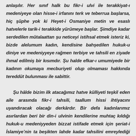
anlaşılır. Her sınıf halk bu fikr-i ulvi ile terakkiyat-ı
medeniyeye olan hisse-i irfanını terk ve teberrua başlarsa,
hiç şüphe yok ki Heyet-i Osmaniye metin ve esaslı
hatvelerle tarik-i terakkide yürümeye başlar. Şimdiye kadar
serdedilen mütalaattan şu neticeyi istihsal etmek isteriz ki,
bizde alelumum kadın, kendisine bahşedilen hukuk-u
diniye ve medeniyyeye rağmen terbiye ve tahsili en ziyade
ihmal edilmiş bir kısımdır. Şu halde efkar-ı umumiyede bir
kadının okumaya mecburiyeti olup olmaması hakkında
tereddüt bulunması ile sabittir.
Şu hâlde bizim ilk atacağımız hatve külliyeti teşkil eden
aile arasında fikr-i tahsili, taallum hissi ihtiyacını
uyandıracak olacağı derkârdır. Bir defa kadınlarımız
asırlardan beri bir din-i ulvinin kendilerine muhtaç kıldığı
hukuk-u medeniyyeden bizzat istifade etmek için şeriat-i
İslamiye’nin ta beşikten lahde kadar tahsilini emreylediği