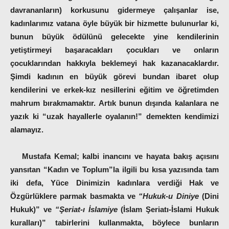
davrananların) korkusunu gidermeye çalışanlar ise,
kadınlarımız vatana öyle büyük bir hizmette bulunurlar ki,
bunun büyük ödülünü gelecekte yine kendilerinin
yetiştirmeyi başaracakları çocukları ve onların
çocuklarından hakkıyla beklemeyi hak kazanacaklardır.
Şimdi kadının en büyük görevi bundan ibaret olup
kendilerini ve erkek-kız nesillerini eğitim ve öğretimden
mahrum bırakmamaktır. Artık bunun dışında kalanlara ne
yazık ki “uzak hayallerle oyalanın!” demekten kendimizi
alamayız.
Mustafa Kemal; kalbi inancını ve hayata bakış açısını
yansıtan
“Kadın ve Toplum”
la ilgili bu kısa yazısında tam
iki defa, Yüce Dinimizin kadınlara verdiği Hak ve
Özgürlüklere parmak basmakta ve
“Hukuk-u Diniye
(Dini
Hukuk)” ve
“Şeriat-ı İslamiye
(İslam Şeriatı-İslami Hukuk
kuralları)” tabirlerini kullanmakta, böylece bunların