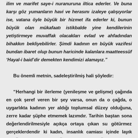
ilim ve marifet saye-i nuranuruna iltica ederler. Ve buna
karşı göz yumanların havi ve herasını izaleye çalışıyorlar
ise, vatana öyle büyük bir hizmet ifa ederler ki, bunun
büyük olan mükafaatı istikbalde yine kendilerinin
yetiştirmeye muvaffak olacakları evlad ve ahfadından
bihakkın bekliyebilirler. Şimdi kadının en büyük vazifesi
bundan ibaret olup bunun haricinde kalanlara maatteessüf
‘Hayal-i baid’dir demekten kendimizi alamayız.”
Bu önemli metnin, sadeleştirilmiş hali şöyledir:
“Herhangi bir ilerleme (yenileşme ve gelişme) çağında
en çok şeref veren bir şey varsa, onun da o çağda, o
uygarlıkta kadının yer aldığı toplumsal düzey olduğuna,
zerre kadar şüphe etmemek lazımdır. Tarihin baştan sona
değerlendirilmesiyle açıkça ortaya çıkan su götürmez
gerçeklerdendir ki kadın, insanlık camiası içinde layık