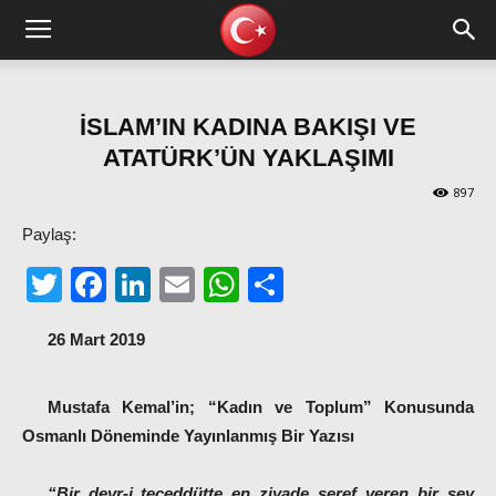
İSLAM’IN KADINA BAKIŞI VE
ATATÜRK’ÜN YAKLAŞIMI
897
Paylaş:
Twitter
Facebook
LinkedIn
Email
WhatsApp
Share
26 Mart 2019
Mustafa Kemal’in; “Kadın ve Toplum” Konusunda
Osmanlı Döneminde Yayınlanmış Bir Yazısı
“Bir devr-i teceddütte en ziyade şeref veren bir şey