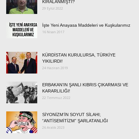
KİRALANMIŞTI?
29 Eylül 2022
İşte Yeni Anayasa Maddeleri ve Kuşkularımız
16 Nisan 2017
KÜRDİSTAN KURULURSA, TÜRKİYE
YIKILIRDI!
24 Haziran 2019
ERBAKAN’IN ŞANLI KIBRIS ÇIKARMASI VE
KARARLILIĞI!
22 Temmuz 2022
SİYONİZM’İN SOYUT SİLAHI;
“ANTİSEMİTİZM” ŞARLATANLIĞI
26 Aralık 2023