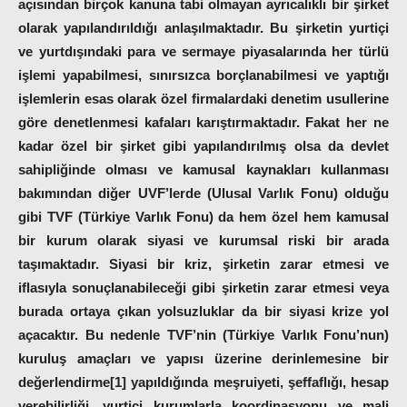
açısından birçok kanuna tabi olmayan ayrıcalıklı bir şirket
olarak yapılandırıldığı anlaşılmaktadır. Bu şirketin yurtiçi
ve yurtdışındaki para ve sermaye piyasalarında her türlü
işlemi yapabilmesi, sınırsızca borçlanabilmesi ve yaptığı
işlemlerin esas olarak özel firmalardaki denetim usullerine
göre denetlenmesi kafaları karıştırmaktadır. Fakat her ne
kadar özel bir şirket gibi yapılandırılmış olsa da devlet
sahipliğinde olması ve kamusal kaynakları kullanması
bakımından diğer UVF’lerde (Ulusal Varlık Fonu) olduğu
gibi TVF (Türkiye Varlık Fonu) da hem özel hem kamusal
bir kurum olarak siyasi ve kurumsal riski bir arada
taşımaktadır. Siyasi bir kriz, şirketin zarar etmesi ve
iflasıyla sonuçlanabileceği gibi şirketin zarar etmesi veya
burada ortaya çıkan yolsuzluklar da bir siyasi krize yol
açacaktır. Bu nedenle TVF’nin (Türkiye Varlık Fonu’nun)
kuruluş amaçları ve yapısı üzerine derinlemesine bir
değerlendirme[1] yapıldığında meşruiyeti, şeffaflığı, hesap
verebilirliği, yurtiçi kurumlarla koordinasyonu ve mali