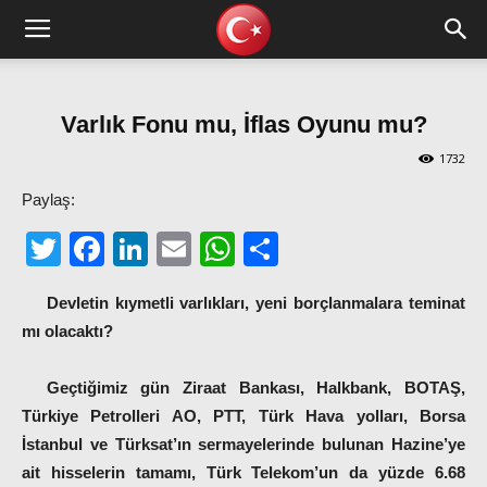
Varlık Fonu mu, İflas Oyunu mu?
1732
Paylaş:
Twitter
Facebook
LinkedIn
Email
WhatsApp
Share
Devletin kıymetli varlıkları, yeni borçlanmalara teminat
mı olacaktı?
Geçtiğimiz gün Ziraat Bankası, Halkbank, BOTAŞ,
Türkiye Petrolleri AO, PTT, Türk Hava yolları, Borsa
İstanbul ve Türksat’ın sermayelerinde bulunan Hazine’ye
ait hisselerin tamamı, Türk Telekom’un da yüzde 6.68