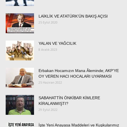
LAİKLİK VE ATATÜRK’ÜN BAKIŞ AÇISI
25 Eylül 2020
YALAN VE YAĞCILIK
8 Aralık 2023
Erbakan Hocamızın Mana Âleminde; AKP’YE
OY VEREN HACI HOCALARI UYARMASI
25 Haziran 2022
SABAHATTİN ÖNKİBAR KİMLERE
KİRALANMIŞTI?
29 Eylül 2022
İşte Yeni Anayasa Maddeleri ve Kuşkularımız