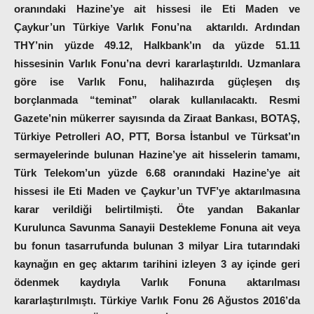
oranındaki Hazine’ye ait hissesi ile Eti Maden ve
Çaykur’un Türkiye Varlık Fonu’na aktarıldı. Ardından
THY’nin yüzde 49.12, Halkbank’ın da yüzde 51.11
hissesinin Varlık Fonu’na devri kararlaştırıldı. Uzmanlara
göre ise Varlık Fonu, halihazırda güçleşen dış
borçlanmada “teminat” olarak kullanılacaktı. Resmi
Gazete’nin mükerrer sayısında da Ziraat Bankası, BOTAŞ,
Türkiye Petrolleri AO, PTT, Borsa İstanbul ve Türksat’ın
sermayelerinde bulunan Hazine’ye ait hisselerin tamamı,
Türk Telekom’un yüzde 6.68 oranındaki Hazine’ye ait
hissesi ile Eti Maden ve Çaykur’un TVF’ye aktarılmasına
karar verildiği belirtilmişti. Öte yandan Bakanlar
Kurulunca Savunma Sanayii Destekleme Fonuna ait veya
bu fonun tasarrufunda bulunan 3 milyar Lira tutarındaki
kaynağın en geç aktarım tarihini izleyen 3 ay içinde geri
ödenmek kaydıyla Varlık Fonuna aktarılması
kararlaştırılmıştı.
Türkiye Varlık Fonu
26 Ağustos 2016’da