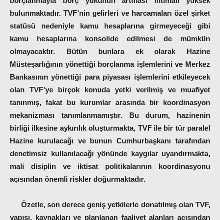
borçlanmayla borç yükünün artması ihtimali yüksek
bulunmaktadır. TVF’nin gelirleri ve harcamaları özel şirket
statüsü nedeniyle kamu hesaplarına girmeyeceği gibi
kamu hesaplarına konsolide edilmesi de mümkün
olmayacaktır. Bütün bunlara ek olarak Hazine
Müsteşarlığının yönettiği borçlanma işlemlerini ve Merkez
Bankasının yönettiği para piyasası işlemlerini etkileyecek
olan TVF’ye birçok konuda yetki verilmiş ve muafiyet
tanınmış, fakat bu kurumlar arasında bir koordinasyon
mekanizması tanımlanmamıştır. Bu durum, hazinenin
birliği ilkesine aykırılık oluşturmakta,
TVF ile bir tür paralel
Hazine kurulacağı ve bunun Cumhurbaşkanı tarafından
denetimsiz kullanılacağı
yönünde kaygılar uyandırmakta,
mali disiplin ve iktisat politikalarının koordinasyonu
açısından önemli riskler doğurmaktadır.
Özetle, son derece geniş yetkilerle donatılmış olan TVF,
yapısı, kaynakları ve planlanan faaliyet alanları açısından