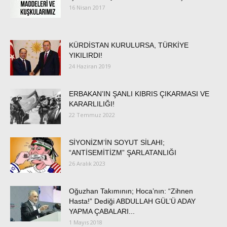
16 Nisan 2017
KÜRDİSTAN KURULURSA, TÜRKİYE
YIKILIRDI!
24 Haziran 2019
ERBAKAN’IN ŞANLI KIBRIS ÇIKARMASI VE
KARARLILIĞI!
22 Temmuz 2022
SİYONİZM’İN SOYUT SİLAHI;
“ANTİSEMİTİZM” ŞARLATANLIĞI
26 Aralık 2023
Oğuzhan Takımının; Hoca’nın: “Zihnen
Hasta!” Dediği ABDULLAH GÜL’Ü ADAY
YAPMA ÇABALARI...
1 Mayıs 2018