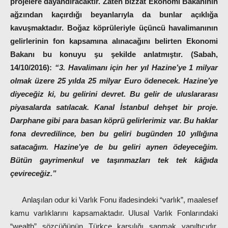
projelere dayandıracaktır. Zaten bizzat Ekonomi Bakanının
ağzından kaçırdığı beyanlarıyla da bunlar açıklığa
kavuşmaktadır. Boğaz köprüleriyle üçüncü havalimanının
gelirlerinin fon kapsamına alınacağını belirten Ekonomi
Bakanı bu konuyu şu şekilde anlatmıştır. (Sabah,
14/10/2016):
“3. Havalimanı için her yıl Hazine’ye 1 milyar
olmak üzere 25 yılda 25 milyar Euro ödenecek. Hazine’ye
diyeceğiz ki, bu gelirini devret. Bu gelir de uluslararası
piyasalarda satılacak. Kanal İstanbul dehşet bir proje.
Darphane gibi para basan köprü gelirlerimiz var. Bu haklar
fona devredilince, ben bu geliri bugünden 10 yıllığına
satacağım. Hazine’ye de bu geliri aynen ödeyeceğim.
Bütün gayrimenkul ve taşınmazları tek tek kâğıda
çevireceğiz.”
Anlaşılan odur ki Varlık Fonu ifadesindeki “varlık”, maalesef
kamu varlıklarını kapsamaktadır. Ulusal Varlık Fonlarındaki
“wealth” sözcüğünün Türkçe karşılığı sanmak yanıltıcıdır.