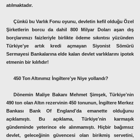
atılmaktadır.
Çünkü bu Varlık Fonu oyunu, devletin kefil olduğu Özel
Şirketlerin borcu da dahil 800 Milyar Doları aşan dış
borçlarımızı faizleriyle birlikte ödeme sıkıntısı yüzünden
Türkiye’ye artık kredi açmayan Siyonist Sömürü
Sermayesi Bankalarına elde kalan devlet varlıklarını ipotek
etmenin bir kılıfıdır!
450 Ton Altınımız İngiltere’ye Niye yollandı?
Dönemin Maliye Bakanı Mehmet Şimşek, Türkiye’nin
490 ton olan Altın rezervinin 450 tonunun, İngiltere Merkez
Bankası Bank Of England’da emanette olduğunu
açıkla
mışt
ı. Bu açıklama, Türkiye’nin karmaşık
gündeminde yeterince ele alınma
mışt
ı. Hiçbir bağımsız
devlet, geleceğinin güvencesi olan birikmiş servetini,