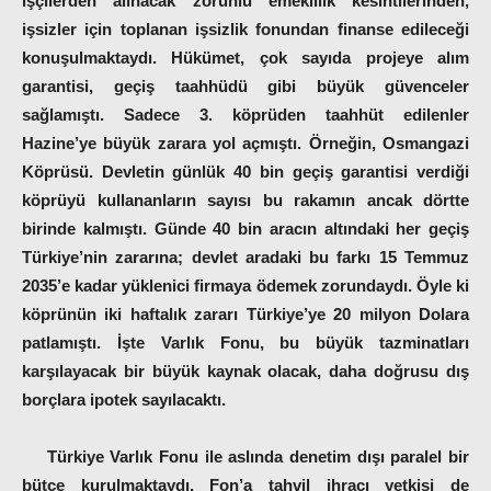
işçilerden alınacak zorunlu emeklilik kesintilerinden,
işsizler için toplanan işsizlik fonundan finanse edileceği
konuşulmaktaydı. Hükümet, çok sayıda projeye alım
garantisi, geçiş taahhüdü gibi büyük güvenceler
sağlamıştı. Sadece 3. köprüden taahhüt edilenler
Hazine’ye büyük zarara yol açmıştı. Örneğin, Osmangazi
Köprüsü. Devletin günlük 40 bin geçiş garantisi verdiği
köprüyü kullananların sayısı bu rakamın ancak dörtte
birinde kalmıştı. Günde 40 bin aracın altındaki her geçiş
Türkiye’nin zararına; devlet aradaki bu farkı 15 Temmuz
2035’e kadar yüklenici firmaya ödemek zorundaydı. Öyle ki
köprünün iki haftalık zararı Türkiye’ye 20 milyon Dolara
patlamıştı. İşte Varlık Fonu, bu büyük tazminatları
karşılayacak bir büyük kaynak olacak, daha doğrusu dış
borçlara ipotek sayılacaktı.
Türkiye Varlık Fonu ile aslında denetim dışı paralel bir
bütçe kurulmaktaydı. Fon’a tahvil ihracı yetkisi de