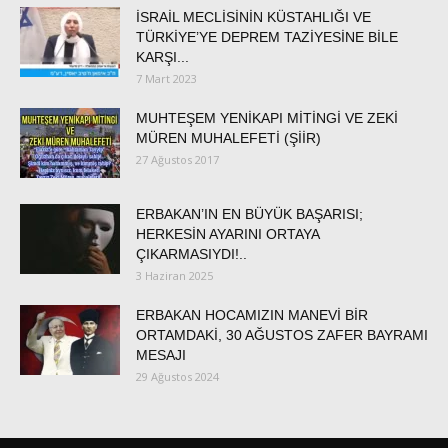
İSRAİL MECLİSİNİN KÜSTAHLIĞI VE
TÜRKİYE’YE DEPREM TAZİYESİNE BİLE
KARŞI...
7 Mart 2023
MUHTEŞEM YENİKAPI MİTİNGİ VE ZEKİ
MÜREN MUHALEFETİ (ŞİİR)
27 Ağustos 2017
ERBAKAN’IN EN BÜYÜK BAŞARISI;
HERKESİN AYARINI ORTAYA
ÇIKARMASIYDI!..
3 Haziran 2025
ERBAKAN HOCAMIZIN MANEVİ BİR
ORTAMDAKİ, 30 AĞUSTOS ZAFER BAYRAMI
MESAJI
29 Ağustos 2024