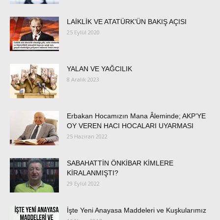
LAİKLİK VE ATATÜRK’ÜN BAKIŞ AÇISI
25 Eylül 2020
YALAN VE YAĞCILIK
8 Aralık 2023
Erbakan Hocamızın Mana Âleminde; AKP’YE
OY VEREN HACI HOCALARI UYARMASI
25 Haziran 2022
SABAHATTİN ÖNKİBAR KİMLERE
KİRALANMIŞTI?
29 Eylül 2022
İşte Yeni Anayasa Maddeleri ve Kuşkularımız