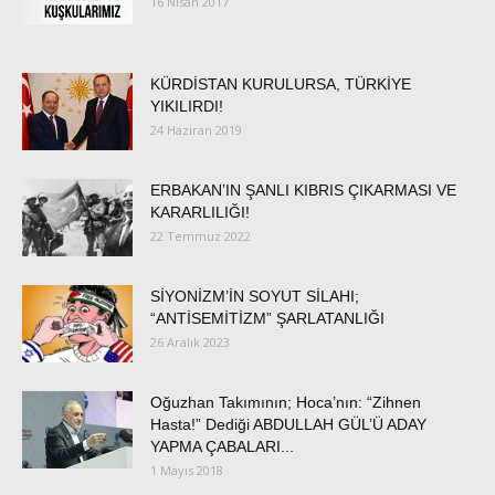
16 Nisan 2017
KÜRDİSTAN KURULURSA, TÜRKİYE
YIKILIRDI!
24 Haziran 2019
ERBAKAN’IN ŞANLI KIBRIS ÇIKARMASI VE
KARARLILIĞI!
22 Temmuz 2022
SİYONİZM’İN SOYUT SİLAHI;
“ANTİSEMİTİZM” ŞARLATANLIĞI
26 Aralık 2023
Oğuzhan Takımının; Hoca’nın: “Zihnen
Hasta!” Dediği ABDULLAH GÜL’Ü ADAY
YAPMA ÇABALARI...
1 Mayıs 2018