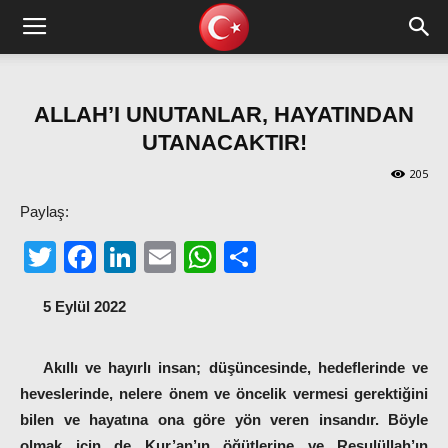
ALLAH’I UNUTANLAR, HAYATINDAN
UTANACAKTIR!
205
Paylaş:
Twitter
Facebook
LinkedIn
Email
WhatsApp
Share
5 Eylül 2022
Akıllı ve hayırlı insan; düşüncesinde, hedeflerinde ve
heveslerinde, nelere önem ve öncelik vermesi gerektiğini
bilen ve hayatına ona göre yön veren insandır. Böyle
olmak için de Kur’an’ın öğütlerine ve Resulüllah’ın