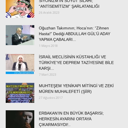
SİYONİZM’İN SOYUT SİLAHI;
“ANTİSEMİTİZM” ŞARLATANLIĞI
26 Aralık 2023
Oğuzhan Takımının; Hoca’nın: “Zihnen
Hasta!” Dediği ABDULLAH GÜL’Ü ADAY
YAPMA ÇABALARI...
1 Mayıs 2018
İSRAİL MECLİSİNİN KÜSTAHLIĞI VE
TÜRKİYE’YE DEPREM TAZİYESİNE BİLE
KARŞI...
7 Mart 2023
MUHTEŞEM YENİKAPI MİTİNGİ VE ZEKİ
MÜREN MUHALEFETİ (ŞİİR)
27 Ağustos 2017
ERBAKAN’IN EN BÜYÜK BAŞARISI;
HERKESİN AYARINI ORTAYA
ÇIKARMASIYDI!..