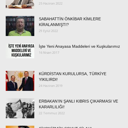
25 Haziran 2022
SABAHATTİN ÖNKİBAR KİMLERE
KİRALANMIŞTI?
29 Eylül 2022
İşte Yeni Anayasa Maddeleri ve Kuşkularımız
16 Nisan 2017
KÜRDİSTAN KURULURSA, TÜRKİYE
YIKILIRDI!
24 Haziran 2019
ERBAKAN’IN ŞANLI KIBRIS ÇIKARMASI VE
KARARLILIĞI!
22 Temmuz 2022