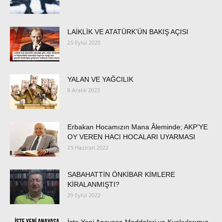
LAİKLİK VE ATATÜRK’ÜN BAKIŞ AÇISI
25 Eylül 2020
YALAN VE YAĞCILIK
8 Aralık 2023
Erbakan Hocamızın Mana Âleminde; AKP’YE
OY VEREN HACI HOCALARI UYARMASI
25 Haziran 2022
SABAHATTİN ÖNKİBAR KİMLERE
KİRALANMIŞTI?
29 Eylül 2022