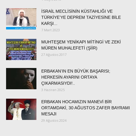
İSRAİL MECLİSİNİN KÜSTAHLIĞI VE
TÜRKİYE’YE DEPREM TAZİYESİNE BİLE
KARŞI...
7 Mart 2023
MUHTEŞEM YENİKAPI MİTİNGİ VE ZEKİ
MÜREN MUHALEFETİ (ŞİİR)
27 Ağustos 2017
ERBAKAN’IN EN BÜYÜK BAŞARISI;
HERKESİN AYARINI ORTAYA
ÇIKARMASIYDI!..
3 Haziran 2025
ERBAKAN HOCAMIZIN MANEVİ BİR
ORTAMDAKİ, 30 AĞUSTOS ZAFER BAYRAMI
MESAJI
29 Ağustos 2024