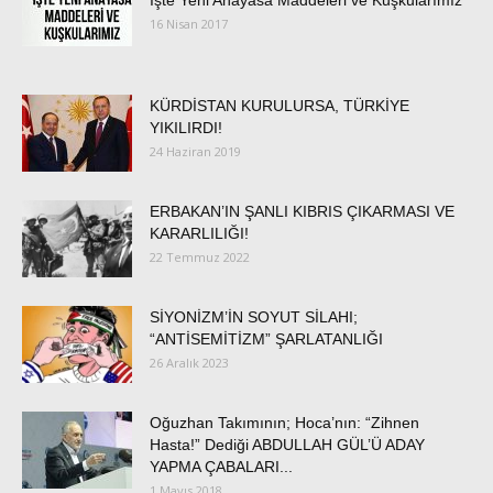
İşte Yeni Anayasa Maddeleri ve Kuşkularımız
16 Nisan 2017
KÜRDİSTAN KURULURSA, TÜRKİYE
YIKILIRDI!
24 Haziran 2019
ERBAKAN’IN ŞANLI KIBRIS ÇIKARMASI VE
KARARLILIĞI!
22 Temmuz 2022
SİYONİZM’İN SOYUT SİLAHI;
“ANTİSEMİTİZM” ŞARLATANLIĞI
26 Aralık 2023
Oğuzhan Takımının; Hoca’nın: “Zihnen
Hasta!” Dediği ABDULLAH GÜL’Ü ADAY
YAPMA ÇABALARI...
1 Mayıs 2018