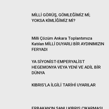
MİLLİ GÖRÜŞ, GÖMLEĞİMİZ Mİ;
YOKSA KİMLİĞİMİZ Mİ?
Milli Çözüm Ankara Toplantımıza
Katılan MİLLİ DUYARLI BİR AYDINIMIZIN
FERYADI
YA SİYONİST-EMPERYALİST
HEGEMONYA VEYA YENİ VE ADİL BİR
DÜNYA
KIBRIS’LA İLGİLİ TARİHİ UYARILAR
ERBAKAN’IN ŞANLI KIBRIS ÇIKARMASI