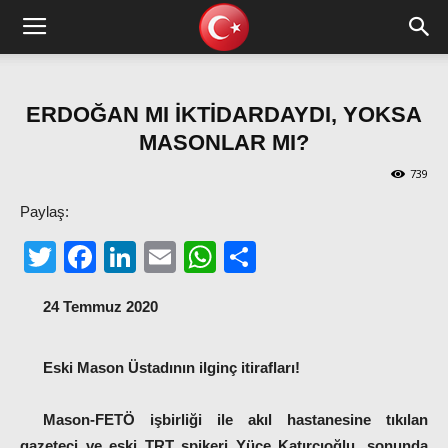
ERDOĞAN MI İKTİDARDAYDI, YOKSA
MASONLAR MI?
739
Paylaş:
Twitter
Facebook
LinkedIn
Email
WhatsApp
Share
24 Temmuz 2020
Eski Mason Üstadının ilginç itirafları!
Mason-FETÖ işbirliği ile akıl hastanesine tıkılan
gazeteci ve eski TRT spikeri Yüce Katırcıoğlu, sonunda