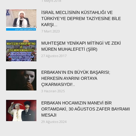
1 Mayıs 2018
İSRAİL MECLİSİNİN KÜSTAHLIĞI VE
TÜRKİYE’YE DEPREM TAZİYESİNE BİLE
KARŞI...
7 Mart 2023
MUHTEŞEM YENİKAPI MİTİNGİ VE ZEKİ
MÜREN MUHALEFETİ (ŞİİR)
27 Ağustos 2017
ERBAKAN’IN EN BÜYÜK BAŞARISI;
HERKESİN AYARINI ORTAYA
ÇIKARMASIYDI!..
3 Haziran 2025
ERBAKAN HOCAMIZIN MANEVİ BİR
ORTAMDAKİ, 30 AĞUSTOS ZAFER BAYRAMI
MESAJI
29 Ağustos 2024