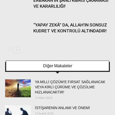
ERBAKAN’IN ŞANLI KIBRIS ÇIKARMASI
VE KARARLILIĞI!
“YAPAY ZEKÂ” DA, ALLAH’IN SONSUZ
KUDRET VE KONTROLÜ ALTINDADIR!
Diğer Makaleler
YA MİLLİ ÇÖZÜM’E FIRSAT SAĞLANACAK
VEYA KİRLİ ÇÜRÜME VE ÇÖZÜLME
HIZLANACAKTIR!
15 Mart 2024
İSTİŞARENİN ANLAMI VE ÖNEMİ
17 Aralık 2018