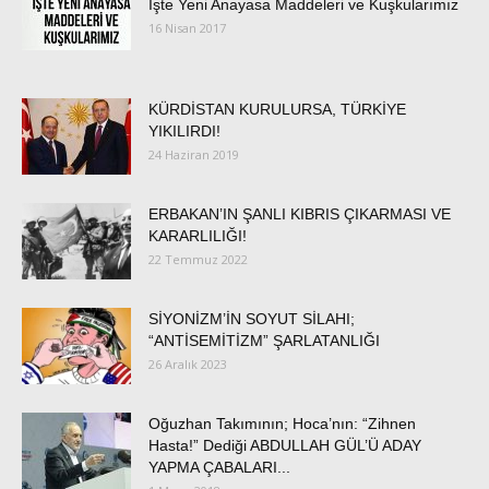
İşte Yeni Anayasa Maddeleri ve Kuşkularımız
16 Nisan 2017
KÜRDİSTAN KURULURSA, TÜRKİYE
YIKILIRDI!
24 Haziran 2019
ERBAKAN’IN ŞANLI KIBRIS ÇIKARMASI VE
KARARLILIĞI!
22 Temmuz 2022
SİYONİZM’İN SOYUT SİLAHI;
“ANTİSEMİTİZM” ŞARLATANLIĞI
26 Aralık 2023
Oğuzhan Takımının; Hoca’nın: “Zihnen
Hasta!” Dediği ABDULLAH GÜL’Ü ADAY
YAPMA ÇABALARI...