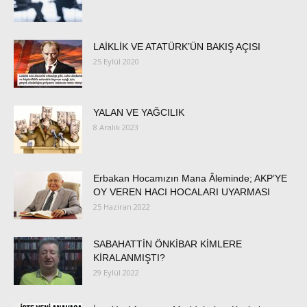
LAİKLİK VE ATATÜRK’ÜN BAKIŞ AÇISI
25 Eylül 2020
YALAN VE YAĞCILIK
8 Aralık 2023
Erbakan Hocamızın Mana Âleminde; AKP’YE
OY VEREN HACI HOCALARI UYARMASI
25 Haziran 2022
SABAHATTİN ÖNKİBAR KİMLERE
KİRALANMIŞTI?
29 Eylül 2022