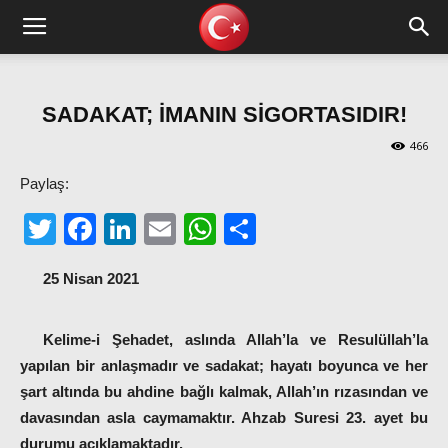
SADAKAT; İMANIN SİGORTASIDIR!
466
Paylaş:
Twitter
Facebook
LinkedIn
Email
WhatsApp
Share
25 Nisan 2021
Kelime-i Şehadet, aslında Allah’la ve Resulüllah’la
yapılan bir anlaşmadır ve sadakat; hayatı boyunca ve her
şart altında bu ahdine bağlı kalmak, Allah’ın rızasından ve
davasından asla caymamaktır. Ahzab Suresi 23. ayet bu
durumu açıklamaktadır.