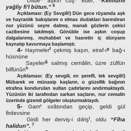
Dılde
aşkın cûş
eder,
“Kelmuhli
6
yağliy fi’l bütun.”
Açıklaması: (Ey Sevgili!) Dün gece rüyamda aşk
ve hayranlık bakışlarım o elmas dudakları barındıran
nur yüzünü seyre dalmış, manalı gözlerin çekici
cazibesine takılmıştı. Gönülde ise aşkın coşup
dalgalanmış, muhabbet ve hasretin iç dünyamı
kaynatıp kavurmaya başlamıştı.
f
g
4-
Haymeler
çekmiş kaşın, etraf-ı
bağ-ı
hüsnüne
ğ
Sayeler
salmış cemâlin, üzre zülfün
h
bilfünûn
Açıklaması: (Ey sevgili, en şerefli, tek sevgili!)
Mübarek ve münasip kaşların, o güzellik bağının
etrafına kondurulan sultan çadırlarını andırmaktaydı.
Yüzünün iki tarafından sarkan saçların, nur cemalin
üzerinde gizemli gölgeler oluşturmaktaydı.
ı
5-
Gam
sırâtından geçip, geldi gül
firdevsine
i
Girdi her derviş-i dılriş
, oldu
“Fîha
7
halidun”.