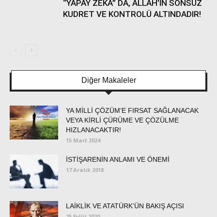
“YAPAY ZEKÂ” DA, ALLAH’IN SONSUZ
KUDRET VE KONTROLÜ ALTINDADIR!
Diğer Makaleler
YA MİLLİ ÇÖZÜM’E FIRSAT SAĞLANACAK
VEYA KİRLİ ÇÜRÜME VE ÇÖZÜLME
HIZLANACAKTIR!
15 Mart 2024
İSTİŞARENİN ANLAMI VE ÖNEMİ
17 Aralık 2018
LAİKLİK VE ATATÜRK’ÜN BAKIŞ AÇISI
25 Eylül 2020