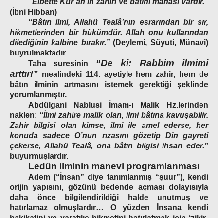
“Elbette Kur’an’ın zahiri ve bâtıni manası vardır.”
(İbni Hibban)
“Bâtın ilmi, Allahü Tealâ’nın esrarından bir sır,
hikmetlerinden bir hükümdür. Allah onu kullarından
dilediğinin kalbine bırakır.”
(Deylemi, Süyuti, Münavi)
buyrulmaktadır.
“De ki: Rabbim ilmimi
Taha suresinin
arttır!”
mealindeki 114. ayetiyle hem zahir, hem de
bâtın ilminin artmasını istemek gerektiği şeklinde
yorumlanmıştır.
Abdülgani Nablusi
İmam-ı Malik Hz.lerinden
naklen:
“İlmi zahire malik olan, ilmi bâtına kavuşabilir.
Zahir bilgisi olan kimse, ilmi ile amel ederse, her
konuda sadece O’nun rızasını gözetip Din gayreti
çekerse, Allahü Tealâ, ona bâtın bilgisi ihsan eder.”
buyurmuşlardır.
Ledün ilminin manevi programlanması
Adem (“İnsan” diye tanımlanmış “şuur”), kendi
orijin yapısını, gözünü bedende açması dolayısıyla
daha önce bilgilendirildiği halde unutmuş ve
hatırlamaz olmuşlardır… O yüzden İnsana kendi
hakikatini ve yaratılış hikmetini hatırlatmak için
‘zikir-