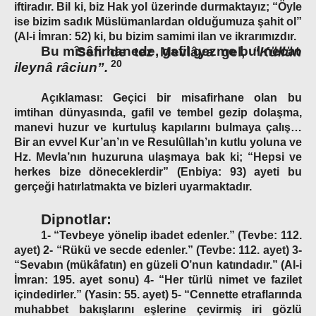
iftiradır. Bil ki, biz Hak yol üzerinde durmaktayız; “Öyle
ise bizim sadık Müslümanlardan olduğumuza şahit ol”
(Al-i İmran: 52) ki, bu bizim samimi ilan ve ikrarımızdır.
Bu mîsâfirhanede, gafil gezme bul necat
Sen de tez Mevlâya gel,
“Küllün
20
ileynâ râciun”.
Açıklaması:
Geçici bir misafirhane olan bu
imtihan dünyasında, gafil ve tembel gezip dolaşma,
manevi huzur ve kurtuluş kapılarını bulmaya çalış…
Bir an evvel Kur’an’ın ve Resulûllah’ın kutlu yoluna ve
Hz. Mevla’nın huzuruna ulaşmaya bak ki; “Hepsi ve
herkes bize döneceklerdir” (Enbiya: 93) ayeti bu
gerçeği hatırlatmakta ve bizleri uyarmaktadır.
Dipnotlar:
1- “Tevbeye yönelip ibadet edenler.”
(Tevbe: 112.
ayet)
2-
“Rükü ve secde edenler.”
(Tevbe: 112. ayet)
3-
“Sevabın
(mükâfatın)
en güzeli O’nun katındadır.”
(Al-i
İmran: 195. ayet sonu)
4- “Her türlü nimet ve fazilet
içindedirler.”
(Yasin: 55. ayet)
5-
“Cennette etraflarında
muhabbet bakışlarını eşlerine çevirmiş iri gözlü