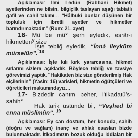
Açıklaması:
İlmi Ledün (Rabbani Hikmet)
ayetlerinden ne bilsin, bilgiçlik taslayan aşağı tabiatlı
gafil ve cahil takımı… “Hâlbuki bunlar düşünen bir
topluluk için ibretli ayetler ve hikmetler
barındırmaktadır.” (Rum: 21. ayet)
v
16-
Mû be mû
şerh eyledik, esrâr-ı
y
hikmetten
size
İşte tebliğ eyledik,
“İnnâ ileyküm
18
mürselûn”.
Açıklaması:
İşte kılı kırk yararcasına, hikmet
sırlarını sizlere açıkladık. Böylece tebliğ ve tavsiye
görevimizi yaptık. “Hakikaten biz size gönderilmiş Hak
elçilerinin” (Yasin: 16) varisleri, hikmetin öğütçüleri ve
öğreticileri makamındayız…
17-
Bizdedir canım beher, i’tikadatü’s-
z
sahih
Hak tarik üstünde bil,
“Veşhed bi
19
enna müslimûn”.
Açıklaması:
Ey can dostum, her konuda, sahih
(doğru ve sağlam) inanç ve ahlak esasları bizde
bulunmaktadır. İtikadımızın bozuk olduğu iddiaları bir