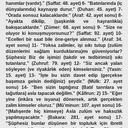
hanımlar
(vardır).
”
(Saffat: 48. ayet)
6- “Batınlarında
(iç
dünyalarında)
kaynayıp durur.”
(Duhan: 45. ayet)
7-
“Orada sonsuz kalacaklardır.”
(Araf: 42. ayet sonu)
8-
“Ayakta dikilip,
(şaşkınlık ve hayranlıkla)
bakışacaklardır.”
(Zümer: 68. ayet sonu)
9-
“Size ne
oluyor ki konuşmuyorsunuz?”
(Saffat: 92. ayet)
10-
“Ecelleri bir saat bile öne-geriye alınmaz.”
(Araf: 34.
ayet sonu)
11-
“Yoksa zalimler, işi sıkı tutup
(zulüm
düzenlerini sağlam kurduklarına)
mı güveniyorlar?
Şüphesiz Biz de işimizi
(takdir ve tedbirimizi)
sıkı
tutanlarız.”
(Zuhruf: 79. ayet)
12- “Siz ancak yalan
söyleyen
(ve riyakârlık eden)
kimselersiniz.”
(Yasin:
15. ayet)
13- “İşte bu sizin davet edip
(gerçekse
başımıza gelsin dediğiniz)
şeydir.”
(Mülk: 27. ayet
sonu)
14- “Ben sizin taptığınız
(Batıl tanrılara ve
tağutlara)
asla tapacak değilim.”
(Kâfirun: 2)
15- “Eğer
yine
(inkâra ve isyana)
dönersek, artık gerçekten
zalim kimseler oluruz.”
(Mü’minun: 107. ayet sonu)
16-
“
(Mahşerde hiç kimseye)
Asla zulüm ve haksızlık
yapılmayacaktır.”
(Bakara: 281. ayet sonu)
17-
“Şüphesiz bunlar düşünen bir topluluk için ibretli