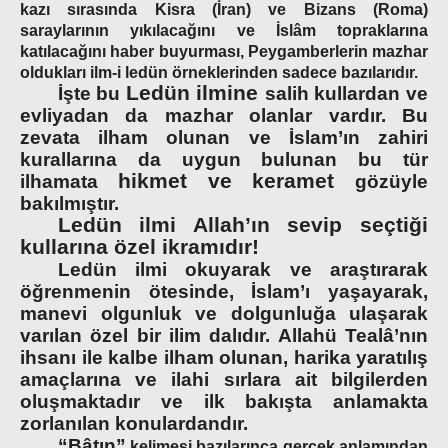
kazı sırasında Kisra (İran) ve Bizans (Roma)
saraylarının yıkılacağını ve İslâm topraklarına
katılacağını haber buyurması, Peygamberlerin mazhar
oldukları ilm-i ledün örneklerinden sadece bazılarıdır.
Ledün ilmine
İşte bu
salih kullardan ve
evliyadan da mazhar olanlar vardır. Bu
zevata ilham olunan ve İslam’ın zahiri
kurallarına da uygun bulunan bu tür
hikmet ve keramet
ilhamata
gözüyle
bakılmıştır.
Ledün ilmi Allah’ın sevip seçtiği
kullarına özel ikramıdır!
Ledün ilmi
okuyarak ve araştırarak
öğrenmenin ötesinde, İslam’ı yaşayarak,
manevi olgunluk ve dolgunluğa ulaşarak
varılan özel bir ilim dalıdır. Allahü Tealâ’nın
ihsanı ile kalbe ilham olunan, harika yaratılış
amaçlarına ve ilahi sırlara ait bilgilerden
oluşmaktadır ve ilk bakışta anlamakta
zorlanılan konulardandır.
“Bâtın”
kelimesi bazılarınca gerçek anlamından