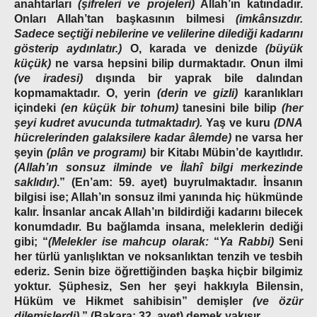
anahtarları
(şifreleri ve projeleri)
Allah’ın katındadır.
Onları Allah’tan başkasının bilmesi
(imkânsızdır.
Sadece
s
eçtiği nebilerine ve velilerine dilediği kadarını
gösterip aydınlatır.)
O, karada ve denizde
(büyük
küçük)
ne varsa hepsini bilip durmaktadır. Onun ilmi
(ve iradesi)
dışında bir yaprak bile dalından
kopmamaktadır. O, yerin
(derin ve gizli)
karanlıkları
içindeki
(en küçük bir tohum)
tanesini bile bilip
(her
şeyi kudret avucunda tutmaktadır).
Yaş ve kuru
(DNA
hücrelerinden galaksilere kadar âlemde)
ne varsa her
şeyin
(plân ve programı)
bir Kitabı Mübin’de kayıtlıdır.
(Allah’ın sonsuz ilminde ve İlahî bilgi merkezinde
saklıdır)
.”
(En’am: 59. ayet) buyrulmaktadır. İnsanın
bilgisi ise; Allah’ın sonsuz ilmi yanında hiç hükmünde
kalır. İnsanlar ancak Allah’ın bildirdiği kadarını bilecek
konumdadır. Bu bağlamda insana, meleklerin dediği
gibi; “
(Melekler ise mahcup olarak:
“
Ya Rabbi)
Seni
her türlü yanlışlıktan ve noksanlıktan tenzih ve tesbih
ederiz. Senin bize öğrettiğinden başka hiçbir bilgimiz
yoktur. Şüphesiz, Sen her şeyi hakkıyla Bilensin,
Hüküm ve Hikmet sahibisin” demişler
(ve özür
dilemişlerdi)
.”
(Bakara: 32. ayet) demek yakışır.