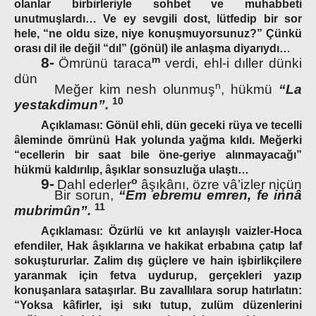
olanlar birbirleriyle sohbet ve muhabbeti
unutmuşlardı… Ve ey sevgili dost, lütfedip bir sor
hele, “ne oldu size, niye konuşmuyorsunuz?” Çünkü
orası dil ile değil “dıl” (gönül) ile anlaşma diyarıydı…
m
8-
Ömrünü taraca
verdi, ehl-i dıller dünki
dün
n
Meğer kim nesh olunmuş
, hükmü
“La
10
yestakdimun”.
Açıklaması:
Gönül ehli, dün geceki rüya ve tecelli
âleminde ömrünü Hak yolunda yağma kıldı. Meğerki
“ecellerin bir saat bile öne-geriye alınmayacağı”
hükmü kaldırılıp, âşıklar sonsuzluğa ulaştı…
o
9-
Dahl ederler
âşıkânı, özre vâ’izler niçün
Bir sorun,
“Em ebremu emren, fe innâ
11
mubrimûn”.
Açıklaması:
Özürlü ve kıt anlayışlı vaizler-Hoca
efendiler, Hak âşıklarına ve hakikat erbabına çatıp laf
sokuştururlar. Zalim dış güçlere ve hain işbirlikçilere
yaranmak için fetva uydurup, gerçekleri yazıp
konuşanlara sataşırlar. Bu zavallılara sorup hatırlatın:
“Yoksa kâfirler, işi sıkı tutup, zulüm düzenlerini