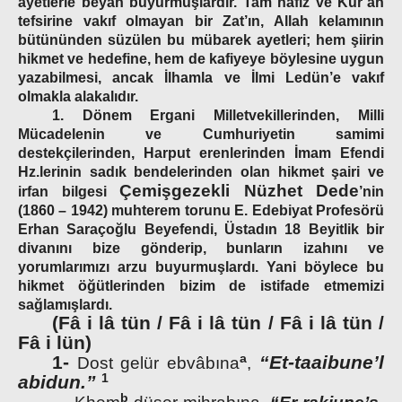
ayetlerle beyan buyurmuşlardır. Tam hafız ve Kur’an
tefsirine vakıf olmayan bir Zat’ın, Allah kelamının
bütününden süzülen bu mübarek ayetleri; hem şiirin
hikmet ve hedefine, hem de kafiyeye böylesine uygun
yazabilmesi, ancak İlhamla ve İlmi Ledün’e vakıf
olmakla alakalıdır.
1. Dönem Ergani Milletvekillerinden, Milli
Mücadelenin ve Cumhuriyetin samimi
destekçilerinden, Harput erenlerinden İmam Efendi
Hz.lerinin sadık bendelerinden olan hikmet şairi ve
Çemişgezekli Nüzhet Dede
irfan bilgesi
’nin
(1860 – 1942) muhterem torunu E. Edebiyat Profesörü
Erhan Saraçoğlu Beyefendi, Üstadın 18 Beyitlik bir
divanını bize gönderip, bunların izahını ve
yorumlarımızı arzu buyurmuşlardı. Yani böylece bu
hikmet öğütlerinden bizim de istifade etmemizi
sağlamışlardı.
(Fâ i lâ tün / Fâ i lâ tün / Fâ i lâ tün /
Fâ i lün)
a
1-
“Et-taaibune’l
Dost gelür ebvâbına
,
1
abidun.”
b