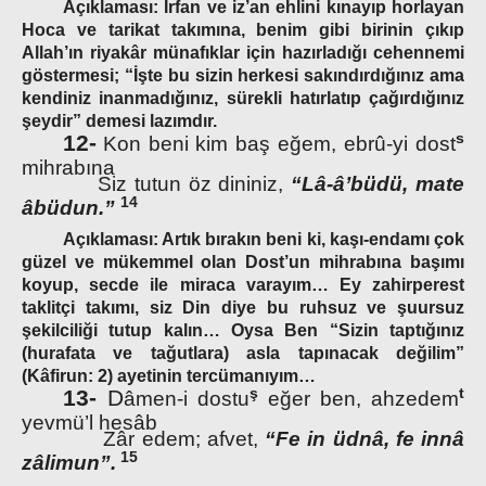
Açıklaması:
İrfan ve iz’an ehlini kınayıp horlayan
Hoca ve tarikat takımına, benim gibi birinin çıkıp
Allah’ın riyakâr münafıklar için hazırladığı cehennemi
göstermesi; “İşte bu sizin herkesi sakındırdığınız ama
kendiniz inanmadığınız, sürekli hatırlatıp çağırdığınız
şeydir” demesi lazımdır.
s
12-
Kon beni kim baş eğem, ebrû-yi dost
mihrabına
Siz tutun öz dininiz,
“Lâ-â’büdü, mate
14
âbüdun.”
Açıklaması:
Artık bırakın beni ki, kaşı-endamı çok
güzel ve mükemmel olan Dost’un mihrabına başımı
koyup, secde ile miraca varayım… Ey zahirperest
taklitçi takımı, siz Din diye bu ruhsuz ve şuursuz
şekilciliği tutup kalın… Oysa Ben “Sizin taptığınız
(hurafata ve tağutlara) asla tapınacak değilim”
(Kâfirun: 2) ayetinin tercümanıyım…
ş
t
13-
D
âmen-i dostu
eğer ben, ahzedem
yevmü’l hesâb
Zâr edem; afvet,
“Fe in üdnâ, fe innâ
15
zâlimun”.