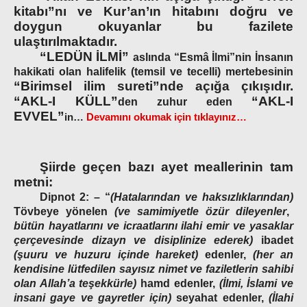
kitabı”nı ve Kur’an’ın hitabını doğru ve
doygun okuyanlar bu fazilete
ulaştırılmaktadır.
“LEDÜN İLMİ”
aslında “Esmâ İlmi”nin İnsanın
hakikati olan halifelik (temsil ve tecelli) mertebesinin
“Birimsel ilim sureti”nde açığa çıkışıdır.
“
AKL-I KÜLL”
“AKL-I
den zuhur eden
EVVEL”
in…
Devamını okumak için tıklayınız…
Şiirde geçen bazı ayet meallerinin tam
metni:
Dipnot 2: –
“
(
Hatalarından ve haksızlıklarından)
Tövbeye yönelen
(ve samimiyetle özür dileyenler
,
bütün hayatlarını ve icraatlarını ilahi emir ve yasaklar
çerçevesinde dizayn ve disiplinize ederek)
ibadet
(şuuru ve huzuru içinde hareket)
edenler,
(her an
kendisine lütfedilen sayısız nimet ve faziletlerin sahibi
olan Allah’a teşekkürle)
hamd edenler,
(İlmi, İslami ve
insani gaye ve gayretler için)
seyahat edenler,
(İlahi