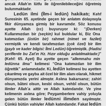
ancak Allah’ın lütfu ile öğrenilebileceğini öğretmiş
bulunmaktadır.
Ledün ilmi (İlm-i ledün) hakikatı;
Kehf
Suresinin 65. ayetinde geçen bir anlatım dolayısıyla
fikir dünyamıza girmiş bir kavramdır. Söz konusu
ayette Allah (cc) buyuruyor ki: “
(Derken)
Kullarımızdan bir
(seçkin)
kul buldular ki, Biz Ona
katımızdan
(üstün bir)
rahmet
(nimet ve fazilet)
vermiştik ve kendi tarafımızdan
(çok özel)
bir ilim
(gayb ve kader bilgisi: İlmi Ledün)
öğretmiştik.
(Hadisi
şeriflerde bu Zat’ın Hz. Hızır olduğu anlatılmaktadır.)
”
(Kehf: 65. Ayet) Bu ayette geçen
“allemnahu min
ledünna ilma”
kelimesi “Ona katımızdan bir ilim
ledün
öğrettik” anlamındadır. Ki,
kelimesi bu ayetten
çıkarılmış ve gayba ait özel bir ilim alanı olarak, hikmet
dünyamızda yerini almıştır. Aslına bakarsanız; zahiri
olsun, bâtıni olsun, kesbi olsun, vehbî olsun, bütün
ilimler Allah’a aittir ve Allah katındandır. Ve yine
kelimenin aslına göre; Peygamberlere vahiy yoluyla
ledünni ilimden
gelen bütün ilimler
sayılmıştır.
ledün
Çünkü bütün vahiyler Allah katındandır. Fakat