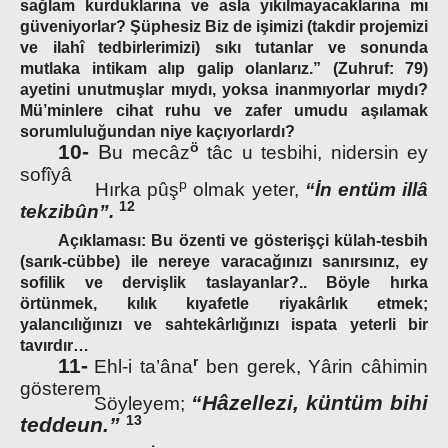
sağlam kurduklarına ve asla yıkılmayacaklarına mı
güveniyorlar? Şüphesiz Biz de işimizi (takdir projemizi
ve ilahî tedbirlerimizi) sıkı tutanlar ve sonunda
mutlaka intikam alıp galip olanlarız.” (Zuhruf: 79)
ayetini unutmuşlar mıydı, yoksa inanmıyorlar mıydı?
Mü’minlere cihat ruhu ve zafer umudu aşılamak
sorumluluğundan niye kaçıyorlardı?
ö
10-
B
u mecâz
tâc u tesbihi, nidersin ey
sofîyâ
p
Hırka pûş
olmak yeter,
“İn entüm illâ
12
tekzibûn”.
Açıklaması:
Bu özenti ve gösterişçi külah-tesbih
(sarık-cübbe) ile nereye varacağınızı sanırsınız, ey
sofilik ve dervişlik taslayanlar?.. Böyle hırka
örtünmek, kılık kıyafetle riyakârlık etmek;
yalancılığınızı ve sahtekârlığınızı ispata yeterli bir
tavırdır…
r
11-
Ehl-i ta’âna
ben gerek, Yârin câhimin
gösterem
“Hâzellezi, küntüm bihi
Söyleyem;
13
teddeun.”