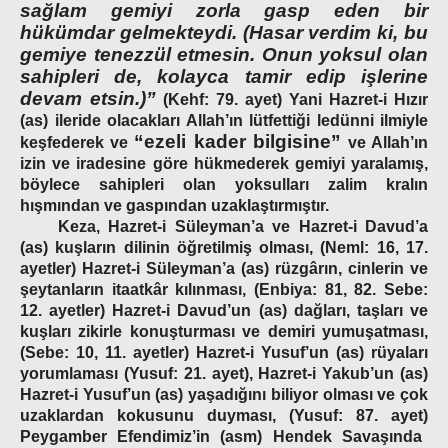
sağlam gemiyi zorla gasp eden bir
hükümdar gelmekteydi. (Hasar verdim ki, bu
gemiye tenezzül etmesin. Onun yoksul olan
sahipleri de, kolayca tamir edip işlerine
devam etsin.)”
(Kehf: 79. ayet) Yani Hazret-i Hızır
(as) ileride olacakları Allah’ın lütfettiği ledünni ilmiyle
“ezeli kader bilgisine”
keşfederek ve
ve Allah’ın
izin ve iradesine göre hükmederek gemiyi yaralamış,
böylece sahipleri olan yoksulları zalim kralın
hışmından ve gaspından uzaklaştırmıştır.
Keza, Hazret-i Süleyman’a ve Hazret-i Davud’a
(as) kuşların dilinin öğretilmiş olması,
(Neml: 16, 17.
ayetler)
Hazret-i Süleyman’a (as) rüzgârın, cinlerin ve
şeytanların itaatkâr kılınması,
(Enbiya: 81, 82. Sebe:
12. ayetler)
Hazret-i Davud’un (as) dağları, taşları ve
kuşları zikirle konuşturması ve demiri yumuşatması,
(Sebe: 10, 11. ayetler)
Hazret-i Yusuf’un (as) rüyaları
yorumlaması
(Yusuf: 21. ayet),
Hazret-i Yakub’un (as)
Hazret-i Yusuf’un (as) yaşadığını biliyor olması ve çok
uzaklardan kokusunu duyması,
(Yusuf: 87. ayet)
Peygamber Efendimiz’in (asm) Hendek Savaşında