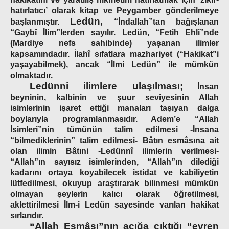
hatırlatıcı’
olarak kitap ve Peygamber gönderilmeye
Ledün,
başlanmıştır.
“İndallah”tan bağışlanan
“Gaybî İlim”lerden sayılır. Ledün, “Fetih Ehli”nde
(Mardiye nefs sahibinde) yaşanan ilimler
kapsamındadır. İlahî sıfatlara mazhariyet (“Hakikat”i
yaşayabilmek), ancak “İlmi Ledün” ile mümkün
olmaktadır.
Ledünni ilimlere ulaşılması;
İnsan
beyninin, kalbinin ve şuur seviyesinin Allah
isimlerinin işaret ettiği manaları taşıyan dalga
boylarıyla programlanmasıdır. Adem’e “Allah
İsimleri”nin tümünün talim edilmesi -İnsana
“bilmediklerinin” talim edilmesi- Bâtın esmâsına ait
olan ilimin Bâtıni -Ledünnî ilimlerin verilmesi-
“Allah”ın sayısız isimlerinden, “Allah”ın dilediği
kadarını ortaya koyabilecek istidat ve kabiliyetin
lütfedilmesi, okuyup araştırarak bilinmesi mümkün
olmayan şeylerin kalıcı olarak öğretilmesi,
aklettirilmesi İlm-i Ledün sayesinde varılan hakikat
sırlarıdır.
“Allah Esmâsı”nın açığa çıktığı “evren