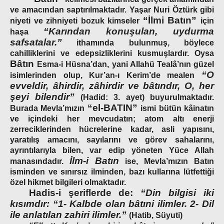
ve amacından saptırılmaktadır. Yaşar Nuri Öztürk gibi
“İlmi Batın”
niyeti ve zihniyeti bozuk kimseler
için
“Karından konuşulan, uydurma
haşa
safsatalar.”
ithamında bulunmuş, böylece
cahilliklerini ve edepsizliklerini kusmuşlardır. Oysa
Bâtın
Esma-i Hüsna’dan, yani Allahü Tealâ’nın güzel
“O
isimlerinden olup, Kur’an-ı Kerim’de mealen
evveldir, âhirdir, zâhirdir ve bâtındır, O, her
şeyi bilendir”
(Hadid: 3. ayet) buyurulmaktadır.
“el-BATIN”
Burada Mevla’mızın
ismi bütün kâinatın
ve içindeki her mevcudatın; atom altı enerji
zerreciklerinden hücrelerine kadar, asli yapısını,
yaratılış amacını, sayılarını ve görev sahalarını,
ayrıntılarıyla bilen, var edip yöneten Yüce Allah
İlm-i Batın
manasındadır.
ise, Mevla’mızın Batın
isminden ve sınırsız ilminden, bazı kullarına lütfettiği
özel hikmet bilgileri olmaktadır.
Hadis-i şeriflerde de:
“Din bilgisi iki
kısımdır: “1- Kalbde olan bâtıni ilimler. 2- Dil
ile anlatılan zahiri ilimler.”
(Hatib, Süyuti)