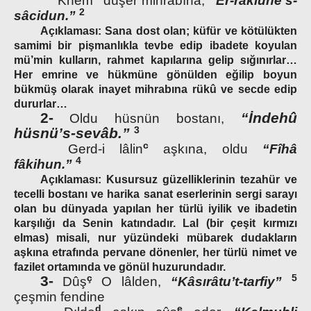
Khem
düşer mihrabına,
“Er-rakiune’s-
2
sâcidun.”
Açıklaması: Sana dost olan; küfür ve kötülükten
samimi bir pişmanlıkla tevbe edip ibadete koyulan
mü’min kulların, rahmet kapılarına gelip sığınırlar…
Her emrine ve hükmüne gönülden eğilip boyun
bükmüş olarak inayet mihrabına rükû ve secde edip
dururlar…
2-
“İndehû
Oldu hüsnün bostanı,
3
hüsnü’s-sevâb.”
c
Gerd-i lâlin
aşkına, oldu
“Fîhâ
4
fâkihun.”
Açıklaması: Kusursuz güzelliklerinin tezahür ve
tecelli bostanı ve harika sanat eserlerinin sergi sarayı
olan bu dünyada yapılan her türlü iyilik ve ibadetin
karşılığı da Senin katındadır. Lal (bir çeşit kırmızı
elmas) misali, nur yüzündeki mübarek dudakların
aşkına etrafında pervane dönenler, her türlü nimet ve
fazilet ortamında ve gönül huzurundadır.
ç
5
3-
Dûş
O lâlden,
“Kâsırâtu’t-tarfiy”
çeşmin fendine
d
e