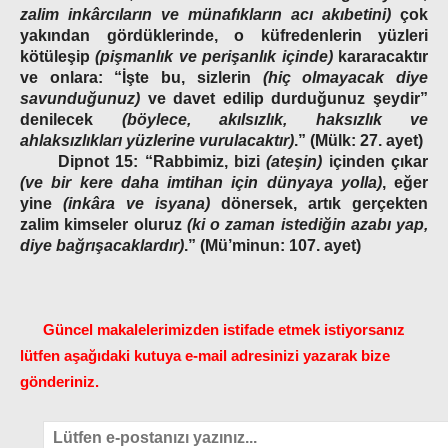
zalim inkârcıların ve münafıkların acı akıbetini)
çok
yakından gördüklerinde, o küfredenlerin yüzleri
kötüleşip
(pişmanlık ve perişanlık içinde)
kararacaktır
ve onlara: “İşte bu, sizlerin
(hiç olmayacak diye
savunduğunuz)
ve davet edilip durduğunuz şeydir”
denilecek
(böylece, akılsızlık, haksızlık ve
ahlaksızlıkları yüzlerine vurulacaktır)
.”
(Mülk: 27. ayet)
Dipnot 15:
“Rabbimiz, bizi
(ateşin)
içinden çıkar
(ve bir kere daha imtihan için dünyaya yolla)
, eğer
yine
(inkâra ve isyana)
dönersek, artık gerçekten
zalim kimseler oluruz
(ki o zaman istediğin azabı yap,
diye bağrışacaklardır)
.”
(Mü’minun: 107. ayet)
Güncel makalelerimizden istifade etmek istiyorsanız
lütfen aşağıdaki kutuya e-mail adresinizi yazarak bize
gönderiniz.