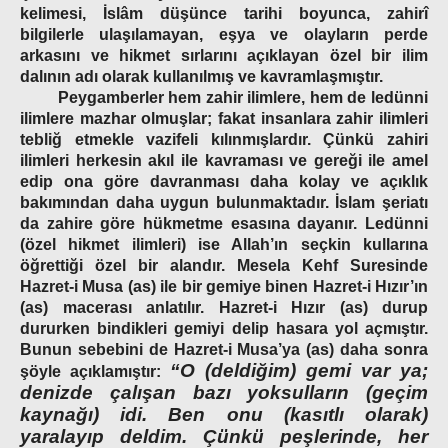
kelimesi, İslâm düşünce tarihi boyunca, zahirî
bilgilerle ulaşılamayan, eşya ve olayların perde
arkasını ve hikmet sırlarını açıklayan özel bir ilim
dalının adı olarak kullanılmış ve kavramlaşmıştır.
Peygamberler hem zahir ilimlere, hem de ledünni
ilimlere mazhar olmuşlar; fakat insanlara zahir ilimleri
tebliğ etmekle vazifeli kılınmışlardır. Çünkü zahiri
ilimleri herkesin akıl ile kavraması ve gereği ile amel
edip ona göre davranması daha kolay ve açıklık
bakımından daha uygun bulunmaktadır. İslam şeriatı
da zahire göre hükmetme esasına dayanır. Ledünni
(özel hikmet ilimleri) ise Allah’ın seçkin kullarına
öğrettiği özel bir alandır. Mesela Kehf Suresinde
Hazret-i Musa (as) ile bir gemiye binen Hazret-i Hızır’ın
(as) macerası anlatılır. Hazret-i Hızır (as) durup
dururken bindikleri gemiyi delip hasara yol açmıştır.
Bunun sebebini de Hazret-i Musa’ya (as) daha sonra
“O (deldiğim) gemi var ya;
şöyle açıklamıştır:
denizde çalışan bazı yoksulların (geçim
kaynağı) idi. Ben onu (kasıtlı olarak)
yaralayıp deldim. Çünkü peşlerinde, her