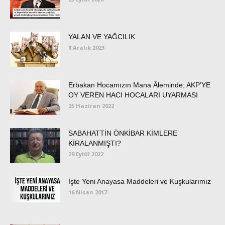
YALAN VE YAĞCILIK
8 Aralık 2023
Erbakan Hocamızın Mana Âleminde; AKP’YE
OY VEREN HACI HOCALARI UYARMASI
25 Haziran 2022
SABAHATTİN ÖNKİBAR KİMLERE
KİRALANMIŞTI?
29 Eylül 2022
İşte Yeni Anayasa Maddeleri ve Kuşkularımız
16 Nisan 2017