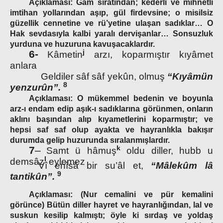
Açıklaması: Gam sıratından; kederli ve mihnetli
imtihan yollarından aşıp, gül firdevsine; o misilsiz
güzellik cennetine ve rü’yetine ulaşan sadıklar… O
Hak sevdasıyla kalbi yaralı dervişanlar… Sonsuzluk
yurduna ve huzuruna kavuşacaklardır.
j
6-
Kâmetin
arzı, koparmıştır kıyâmet
anlara
Geldiler sâf sâf yekûn, olmuş
“Kıyâmün
8
yenzurûn”.
Açıklaması: O mükemmel bedenin ve boyunla
arz-ı endam edip aşık-ı sadıklarına görünmen, onların
aklını başından alıp kıyametlerini koparmıştır; ve
hepsi saf saf olup ayakta ve hayranlıkla bakışır
durumda gelip huzurunda sıralanmışlardır.
k
7
–
Samt ü hâmuş
oldu diller, hubb u
l
demsâz
eylemez
Vî enîsâ bir su’âl et,
“Mâlekûm lâ
9
tantikûn”.
Açıklaması:
(Nur cemalini ve pür kemalini
görünce) Bütün diller hayret ve hayranlığından, lal ve
suskun kesilip kalmıştı; öyle ki sırdaş ve yoldaş