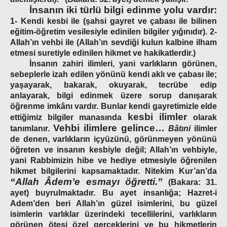
İnsanın iki türlü bilgi edinme yolu vardır:
1- Kendi kesbi ile (şahsi gayret ve çabası ile bilinen
eğitim-öğretim vesilesiyle edinilen bilgiler yığınıdır). 2-
Allah’ın vehbi ile (Allah’ın sevdiği kulun kalbine ilham
etmesi suretiyle edinilen hikmet ve hakikatlerdir.)
İnsanın zahiri ilimleri, yani varlıkların görünen,
sebeplerle izah edilen yönünü kendi aklı ve çabası ile;
yaşayarak, bakarak, okuyarak, tecrübe edip
anlayarak, bilgi edinmek üzere sorup danışarak
öğrenme imkânı vardır. Bunlar kendi gayretimizle elde
kesbi ilimler
ettiğimiz bilgiler manasında
olarak
Vehbi ilimlere gelince…
tanımlanır.
Bâtıni
ilimler
de denen, varlıkların içyüzünü, görünmeyen yönünü
öğreten ve insanın kesbiyle değil; Allah’ın vehbiyle,
yani Rabbimizin hibe ve hediye etmesiyle öğrenilen
hikmet bilgilerini kapsamaktadır. Nitekim Kur’an’da
“Allah Âdem’e esmayı öğretti.”
(Bakara: 31.
ayet) buyrulmaktadır. Bu ayet insanlığa; Hazret-i
Adem’den beri Allah’ın güzel isimlerini, bu güzel
isimlerin varlıklar üzerindeki tecellilerini, varlıkların
görünen ötesi özel gerçeklerini ve bu hikmetlerin