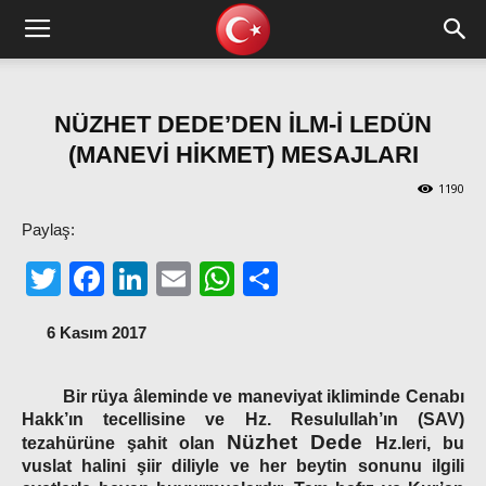
NÜZHET DEDE’DEN İLM-İ LEDÜN
(MANEVİ HİKMET) MESAJLARI
1190
Paylaş:
Twitter
Facebook
LinkedIn
Email
WhatsApp
Share
6 Kasım 2017
Bir rüya âleminde ve maneviyat ikliminde Cenabı
Hakk’ın tecellisine ve Hz. Resulullah’ın (SAV)
Nüzhet Dede
tezahürüne şahit olan
Hz.leri, bu
vuslat halini şiir diliyle ve her beytin sonunu ilgili