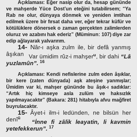
Açıklaması:
Eğer nasip olur da, hesap gününde
ve mahşerde Yüce Dost’un eteğini tutabilirsem; “Ya
Rab ne olur, dünyaya dönmek ve yeniden imtihan
edilmek üzere bir fırsat daha ver, eğer tekrar küfür ve
kötülüklere dönersek o zaman gerçekten zalimlerden
oluruz ve azabını hak ederiz” (Müminun: 107) diye zar
edip ağlayarak yalvarırım.
14-
N
âr-ı aşka zulm ile, bir defâ yanmış
âşıkan
u
Var ümidim rûz-i mahşer
, bir dahi
“Lâ
16
yuzlamûn”.
Açıklaması:
Kendi nefislerine zulm eden âşıklar,
bir kere (zaten dünyada) aşk ateşine yanmışlar;
Ümidim var ki, mahşer gününde bu âşık-ı sadıklar:
“Artık hiç kimseye asla zulüm ve haksızlık
yapılmayacaktır” (Bakara: 281) hitabıyla afvu mağfiret
buyrulacaktır.
15-
Âyet-i ilm-i ledünden, ne bilsün her
ü
denî
“
İ
nne fi zâlik leayatin, li kavmin
17
yetefekkerun”.