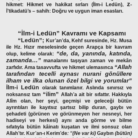
z
hikmet:
Hikmet ve hakikat sırları (İlm-i Ledün),
-
İ’tikadatü’s – sahih:
Doğru ve uygun iman esasları.
“İlm-i Ledün” Kavramı ve Kapsamı
“Ledün”;
Kur’an’da, Kehf suresinde, Hz. Musa
ile Hz. Hızır meselesinde geçen Arapça bir kavram
“de, da, yanında, katında,
olup, kelime olarak:
zamanda…”
manalarını taşıyan zaman ve mekân
“Allah
zarfıdır. Ama tasavvufta ve hikmet ulemasınca
tarafından tecelli aynası nurani gönüllere
ilham ve ilka olunan özel bilgi ve yorumlar”
İlm-i Ledün
olarak tanımlanır. Aslında sınırsız ve
“ilim”
noksansız tam
Allah’a ait bir sıfattır. Hakkıyla
Alîm olan,
her şeyi, geçmişi ve geleceği bütün
ayrıntıları ile kayıtsız şartsız bilip duran, gaybı ve
şehadeti (görünen ve görünmeyen her nesneyi, her
hadiseyi ve herkesi) aynı anda görme ve bilme
sıfatıyla bütün kâinatı kuşatan ve ilmi sonsuz olan
Allah’tır. Kur’an-ı Kerim’de
:
“(Ne var ki)
Gaybın
(bütün)