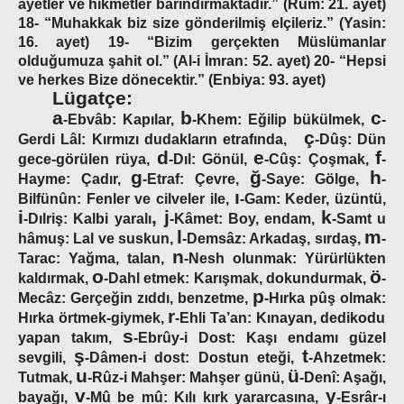
ayetler ve hikmetler barındırmaktadır.”
(Rum: 21. ayet)
18- “Muhakkak biz size gönderilmiş elçileriz.”
(Yasin:
16. ayet)
19-
“Bizim gerçekten Müslümanlar
olduğumuza şahit ol.”
(Al-i İmran: 52. ayet)
20-
“Hepsi
ve herkes Bize dönecektir.”
(Enbiya: 93. ayet)
Lügatçe:
a
b
c
-Ebvâb:
Kapılar,
-Khem:
Eğilip bükülmek,
-
ç
Gerdi Lâl:
Kırmızı dudakların etrafında,
-Dûş:
Dün
d
e
f
gece-görülen rüya,
-Dıl:
Gönül,
-Cûş:
Çoşmak,
-
g
ğ
h
Hayme
: Çadır,
-Etraf:
Çevre,
-Saye:
Gölge,
-
ı
Bilfünûn:
Fenler ve cilveler ile,
-Gam:
Keder, üzüntü,
i
,
j
k
-Dılriş:
Kalbi yaralı
-Kâmet:
Boy, endam,
-Samt
u
l
m
hâmuş:
Lal ve suskun,
-Demsâz:
Arkadaş, sırdaş,
-
n
Tarac:
Yağma, talan,
-Nesh olunmak:
Yürürlükten
o
ö
kaldırmak,
-Dahl etmek:
Karışmak, dokundurmak,
-
p
Mecâz:
Gerçeğin zıddı, benzetme,
-Hırka pûş olmak:
r
Hırka örtmek-giymek,
-Ehli Ta’an:
Kınayan, dedikodu
s
yapan takım,
-Ebrûy-i Dost:
Kaşı endamı güzel
ş
t
sevgili,
-Dâmen-i dost:
Dostun eteği,
-Ahzetmek:
u
ü
Tutmak,
-Rûz-i Mahşer:
Mahşer günü,
-Denî:
Aşağı,
v
y
bayağı,
-Mû be mû:
Kılı kırk yararcasına,
-Esrâr-ı