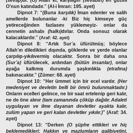
(sevap)
tır.
(O)
Allah ki; karşılığın
(sevabın)
en güzeli
O’nun katındadır.”
(Al-i İmran: 195. ayet)
Dipnot
7:
“
(Buna karşılık)
İman edenler ve salih
amellerde bulunanlar -ki Biz hiç kimseye güç
yetireceğinden fazlasını yüklemeyiz- onlar da
cennetin ashabı
(halkı)
dırlar. Onda sonsuz olarak
kalacaklardır.”
(Araf: 42. ayet)
Dipnot
8: “Artık Sur’a üfürülmüş; böylece
Allah’ın diledikleri dışında, göklerde ve yerde olanlar
çarpılıp-yıkılıvermiş olacaktır. Sonra bir daha ona
(Sur’a)
üfürülecek, ardından
(bütün insanlar)
, onlar
ayağa kalkmış durumda şaşkınlıkla
(etrafına)
bakınacaktır
.”
(Zümer: 68. ayet)
Dipnot 10:
“Her ümmet için bir ecel vardır.
(Her
medeniyet ve devletin belli bir ömrü bulunmaktadır.)
Onların ecelleri gelince, ne bir saat ertelen
ip geri kalır,
ne de öne alın
ır
(tam zamanında çök
üp dağılır. Adaleti
uygulayan ve ilme dayanan devletler ayakta kalır,
zulüm yapan ve geri kalan devletler yıkılır.)
”
(Araf: 34.
ayet)
Dipnot 13:
“Derken
(O şüphe ettikleri ve hiç
beklemedikleri; Hakkın ve mazlumların galibiyetini,