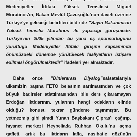
Medeniyetler İttifakı Yüksek Temsilcisi Miguel
Moratinos’ın, Bakan Mevlüt Çavuşoğlu’nun daveti üzerine
Türkiye’ye geleceği belirtilen bildiride
“Sayın Bakanımızın
Yüksek Temsilci Moratinos ile yapacağı görüşmede,
Türkiye’nin 2005 yılından bu yana eş sponsorluğunu
yürüttüğü Medeniyetler İttifakı girişimi kapsamında
önümüzdeki dönemde yürütülecek faaliyetlerin istişare
edilmesi öngörülmektedir”
ifadeleri yer almaktadır.
Daha önce
“Dinlerarası Diyalog”
safsatalarıyla
ülkemizin başına FETÖ belasının sarılmasından ve çok
büyük badireler atlatılmasından bile ders çıkaramayan
Erdoğan iktidarının, yularının hangi odakların elinde
olduğu? konusu tekrar gündeme taşınmıştır. Bu
yetmezmiş gibi şimdi Yunan Başbakanı Çipras’ı çağırıp,
hıyanet merkezi Heybeliada Ruhban Okulu’nu açma
gafleti, artık bu iktidarın lafla, nasihatle gözünün