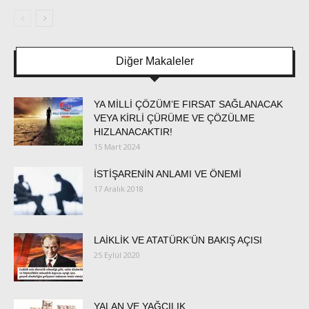
Diğer Makaleler
YA MİLLİ ÇÖZÜM’E FIRSAT SAĞLANACAK
VEYA KİRLİ ÇÜRÜME VE ÇÖZÜLME
HIZLANACAKTIR!
15 Mart 2024
İSTİŞARENİN ANLAMI VE ÖNEMİ
17 Aralık 2018
LAİKLİK VE ATATÜRK’ÜN BAKIŞ AÇISI
25 Eylül 2020
YALAN VE YAĞCILIK