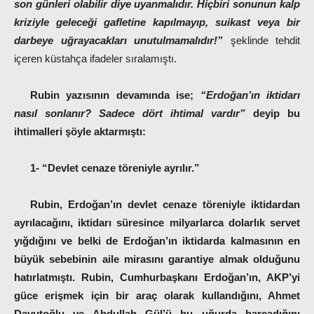
son günleri olabilir diye uyanmalıdır. Hiçbiri sonunun kalp
kriziyle geleceği gafletine kapılmayıp, suikast veya bir
darbeye uğrayacakları unutulmamalıdır!”
şeklinde tehdit
içeren küstahça ifadeler sıralamıştı.
Rubin yazısının devamında ise;
“Erdoğan’ın iktidarı
nasıl sonlanır? Sadece dört ihtimal vardır”
deyip bu
ihtimalleri şöyle aktarmıştı:
1- “Devlet cenaze töreniyle ayrılır.”
Rubin, Erdoğan’ın devlet cenaze töreniyle iktidardan
ayrılacağını, iktidarı süresince milyarlarca dolarlık servet
yığdığını ve belki de Erdoğan’ın iktidarda kalmasının en
büyük sebebinin aile mirasını garantiye almak olduğunu
hatırlatmıştı.
Rubin,
Cumhurbaşkanı Erdoğan’ın, AKP’yi
güce erişmek için bir araç olarak kullandığını, Ahmet
Davutoğlu ve Abdullah Gül’ü bu uğurda harcadığını