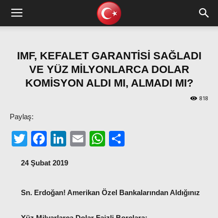
IMF, KEFALET GARANTİSİ SAĞLADI
VE YÜZ MİLYONLARCA DOLAR
KOMİSYON ALDI MI, ALMADI MI?
818
Paylaş:
Twitter
Facebook
LinkedIn
Email
WhatsApp
Share
24 Şubat 2019
Sn. Erdoğan! Amerikan Özel Bankalarından Aldığınız
Yüz Milyarlarca Dolar Faizli Borçlara;