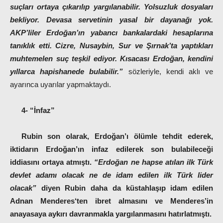
suçları ortaya çıkarılıp yargılanabilir. Yolsuzluk dosyaları
bekliyor. Devasa servetinin yasal bir dayanağı yok.
AKP’liler Erdoğan’ın yabancı bankalardaki hesaplarına
tanıklık etti. Cizre, Nusaybin, Sur ve Şırnak’ta yaptıkları
muhtemelen suç teşkil ediyor. Kısacası Erdoğan, kendini
yıllarca hapishanede bulabilir.”
sözleriyle, kendi aklı ve
ayarınca uyarılar yapmaktaydı.
4- “
İnfaz
”
Rubin son olarak, Erdoğan’ı ölümle tehdit ederek,
iktidarın Erdoğan’ın infaz edilerek son bulabileceği
iddiasını ortaya atmıştı.
“Erdoğan ne hapse atılan ilk Türk
devlet adamı olacak ne de idam edilen ilk Türk lider
olacak”
diyen Rubin daha da küstahlaşıp idam edilen
Adnan Menderes‘ten ibret almasını ve Menderes’in
anayasaya aykırı davranmakla yargılanmasını hatırlatmıştı.