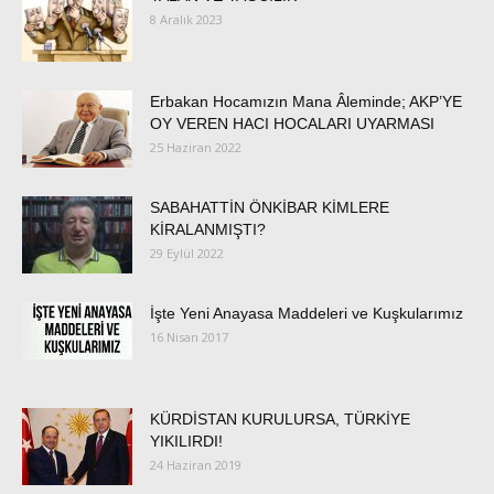
8 Aralık 2023
Erbakan Hocamızın Mana Âleminde; AKP’YE
OY VEREN HACI HOCALARI UYARMASI
25 Haziran 2022
SABAHATTİN ÖNKİBAR KİMLERE
KİRALANMIŞTI?
29 Eylül 2022
İşte Yeni Anayasa Maddeleri ve Kuşkularımız
16 Nisan 2017
KÜRDİSTAN KURULURSA, TÜRKİYE
YIKILIRDI!
24 Haziran 2019