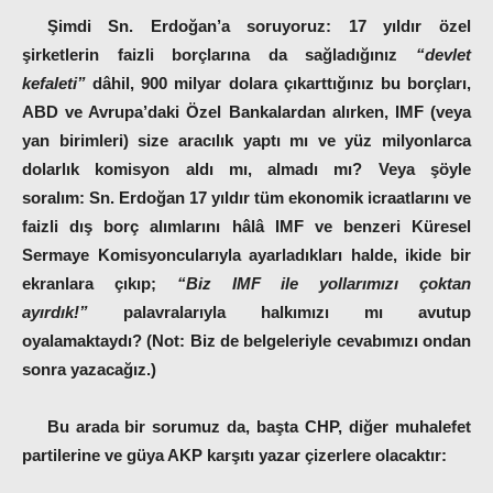
Şimdi Sn. Erdoğan’a soruyoruz:
17 yıldır özel
şirketlerin faizli borçlarına da sağladığınız
“devlet
kefaleti”
dâhil, 900 milyar dolara çıkarttığınız bu borçları,
ABD ve Avrupa’daki Özel Bankalardan alırken, IMF (veya
yan birimleri) size aracılık yaptı mı ve yüz milyonlarca
dolarlık komisyon aldı mı, almadı mı?
Veya şöyle
soralım:
Sn. Erdoğan 17 yıldır tüm ekonomik icraatlarını ve
faizli dış borç alımlarını hâlâ IMF ve benzeri Küresel
Sermaye Komisyoncularıyla ayarladıkları halde, ikide bir
ekranlara çıkıp;
“Biz IMF ile yollarımızı çoktan
ayırdık!”
palavralarıyla halkımızı mı avutup
oyalamaktaydı? (Not: Biz de belgeleriyle cevabımızı ondan
sonra yazacağız.)
Bu arada bir sorumuz da, başta CHP, diğer muhalefet
partilerine ve güya AKP karşıtı yazar çizerlere olacaktır: