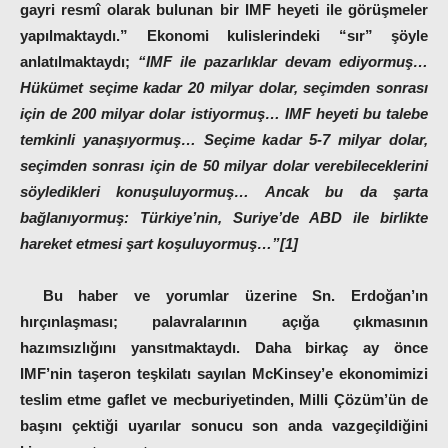
gayri resmî olarak bulunan bir IMF heyeti ile görüşmeler
yapılmaktaydı.”
Ekonomi kulislerindeki “sır” şöyle
anlatılmaktaydı;
“IMF ile pazarlıklar devam ediyormuş…
Hükümet seçime kadar 20 milyar dolar, seçimden sonrası
için de 200 milyar dolar istiyormuş… IMF heyeti bu talebe
temkinli yanaşıyormuş… Seçime kadar 5-7 milyar dolar,
seçimden sonrası için de 50 milyar dolar verebileceklerini
söyledikleri konuşuluyormuş… Ancak bu da şarta
bağlanıyormuş: Türkiye’nin, Suriye’de ABD ile birlikte
hareket etmesi şart koşuluyormuş…”[1]
Bu haber ve yorumlar üzerine Sn. Erdoğan’ın
hırçınlaşması; palavralarının açığa çıkmasının
hazımsızlığını yansıtmaktaydı. Daha birkaç ay önce
IMF’nin taşeron teşkilatı sayılan McKinsey’e ekonomimizi
teslim etme gaflet ve mecburiyetinden, Milli Çözüm’ün de
başını çektiği uyarılar sonucu son anda vazgeçildiğini