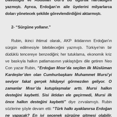
yazmıştı. Ayrıca, Erdoğan’ın aile üyelerini milyarlarca
doları yönetecek şekilde görevlendirdiğini aktarmıştı.
2- “Sürgüne yollanır.”
Rubin, ikinci ihtimal olarak, AKP iktidarının Erdoğan’ın
sürgün edilmesiyle bitebileceğini yazmıştı. Türkiye’nin bir
düdüklü tencereye benzediğini; her tutuklama, ekonomik kriz
ve baskıyla halkın patlamasının yaklaştığını dile getiren Neo
Con yazar Rubin,
“Erdoğan Mısır’da seçilen ilk Müslüman
Kardeşler’den olan Cumhurbaşkanı Muhammet Mursi’yi
seviyor fakat gerçek hikâyeyi görmezden geliyor. O
zamanlar Mısır’da kutuplaşmalar arttı. Mursi halkın
desteğini kaybetti. Sisi iktidarı ele geçirmedi, Mursi ilk
önce halkın desteğini kaybetti”
diye zırvalamıştı. Rubin
sözlerine şöyle devam etti:
“Türk halkı ayaklanırsa Erdoğan
ne yapacak? En iyi seçenek sürgüne gitmesi olabilir.