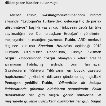
dikkat çeken ifadeler kullanmıştı.
Michael Rubin,
washingtonexaminer.com
internet
sitesinde,
“Erdoğan’ın Türkiye’deki geleceği hiç de parlak
görünmüyor”
başlıklı yazısında, Türkiye’nin özgür bir ülke
sayılmadığını ve Cumhurbaşkanı Erdoğan’ın yönetiminin
meşruiyetinin kalmadığını yazmıştı.
Rubin
, ABD merkezli
düşünce kuruluşu
Freedom House
‘un açıkladığı 2018
Dünyada Özgürlükler Raporu’nda, Türkiye
“kısmen
özgür”
kategorisinden
“özgür olmayan ülkeler”
arasına
alınmasını hatırlatmış, ardından Sınır Tanımayan
Gazeteciler’in Türkiye’yi
“dünyanın en büyük gazeteci
hapishanesi”
şeklindeki iddialarını gündeme taşımıştı.
Eski
Pentagon yetkilisi Rubin,
“Diktatörler ilk bakışta
iktidarlarında güvende olduklarını sanmaktadır. Fakat
demokratlar her gün meşru görev sürelerine ve
meşruiyete güvenle uyanırken; diktatörler her gün, bugün