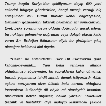
Trump bugün Suriye’den çekiliyorum deyip 600 yeni
askerini bölgeye gönderirken, hangi mesajı verdiği hiç
anlaşılmadı mı? Bütün bunlar; kendi coğrafyasına,
Batılıların gözlüklerini takarak bakmanın acı sonuçlarıydı.
Evet, beka sorunumuzun olduğu doğruydu, ancak işlerin
bu noktaya gelmesine doğrudan veya dolaylı olarak katkı
veren Sn. Erdoğan iktidarının eliyle bu girdaptan çıkış
olacağını beklemek akıl dışıdır!
“Beka” ne anlamdadır? Türk Dil Kurumu’na göre
kalıcılık-devamlık… Yani beka tehlikesi altında
olduğumuzu söyleyenler, bu topraklarda kalıcı olmamız,
burada yaşamamız tehdit altında demek istiyorlardı. Allah
aşkına soruyorum size; ülkede beka sorunu olduğuna
inananların kullandığı dil böyle mi olmalıydı? İnsanları
birbirinden nefret duyacak, halkın yarısını “zillet-illet
(rezillik ve hastalık)” diye dışlayıp kışkırtacak şekilde