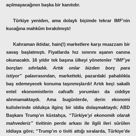
açılmayacağının başka bir kanıtıdır.
Türkiye yeniden, ama dolaylı biçimde tekrar IMF’nin
kucağına mahkûm bırakılmıştı!
Kahraman iktidar, hain(!) marketlere karşı muazzam bir
savaş başlatmıştı. Fiyatlarda hız sınırını aşanın canına
okunacaktı. 16 yıldır tek başına ülkeyi yönetenler
“IMF’ye
borçları sıfırladık. Artık onlar bizden borç para
istiyor”
palavrasından, marketteki, pazardaki pahalılıkla
baş edemeyecek konuma taşınmışlardı! Artık keçi sakallı
entel ekonomistlerin cafcaflı yorumları da ciddiye
alınmamaktaydı. Ama bugünlerde, derin ekonomi
kulislerinde oldukça ilginç bir iddia dolaşmaktaydı; ABD
Başkanı Trump’ın küstahça,
“Türkiye’yi ekonomik olarak
mahvederiz”
tivitinin perde arkası ile ilgili ileri sürülen
iddiaya göre; “Trump’ın o tiviti attığı sıralarda, Türkiye’de