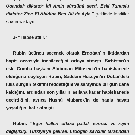
Ugandalı diktatör İdi Amin sürgünü seçti. Eski Tunuslu
diktatör Zine El Abidine Ben Ali de öyle.”
şeklinde tehditler
savurmaktaydı.
3- “Hapse atılır.”
Rubin üçüncü seçenek olarak Erdoğan’ın iktidardan
hapis cezasıyla inebileceğini ortaya atmıştı. Sırbistan’ın
eski Cumhurbaşkanı Slobodan Milosevic’in hapishanede
öldüğünü söyleyen Rubin, Saddam Hüseyin’in Dubai’deki
lüks sürgün teklifini reddettiğini ve sarayında bir gün daha
kaldığını, ardından son yıllarını asılana kadar hapishanede
geçirdiğini, ayrıca Hüsnü Mübarek’in de hapis hayatı
yaşadığını hatırlatmıştı.
Rubin:
“Eğer halkın öfkesi patlak verirse ve rejim
değişikliği Türkiye’ye gelirse, Erdoğan savcılar tarafından