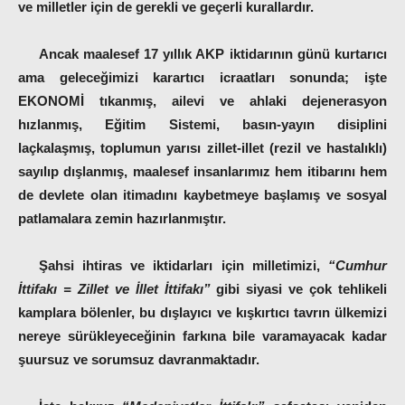
ve milletler için de gerekli ve geçerli kurallardır.
Ancak maalesef 17 yıllık AKP iktidarının günü kurtarıcı
ama geleceğimizi karartıcı icraatları sonunda; işte
EKONOMİ tıkanmış, ailevi ve ahlaki dejenerasyon
hızlanmış, Eğitim Sistemi, basın-yayın disiplini
laçkalaşmış, toplumun yarısı zillet-illet (rezil ve hastalıklı)
sayılıp dışlanmış, maalesef insanlarımız hem itibarını hem
de devlete olan itimadını kaybetmeye başlamış ve sosyal
patlamalara zemin hazırlanmıştır.
Şahsi ihtiras ve iktidarları için milletimizi,
“Cumhur
İttifakı = Zillet ve İllet İttifakı”
gibi siyasi ve çok tehlikeli
kamplara bölenler, bu dışlayıcı ve kışkırtıcı tavrın ülkemizi
nereye sürükleyeceğinin farkına bile varamayacak kadar
şuursuz ve sorumsuz davranmaktadır.