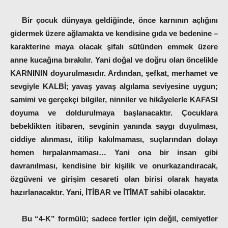
Bir çocuk dünyaya geldiğinde, önce karnının açlığını
gidermek üzere ağlamakta ve kendisine gıda ve bedenine –
karakterine maya olacak şifalı sütünden emmek üzere
anne kucağına bırakılır. Yani doğal ve doğru olan öncelikle
KARNININ doyurulmasıdır. Ardından, şefkat, merhamet ve
sevgiyle KALBİ; yavaş yavaş algılama seviyesine uygun;
samimi ve gerçekçi bilgiler, ninniler ve hikâyelerle KAFASI
doyuma ve doldurulmaya başlanacaktır. Çocuklara
bebeklikten itibaren, sevginin yanında saygı duyulması,
ciddiye alınması, itilip kakılmaması, suçlarından dolayı
hemen hırpalanmaması… Yani ona bir insan gibi
davranılması, kendisine bir kişilik ve onur
kazandıracak,
özgüveni ve girişim cesareti olan birisi olarak hayata
hazırlanacaktır. Yani, İTİBAR ve İTİMAT sahibi olacaktır.
Bu “4-K” formülü; sadece fertler için değil, cemiyetler