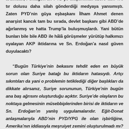
tır dolusu daha silah gönderdiği medyaya yansımıştı.
Zaten PYD’nin güya eşbaşkanı İlham Ahmet denen
anarşist kancık tam bu sırada, devlet başkanı gibi ABD’de
ağırlanmış ve hatta Trump’la buluşmuşlardı. Yani bütün
bunları bile bile ABD ile hâlâ görüşmeler yürütüp halkımızı
oyalayan AKP iktidarına ve Sn. Erdoğan’a nasıl güven
duyulacaktı?
“Bugün Türkiye’nin bekasını tehdit eden en büyük
sorun olan Suriye batağı bu iktidarın hatasıydı. Artçı
sıkıntıları da yani o problemin tetiklediği diğer başlıkları da
dikkate alırsanız, Suriye sorununun, Türkiye’nin bugün
ana baş ağrısını oluşturduğu açıktır. Suriye’de olayların bu
noktaya gelmesinin müsebbiplerinden birisi de iktidarın ve
Sn. Erdoğan’ın yanlış uygulamalarıdır. Eğit-Donat
anlaşmalarıyla ABD’nin PYD/YPG ile olan işbirliğine,
Amerika’nın iddiasıyla meşruiyet zemini oluşturulmadı mı?