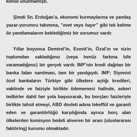
kimse unutmamıştı.
Şimdi Sn. Erdoğan’a, ekonomi kurmaylarına ve yandaş
yazar-yorumcu takımına,
“evet veya hayır”
gibi tek kelime
ile yanıtlamalarını beklediğimiz bir sorumuz vardı:
Yıllar boyunca Demirel’in, Ecevit’in, Özal’ın ve sizin
toplumdan sakladığınız (veya henüz farkına bile
varamadığınız) bir gerçek vardı: IMF’nin kredi dağıtan bir
banka falan sanılması, tam bir yanılgıydı. IMF; Siyonist
özel bankaların Türkiye gibi ülkelere açtığı kredileri,
vaktinde ve faiziyle birlikte ödememesi halinde, askeri
tedbirler dahil her yola başvurarak, bu borçları faizleriyle
birlikte tahsil etmeyi, ABD devleti adına tekeffül ve garanti
eden ve garantörlüğü karşılığında ayrıca borç alan
ülkelerden komisyon bedeli alıveren bir aracı (uluslararası
faktöring) kurumu olmaktadır.