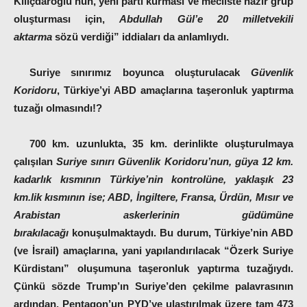
Kılıçdaroğlu’nun, yeni parti kurması ve mecliste hazır grup
oluşturması için,
Abdullah Gül’e 20 milletvekili
aktarma
sözü verdiği” iddiaları da anlamlıydı.
Suriye sınırımız boyunca oluşturulacak
Güvenlik
Koridoru
, Türkiye’yi ABD amaçlarına taşeronluk yaptırma
tuzağı olmasındı!?
700 km. uzunlukta, 35 km. derinlikte oluşturulmaya
çalışılan
Suriye sınırı Güvenlik Koridoru’nun, güya 12 km.
kadarlık kısmının Türkiye’nin kontrolüne, yaklaşık 23
km.lik kısmının ise; ABD, İngiltere, Fransa, Ürdün, Mısır ve
Arabistan askerlerinin güdümüne
bırakılacağı
konuşulmaktaydı. Bu durum, Türkiye’nin ABD
(ve İsrail) amaçlarına, yani yapılandırılacak “Özerk Suriye
Kürdistanı” oluşumuna taşeronluk yaptırma tuzağıydı.
Çünkü sözde Trump’ın Suriye’den çekilme palavrasının
ardından, Pentagon’un PYD’ye ulaştırılmak üzere tam 473