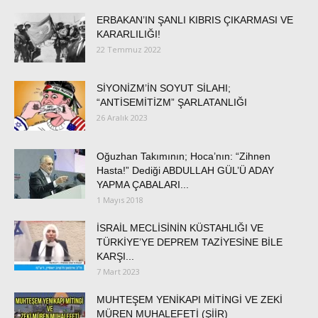
ERBAKAN’IN ŞANLI KIBRIS ÇIKARMASI VE
KARARLILIĞI!
22 Temmuz 2022
SİYONİZM’İN SOYUT SİLAHI;
“ANTİSEMİTİZM” ŞARLATANLIĞI
26 Aralık 2023
Oğuzhan Takımının; Hoca’nın: “Zihnen
Hasta!” Dediği ABDULLAH GÜL’Ü ADAY
YAPMA ÇABALARI...
1 Mayıs 2018
İSRAİL MECLİSİNİN KÜSTAHLIĞI VE
TÜRKİYE’YE DEPREM TAZİYESİNE BİLE
KARŞI...
7 Mart 2023
MUHTEŞEM YENİKAPI MİTİNGİ VE ZEKİ
MÜREN MUHALEFETİ (ŞİİR)