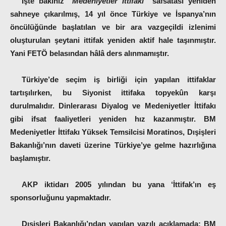
İşte bakınız
“Medeniyetler İttifakı”
safsatası yeniden
sahneye çıkarılmış, 14 yıl önce Türkiye ve İspanya’nın
öncülüğünde başlatılan ve bir ara vazgeçildi izlenimi
oluşturulan şeytani ittifak yeniden aktif hale taşınmıştır.
Yani FETÖ belasından hâlâ ders alınmamıştır.
Türkiye’de seçim iş birliği için yapılan ittifaklar
tartışılırken, bu Siyonist ittifaka topyekûn karşı
durulmalıdır. Dinlerarası Diyalog ve Medeniyetler İttifakı
gibi ifsat faaliyetleri yeniden hız kazanmıştır. BM
Medeniyetler İttifakı Yüksek Temsilcisi Moratinos, Dışişleri
Bakanlığı’nın daveti üzerine Türkiye’ye gelme hazırlığına
başlamıştır.
AKP iktidarı 2005 yılından bu yana ‘İttifak’ın eş
sponsorluğunu yapmaktadır.
Dışişleri Bakanlığı’ndan yapılan yazılı açıklamada; BM