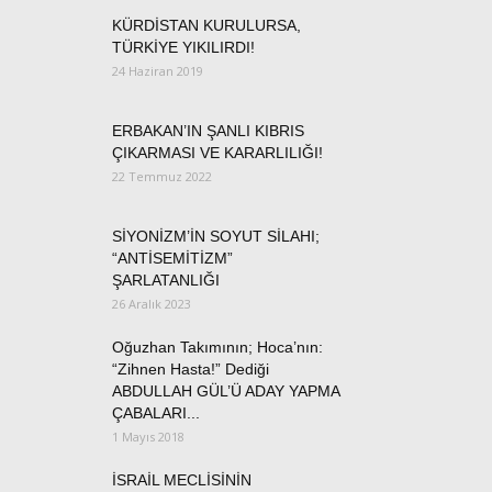
KÜRDİSTAN KURULURSA,
TÜRKİYE YIKILIRDI!
24 Haziran 2019
ERBAKAN’IN ŞANLI KIBRIS
ÇIKARMASI VE KARARLILIĞI!
22 Temmuz 2022
SİYONİZM’İN SOYUT SİLAHI;
“ANTİSEMİTİZM”
ŞARLATANLIĞI
26 Aralık 2023
Oğuzhan Takımının; Hoca’nın:
“Zihnen Hasta!” Dediği
ABDULLAH GÜL’Ü ADAY YAPMA
ÇABALARI...
1 Mayıs 2018
İSRAİL MECLİSİNİN