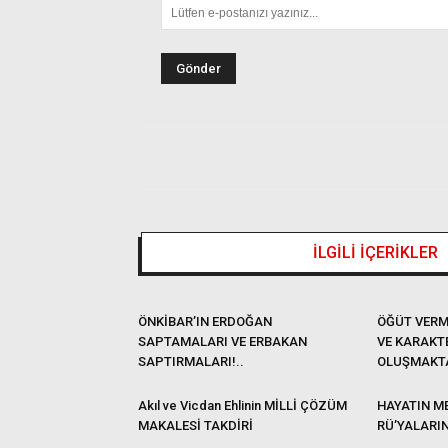
İLGİLİ İÇERİKLER
ÖNKİBAR’IN ERDOĞAN
ÖĞÜT VERM
SAPTAMALARI VE ERBAKAN
VE KARAKT
SAPTIRMALARI!..
OLUŞMAKT
Akıl ve Vicdan Ehlinin MİLLİ ÇÖZÜM
HAYATIN ME
MAKALESİ TAKDİRİ
RÜ’YALARI