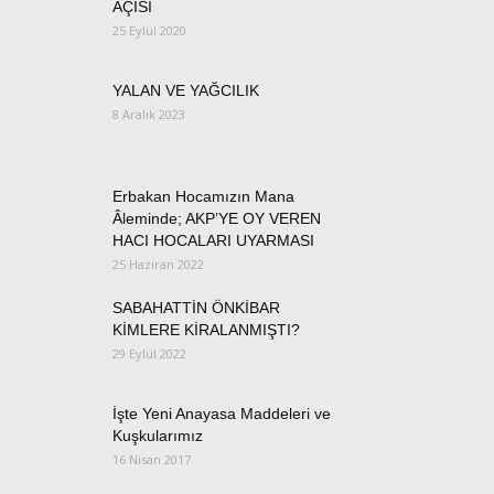
AÇISI
25 Eylül 2020
YALAN VE YAĞCILIK
8 Aralık 2023
Erbakan Hocamızın Mana
Âleminde; AKP’YE OY VEREN
HACI HOCALARI UYARMASI
25 Haziran 2022
SABAHATTİN ÖNKİBAR
KİMLERE KİRALANMIŞTI?
29 Eylül 2022
İşte Yeni Anayasa Maddeleri ve
Kuşkularımız
16 Nisan 2017