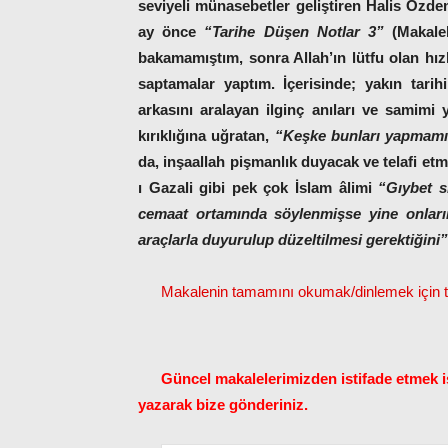
seviyeli münasebetler geliştiren Halis Özdem
ay önce
“Tarihe Düşen Notlar 3”
(Makale
bakamamıştım, sonra Allah’ın lütfu olan hız
saptamalar yaptım. İçerisinde; yakın tarih
arkasını aralayan ilginç anıları ve samimi 
kırıklığına uğratan,
“Keşke bunları yapmamı
da, inşaallah pişmanlık duyacak ve telafi e
ı Gazali gibi pek çok İslam âlimi
“Gıybet s
cemaat ortamında söylenmişse yine onları
araçlarla duyurulup düzeltilmesi gerektiğini”
Makalenin tamamını okumak/dinlemek için tı
Güncel makalelerimizden istifade etmek is
yazarak bize gönderiniz.