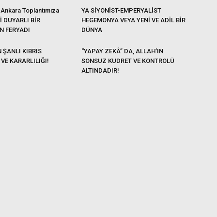
 Ankara Toplantımıza
YA SİYONİST-EMPERYALİST
Lİ DUYARLI BİR
HEGEMONYA VEYA YENİ VE ADİL BİR
N FERYADI
DÜNYA
 ŞANLI KIBRIS
“YAPAY ZEKÂ” DA, ALLAH’IN
VE KARARLILIĞI!
SONSUZ KUDRET VE KONTROLÜ
ALTINDADIR!