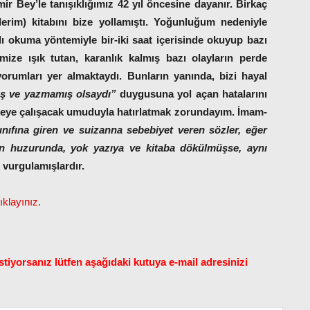
ir Bey’le tanışıklığımız 42 yıl öncesine dayanır. Birkaç
lerim)
kitabını bize yollamıştı. Yoğunluğum nedeniyle
lı okuma yöntemiyle bir-iki saat içerisinde okuyup bazı
imize ışık tutan, karanlık kalmış bazı olayların perde
yorumları yer almaktaydı. Bunların yanında, bizi hayal
ş ve yazmamış olsaydı”
duygusuna yol açan hatalarını
tmeye çalışacak umuduyla hatırlatmak zorundayım. İmam-
ınıfına giren ve suizanna sebebiyet veren sözler, eğer
n huzurunda, yok yazıya ve kitaba dökülmüşse, aynı
vurgulamışlardır.
klayınız.
tiyorsanız lütfen aşağıdaki kutuya e-mail adresinizi