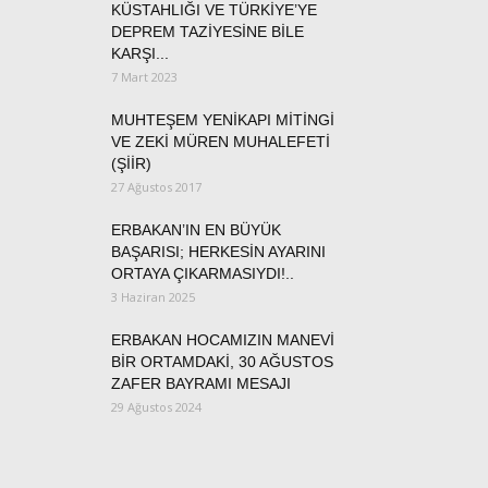
KÜSTAHLIĞI VE TÜRKİYE’YE
DEPREM TAZİYESİNE BİLE
KARŞI...
7 Mart 2023
MUHTEŞEM YENİKAPI MİTİNGİ
VE ZEKİ MÜREN MUHALEFETİ
(ŞİİR)
27 Ağustos 2017
ERBAKAN’IN EN BÜYÜK
BAŞARISI; HERKESİN AYARINI
ORTAYA ÇIKARMASIYDI!..
3 Haziran 2025
ERBAKAN HOCAMIZIN MANEVİ
BİR ORTAMDAKİ, 30 AĞUSTOS
ZAFER BAYRAMI MESAJI
29 Ağustos 2024