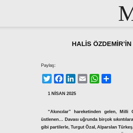
M
HALİS ÖZDEMİR’İN
Paylaş:
Twitter
Facebook
LinkedIn
Email
WhatsA
Shar
1 NİSAN 2025
“Akıncılar” hareketinden gelen, Milli 
üstlenen… Davası uğrunda birçok sıkıntıl
gibi partilerle, Turgut Özal, Alparslan Türke