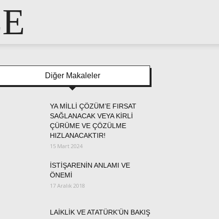
LE
Diğer Makaleler
YA MİLLİ ÇÖZÜM’E FIRSAT
SAĞLANACAK VEYA KİRLİ
ÇÜRÜME VE ÇÖZÜLME
HIZLANACAKTIR!
15 Mart 2024
İSTİŞARENİN ANLAMI VE
ÖNEMİ
17 Aralık 2018
LAİKLİK VE ATATÜRK’ÜN BAKIŞ