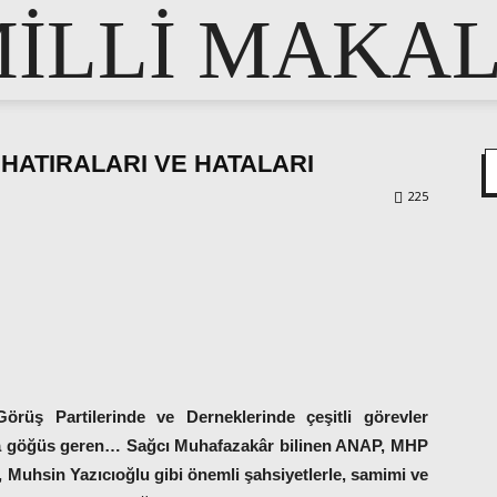
İLLİ MAKA
 HATIRALARI VE HATALARI
225
pp
e
Görüş Partilerinde ve Derneklerinde çeşitli görevler
ara göğüs geren… Sağcı Muhafazakâr bilinen ANAP, MHP
ş, Muhsin Yazıcıoğlu gibi önemli şahsiyetlerle, samimi ve