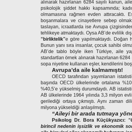
alınarak hazırlanan 6284 sayılı kanun, ai
psikolojik şiddet hakkı kapsamında; kadı
olmamasına rağmen evden attıracaktı. Eş
boşanmalara ve cinayetlere sebep olmakta
taslayan, icraatlarda ise Avrupa çizgisinde
tehlikeye atmaktaydı. Oysa AB’de evlilik dış
“birliktelik”
e göre yapılmaktaydı. Doğan her
Bunun yanı sıra insanlar, çocuk sahibi olma
AB’de tablo böyle iken Türkiye, aile ya
standartları örnek alınarak hazırlanan 6284 
sopa niyetine kullanan eşler, kendilerini b
Avrupa’da aile kalmamıştı!
OECD tarafından yayımlanan istatistikl
başında OECD ülkelerinde ortalama %10’u
%40,5’e yükselmiş durumdaydı. AB istatistik
AB ülkelerinde 1964 yılında 3,3 milyon evli
gerilediği ortaya çıkmıştı. Aynı zaman di
milyona yükseldiği anlaşılmıştı.
“Aileyi bir arada tutmaya yöne
Psikolog Dr. Bora Küçükyazıcı:
“
birincil nedenin işsizlik ve ekonomik s