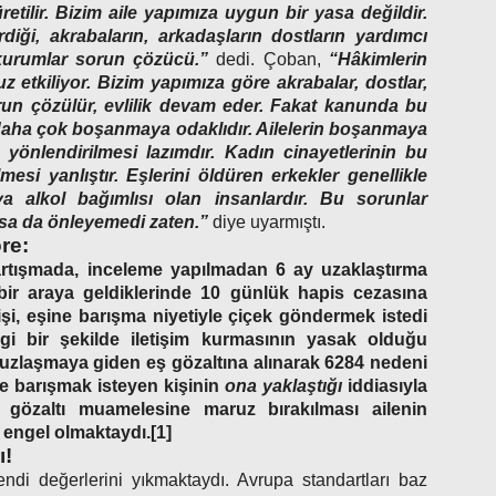
retilir. Bizim aile yapımıza uygun bir yasa değildir.
diği, akrabaların, arkadaşların dostların yardımcı
 kurumlar sorun çözücü.”
dedi. Çoban,
“Hâkimlerin
z etkiliyor. Bizim yapımıza göre akrabalar, dostlar,
run çözülür, evlilik devam eder. Fakat kanunda bu
daha çok boşanmaya odaklıdır. Ailelerin boşanmaya
yönlendirilmesi lazımdır. Kadın cinayetlerinin bu
si yanlıştır. Eşlerini öldüren erkekler genellikle
a alkol bağımlısı olan insanlardır. Bu sorunlar
sa da önleyemedi zaten.”
diye uyarmıştı.
re:
tartışmada, inceleme yapılmadan 6 ay uzaklaştırma
 bir araya geldiklerinde 10 günlük hapis cezasına
kişi, eşine barışma niyetiyle çiçek göndermek istedi
ngi bir şekilde iletişim kurmasının yasak olduğu
ak uzlaşmaya giden eş gözaltına alınarak 6284 nedeni
le barışmak isteyen kişinin
ona yaklaştığı
iddiasıyla
gözaltı muamelesine maruz bırakılması ailenin
 engel olmaktaydı.[1]
ı!
ndi değerlerini yıkmaktaydı. Avrupa standartları baz