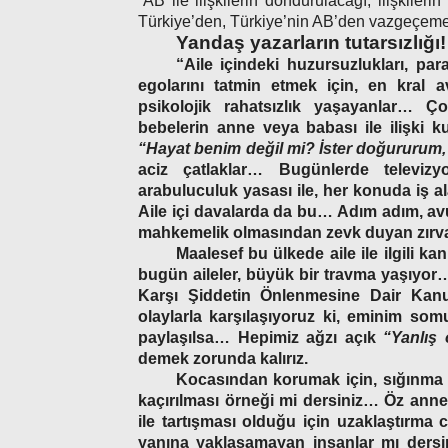
“AB ile ilişkilerin dondurulacağı, ilişkile
Türkiye’den, Türkiye’nin AB’den vazgeçeme
Yandaş yazarların tutarsızlığı!
“Aile içindeki huzursuzlukları, pa
egolarını tatmin etmek için, en kral a
psikolojik rahatsızlık yaşayanlar… Ç
bebelerin anne veya babası ile ilişki
“Hayat benim değil mi? İster doğururum,
aciz çatlaklar… Bugünlerde televiz
arabuluculuk yasası ile, her konuda iş a
Aile içi davalarda da bu… Adım adım, avuka
mahkemelik olmasından zevk duyan zırv
Maalesef bu ülkede aile ile ilgili 
bugün aileler, büyük bir travma yaşıyor…
Karşı Şiddetin Önlenmesine Dair Ka
olaylarla karşılaşıyoruz ki, eminim som
paylaşılsa… Hepimiz ağzı açık
“Yanlış
demek zorunda kalırız.
Kocasından korumak için, sığınma 
kaçırılması örneği mi dersiniz… Öz anne
ile tartışması olduğu için uzaklaştırma
yanına yaklaşamayan insanlar mı dersin