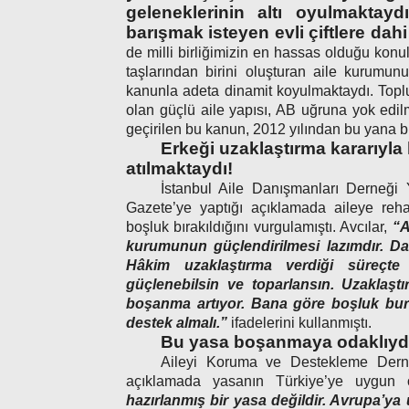
geleneklerinin altı oyulmaktay
barışmak isteyen evli çiftlere da
de milli birliğimizin en hassas olduğu konu
taşlarından birini oluşturan aile kurumunu
kanunla adeta dinamit koyulmaktaydı. Top
olan güçlü aile yapısı, AB uğruna yok edi
geçirilen bu kanun, 2012 yılından bu yana 
Erkeği uzaklaştırma kararıyl
atılmaktaydı!
İstanbul Aile Danışmanları Derneği 
Gazete’ye yaptığı açıklamada aileye reh
boşluk bırakıldığını vurgulamıştı. Avcılar,
“A
kurumunun güçlendirilmesi lazımdır. Dan
Hâkim uzaklaştırma verdiği süreçte
güçlenebilsin ve toparlansın. Uzaklaşt
boşanma artıyor. Bana göre boşluk burad
destek almalı.”
ifadelerini kullanmıştı.
Bu yasa boşanmaya odaklıyd
Aileyi Koruma ve Destekleme Dern
açıklamada yasanın Türkiye’ye uygun o
hazırlanmış bir yasa değildir. Avrupa’ya