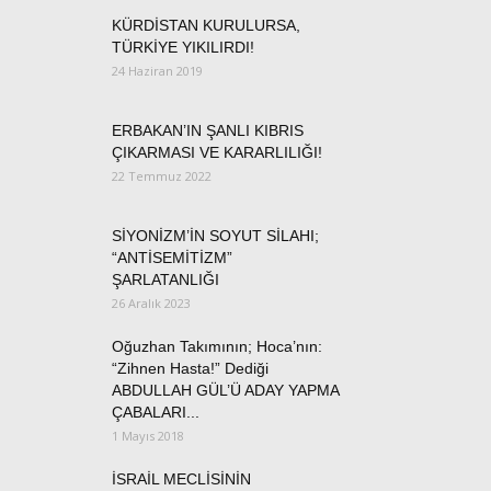
KÜRDİSTAN KURULURSA,
TÜRKİYE YIKILIRDI!
24 Haziran 2019
ERBAKAN’IN ŞANLI KIBRIS
ÇIKARMASI VE KARARLILIĞI!
22 Temmuz 2022
SİYONİZM’İN SOYUT SİLAHI;
“ANTİSEMİTİZM”
ŞARLATANLIĞI
26 Aralık 2023
Oğuzhan Takımının; Hoca’nın:
“Zihnen Hasta!” Dediği
ABDULLAH GÜL’Ü ADAY YAPMA
ÇABALARI...
1 Mayıs 2018
İSRAİL MECLİSİNİN