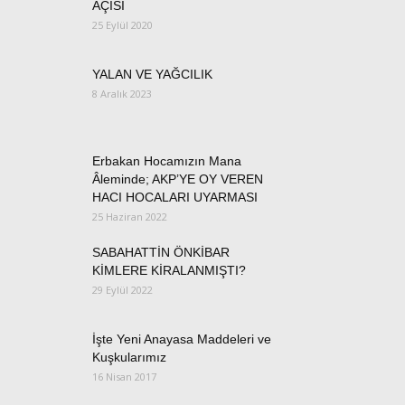
AÇISI
25 Eylül 2020
YALAN VE YAĞCILIK
8 Aralık 2023
Erbakan Hocamızın Mana
Âleminde; AKP’YE OY VEREN
HACI HOCALARI UYARMASI
25 Haziran 2022
SABAHATTİN ÖNKİBAR
KİMLERE KİRALANMIŞTI?
29 Eylül 2022
İşte Yeni Anayasa Maddeleri ve
Kuşkularımız
16 Nisan 2017