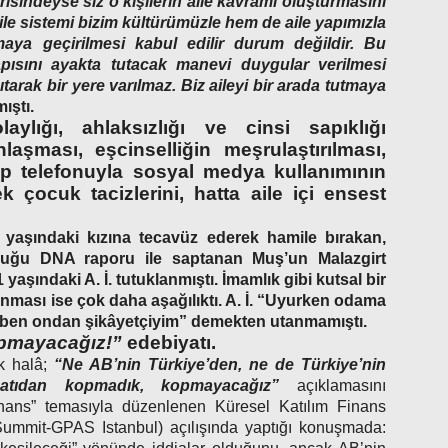
risindeyse siz o kişilerin aile kavramı oluşturmasını
e sistemi bizim kültürümüzle hem de aile yapımızla
aya geçirilmesi kabul edilir durum değildir. Bu
yapısını ayakta tutacak manevi duygular verilmesi
ıtarak bir yere varılmaz. Biz aileyi bir arada tutmaya
ıştı.
aylığı, ahlaksızlığı ve cinsi sapıklığı
laşması, eşcinselliğin meşrulaştırılması,
p telefonuyla sosyal medya kullanımının
 çocuk tacizlerini, hatta aile içi ensest
 yaşındaki kızına tecavüz ederek hamile bırakan,
duğu DNA raporu ile saptanan Muş’un Malazgirt
yaşındaki A. İ. tutuklanmıştı. İmamlık gibi kutsal bir
ması ise çok daha aşağılıktı. A. İ. “Uyurken odama
sıl ben ondan şikâyetçiyim” demekten utanmamıştı.
opmayacağız!”
edebiyatı.
k halâ;
“Ne AB’nin Türkiye’den, ne de Türkiye’nin
atıdan kopmadık, kopmayacağız”
açıklamasını
nans” temasıyla düzenlenen Küresel Katılım Finans
 Summit-GPAS Istanbul) açılışında yaptığı konuşmada: