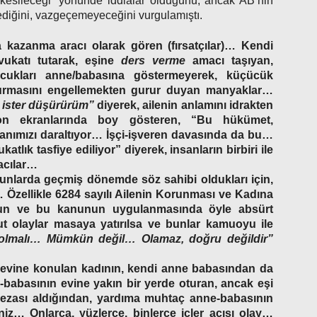
rin kesileceği” yönünde iddialar olduğunu, ancak AB’nin
diğini, vazgeçemeyeceğini vurgulamıştı.
ra kazanma aracı olarak gören (fırsatçılar)… Kendi
vukatı tutarak, eşine
ders verme
amacı taşıyan,
ocukları anne/babasına göstermeyerek, küçücük
 kurmasını engellemekten gurur duyan manyaklar…
 ister düşürürüm”
diyerek, ailenin anlamını idrakten
yon ekranlarında boy gösteren, “Bu hükümet,
lanımızı daraltıyor… İşçi-işveren davasında da bu…
tlık tasfiye ediliyor” diyerek, insanların birbiri ile
acılar…
kanunlarda geçmiş dönemde söz sahibi oldukları için,
 Özellikle 6284 sayılı Ailenin Korunması ve Kadına
nun ve bu kanunun uygulanmasında öyle absürt
ut olaylar masaya yatırılsa ve bunlar kamuoyu ile
 olmalı… Mümkün değil… Olamaz, doğru değildir”
evine konulan kadının, kendi anne babasından da
-babasının evine yakın bir yerde oturan, ancak eşi
 cezası aldığından, yardıma muhtaç anne-babasının
iz… Onlarca, yüzlerce, binlerce içler acısı olay…