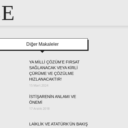
LE
Diğer Makaleler
YA MİLLİ ÇÖZÜM’E FIRSAT
SAĞLANACAK VEYA KİRLİ
ÇÜRÜME VE ÇÖZÜLME
HIZLANACAKTIR!
15 Mart 2024
İSTİŞARENİN ANLAMI VE
ÖNEMİ
17 Aralık 2018
LAİKLİK VE ATATÜRK’ÜN BAKIŞ