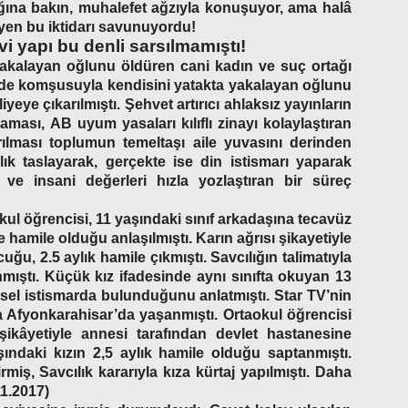
ğına bakın, muhalefet ağzıyla konuşuyor, ama halâ
eyen bu iktidarı savunuyordu!
i yapı bu denli sarsılmamıştı!
i yakalayan oğlunu öldüren cani kadın ve suç ortağı
nde komşusuyla kendisini yatakta yakalayan oğlunu
iyeye çıkarılmıştı. Şehvet artırıcı ahlaksız yayınların
laması, AB uyum yasaları kılıflı zinayı kolaylaştıran
rılması toplumun temeltaşı aile yuvasını derinden
ık taslayarak, gerçekte ise din istismarı yaparak
 ve insani değerleri hızla yozlaştıran bir süreç
kul öğrencisi, 11 yaşındaki sınıf arkadaşına tecavüz
 hamile olduğu anlaşılmıştı. Karın ağrısı şikayetiyle
ğu, 2.5 aylık hamile çıkmıştı. Savcılığın talimatıyla
mıştı. Küçük kız ifadesinde aynı sınıfta okuyan 13
nsel istismarda bulunduğunu anlatmıştı. Star TV’nin
 Afyonkarahisar’da yaşanmıştı. Ortaokul öğrencisi
şikâyetiyle annesi tarafından devlet hastanesine
ındaki kızın 2,5 aylık hamile olduğu saptanmıştı.
miş, Savcılık kararıyla kıza kürtaj yapılmıştı. Daha
11.2017)