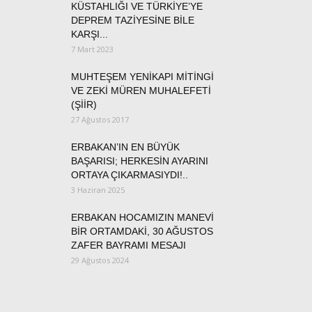
KÜSTAHLIĞI VE TÜRKİYE’YE
DEPREM TAZİYESİNE BİLE
KARŞI...
7 Mart 2023
MUHTEŞEM YENİKAPI MİTİNGİ
VE ZEKİ MÜREN MUHALEFETİ
(ŞİİR)
27 Ağustos 2017
ERBAKAN’IN EN BÜYÜK
BAŞARISI; HERKESİN AYARINI
ORTAYA ÇIKARMASIYDI!..
3 Haziran 2025
ERBAKAN HOCAMIZIN MANEVİ
BİR ORTAMDAKİ, 30 AĞUSTOS
ZAFER BAYRAMI MESAJI
29 Ağustos 2024