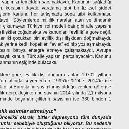
le yapımızı temelden sarsmaktaydı. Kanunun sağladığı
n, kocasını dayak, yaralama gibi bir fiziksel şiddet
lerin kanunu her tartışmada sopa gibi kullanması,
ydı. Söylemlerde millilik naraları atan ve dindarlık
n çıkamayan Türkiye, rol modeli batı gibi aile yapısını
ı ilişkiler çoğalmakta ve kanunlar,
“evlilik”
e göre değil,
 iki çocuktan biri evlilik dışı ilişkiden doğmaktaydı.
k yerine kedi, köpekleri “evlat” edinip yozlaşmaktaydı.
pısını batıya entegre etmeye çalışmaktaydı. Avrupa
sayılı kanun, Türk aile yapısını parçalayacaktı. Kanunu
oşanmanın eşiğinde bulacaktı.
ere göre, evlilik dışı doğum oranları 1970’li yılların
n altında seyrederken, 1995’te %24’e, 2014’te ise
 ofisi Eurostat’ın yayımlamış olduğu verilere göre ise
lik gerçekleşirken bu sayının 2014 yılında 2,1 milyona
liminde boşanan çiftlerin sayısının ise 330 binden 1
lik adımlar atmalıyız”
Öncelikli olarak, bizler depresyonu tüm dünyada
orunlar sebebiyle oluştuğunu biliyoruz. Bu nedenle