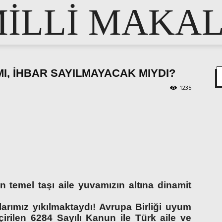
İLLİ MAKA
, İHBAR SAYILMAYACAK MIYDI?
1235
pp
e
n temel taşı aile yuvamızın altına dinamit
rımız yıkılmaktaydı! Avrupa Birliği uyum
irilen 6284 Sayılı Kanun ile Türk aile ve