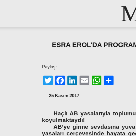
M
ESRA EROL’DA PROGRAMI
Paylaş:
Twitter
Facebook
LinkedIn
Email
WhatsA
Shar
25 Kasım 2017
Haçlı AB yasalarıyla toplumu
koyulmaktaydı!
AB’ye girme sevdasına yuvala
yasaları çerçevesinde hayata geç