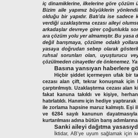
iç dinamiklerine, ilkelerine göre çözüm ü
Bizim aile yapımız büyüklerin yönlendir
olduğu bir yapıdır. Batı’da ise sadece
verdiği uzaklaştırma cezası aileyi olumsu
arkadaşlar devreye girer çoğunlukla so
ara çözüm yolu yer almamıştır. Bu yasa 
değil barışmaya, çözüme odaklı yollara 
yasaya doğrudan sebep olarak gösterilme
ruhsal sorunları olan, uyuşturucu vey
çözülmeden cinayetler de önlenemez. Ya
Basına yansıyan haberlere gö
Hiçbir şiddet içermeyen ufak bir 
cezası alan çift, tekrar konuşmak için
çarptırılmıştı. Uzaklaştırma cezası alan 
fakat kanuna takıldı ve kişiye, herha
hatırlatıldı. Hanımı için hediye yaptırar
ile zorlama hapsine maruz kalmıştı. Eşi i
ve 6284 sayılı kanunun dayatmasıyla 
kurtarılması adına bütün barış adımlarına
Sanki aileyi dağıtma yasasıyd
İktidar, AB’ye uyum sağlamak için ke