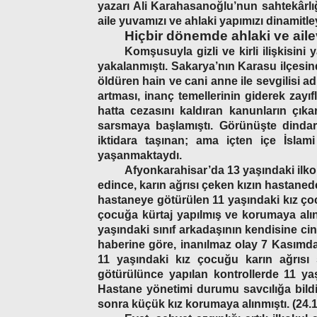
yazarı Ali Karahasanoğlu’nun sahtekârlı
aile yuvamızı ve ahlaki yapımızı dinamitl
Hiçbir dönemde ahlaki ve ailev
Komşusuyla gizli ve kirli ilişkisin
yakalanmıştı. Sakarya’nın Karasu ilçesi
öldüren hain ve cani anne ile sevgilisi adl
artması, inanç temellerinin giderek zayıf
hatta cezasını kaldıran kanunların çıka
sarsmaya başlamıştı. Görünüşte dindarl
iktidara taşınan; ama içten içe İslami
yaşanmaktaydı.
Afyonkarahisar’da 13 yaşındaki ilko
edince, karın ağrısı çeken kızın hastanede
hastaneye götürülen 11 yaşındaki kız çocu
çocuğa kürtaj yapılmış ve korumaya alın
yaşındaki sınıf arkadaşının kendisine ci
haberine göre, inanılmaz olay 7 Kasımda
11 yaşındaki kız çocuğu karın ağrısı 
götürülünce yapılan kontrollerde 11 yaş
Hastane yönetimi durumu savcılığa bildir
sonra küçük kız korumaya alınmıştı. (24.