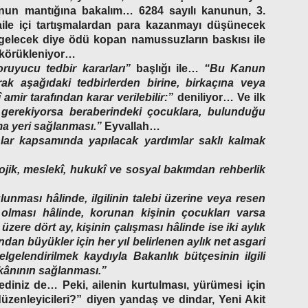
unun mantığına bakalım… 6284 sayılı kanunun, 3.
le içi tartışmalardan para kazanmayı düşünecek
 gelecek diye ödü kopan namussuzların baskısı ile
l körükleniyor…
oruyucu tedbir kararları”
başlığı ile…
“Bu Kanun
rak aşağıdaki tedbirlerden birine, birkaçına veya
mir tarafından karar verilebilir:”
deniliyor… Ve ilk
gerekiyorsa beraberindeki çocuklara, bulunduğu
ma yeri sağlanması.”
Eyvallah…
lar kapsamında yapılacak yardımlar saklı kalmak
ojik, meslekî, hukukî ve sosyal bakımdan rehberlik
lunması hâlinde, ilgilinin talebi üzerine veya resen
 olması hâlinde, korunan kişinin çocukları varsa
zere dört ay, kişinin çalışması hâlinde ise iki aylık
ından büyükler için her yıl belirlenen aylık net asgari
lgelendirilmek kaydıyla Bakanlık bütçesinin ilgili
mkânının sağlanması.”
nlediniz de…
Peki, ailenin kurtulması, yürümesi için
üzenleyicileri?”
diyen yandaş ve dindar, Yeni Akit