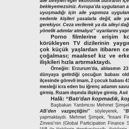
aile bireyleri eğer ekonomik buhranın içe
bekleyemezsiniz. Avrupa’da uygulanan ail
uyuşmadığı için aile yapımıza uygulam
nedenle kişileri yasalarla değil, aile 
gerekiyor. Ceza verilerek ya da aileyi dağ
yönelik adımlar atmalıyız”
uyarılarını yapm
Porno filmlerine erişim kol
körükleyen TV dizilerinin yaygın
çok küçük yaşlardan itibaren ce
çoğalması; maalesef kız ve erkek
ilişkileri hızla artırmaktaydı.
Örneğin: Erzurum’da, ablasının 23
dünyaya getirdiği çocuğun babası ol
ilçesinde görevli imam, 2 çocuk babası 41 
mesleği icra eden bu iğrenç adamın savun
girmiş. Rızam dışında ilişkiye girmiş. A
Halâ:
“Batı’dan kopmadık, k
Başbakan Yardımcısı Mehmet Şimşe
AB’den vazgeçtiğini”
söyleyerek,
“B
yapmaktaydı. Mehmet Şimşek, “İnsani Fi
Zirvesi’nin (Global Participation Finance