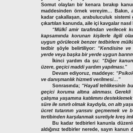
Somut olayları bir kenara bırakıp kan
maddesinden örnek vereyim… Bakın, ai
kadar çakallaşan, arabuluculuk sistemi
çıkartılan kanunda, aile içi kavgalar nası
“Mülkî amir tarafından verilecek k
kapsamında korunan kişilerle ilgili ola
uygun görülecek benzer tedbirlere mülkî a
tedbir şöyle belirtiliyor:
“Kendisine ve 
yerde veya başka bir yerde uygun barın
İkinci yardım da şu:
“Diğer kanun
üzere, geçici maddi yardım yapılması.”
Devam ediyoruz, maddeye:
“Psikol
ve danışmanlık hizmeti verilmesi…”
Sonrasında;
“Hayatî tehlikesinin bu
geçici koruma altına alınması. Gerekli
çalışma yaşamına katılımını desteklemek ü
süre ile sınırlı olmak kaydıyla, on altı yaş
ücret tutarının yarısını geçmemek ve be
tertibinden karşılanmak suretiyle kreş i
Bu kadar tedbirleri kanunla düze
aldığınız tedbirler nerede, sayın kanun d