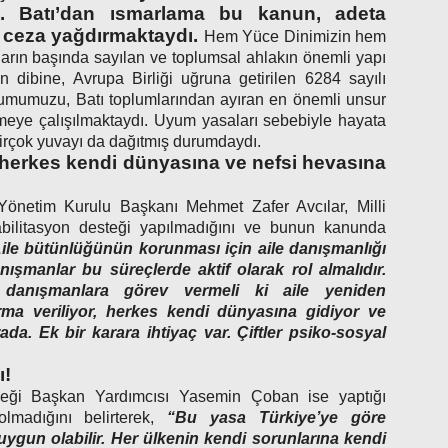
dı. Batı’dan ısmarlama bu kanun, adeta
hi ceza yağdırmaktaydı.
Hem Yüce Dinimizin hem
ların başında sayılan ve toplumsal ahlakın önemli yapı
n dibine, Avrupa Birliği uğruna getirilen 6284 sayılı
lumumuzu, Batı toplumlarından ayıran en önemli unsur
lmeye çalışılmaktaydı. Uyum yasaları sebebiyle hayata
birçok yuvayı da dağıtmış durumdaydı.
a herkes kendi dünyasına ve nefsi hevasına
Yönetim Kurulu Başkanı Mehmet Zafer Avcılar, Milli
abilitasyon desteği yapılmadığını ve bunun kanunda
ile bütünlüğünün korunması için aile danışmanlığı
ışmanlar bu süreçlerde aktif olarak rol almalıdır.
 danışmanlara görev vermeli ki aile yeniden
ırma veriliyor, herkes kendi dünyasına gidiyor ve
a. Ek bir karara ihtiyaç var. Çiftler psiko-sosyal
ı!
eği Başkan Yardımcısı Yasemin Çoban ise yaptığı
lmadığını belirterek,
“Bu yasa Türkiye’ye göre
 uygun olabilir. Her ülkenin kendi sorunlarına kendi