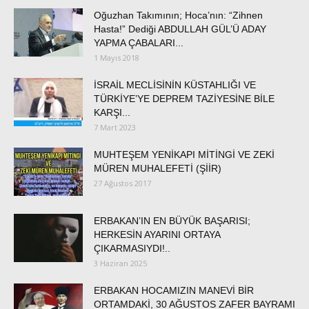
Oğuzhan Takımının; Hoca’nın: “Zihnen
Hasta!” Dediği ABDULLAH GÜL’Ü ADAY
YAPMA ÇABALARI...
1 Mayıs 2018
İSRAİL MECLİSİNİN KÜSTAHLIĞI VE
TÜRKİYE’YE DEPREM TAZİYESİNE BİLE
KARŞI...
7 Mart 2023
MUHTEŞEM YENİKAPI MİTİNGİ VE ZEKİ
MÜREN MUHALEFETİ (ŞİİR)
27 Ağustos 2017
ERBAKAN’IN EN BÜYÜK BAŞARISI;
HERKESİN AYARINI ORTAYA
ÇIKARMASIYDI!..
3 Haziran 2025
ERBAKAN HOCAMIZIN MANEVİ BİR
ORTAMDAKİ, 30 AĞUSTOS ZAFER BAYRAMI