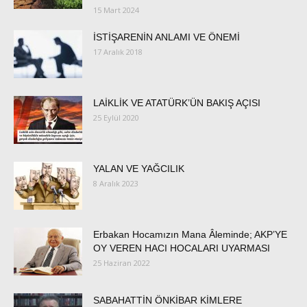
15 Mart 2024
İSTİŞARENİN ANLAMI VE ÖNEMİ
17 Aralık 2018
LAİKLİK VE ATATÜRK’ÜN BAKIŞ AÇISI
25 Eylül 2020
YALAN VE YAĞCILIK
8 Aralık 2023
Erbakan Hocamızın Mana Âleminde; AKP’YE
OY VEREN HACI HOCALARI UYARMASI
25 Haziran 2022
SABAHATTİN ÖNKİBAR KİMLERE