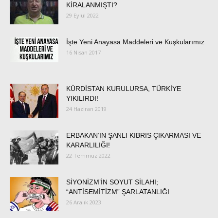
KİRALANMIŞTI?
29 Eylül 2022
İşte Yeni Anayasa Maddeleri ve Kuşkularımız
16 Nisan 2017
KÜRDİSTAN KURULURSA, TÜRKİYE
YIKILIRDI!
24 Haziran 2019
ERBAKAN’IN ŞANLI KIBRIS ÇIKARMASI VE
KARARLILIĞI!
22 Temmuz 2022
SİYONİZM’İN SOYUT SİLAHI;
“ANTİSEMİTİZM” ŞARLATANLIĞI
26 Aralık 2023