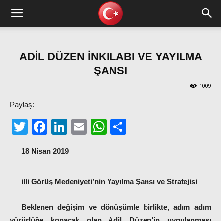
ADİL DÜZEN İNKILABI VE YAYILMA
ŞANSI
1009
Paylaş:
Twitter
Facebook
LinkedIn
Email
WhatsApp
Share
18 Nisan 2019
illi Görüş Medeniyeti’nin Yayılma Şansı ve Stratejisi
Beklenen değişim ve dönüşümle birlikte, adım adım
yürürlüğe konacak olan Adil Düzen’in uygulanması