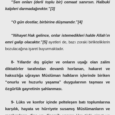
“Sen onları (derli toplu bir) cemaat sanırsın. Halbuki
kalpleri darmadağınıktır.”[3]
“O gün dostlar, birbirine düşmandır.”[4]
“Nihayet Hak gelince, onlar istemedikleri halde Allah’ın
emri galip olacaktır.”[5]
ayetleri de, bazı zoraki birlikteliklerin
bozulacağına işaret buyurmaktadır.
8- Yıllardır dış güçler ve onların uşağı olan zalim
diktatörler tarafından
devamlı horlanan, hakaret ve
haksızlığa uğrayan Müslüman halkların içlerinde biriken
“onurlu ve huzurlu yaşama” duygularının taşması ve
özgürlük gayretinin şahlanması.
9- Lüks ve konfor içinde pelteleşen batı toplumlarına
karşılık, hayata ve hürriyete susamış Müslümanların ve