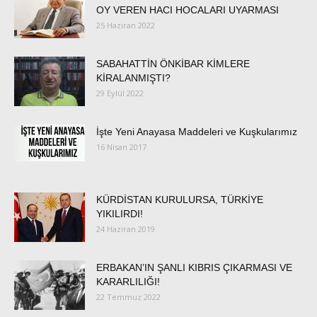
OY VEREN HACI HOCALARI UYARMASI
25 Haziran 2022
SABAHATTİN ÖNKİBAR KİMLERE
KİRALANMIŞTI?
29 Eylül 2022
İşte Yeni Anayasa Maddeleri ve Kuşkularımız
16 Nisan 2017
KÜRDİSTAN KURULURSA, TÜRKİYE
YIKILIRDI!
24 Haziran 2019
ERBAKAN’IN ŞANLI KIBRIS ÇIKARMASI VE
KARARLILIĞI!
22 Temmuz 2022