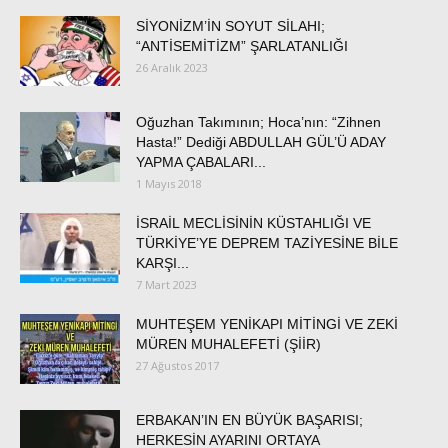
SİYONİZM’İN SOYUT SİLAHI;
“ANTİSEMİTİZM” ŞARLATANLIĞI
26 Aralık 2023
Oğuzhan Takımının; Hoca’nın: “Zihnen
Hasta!” Dediği ABDULLAH GÜL’Ü ADAY
YAPMA ÇABALARI...
1 Mayıs 2018
İSRAİL MECLİSİNİN KÜSTAHLIĞI VE
TÜRKİYE’YE DEPREM TAZİYESİNE BİLE
KARŞI...
7 Mart 2023
MUHTEŞEM YENİKAPI MİTİNGİ VE ZEKİ
MÜREN MUHALEFETİ (ŞİİR)
27 Ağustos 2017
ERBAKAN’IN EN BÜYÜK BAŞARISI;
HERKESİN AYARINI ORTAYA