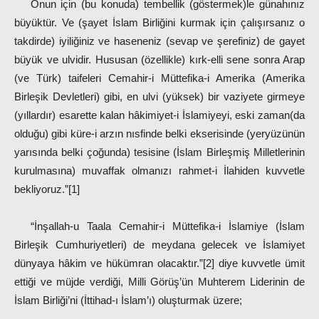
Onun için (bu konuda) tembellik (göstermek)le günahınız
büyüktür. Ve (şayet İslam Birliğini kurmak için çalışırsanız o
takdirde) iyiliğiniz ve haseneniz (sevap ve şerefiniz) de gayet
büyük ve ulvidir. Hususan (özellikle) kırk-elli sene sonra Arap
(ve Türk) taifeleri Cemahir-i Müttefika-i Amerika (Amerika
Birleşik Devletleri) gibi, en ulvi (yüksek) bir vaziyete girmeye
(yıllardır) esarette kalan hâkimiyet-i İslamiyeyi, eski zaman(da
olduğu) gibi küre-i arzın nısfinde belki ekserisinde (yeryüzünün
yarısında belki çoğunda) tesisine (İslam Birleşmiş Milletlerinin
kurulmasına) muvaffak olmanızı rahmet-i İlahiden kuvvetle
bekliyoruz.”[1]
“İnşallah-u Taala Cemahir-i Müttefika-i İslamiye (İslam
Birleşik Cumhuriyetleri) de meydana gelecek ve İslamiyet
dünyaya hâkim ve hükümran olacaktır.”[2] diye kuvvetle ümit
ettiği ve müjde verdiği, Milli Görüş’ün Muhterem Liderinin de
İslam Birliği’ni (İttihad-ı İslam’ı) oluşturmak üzere;