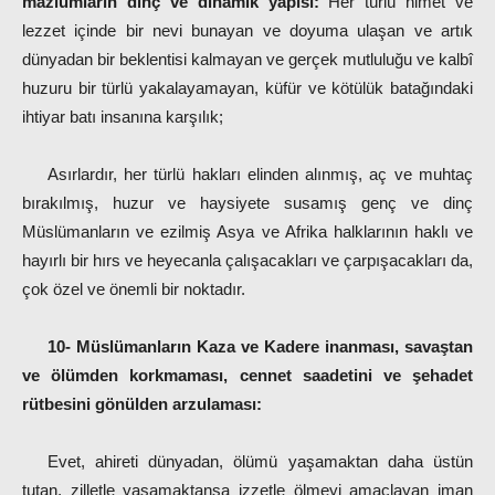
mazlumların dinç ve dinamik yapısı:
Her türlü nimet ve
lezzet içinde bir nevi bunayan ve doyuma ulaşan ve artık
dünyadan bir beklentisi kalmayan ve gerçek mutluluğu ve kalbî
huzuru bir türlü yakalayamayan, küfür ve kötülük batağındaki
ihtiyar batı insanına karşılık;
Asırlardır, her türlü hakları elinden alınmış, aç ve muhtaç
bırakılmış, huzur ve haysiyete susamış genç ve dinç
Müslümanların ve ezilmiş Asya ve Afrika halklarının haklı ve
hayırlı bir hırs ve heyecanla çalışacakları ve çarpışacakları da,
çok özel ve önemli bir noktadır.
10- Müslümanların Kaza ve Kadere inanması, savaştan
ve ölümden korkmaması, cennet saadetini ve şehadet
rütbesini gönülden arzulaması:
Evet, ahireti dünyadan, ölümü yaşamaktan daha üstün
tutan, zilletle yaşamaktansa izzetle ölmeyi amaçlayan iman