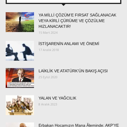
YA MİLLİ ÇÖZÜM’E FIRSAT SAĞLANACAK
VEYA KİRLİ ÇÜRÜME VE ÇÖZÜLME
HIZLANACAKTIR!
15 Mart 2024
İSTİŞARENİN ANLAMI VE ÖNEMİ
17 Aralık 2018
LAİKLİK VE ATATÜRK’ÜN BAKIŞ AÇISI
25 Eylül 2020
YALAN VE YAĞCILIK
8 Aralık 2023
Erbakan Hocamızın Mana Âleminde; AKP’YE