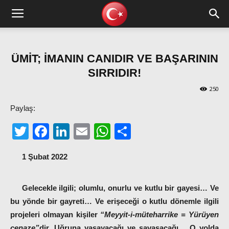
ÜMİT; İMANIN CANIDIR VE BAŞARININ
SIRRIDIR!
250
Paylaş:
Twitter
Facebook
LinkedIn
Email
WhatsApp
Share
1 Şubat 2022
Gelecekle ilgili; olumlu, onurlu ve kutlu bir gayesi… Ve
bu yönde bir gayreti… Ve erişeceği o kutlu dönemle ilgili
projeleri olmayan kişiler
“Meyyit-i-müteharrike = Yürüyen
cenaze”
dir. Uğruna yaşayacağı ve savaşacağı… O yolda