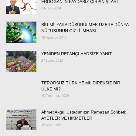
ERDOĞAN’IN FAYDASIZ ÇIRPINIŞLARI
2 Nisan 2024
BİR MİLYARA DÜŞÜRÜLMEK ÜZERE DÜNYA
NÜFUSUNUN GİZLİ İMHASI
19 Ağustos 2018
YENİDEN REFAHÇI HADSİZE YANIT
27 Şubat 2023
TERÖRSÜZ TÜRKİYE Mİ; DİREKSİZ BİR
ÜLKE Mİ?
13 Temmuz 2026
Ahmet Akgül Üstadımızın Ramazan Sohbeti:
AYETLER VE HİKMETLER
16 Nisan 2021