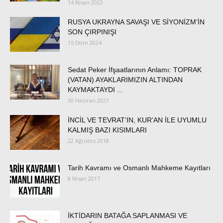
14 Nisan 2022
RUSYA UKRAYNA SAVAŞI VE SİYONİZM’İN
SON ÇIRPINIŞI
15 Ekim 2024
Sedat Peker İfşaatlarının Anlamı: TOPRAK
(VATAN) AYAKLARIMIZIN ALTINDAN
KAYMAKTAYDI ...
30 Haziran 2021
İNCİL VE TEVRAT’IN, KUR’AN İLE UYUMLU
KALMIŞ BAZI KISIMLARI
22 Ağustos 2018
Tarih Kavramı ve Osmanlı Mahkeme Kayıtları
8 Nisan 2017
İKTİDARIN BATAĞA SAPLANMASI VE