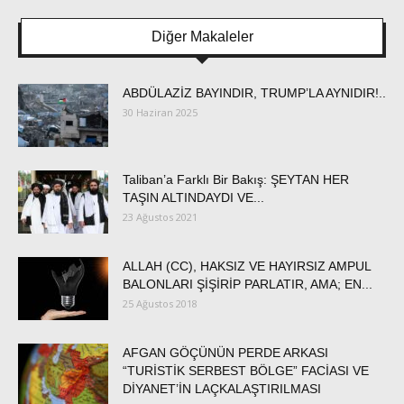
Diğer Makaleler
ABDÜLAZİZ BAYINDIR, TRUMP’LA AYNIDIR!..
30 Haziran 2025
Taliban’a Farklı Bir Bakış: ŞEYTAN HER
TAŞIN ALTINDAYDI VE...
23 Ağustos 2021
ALLAH (CC), HAKSIZ VE HAYIRSIZ AMPUL
BALONLARI ŞİŞİRİP PARLATIR, AMA; EN...
25 Ağustos 2018
AFGAN GÖÇÜNÜN PERDE ARKASI
“TURİSTİK SERBEST BÖLGE” FACİASI VE
DİYANET’İN LAÇKALAŞTIRILMASI