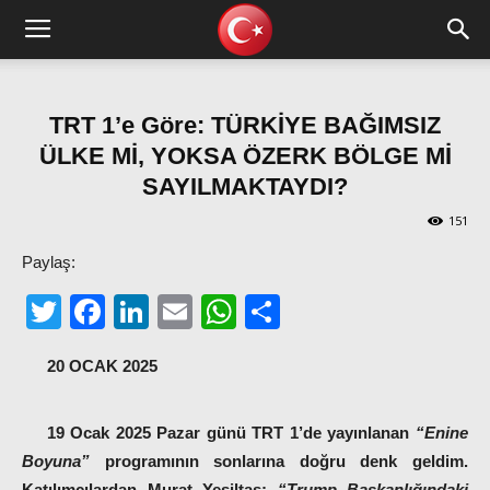
TRT 1’e Göre: TÜRKİYE BAĞIMSIZ
ÜLKE Mİ, YOKSA ÖZERK BÖLGE Mİ
SAYILMAKTAYDI?
151
Paylaş:
Twitter
Facebook
LinkedIn
Email
WhatsApp
Share
20 OCAK 2025
19 Ocak 2025 Pazar günü TRT 1’de yayınlanan
“Enine
Boyuna”
programının sonlarına doğru denk geldim.
Katılımcılardan
Murat Yeşiltaş:
“Trump Başkanlığındaki