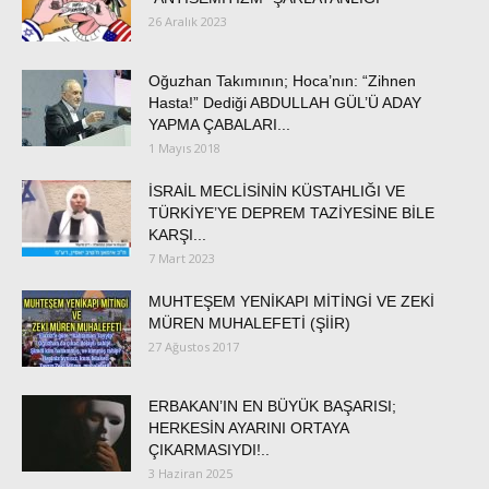
26 Aralık 2023
Oğuzhan Takımının; Hoca’nın: “Zihnen
Hasta!” Dediği ABDULLAH GÜL’Ü ADAY
YAPMA ÇABALARI...
1 Mayıs 2018
İSRAİL MECLİSİNİN KÜSTAHLIĞI VE
TÜRKİYE’YE DEPREM TAZİYESİNE BİLE
KARŞI...
7 Mart 2023
MUHTEŞEM YENİKAPI MİTİNGİ VE ZEKİ
MÜREN MUHALEFETİ (ŞİİR)
27 Ağustos 2017
ERBAKAN’IN EN BÜYÜK BAŞARISI;
HERKESİN AYARINI ORTAYA
ÇIKARMASIYDI!..
3 Haziran 2025