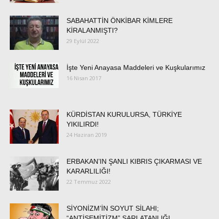
SABAHATTİN ÖNKİBAR KİMLERE
KİRALANMIŞTI?
29 Eylül 2022
İşte Yeni Anayasa Maddeleri ve Kuşkularımız
16 Nisan 2017
KÜRDİSTAN KURULURSA, TÜRKİYE
YIKILIRDI!
24 Haziran 2019
ERBAKAN’IN ŞANLI KIBRIS ÇIKARMASI VE
KARARLILIĞI!
22 Temmuz 2022
SİYONİZM’İN SOYUT SİLAHI;
“ANTİSEMİTİZM” ŞARLATANLIĞI