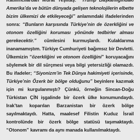
Amerika’da ve bütün dünyada gelişen teknolojilerin elbette
bizim ülkemizi de etkileyeceği”
anlamındaki ifadelerinden
sonra:
“Bunların karşısında Türkiye’nin de
özerkliğini ve
otonom özelliğini
koruması yönünde tedbirler alması
gerekecektir.”
cümlesini kurmuşlardı. Kulaklarıma
inanamamıştım. Türkiye Cumhuriyeti bağımsız bir Devletti.
Ülkemizin
“özerkliğini ve otonom özelliğini
”
koruyacağını
söylemek bir dil sürçmesi veya bilgi yetersizliği olamazdı.
Bu ifadeler;
“Siyonizm’in Tek Dünya hakimiyeti içerisinde,
Türkiye’nin Özerk bir bölge olduğunu”
beyinlere kazımak
için mi kurgulanmıştı? Çünkü, örneğin Sincan-Doğu
Türkistan ÇİN işgalinde bir özerk ülke konumundaydı.
Irak’tan koparılan Barzanistan bir özerk bölge
sayılmaktaydı. Hatta, maalesef Filistin Kuduz İsrail
kontrolünde bir özerk bölge statüsü taşımaktaydı.
“Otonom” kavramı da aynı manada kullanılmaktaydı.