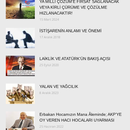
YA MİLLİ ÇÖZÜM’E FIRSAT SAĞLANACAK
VEYA KİRLİ ÇÜRÜME VE ÇÖZÜLME
HIZLANACAKTIR!
15 Mart 2024
İSTİŞARENİN ANLAMI VE ÖNEMİ
17 Aralık 2018
LAİKLİK VE ATATÜRK’ÜN BAKIŞ AÇISI
25 Eylül 2020
YALAN VE YAĞCILIK
8 Aralık 2023
Erbakan Hocamızın Mana Âleminde; AKP’YE
OY VEREN HACI HOCALARI UYARMASI
25 Haziran 2022