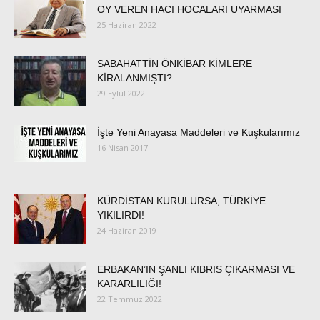
OY VEREN HACI HOCALARI UYARMASI
25 Haziran 2022
SABAHATTİN ÖNKİBAR KİMLERE
KİRALANMIŞTI?
29 Eylül 2022
İşte Yeni Anayasa Maddeleri ve Kuşkularımız
16 Nisan 2017
KÜRDİSTAN KURULURSA, TÜRKİYE
YIKILIRDI!
24 Haziran 2019
ERBAKAN’IN ŞANLI KIBRIS ÇIKARMASI VE
KARARLILIĞI!
22 Temmuz 2022