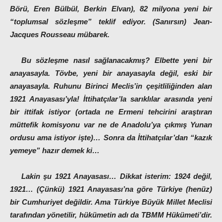
Börü, Eren Bülbül, Berkin Elvan), 82 milyona yeni bir
“toplumsal sözleşme” teklif ediyor. (Sanırsın) Jean-
Jacques Rousseau mübarek.
Bu sözleşme nasıl sağlanacakmış? Elbette yeni bir
anayasayla. Tövbe, yeni bir anayasayla değil, eski bir
anayasayla. Ruhunu Birinci Meclis’in çeşitliliğinden alan
1921 Anayasası’yla! İttihatçılar’la sarıklılar arasında yeni
bir ittifak istiyor (ortada ne Ermeni tehcirini araştıran
müttefik komisyonu var ne de Anadolu’ya çıkmış Yunan
ordusu ama istiyor işte)… Sonra da İttihatçılar’dan “kazık
yemeye” hazır demek ki…
Lakin şu 1921 Anayasası… Dikkat isterim: 1924 değil,
1921… (Çünkü) 1921 Anayasası’na göre Türkiye (henüz)
bir Cumhuriyet değildir. Ama Türkiye Büyük Millet Meclisi
tarafından yönetilir, hükümetin adı da TBMM Hükümeti’dir.