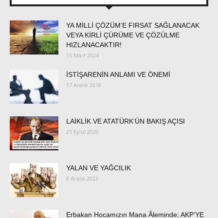
YA MİLLİ ÇÖZÜM’E FIRSAT SAĞLANACAK
VEYA KİRLİ ÇÜRÜME VE ÇÖZÜLME
HIZLANACAKTIR!
15 Mart 2024
İSTİŞARENİN ANLAMI VE ÖNEMİ
17 Aralık 2018
LAİKLİK VE ATATÜRK’ÜN BAKIŞ AÇISI
25 Eylül 2020
YALAN VE YAĞCILIK
8 Aralık 2023
Erbakan Hocamızın Mana Âleminde; AKP’YE