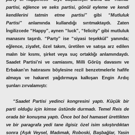
partisi, eğlence ve seks partisi, gönül eyleme ve kendi
kendilerini tatmin etme partisi”
gibi
“Mutluluk
Partisi”
anlamında kullandığı sırıtmaktaydı. Zaten
İngilizcede “Happy”, aynen “luck”, “felicity” gibi mutluluk
manasını taşırdı. “Party” ise “siyasi teşekkül” yanında;
eğlence, ziyafet, özel takım, üretilen ve satışa arz edilen
malın bir kısmı, şirket veya suç ortaklığı anlamındaydı.
Saadet Partisi’ni ve camiasını, Milli Görüş davasını ve
Erbakan’ın hatırasını böylesine rezil benzetmelerle hafife
almaya ve hakaret yağdırmaya kalkışan Engin Ardıç
şunları zırvalamıştı:
“Saadet Partisi yedinci kongresini yaptı. Küçük bir
parti olduğu için kimse üstünde durmadı.
Temel Reis
de
orada bir konuşma yaptı. Önce bol bol hamaset ürettikten
ve bir paragrafa yedi tane ilgisiz özel isim sıkıştırdıktan
sonra (Aşık Veysel, Madımak, Roboski, Başbağlar, Yasin