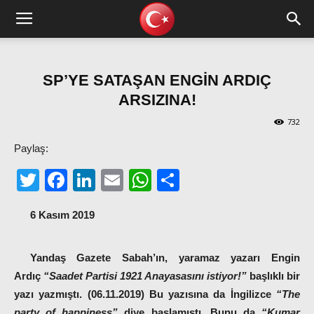
SP’YE SATAŞAN ENGİN ARDIÇ
ARSIZINA!
732
Paylaş:
Twitter
Facebook
LinkedIn
Email
WhatsApp
Share
6 Kasım 2019
Yandaş Gazete Sabah’ın, yaramaz yazarı Engin
Ardıç
“Saadet Partisi 1921 Anayasasını istiyor!”
başlıklı bir
yazı yazmıştı. (06.11.2019) Bu yazısına da İngilizce
“The
party of happiness”
diye başlamıştı. Bunu da
“Kumar