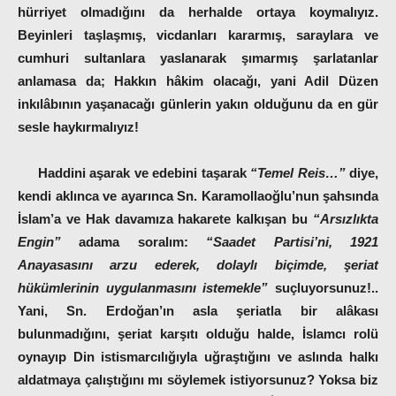
hürriyet olmadığını da herhalde ortaya koymalıyız.
Beyinleri taşlaşmış, vicdanları kararmış, saraylara ve
cumhuri sultanlara yaslanarak şımarmış şarlatanlar
anlamasa da; Hakkın hâkim olacağı, yani Adil Düzen
inkılâbının yaşanacağı günlerin yakın olduğunu da en gür
sesle haykırmalıyız!
Haddini aşarak ve edebini taşarak
“Temel Reis…”
diye,
kendi aklınca ve ayarınca Sn. Karamollaoğlu’nun şahsında
İslam’a ve Hak davamıza hakarete kalkışan bu
“Arsızlıkta
Engin”
adama soralım:
“Saadet Partisi’ni, 1921
Anayasasını arzu ederek, dolaylı biçimde, şeriat
hükümlerinin uygulanmasını istemekle”
suçluyorsunuz!..
Yani, Sn. Erdoğan’ın asla şeriatla bir alâkası
bulunmadığını, şeriat karşıtı olduğu halde, İslamcı rolü
oynayıp Din istismarcılığıyla uğraştığını ve aslında halkı
aldatmaya çalıştığını mı söylemek istiyorsunuz? Yoksa biz