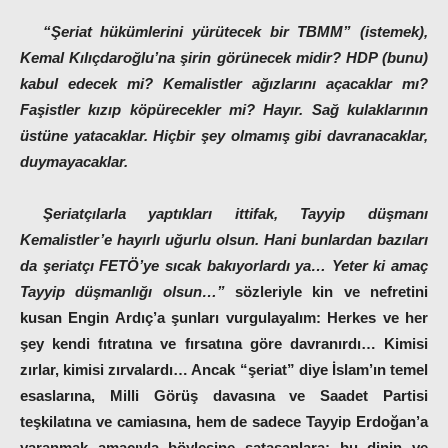
“Şeriat hükümlerini yürütecek bir TBMM” (istemek),
Kemal Kılıçdaroğlu’na şirin görünecek midir? HDP (bunu)
kabul edecek mi? Kemalistler ağızlarını açacaklar mı?
Faşistler kızıp köpürecekler mi? Hayır. Sağ kulaklarının
üstüne yatacaklar. Hiçbir şey olmamış gibi davranacaklar,
duymayacaklar.
Şeriatçılarla yaptıkları ittifak, Tayyip düşmanı
Kemalistler’e hayırlı uğurlu olsun. Hani bunlardan bazıları
da şeriatçı FETÖ’ye sıcak bakıyorlardı ya… Yeter ki amaç
Tayyip düşmanlığı olsun…”
sözleriyle kin ve nefretini
kusan Engin Ardıç’a şunları vurgulayalım:
Herkes ve her
şey kendi fıtratına ve fırsatına göre davranırdı… Kimisi
zırlar, kimisi zırvalardı… Ancak
“şeriat”
diye İslam’ın temel
esaslarına, Milli Görüş davasına ve Saadet Partisi
teşkilatına ve camiasına, hem de sadece Tayyip Erdoğan’a
yaranmak amacıyla böylesine sataşanlara; bu dinin ve