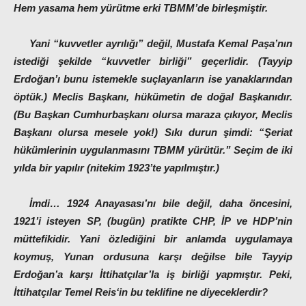
Hem yasama hem yürütme erki TBMM’de birleşmiştir.
Yani “kuvvetler ayrılığı” değil, Mustafa Kemal Paşa’nın
istediği şekilde “kuvvetler birliği” geçerlidir. (Tayyip
Erdoğan’ı bunu istemekle suçlayanların ise yanaklarından
öptük.) Meclis Başkanı, hükümetin de doğal Başkanıdır.
(Bu Başkan Cumhurbaşkanı olursa maraza çıkıyor, Meclis
Başkanı olursa mesele yok!) Sıkı durun şimdi:
“Şeriat
hükümlerinin uygulanmasını TBMM yürütür.”
Seçim de iki
yılda bir yapılır (nitekim 1923’te yapılmıştır.)
İmdi… 1924 Anayasası’nı bile değil, daha öncesini,
1921’i isteyen SP, (bugün) pratikte CHP, İP ve HDP’nin
müttefikidir. Yani özlediğini bir anlamda uygulamaya
koymuş, Yunan ordusuna karşı değilse bile Tayyip
Erdoğan’a karşı İttihatçılar’la iş birliği yapmıştır. Peki,
İttihatçılar
Temel Reis
‘in bu teklifine ne diyeceklerdir?