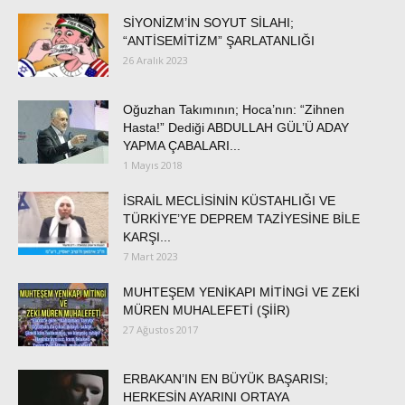
SİYONİZM’İN SOYUT SİLAHI;
“ANTİSEMİTİZM” ŞARLATANLIĞI
26 Aralık 2023
Oğuzhan Takımının; Hoca’nın: “Zihnen
Hasta!” Dediği ABDULLAH GÜL’Ü ADAY
YAPMA ÇABALARI...
1 Mayıs 2018
İSRAİL MECLİSİNİN KÜSTAHLIĞI VE
TÜRKİYE’YE DEPREM TAZİYESİNE BİLE
KARŞI...
7 Mart 2023
MUHTEŞEM YENİKAPI MİTİNGİ VE ZEKİ
MÜREN MUHALEFETİ (ŞİİR)
27 Ağustos 2017
ERBAKAN’IN EN BÜYÜK BAŞARISI;
HERKESİN AYARINI ORTAYA