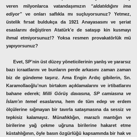
veren milyonlarca vatandaşımızın
“aldatıldığını ima
ediyor”
ve onları saflıkla mı suçluyorsunuz? Yetmez,
üstelik fırsat buldukça da 1921 Anayasasını ve şeriat
esaslarını değiştiren Atatürk’e de sataşıp kin kusmayı
ihmal etmiyorsunuz!? Yoksa resmen provakatörlük mü
yapıyorsunuz?
Evet, SP’nin üst düzey yöneticilerinin yanlış ve yararsız
bazı icraatlarını ve bunların perde arkasını zaman zaman
biz de gündeme taşırız. Ama Engin Ardıç gibilerin, Sn.
Karamollaoğlu’nun birtakım açıklamalarını ve irtibatlarını
bahane ederek;
Milli Görüş davasına, SP camiasına ve
İslam’ın temel esaslarına,
hem de tüm edep ve erdem
ölçülerine sığmayan bir tavırla sataşmasına da sessiz ve
tepkisiz kalamayız. Münafıklığın, marazlı mantığın ve
birilerine yağ çekme uğruna birilerine hakaret etme
küstahlığının, öyle basın özgürlüğü kapsamında bir hak ve