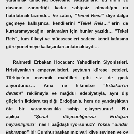
davanın zannettiği kadar sahipsiz olmadığını da
hatırlatmak lazımdı… Ve zaten;
“Temel Reis!”
diye dalga
geçmeye kalkışınca, kendilerini
“Tekel Reis…”
lerin de
kurtaramayacağını anlamaları için bunlar yazıldı… “Tekel
Reis”, tüm ülkeyi ve müesseseleri sadece kendi kafasına
göre yönetmeye kalkışanları anlatmaktaydı…
Rahmetli Erbakan Hocadan; Yahudilerin Siyonistleri,
Hristiyanların emperyalistleri, şeytanın küresel çeteleri,
Türkiye’nin masonik mahfilleri gibi siz de gıcık
alıyordunuz… Ama ne hikmetse
“Erbakan’ın
devamı”
reklâmıyla ve mağdur edebiyatıyla, aynı dış
güçlerin iktidara taşıdığı Erdoğan’a, hem de yandaşlıktan
öte bir yaranmacılıkla sahip çıkıyorsunuz!.. Bu
açıkça
“Şeriat düşmanlığınızla Erdoğan
hayranlığınızı”
nasıl bağdaştırıyorsunuz? Yoksa
“dindar
kahraman”
bir Cumhurbaşkanımız var! diye sevinen ve oy