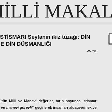
İLLİ MAKA
TİSMARI Şeytanın ikiz tuzağı: DİN
VE DİN DÜŞMANLIĞI
772
pp
e
bütün Milli ve Manevi değerler, tarih boyunca istismar
i ve manevi görevli”
geçinerek insanları aldatıvermek ve