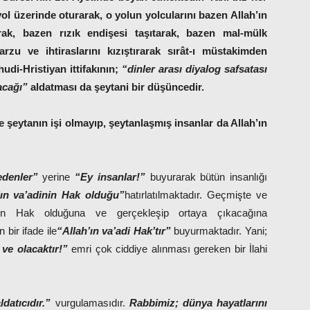
yol üzerinde oturarak, o yolun yolcularını bazen Allah’ın
arak, bazen rızık endişesi taşıtarak, bazen mal-mülk
zu ve ihtiraslarını kızıştırarak sırât-ı müstakimden
i-Hristiyan ittifakının;
“dinler arası diyalog safsatası
acağı”
aldatması da şeytani bir düşüncedir.
e şeytanın işi olmayıp, şeytanlaşmış insanlar da Allah’ın
denler”
yerine
“Ey insanlar!”
buyurarak bütün insanlığı
’ın va’adinin Hak olduğu”
hatırlatılmaktadır. Geçmişte ve
nin Hak olduğuna ve gerçekleşip ortaya çıkacağına
bir ifade ile
“Allah’ın va’adi Hak’tır”
buyurmaktadır. Yani;
 ve olacaktır!”
emri çok ciddiye alınması gereken bir İlahi
datıcıdır.”
vurgulamasıdır.
Rabbimiz; dünya hayatlarını