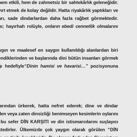
hem etkili, hem de zahmetsiz bir sahtekârlık geleneğidir.
ırt etmek de kolay değildir. Hatta riyakârlık yaptıkları ve
ları, sade dindarlardan daha fazla rağbet görmektedir.
nı; hayırhah rolüyle,
onların ebedi cennetlik olmalarını
gın ve maalesef en saygın kullanıldığı alanlardan biri
endiklerinden ve başlarında dini bütün insanları görmek
ğı hedefiyle
“Dinin hamisi ve havarisi…”
pozisyonuna
marından ürkerek, hatta nefret ederek; dine ve dindar
ilen veya zaten dinsizliği benimseyen kesimlerin oylarını
 bu sefer DİN KARŞITI ve din istismarcılarını suçlayıcı
ktedirler. Ülkemizde çok yaygın olarak görülen “DİN