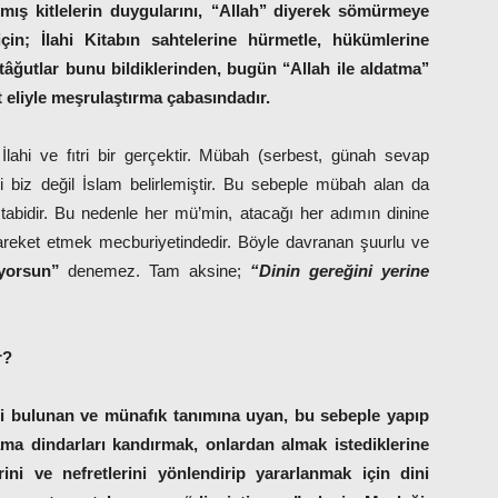
mış kitlelerin duygularını, ‘‘Allah’’ diyerek sömürmeye
çin; İlahi Kitabın sahtelerine hürmetle, hükümlerine
tâğutlar bunu bildiklerinden, bugün ‘‘Allah ile aldatma’’
t eliyle meşrulaştırma çabasındadır.
İlahi ve fıtri bir gerçektir. Mübah (serbest, günah sevap
i biz değil İslam belirlemiştir. Bu sebeple mübah alan da
e tabidir. Bu nedenle her mü’min, atacağı her adımın dinine
reket etmek mecburiyetindedir. Böyle davranan şuurlu ve
iyorsun”
denemez. Tam aksine;
“Dinin gereğini yerine
r?
ri bulunan ve münafık tanımına uyan, bu sebeple yapıp
 ama dindarları kandırmak, onlardan almak istediklerine
ni ve nefretlerini yönlendirip yararlanmak için dini