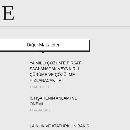
LE
Diğer Makaleler
YA MİLLİ ÇÖZÜM’E FIRSAT
SAĞLANACAK VEYA KİRLİ
ÇÜRÜME VE ÇÖZÜLME
HIZLANACAKTIR!
15 Mart 2024
İSTİŞARENİN ANLAMI VE
ÖNEMİ
17 Aralık 2018
LAİKLİK VE ATATÜRK’ÜN BAKIŞ