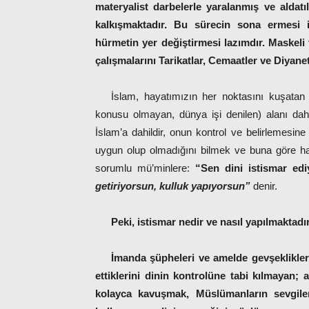
materyalist darbelerle yaralanmış ve aldatıl
kalkışmaktadır. Bu sürecin sona ermesi i
hürmetin yer değiştirmesi lazımdır. Maskeli 
çalışmalarını Tarikatlar, Cemaatler ve Diyane
İslam, hayatımızın her noktasını kuşatan 
konusu olmayan, dünya işi denilen) alanı dah
İslam’a dahildir, onun kontrol ve belirlemesin
uygun olup olmadığını bilmek ve buna göre ha
sorumlu mü’minlere:
“Sen dini istismar ed
getiriyorsun, kulluk yapıyorsun”
denir.
Peki, istismar nedir ve nasıl yapılmaktadı
İmanda şüpheleri ve amelde gevşeklikle
ettiklerini dinin kontrolüne tabi kılmayan;
kolayca kavuşmak, Müslümanların sevgileri