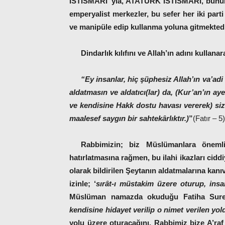
İSTİSMARI”yla, ATATÜRK İSTİSMARI, bunun e
emperyalist merkezler, bu sefer her iki part
ve manipüle edip kullanma yoluna gitmektedi
Dindarlık kılıfını ve Allah’ın adını kullana
“Ey insanlar, hiç şüphesiz Allah’ın va’adi 
aldatmasın ve aldatıcı(lar) da, (Kur’an’ın ay
ve kendisine Hakk dostu havası vererek) sizi
maalesef saygın bir sahtekârlıktır.)
”
(Fatır – 5)
Rabbimizin; biz Müslümanlara önemli 
hatırlatmasına rağmen, bu ilahi ikazları cid
olarak bildirilen Şeytanın aldatmalarına kanı
izinle; ‘
sırât-ı müstakim üzere oturup, insa
Müslüman namazda okuduğu Fatiha Suresi
kendisine hidayet verilip o nimet verilen yo
yolu üzere oturacağını, Rabbimiz bize A’raf