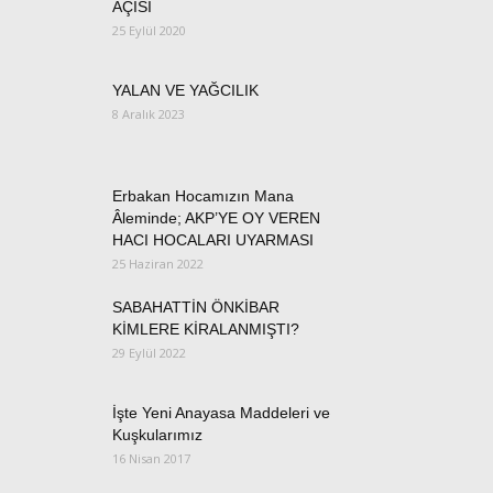
AÇISI
25 Eylül 2020
YALAN VE YAĞCILIK
8 Aralık 2023
Erbakan Hocamızın Mana
Âleminde; AKP’YE OY VEREN
HACI HOCALARI UYARMASI
25 Haziran 2022
SABAHATTİN ÖNKİBAR
KİMLERE KİRALANMIŞTI?
29 Eylül 2022
İşte Yeni Anayasa Maddeleri ve
Kuşkularımız
16 Nisan 2017