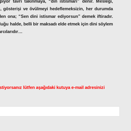
ıyor tavrı takınmaya, “din istismarı” denir. Mesleği,
n, gösterişi ve övülmeyi hedeflemeksizin, her durumda
den ona; “Sen dini istismar ediyorsun” demek iftiradır.
ğu halde, belli bir maksadı elde etmek için dini söylem
arcılarıdır…
tiyorsanız lütfen aşağıdaki kutuya e-mail adresinizi