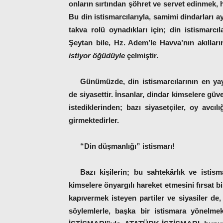
onların sırtından şöhret ve servet edinmek, 
Bu din istismarcılarıyla, samimi dindarları ay
takva rolü oynadıkları için; din istismarcı
Şeytan bile, Hz. Adem’le Havva’nın akılları
istiyor öğüdüyle
çelmiştir.
Günümüzde, din istismarcılarının en yay
de
siyasettir
. İnsanlar, dindar kimselere güv
istediklerinden; bazı siyasetçiler, oy avcılı
girmektedirler.
“Din düşmanlığı” istismarı!
Bazı kişilerin; bu sahtekârlık ve istis
kimselere önyargılı hareket etmesini fırsat b
kapıvermek isteyen partiler ve siyasiler de,
söylemlerle, başka bir istismara yönelme