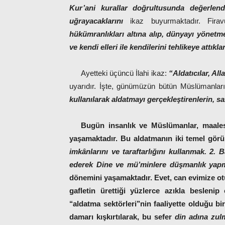
Kur’ani kurallar doğrultusunda değerlend
uğrayacaklarını
ikaz buyurmaktadır. Firav
hükümranlıkları altına alıp, dünyayı yönetme
ve kendi elleri ile kendilerini tehlikeye attıklar
Ayetteki üçüncü İlahi ikaz:
“Aldatıcılar, All
uyarıdır. İşte, günümüzün bütün Müslümanlar
kullanılarak aldatmayı gerçekleştirenlerin, sa
Bugün insanlık ve Müslümanlar, maal
yaşamaktadır. Bu aldatmanın iki temel gö
imkânlarını ve taraftarlığını kullanmak. 2. 
ederek Dine ve mü’minlere düşmanlık ya
dönemini yaşamaktadır. Evet, can evimize otu
gafletin ürettiği yüzlerce azıkla besleni
‘‘aldatma sektörleri’’nin faaliyette olduğu b
damarı kışkırtılarak, bu sefer
din adına zu