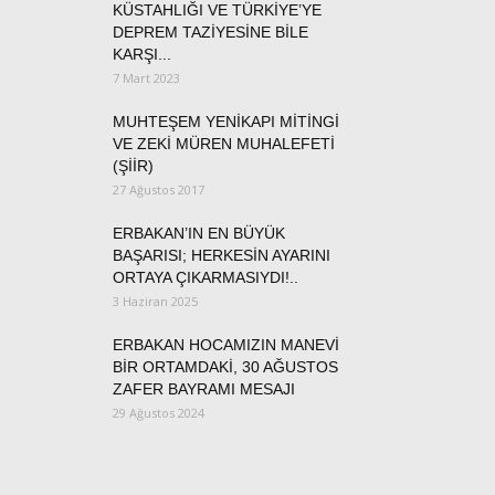
KÜSTAHLIĞI VE TÜRKİYE’YE
DEPREM TAZİYESİNE BİLE
KARŞI...
7 Mart 2023
MUHTEŞEM YENİKAPI MİTİNGİ
VE ZEKİ MÜREN MUHALEFETİ
(ŞİİR)
27 Ağustos 2017
ERBAKAN’IN EN BÜYÜK
BAŞARISI; HERKESİN AYARINI
ORTAYA ÇIKARMASIYDI!..
3 Haziran 2025
ERBAKAN HOCAMIZIN MANEVİ
BİR ORTAMDAKİ, 30 AĞUSTOS
ZAFER BAYRAMI MESAJI
29 Ağustos 2024