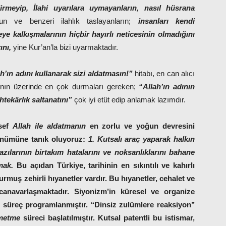
irmeyip, İlahi uyarılara uymayanların, nasıl hüsrana
un ve benzeri ilahlık taslayanların;
insanları kendi
ye kalkışmalarının hiçbir hayırlı neticesinin olmadığını
ını,
yine Kur’an’la bizi uyarmaktadır.
ah’ın adını kullanarak sizi aldatmasın!”
hitabı, en can alıcı
ının üzerinde en çok durmaları gereken;
“Allah’ın adının
htekârlık saltanatını”
çok iyi etüt edip anlamak lazımdır.
esef
Allah ile aldatmanın
en zorlu ve yoğun devresini
rünümüne tanık oluyoruz:
1. Kutsalı araç yaparak halkın
Bazılarının birtakım hatalarını ve noksanlıklarını bahane
pmak.
Bu açıdan Türkiye, tarihinin en sıkıntılı ve kahırlı
rmuş zehirli hıyanetler vardır. Bu hıyanetler, cehalet ve
p canavarlaşmaktadır. Siyonizm’in küresel ve organize
ir süreç programlanmıştır. ‘‘Dinsiz zulümlere reaksiyon’’
lmetme
süreci başlatılmıştır. Kutsal patentli bu istismar,