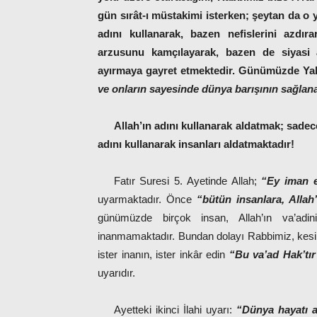
gün sırât-ı müstakimi isterken; şeytan da o 
adını kullanarak, bazen nefislerini azdır
arzusunu kamçılayarak, bazen de siyasi ar
ayırmaya gayret etmektedir. Günümüzde Yahud
ve onların sayesinde dünya barışının sağlan
Allah’ın adını kullanarak aldatmak; sadec
adını kullanarak insanları aldatmaktadır!
Fatır Suresi 5. Ayetinde Allah;
“Ey iman e
uyarmaktadır. Önce
“bütün insanlara, Allah
günümüzde birçok insan, Allah’ın va’adi
inanmamaktadır. Bundan dolayı Rabbimiz, kesin 
ister inanın, ister inkâr edin
“Bu va’ad Hak’tır
uyarıdır.
Ayetteki ikinci İlahi uyarı:
“Dünya hayatı al