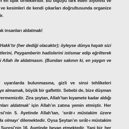
n tipik örnekleridir. Bu olguyu fark eden Siyonist ve
i ve kesimleri de kendi çıkarları doğrultusunda organize
r.
rak insanları aldatmak!
Hakk’tır (her dediği olacaktır); öyleyse dünya hayatı sizi
etlerini, Peygamberin hadislerini istismar edip eğrilterek
 Allah ile aldatmasın. (Bundan sakının ki, en yaygın ve
uyarılarda bulunmasına, gizli ve sinsi tehlikeleri
diye almamak, büyük bir gaflettir. Sebebi de, bize düşman
vermemizdir. Zira şeytan, Allah’tan kıyamete kadar aldığı
nları aldatmak’
için Allah’ın zatına yemin etmiştir. Her
’nin 5. Ayetinde Allah’tan,
‘sırât-ı müstakim üzere
lda olmayı’
dilemektedir. Oysa Şeytan’ın sırât-ı müstakim
 Suresi’nin 16. Ayetinde beyan etmektedir. Yani biz her