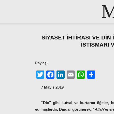
M
SİYASET İHTİRASI VE DİN İS
İSTİSMARI 
Paylaş:
Twitter
Facebook
LinkedIn
Email
WhatsA
Shar
7 Mayıs 2019
“Din” gibi kutsal ve kurtarıcı öğeler, 
edilmişlerdir. Dindar görünerek,
“Allah’ın er