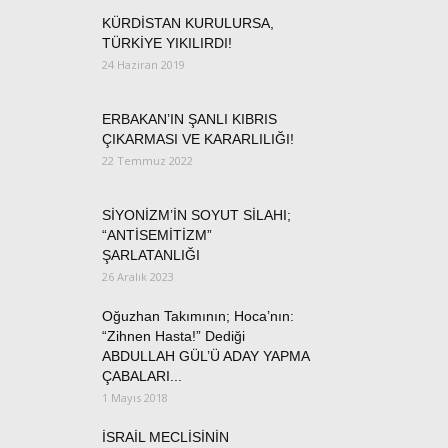
KÜRDİSTAN KURULURSA,
TÜRKİYE YIKILIRDI!
24 Haziran 2019
ERBAKAN’IN ŞANLI KIBRIS
ÇIKARMASI VE KARARLILIĞI!
22 Temmuz 2022
SİYONİZM’İN SOYUT SİLAHI;
“ANTİSEMİTİZM”
ŞARLATANLIĞI
26 Aralık 2023
Oğuzhan Takımının; Hoca’nın:
“Zihnen Hasta!” Dediği
ABDULLAH GÜL’Ü ADAY YAPMA
ÇABALARI...
1 Mayıs 2018
İSRAİL MECLİSİNİN