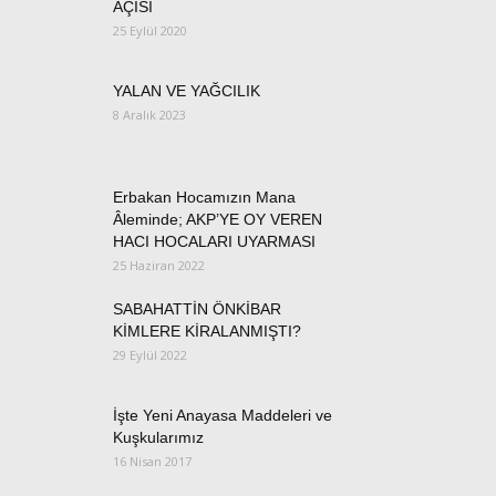
AÇISI
25 Eylül 2020
YALAN VE YAĞCILIK
8 Aralık 2023
Erbakan Hocamızın Mana
Âleminde; AKP’YE OY VEREN
HACI HOCALARI UYARMASI
25 Haziran 2022
SABAHATTİN ÖNKİBAR
KİMLERE KİRALANMIŞTI?
29 Eylül 2022
İşte Yeni Anayasa Maddeleri ve
Kuşkularımız
16 Nisan 2017