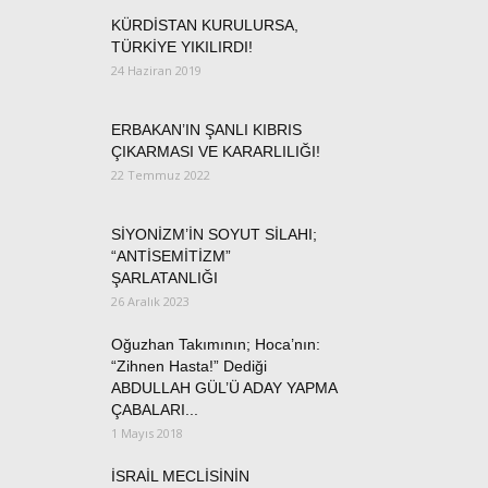
KÜRDİSTAN KURULURSA,
TÜRKİYE YIKILIRDI!
24 Haziran 2019
ERBAKAN’IN ŞANLI KIBRIS
ÇIKARMASI VE KARARLILIĞI!
22 Temmuz 2022
SİYONİZM’İN SOYUT SİLAHI;
“ANTİSEMİTİZM”
ŞARLATANLIĞI
26 Aralık 2023
Oğuzhan Takımının; Hoca’nın:
“Zihnen Hasta!” Dediği
ABDULLAH GÜL’Ü ADAY YAPMA
ÇABALARI...
1 Mayıs 2018
İSRAİL MECLİSİNİN