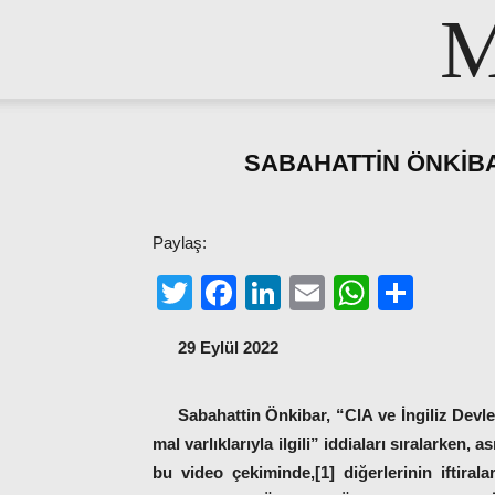
M
SABAHATTİN ÖNKİBA
Paylaş:
Twitter
Facebook
LinkedIn
Email
WhatsA
Shar
29 Eylül 2022
Sabahattin Önkibar, “CIA ve İngiliz Devl
mal varlıklarıyla ilgili” iddiaları sıralarken
bu video çekiminde,[1] diğerlerinin iftira