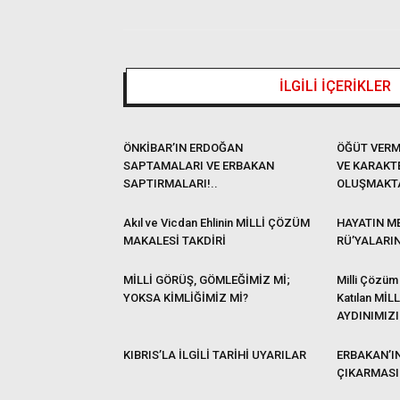
İLGİLİ İÇERİKLER
ÖNKİBAR’IN ERDOĞAN
ÖĞÜT VERM
SAPTAMALARI VE ERBAKAN
VE KARAKT
SAPTIRMALARI!..
OLUŞMAKT
Akıl ve Vicdan Ehlinin MİLLİ ÇÖZÜM
HAYATIN ME
MAKALESİ TAKDİRİ
RÜ’YALARI
MİLLİ GÖRÜŞ, GÖMLEĞİMİZ Mİ;
Milli Çözüm
YOKSA KİMLİĞİMİZ Mİ?
Katılan MİL
AYDINIMIZI
KIBRIS’LA İLGİLİ TARİHİ UYARILAR
ERBAKAN’IN
ÇIKARMASI 