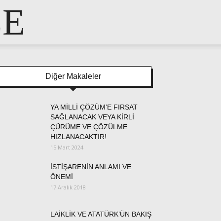
LE
Diğer Makaleler
YA MİLLİ ÇÖZÜM’E FIRSAT
SAĞLANACAK VEYA KİRLİ
ÇÜRÜME VE ÇÖZÜLME
HIZLANACAKTIR!
15 Mart 2024
İSTİŞARENİN ANLAMI VE
ÖNEMİ
17 Aralık 2018
LAİKLİK VE ATATÜRK’ÜN BAKIŞ