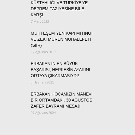
KÜSTAHLIĞI VE TÜRKİYE’YE
DEPREM TAZİYESİNE BİLE
KARŞI...
7 Mart 2023
MUHTEŞEM YENİKAPI MİTİNGİ
VE ZEKİ MÜREN MUHALEFETİ
(ŞİİR)
27 Ağustos 2017
ERBAKAN’IN EN BÜYÜK
BAŞARISI; HERKESİN AYARINI
ORTAYA ÇIKARMASIYDI!..
3 Haziran 2025
ERBAKAN HOCAMIZIN MANEVİ
BİR ORTAMDAKİ, 30 AĞUSTOS
ZAFER BAYRAMI MESAJI
29 Ağustos 2024