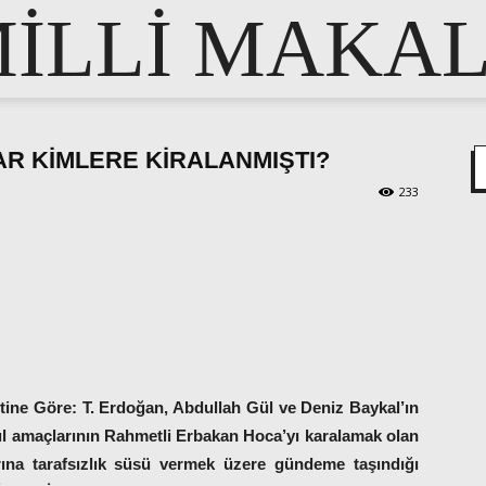
İLLİ MAKA
R KİMLERE KİRALANMIŞTI?
233
pp
e
etine Göre: T. Erdoğan, Abdullah Gül ve Deniz Baykal’ın
, asıl amaçlarının Rahmetli Erbakan Hoca’yı karalamak olan
larına tarafsızlık süsü vermek üzere gündeme taşındığı