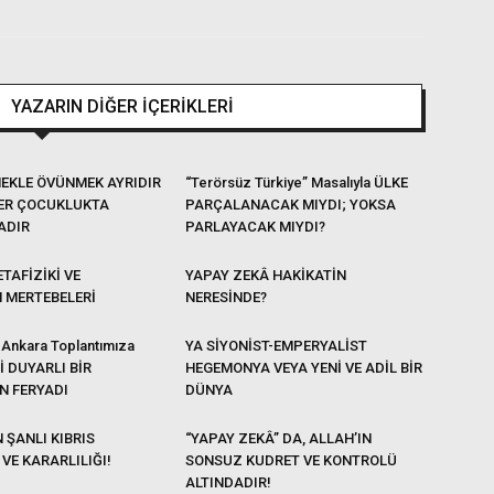
YAZARIN DİĞER İÇERİKLERİ
EKLE ÖVÜNMEK AYRIDIR
“Terörsüz Türkiye” Masalıyla ÜLKE
ER ÇOCUKLUKTA
PARÇALANACAK MIYDI; YOKSA
ADIR
PARLAYACAK MIYDI?
TAFİZİKİ VE
YAPAY ZEKÂ HAKİKATİN
N MERTEBELERİ
NERESİNDE?
 Ankara Toplantımıza
YA SİYONİST-EMPERYALİST
Lİ DUYARLI BİR
HEGEMONYA VEYA YENİ VE ADİL BİR
N FERYADI
DÜNYA
 ŞANLI KIBRIS
“YAPAY ZEKÂ” DA, ALLAH’IN
VE KARARLILIĞI!
SONSUZ KUDRET VE KONTROLÜ
ALTINDADIR!