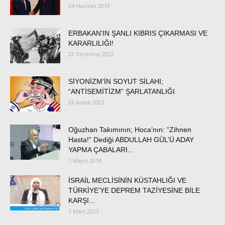
24 Haziran 2019
ERBAKAN’IN ŞANLI KIBRIS ÇIKARMASI VE
KARARLILIĞI!
22 Temmuz 2022
SİYONİZM’İN SOYUT SİLAHI;
“ANTİSEMİTİZM” ŞARLATANLIĞI
26 Aralık 2023
Oğuzhan Takımının; Hoca’nın: “Zihnen
Hasta!” Dediği ABDULLAH GÜL’Ü ADAY
YAPMA ÇABALARI...
1 Mayıs 2018
İSRAİL MECLİSİNİN KÜSTAHLIĞI VE
TÜRKİYE’YE DEPREM TAZİYESİNE BİLE
KARŞI...
7 Mart 2023