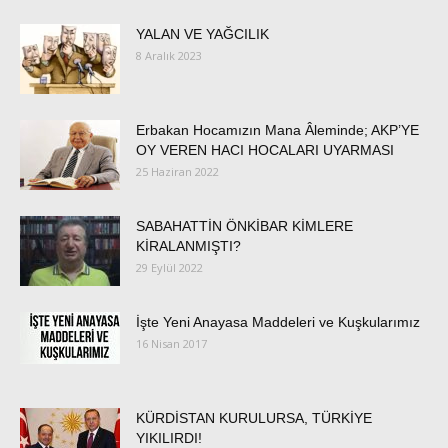
YALAN VE YAĞCILIK
8 Aralık 2023
Erbakan Hocamızın Mana Âleminde; AKP’YE
OY VEREN HACI HOCALARI UYARMASI
25 Haziran 2022
SABAHATTİN ÖNKİBAR KİMLERE
KİRALANMIŞTI?
29 Eylül 2022
İşte Yeni Anayasa Maddeleri ve Kuşkularımız
16 Nisan 2017
KÜRDİSTAN KURULURSA, TÜRKİYE
YIKILIRDI!