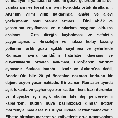
ve mahiyetini yansıtan en önemli göstergelerden birisi de;
yandaşların ve karşıtların aynı konudaki ortak itiraflarıdır.
AKP’nin yirmi yıllık iktidarında; ahlâki ve ailevi
yozlaşmanın aşırı oranda artması… Dini ahlâk ve
yaşantının zayıflaması ve dindarlara saygının oldukça
azalması… Orta direğin kaybolması ve sefaletin
yaygınlaşması… Hırsızlığın ve haksız kolay kazanç
yollarının artık gözü açıklık sayılması ve şehirlerde
Ramazan ayına girildiğini hatırlatan davranış ve
duyarlılıkların ortadan kalkması, Erdoğan’ın tahribat
aynasıdır. Sadece İstanbul, İzmir ve Ankara’da değil,
Anadolu’da bile 20 yıl öncesine nazaran korkunç bir
dejenerasyon yaşanmaktadır. Bir zaman Ramazan ayında
açık lokanta ve çayhaneye zor rastlanırken, bazı durumlar
ve ihtiyaçlar için açık olanlar bile dış pencerelerini
kapatırken, bugün güya başımızdaki dindar iktidar
marifetiyle maalesef bu duyarlılıklara rastlanmamaktadır.
Elbette birtakım mazeret ve zafiyetlerle oruç tutmayanlara