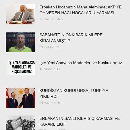
Erbakan Hocamızın Mana Âleminde; AKP’YE
OY VEREN HACI HOCALARI UYARMASI
25 Haziran 2022
SABAHATTİN ÖNKİBAR KİMLERE
KİRALANMIŞTI?
29 Eylül 2022
İşte Yeni Anayasa Maddeleri ve Kuşkularımız
16 Nisan 2017
KÜRDİSTAN KURULURSA, TÜRKİYE
YIKILIRDI!
24 Haziran 2019
ERBAKAN’IN ŞANLI KIBRIS ÇIKARMASI VE
KARARLILIĞI!