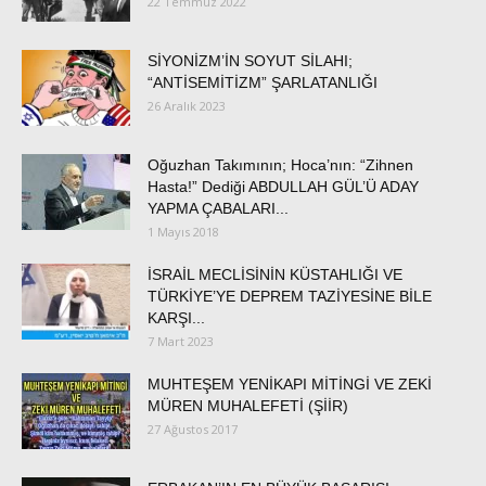
22 Temmuz 2022
SİYONİZM’İN SOYUT SİLAHI;
“ANTİSEMİTİZM” ŞARLATANLIĞI
26 Aralık 2023
Oğuzhan Takımının; Hoca’nın: “Zihnen
Hasta!” Dediği ABDULLAH GÜL’Ü ADAY
YAPMA ÇABALARI...
1 Mayıs 2018
İSRAİL MECLİSİNİN KÜSTAHLIĞI VE
TÜRKİYE’YE DEPREM TAZİYESİNE BİLE
KARŞI...
7 Mart 2023
MUHTEŞEM YENİKAPI MİTİNGİ VE ZEKİ
MÜREN MUHALEFETİ (ŞİİR)
27 Ağustos 2017