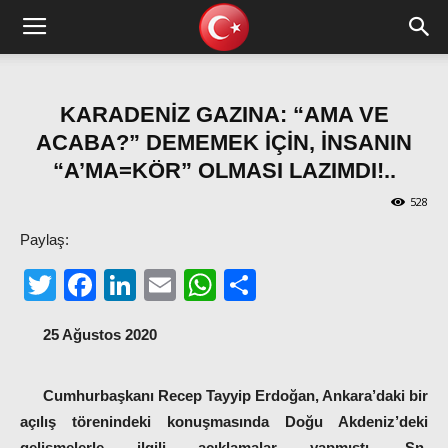
KARADENİZ GAZINA: “AMA VE
ACABA?” DEMEMEK İÇİN, İNSANIN
“A’MA=KÖR” OLMASI LAZIMDI!..
528
Paylaş:
Twitter
Facebook
LinkedIn
Email
WhatsApp
Share
25 Ağustos 2020
Cumhurbaşkanı Recep Tayyip Erdoğan, Ankara’daki bir
açılış törenindeki konuşmasında Doğu Akdeniz’deki
gelişmelerle ilgili açıklamalar yapmıştı. Sn.