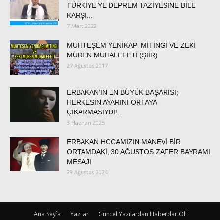
TÜRKİYE’YE DEPREM TAZİYESİNE BİLE
KARŞI...
7 Mart 2023
MUHTEŞEM YENİKAPI MİTİNGİ VE ZEKİ
MÜREN MUHALEFETİ (ŞİİR)
27 Ağustos 2017
ERBAKAN’IN EN BÜYÜK BAŞARISI;
HERKESİN AYARINI ORTAYA
ÇIKARMASIYDI!..
3 Haziran 2025
ERBAKAN HOCAMIZIN MANEVİ BİR
ORTAMDAKİ, 30 AĞUSTOS ZAFER BAYRAMI
MESAJI
29 Ağustos 2024
Ana Sayfa
Yazılar
Güncel Yazılardan Haberdar Ol!