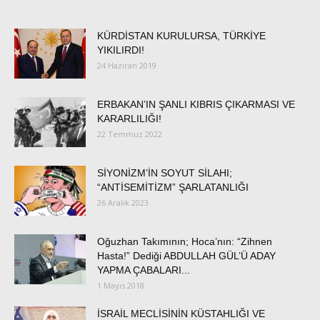
KÜRDİSTAN KURULURSA, TÜRKİYE
YIKILIRDI!
24 Haziran 2019
ERBAKAN’IN ŞANLI KIBRIS ÇIKARMASI VE
KARARLILIĞI!
22 Temmuz 2022
SİYONİZM’İN SOYUT SİLAHI;
“ANTİSEMİTİZM” ŞARLATANLIĞI
26 Aralık 2023
Oğuzhan Takımının; Hoca’nın: “Zihnen
Hasta!” Dediği ABDULLAH GÜL’Ü ADAY
YAPMA ÇABALARI...
1 Mayıs 2018
İSRAİL MECLİSİNİN KÜSTAHLIĞI VE