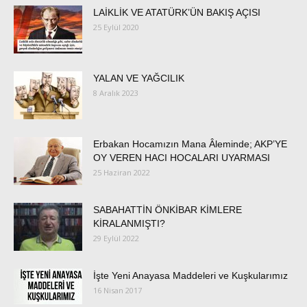
LAİKLİK VE ATATÜRK’ÜN BAKIŞ AÇISI
25 Eylül 2020
YALAN VE YAĞCILIK
8 Aralık 2023
Erbakan Hocamızın Mana Âleminde; AKP’YE
OY VEREN HACI HOCALARI UYARMASI
25 Haziran 2022
SABAHATTİN ÖNKİBAR KİMLERE
KİRALANMIŞTI?
29 Eylül 2022
İşte Yeni Anayasa Maddeleri ve Kuşkularımız
16 Nisan 2017