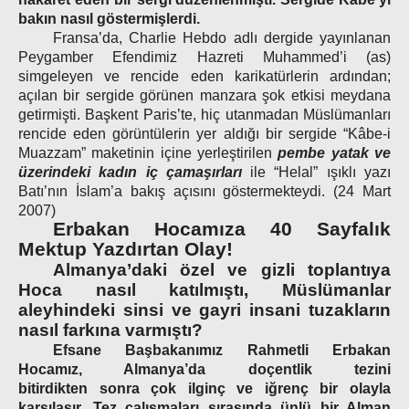
bakın nasıl göstermişlerdi.
Fransa’da, Charlie Hebdo adlı dergide yayınlanan
Peygamber Efendimiz Hazreti Muhammed’i (as)
simgeleyen ve rencide eden karikatürlerin ardından;
açılan bir sergide görünen manzara şok etkisi meydana
getirmişti. Başkent Paris’te, hiç utanmadan Müslümanları
rencide eden görüntülerin yer aldığı bir sergide “Kâbe-i
Muazzam” maketinin içine yerleştirilen
pembe yatak ve
üzerindeki kadın iç çamaşırları
ile “Helal” ışıklı yazı
Batı’nın İslam’a bakış açısını göstermekteydi. (24 Mart
2007)
Erbakan Hocamıza 40 Sayfalık
Mektup Yazdırtan Olay!
Almanya’daki özel ve gizli toplantıya
Hoca nasıl katılmıştı, Müslümanlar
aleyhindeki sinsi ve gayri insani tuzakların
nasıl farkına varmıştı?
Efsane Başbakanımız Rahmetli Erbakan
Hocamız, Almanya’da doçentlik tezini
bitirdikten sonra çok ilginç ve iğrenç bir olayla
karşılaşır. Tez çalışmaları sırasında ünlü bir Alman