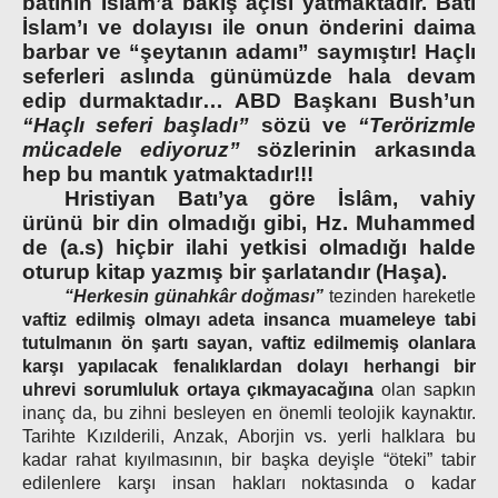
batının İslam’a bakış açısı yatmaktadır. Batı
İslam’ı ve dolayısı ile onun önderini daima
barbar ve “şeytanın adamı” saymıştır! Haçlı
seferleri aslında günümüzde hala devam
edip durmaktadır… ABD Başkanı Bush’un
“Haçlı seferi başladı”
sözü ve
“Terörizmle
mücadele ediyoruz”
sözlerinin arkasında
hep bu mantık yatmaktadır!!!
Hristiyan Batı’ya göre İslâm, vahiy
ürünü bir din olmadığı gibi, Hz. Muhammed
de (a.s) hiçbir ilahi yetkisi olmadığı halde
oturup kitap yazmış bir şarlatandır (Haşa).
“Herkesin günahkâr doğması”
tezinden hareketle
vaftiz edilmiş olmayı adeta insanca muameleye tabi
tutulmanın ön şartı sayan, vaftiz edilmemiş olanlara
karşı yapılacak fenalıklardan dolayı herhangi bir
uhrevi sorumluluk ortaya çıkmayacağına
olan sapkın
inanç da, bu zihni besleyen en önemli teolojik kaynaktır.
Tarihte Kızılderili, Anzak, Aborjin vs. yerli halklara bu
kadar rahat kıyılmasının, bir başka deyişle “öteki” tabir
edilenlere karşı insan hakları noktasında o kadar