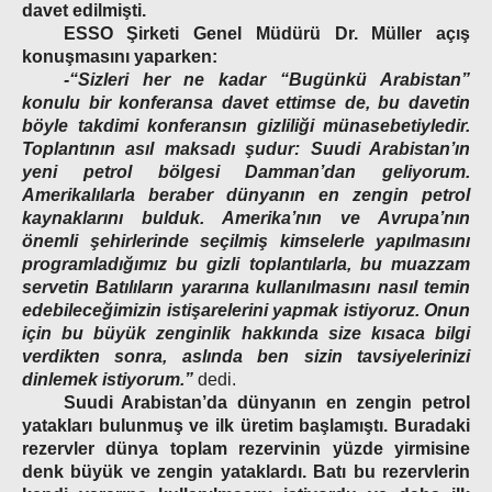
davet edilmişti.
ESSO Şirketi Genel Müdürü Dr. Müller açış
konuşmasını yaparken:
-“Sizleri her ne kadar “Bugünkü Arabistan”
konulu bir konferansa davet ettimse de, bu davetin
böyle takdimi konferansın gizliliği münasebetiyledir.
Toplantının asıl maksadı şudur: Suudi Arabistan’ın
yeni petrol bölgesi Damman’dan geliyorum.
Amerikalılarla beraber dünyanın en zengin petrol
kaynaklarını bulduk. Amerika’nın ve Avrupa’nın
önemli şehirlerinde seçilmiş kimselerle yapılmasını
programladığımız bu gizli toplantılarla, bu muazzam
servetin Batılıların yararına kullanılmasını nasıl temin
edebileceğimizin istişarelerini yapmak istiyoruz. Onun
için bu büyük zenginlik hakkında size kısaca bilgi
verdikten sonra, aslında ben sizin tavsiyelerinizi
dinlemek istiyorum.”
dedi.
Suudi Arabistan’da dünyanın en zengin petrol
yatakları bulunmuş ve ilk üretim başlamıştı. Buradaki
rezervler dünya toplam rezervinin yüzde yirmisine
denk büyük ve zengin yataklardı. Batı bu rezervlerin