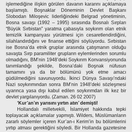
işlemediğine ilişkin görülen davanın kararını açıklamaya
başlamıştı. Boşnaklar Döneminin Devlet Başkanı
Slobodan Miloşevic liderliğindeki Belgrad yönetiminin,
Bosna savaşı (1992 – 1995) sırasında Bosnalı Sırpları
“Büyük Sırbistan” yaratma çabasıyla soykırım olan etnik
temizlik kampanyası yürütmesi için cesaretlendirdiğini,
silahlandırdığını ve finanse ettiğini söylüyordu. Sırbistan
ise Bosna’da etnik gruplar arasında çatışmanın olduğu
savaşta Sırp paramiliter grupların eylemlerinden sorumlu
olmadığını, BM’nin 1948’deki Soykırım Konvansiyonunda
tanımlandığı şekilde, Bosna’daki Boşnak nüfusun
tamamını ya da bir bölümünü yok etme amacı
güdülmediğini savunuyordu. İkinci Dünya Savaşı’ndaki
Nazi soykırımından sonra BM’nin 1948’deki sözleşmesi
uyarınca yasa dışı kabul edilen soykırımdan ilk kez bir
devlet yargılanıyordu. (Zaman. 26 02 2007)
‘Kur’an’ın yarısını yırtın atın’ demişti!
Hollandalı milletvekili, İslamiyet hakkında tepki
toplayacak açıklamalar yapmıştı. Wilders, Müslümanların
zararlı söylemler içeren Kur’an-ı Kerim’in bu bölümlerini
yırtıp atması gerektiğini söyledi. Bir Hollanda gazetesine