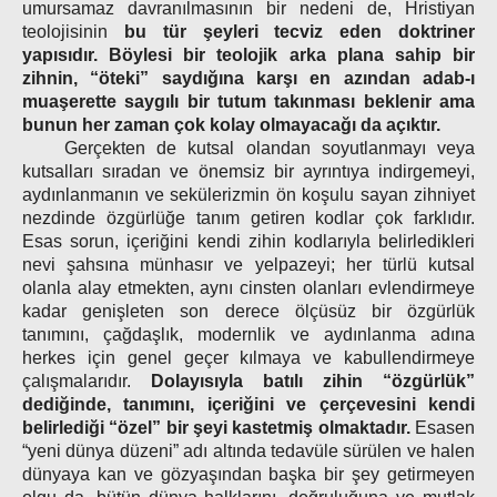
umursamaz davranılmasının bir nedeni de, Hristiyan
teolojisinin
bu tür şeyleri tecviz eden doktriner
yapısıdır. Böylesi bir teolojik arka plana sahip bir
zihnin, “öteki” saydığına karşı en azından adab-ı
muaşerette saygılı bir tutum takınması beklenir ama
bunun her zaman çok kolay olmayacağı da açıktır.
Gerçekten de kutsal olandan soyutlanmayı veya
kutsalları sıradan ve önemsiz bir ayrıntıya indirgemeyi,
aydınlanmanın ve sekülerizmin ön koşulu sayan zihniyet
nezdinde özgürlüğe tanım getiren kodlar çok farklıdır.
Esas sorun, içeriğini kendi zihin kodlarıyla belirledikleri
nevi şahsına münhasır ve yelpazeyi; her türlü kutsal
olanla alay etmekten, aynı cinsten olanları evlendirmeye
kadar genişleten son derece ölçüsüz bir özgürlük
tanımını, çağdaşlık, modernlik ve aydınlanma adına
herkes için genel geçer kılmaya ve kabullendirmeye
çalışmalarıdır.
Dolayısıyla batılı zihin “özgürlük”
dediğinde, tanımını, içeriğini ve çerçevesini kendi
belirlediği “özel” bir şeyi kastetmiş olmaktadır.
Esasen
“yeni dünya düzeni” adı altında tedavüle sürülen ve halen
dünyaya kan ve gözyaşından başka bir şey getirmeyen