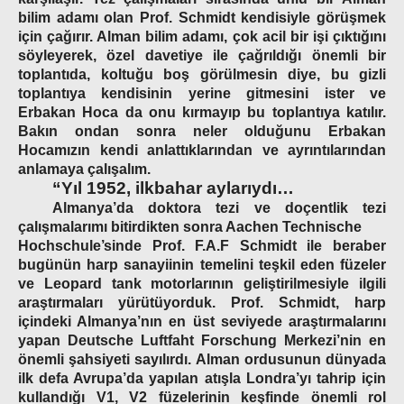
bilim adamı olan Prof. Schmidt kendisiyle görüşmek
için çağırır. Alman bilim adamı, çok acil bir işi çıktığını
söyleyerek, özel davetiye ile çağrıldığı önemli bir
toplantıda, koltuğu boş görülmesin diye, bu gizli
toplantıya kendisinin yerine gitmesini ister ve
Erbakan Hoca da onu kırmayıp bu toplantıya katılır.
Bakın ondan sonra neler olduğunu Erbakan
Hocamızın kendi anlattıklarından ve ayrıntılarından
anlamaya çalışalım.
“Yıl 1952, ilkbahar aylarıydı…
Almanya’da doktora tezi ve doçentlik tezi
çalışmalarımı bitirdikten sonra Aachen Technische
Hochschule’sinde Prof. F.A.F Schmidt ile beraber
bugünün harp sanayiinin temelini teşkil eden füzeler
ve Leopard tank motorlarının geliştirilmesiyle ilgili
araştırmaları yürütüyorduk. Prof. Schmidt, harp
içindeki Almanya’nın en üst seviyede araştırmalarını
yapan Deutsche Luftfaht Forschung Merkezi’nin en
önemli şahsiyeti sayılırdı. Alman ordusunun dünyada
ilk defa Avrupa’da yapılan atışla Londra’yı tahrip için
kullandığı V1, V2 füzelerinin keşfinde önemli rol