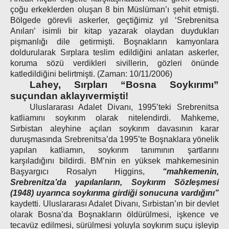
çoğu erkeklerden oluşan 8 bin Müslüman’ı şehit etmişti.
Bölgede görevli askerler, geçtiğimiz yıl ‘Srebrenitsa
Anıları’ isimli bir kitap yazarak olaydan duydukları
pişmanlığı dile getirmişti. Boşnakların kamyonlara
doldurularak Sırplara teslim edildiğini anlatan askerler,
koruma sözü verdikleri sivillerin, gözleri önünde
katledildiğini belirtmişti. (Zaman: 10/11/2006)
Lahey, Sırpları “Bosna Soykırımı”
suçundan aklayıvermişti!
Uluslararası Adalet Divanı, 1995’teki Srebrenitsa
katliamını soykırım olarak nitelendirdi. Mahkeme,
Sırbistan aleyhine açılan soykırım davasının karar
duruşmasında Srebrenitsa’da 1995’te Boşnaklara yönelik
yapılan katliamın, soykırım tanımının şartlarını
karşıladığını bildirdi. BM’nin en yüksek mahkemesinin
Başyargıcı Rosalyn Higgins,
“mahkemenin,
Srebrenitza’da yapılanların, Soykırım Sözleşmesi
(1948) uyarınca soykırıma girdiği sonucuna vardığını”
kaydetti. Uluslararası Adalet Divanı, Sırbistan’ın bir devlet
olarak Bosna’da Boşnakların öldürülmesi, işkence ve
tecavüz edilmesi, sürülmesi yoluyla soykırım suçu işleyip