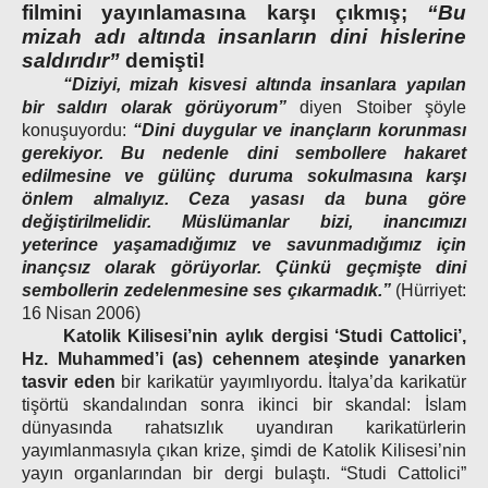
filmini yayınlamasına karşı çıkmış;
“Bu
mizah adı altında insanların dini hislerine
saldırıdır”
demişti!
“Diziyi, mizah kisvesi altında insanlara yapılan
bir saldırı olarak görüyorum”
diyen Stoiber şöyle
konuşuyordu:
“Dini duygular ve inançların korunması
gerekiyor. Bu nedenle dini sembollere hakaret
edilmesine ve gülünç duruma sokulmasına karşı
önlem almalıyız. Ceza yasası da buna göre
değiştirilmelidir. Müslümanlar bizi, inancımızı
yeterince yaşamadığımız ve savunmadığımız için
inançsız olarak görüyorlar. Çünkü geçmişte dini
sembollerin zedelenmesine ses çıkarmadık.”
(Hürriyet:
16 Nisan 2006)
Katolik Kilisesi’nin aylık dergisi ‘Studi Cattolici’,
Hz. Muhammed’i (as) cehennem ateşinde yanarken
tasvir eden
bir karikatür yayımlıyordu. İtalya’da karikatür
tişörtü skandalından sonra ikinci bir skandal: İslam
dünyasında rahatsızlık uyandıran karikatürlerin
yayımlanmasıyla çıkan krize, şimdi de Katolik Kilisesi’nin
yayın organlarından bir dergi bulaştı. “Studi Cattolici”