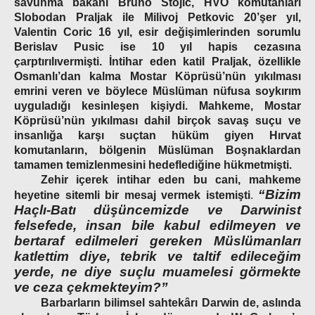
savunma bakanı Bruno Stojic, HVO komutanları
Slobodan Praljak ile Milivoj Petkovic 20’şer yıl,
Valentin Coric 16 yıl, esir değişimlerinden sorumlu
Berislav Pusic ise 10 yıl hapis cezasına
çarptırılıvermişti. İntihar eden katil Praljak, özellikle
Osmanlı’dan kalma Mostar Köprüsü’nün yıkılması
emrini veren ve böylece Müslüman nüfusa soykırım
uyguladığı kesinleşen kişiydi. Mahkeme, Mostar
Köprüsü’nün yıkılması dahil birçok savaş suçu ve
insanlığa karşı suçtan hüküm giyen Hırvat
komutanların, bölgenin Müslüman Boşnaklardan
tamamen temizlenmesini hedeflediğine hükmetmişti.
Zehir içerek intihar eden bu cani, mahkeme
“Bizim
heyetine sitemli bir mesaj vermek istemişti
.
Haçlı-Batı düşüncemizde ve Darwinist
felsefede, insan bile kabul edilmeyen ve
bertaraf edilmeleri gereken Müslümanları
katlettim diye, tebrik ve taltif edileceğim
yerde, ne diye suçlu muamelesi görmekte
ve ceza çekmekteyim?”
Barbarların bilimsel sahtekârı Darwin de, aslında