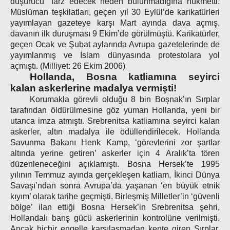
düşürücü” farz edecek neden bulunmadığına hükmetti.
Müslüman teşkilatları, geçen yıl 30 Eylül’de karikatürleri
yayımlayan gazeteye karşı Mart ayında dava açmış,
davanın ilk duruşması 9 Ekim’de görülmüştü. Karikatürler,
geçen Ocak ve Şubat aylarında Avrupa gazetelerinde de
yayımlanmış ve İslam dünyasında protestolara yol
açmıştı. (Milliyet: 26 Ekim 2006)
Hollanda, Bosna katliamına seyirci
kalan askerlerine madalya vermişti!
Korumakla görevli olduğu 8 bin Boşnak’ın Sırplar
tarafından öldürülmesine göz yuman Hollanda, yeni bir
utanca imza atmıştı. Srebrenitsa katliamına seyirci kalan
askerler, altın madalya ile ödüllendirilecek. Hollanda
Savunma Bakanı Henk Kamp, ‘görevlerini zor şartlar
altında yerine getiren’ askerler için 4 Aralık’ta tören
düzenleneceğini açıklamıştı. Bosna Hersek’te 1995
yılının Temmuz ayında gerçekleşen katliam, İkinci Dünya
Savaşı’ndan sonra Avrupa’da yaşanan ‘en büyük etnik
kıyım’ olarak tarihe geçmişti. Birleşmiş Milletler’in ‘güvenli
bölge’ ilan ettiği Bosna Hersek’in Srebrenitsa şehri,
Hollandalı barış gücü askerlerinin kontrolüne verilmişti.
Ancak hiçbir engelle karşılaşmadan kente giren Sırplar,