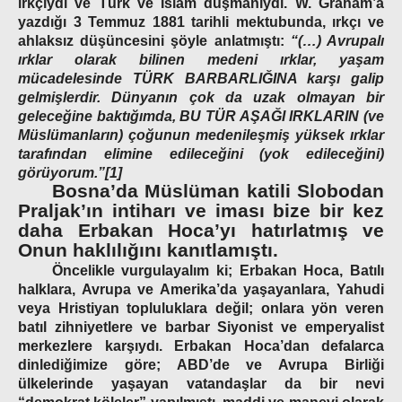
ırkçıydı ve Türk ve İslam düşmanıydı. W. Graham’a
yazdığı 3 Temmuz 1881 tarihli mektubunda, ırkçı ve
ahlaksız düşüncesini şöyle anlatmıştı:
“(…) Avrupalı
ırklar olarak bilinen medeni ırklar, yaşam
mücadelesinde TÜRK BARBARLIĞINA karşı galip
gelmişlerdir. Dünyanın çok da uzak olmayan bir
geleceğine baktığımda, BU TÜR AŞAĞI IRKLARIN (ve
Müslümanların) çoğunun medenileşmiş yüksek ırklar
tarafından elimine edileceğini (yok edileceğini)
görüyorum.”[1]
Bosna’da Müslüman katili Slobodan
Praljak’ın intiharı ve iması bize bir kez
daha Erbakan Hoca’yı hatırlatmış ve
Onun haklılığını kanıtlamıştı.
Öncelikle vurgulayalım ki; Erbakan Hoca, Batılı
halklara, Avrupa ve Amerika’da yaşayanlara, Yahudi
veya Hristiyan topluluklara değil; onlara yön veren
batıl zihniyetlere ve barbar Siyonist ve emperyalist
merkezlere karşıydı. Erbakan Hoca’dan defalarca
dinlediğimize göre; ABD’de ve Avrupa Birliği
ülkelerinde yaşayan vatandaşlar da bir nevi