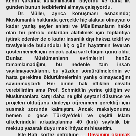
kendi yararına kullanılmasını istiyordu ve daha ilk
günden bunun tedbirlerini almaya çalışıyordu.
Dr. Müller, ayrıca konuşması esnasında;
Müslümanlık hakkında gerçekle hiç alakası olmayan o
kadar yanlış şeyler anlattı ve Müslümanların hakkı
olan bu petrolü onlardan alabilmek için toplantıya
iştirak edenler de o kadar insanlık dışı haksız teklif ve
tavsiyelerde bulundular ki; o gün hayatımın feveran
göstermemek için en çok çaba sarf ettiğim günü oldu.
Bunlar, Müslümanların evrimlerini henüz
tamamlamadığını, bu nedenle tam insan
sayılmayacaklarını, bu yüzden sömürülmelerinin ve
hatta gerekirse öldürülmelerinin yanlış olmayacağını
savunmuşlardı. Her birine hak ettikleri cevabı
verebilirdim ama Prof. Schmidt’in yerine gittiğim ve
Müslümanlara karşı daha ne gibi şeytani düşünce ve
projeleri olduğunu dinleyip öğrenmem gerektiği için
susmak zorunda kalmıştım. Ancak reaksiyonumu
hemen o gece Türkiye’deki ve çeşitli İslam
ülkelerindeki arkadaşlarıma 40 (kırk) sayfalık bir
mektup yazarak duyurmak ihtiyacını hissettim.
İşte Batı, körfez petrolüne
…
Devamını okumak