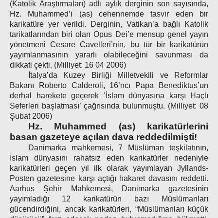
(Katolik Araştırmaları) adlı aylık derginin son sayısında,
Hz. Muhammed’i (as) cehennemde tasvir eden bir
karikatüre yer verildi. Derginin, Vatikan’a bağlı Katolik
tarikatlarından biri olan Opus Dei’e mensup genel yayın
yönetmeni Cesare Cavelleri’nin, bu tür bir karikatürün
yayımlanmasının yararlı olabileceğini savunması da
dikkati çekti. (Milliyet: 16 04 2006)
İtalya’da Kuzey Birliği Milletvekili ve Reformlar
Bakanı Roberto Calderoli, 16’ncı Papa Benediktus’un
derhal harekete geçerek ’İslam dünyasına karşı Haçlı
Seferleri başlatması’ çağrısında bulunmuştu. (Milliyet: 08
Şubat 2006)
Hz. Muhammed (as) karikatürlerini
basan gazeteye açılan dava reddedilmişti!
Danimarka mahkemesi, 7 Müslüman teşkilatının,
İslam dünyasını rahatsız eden karikatürler nedeniyle
karikatürleri geçen yıl ilk olarak yayımlayan Jyllands-
Posten gazetesine karşı açtığı hakaret davasını reddetti.
Aarhus Şehir Mahkemesi, Danimarka gazetesinin
yayımladığı 12 karikatürün bazı Müslümanları
gücendirdiğini, ancak karikatürleri, “Müslümanları küçük