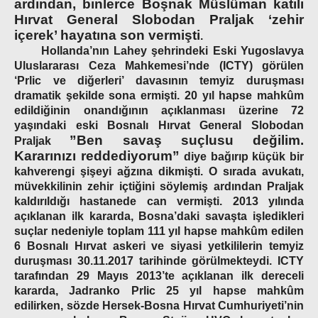
ardından, binlerce Boşnak Müslüman katili
Hırvat General Slobodan Praljak ‘zehir
içerek’ hayatına son vermişti
.
Hollanda’nın Lahey şehrindeki Eski Yugoslavya
Uluslararası Ceza Mahkemesi’nde (ICTY) görülen
‘Prlic ve diğerleri’ davasının temyiz duruşması
dramatik şekilde sona ermişti. 20 yıl hapse mahkûm
edildiğinin onandığının açıklanması üzerine 72
yaşındaki eski Bosnalı Hırvat General Slobodan
”Ben savaş suçlusu değilim.
Praljak
Kararınızı reddediyorum”
diye bağırıp küçük bir
kahverengi şişeyi ağzına dikmişti. O sırada avukatı,
müvekkilinin zehir içtiğini söylemiş ardından Praljak
kaldırıldığı hastanede can vermişti. 2013 yılında
açıklanan ilk kararda, Bosna’daki savaşta işledikleri
suçlar nedeniyle toplam 111 yıl hapse mahkûm edilen
6 Bosnalı Hırvat askeri ve siyasi yetkililerin temyiz
duruşması 30.11.2017 tarihinde görülmekteydi. ICTY
tarafından 29 Mayıs 2013’te açıklanan ilk dereceli
kararda, Jadranko Prlic 25 yıl hapse mahkûm
edilirken, sözde Hersek-Bosna Hırvat Cumhuriyeti’nin