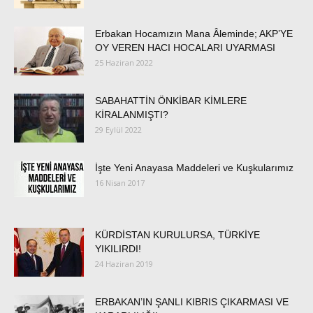
Erbakan Hocamızın Mana Âleminde; AKP’YE
OY VEREN HACI HOCALARI UYARMASI
25 Haziran 2022
SABAHATTİN ÖNKİBAR KİMLERE
KİRALANMIŞTI?
29 Eylül 2022
İşte Yeni Anayasa Maddeleri ve Kuşkularımız
16 Nisan 2017
KÜRDİSTAN KURULURSA, TÜRKİYE
YIKILIRDI!
24 Haziran 2019
ERBAKAN’IN ŞANLI KIBRIS ÇIKARMASI VE