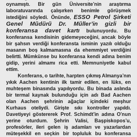
oynamıştı. Bir gün Üniversite’nin araştırma
laboratuvarında çalışırken benimle görüşmek
ESSO Petrol Şirketi
istediğini söyledi. Önünde,
Genel Müdürü Dr. Müller’in gizli bir
konferansa davet kartı
bulunuyordu. Bu
konferansa kendisinin gidemeyeceğini, ancak böyle
bir şahsın verdiği konferansta isminin yazılı olduğu
masanın boş kalmamasına da ehemmiyet verdiğini
belirtti. Mümkünse bu konferansa kendi adına benim
gidip, yerini almamı rica etti. Memnuniyetle kabul
ettim.
Konferans, o tarihte, harpten çıkmış Almanya’nın
yıkık Aachen kentinin ilk tamir edilen, en lüks, en
muhteşem binasında yapılıyordu. Bu binada aslında
bir termal kaynak bulunduğu için adı Bad Aachen
olan Aachen şehrinin ağaçlar içindeki meşhur
Kurhaus oteliydi. Girişte sıkı kontroller yapıldı.
Davetiyeyi göstererek Prof. Schimdt’in adına O’nun
yerine oturdum. Şehrin Valisi, Başpiskopos’u,
profesörler, ileri gelen iş adamları ve yazarlardan
müteşekkil en seçkin bir topluluk bu konferansa