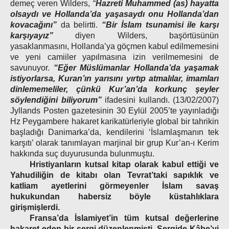
demeç veren Wilders, “
Hazreti Muhammed (as) hayatta
olsaydı ve Hollanda’da yaşasaydı onu Hollanda’dan
kovacağını”
da belirtti.
“Bir İslam tsunamisi ile karşı
karşıyayız”
diyen Wilders, başörtüsünün
yasaklanmasını, Hollanda’ya göçmen kabul edilmemesini
ve yeni camiiler yapılmasına izin verilmemesini de
savunuyor.
“Eğer Müslümanlar Hollanda’da yaşamak
istiyorlarsa, Kuran’ın yarısını yırtıp atmalılar, imamları
dinlememeliler, çünkü Kur’an’da korkunç şeyler
söylendiğini biliyorum”
ifadesini kullandı. (13/02/2007)
Jyllands Posten gazetesinin 30 Eylül 2005’te yayınladığı
Hz Peygambere hakaret karikatürleriyle global bir tahrikin
başladığı Danimarka’da, kendilerini ‘İslamlaşmanın tek
karşıtı’ olarak tanımlayan marjinal bir grup Kur’an-ı Kerim
hakkında suç duyurusunda bulunmuştu.
Hristiyanların kutsal kitap olarak kabul ettiği ve
Yahudiliğin de kitabı olan Tevrat’taki sapıklık ve
katliam ayetlerini görmeyenler İslam savaş
hukukundan habersiz böyle küstahlıklara
girişmişlerdi.
Fransa’da İslamiyet’in tüm kutsal değerlerine
hakaret eden bir sergi düzenlenmişti. Sergide Kâbe’yi