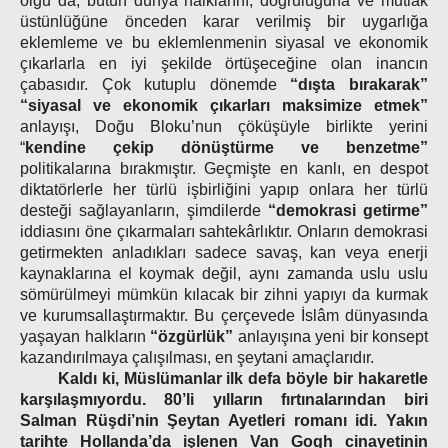
olgu da, bütün dünya halklarını, doğruluğuna ve mutlak
üstünlüğüne önceden karar verilmiş bir uygarlığa
eklemleme ve bu eklemlenmenin siyasal ve ekonomik
çıkarlarla en iyi şekilde örtüşeceğine olan inancın
çabasıdır. Çok kutuplu dönemde
“dışta bırakarak”
“siyasal ve ekonomik çıkarları maksimize etmek”
anlayışı, Doğu Bloku’nun çöküşüyle birlikte yerini
“
kendine çekip dönüştürme ve benzetme”
politikalarına bırakmıştır. Geçmişte en kanlı, en despot
diktatörlerle her türlü işbirliğini yapıp onlara her türlü
desteği sağlayanların, şimdilerde
“demokrasi getirme”
iddiasını öne çıkarmaları sahtekârlıktır. Onların demokrasi
getirmekten anladıkları sadece savaş, kan veya enerji
kaynaklarına el koymak değil, aynı zamanda uslu uslu
sömürülmeyi mümkün kılacak bir zihni yapıyı da kurmak
ve kurumsallaştırmaktır. Bu çerçevede İslâm dünyasında
yaşayan halkların
“özgürlük”
anlayışına yeni bir konsept
kazandırılmaya çalışılması, en şeytani amaçlarıdır.
Kaldı ki, Müslümanlar ilk defa böyle bir hakaretle
karşılaşmıyordu. 80’li yılların fırtınalarından biri
Salman Rüşdi’nin Şeytan Ayetleri romanı idi. Yakın
tarihte Hollanda’da işlenen Van Gogh cinayetinin