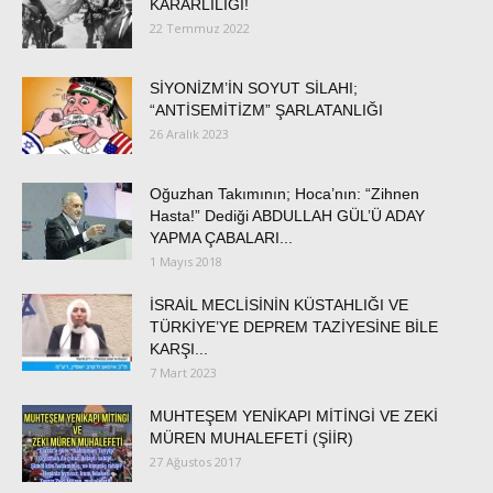
KARARLILIĞI!
22 Temmuz 2022
SİYONİZM’İN SOYUT SİLAHI;
“ANTİSEMİTİZM” ŞARLATANLIĞI
26 Aralık 2023
Oğuzhan Takımının; Hoca’nın: “Zihnen
Hasta!” Dediği ABDULLAH GÜL’Ü ADAY
YAPMA ÇABALARI...
1 Mayıs 2018
İSRAİL MECLİSİNİN KÜSTAHLIĞI VE
TÜRKİYE’YE DEPREM TAZİYESİNE BİLE
KARŞI...
7 Mart 2023
MUHTEŞEM YENİKAPI MİTİNGİ VE ZEKİ
MÜREN MUHALEFETİ (ŞİİR)
27 Ağustos 2017