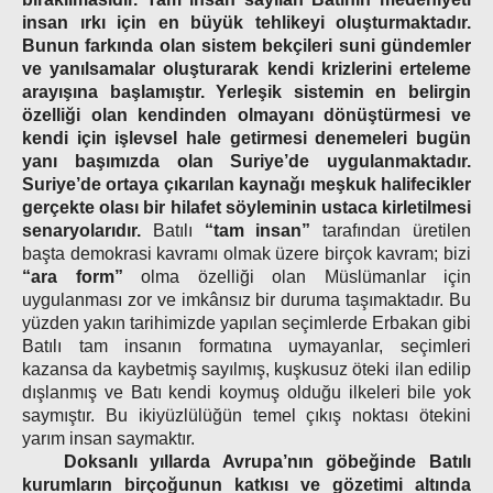
insan ırkı için en büyük tehlikeyi oluşturmaktadır.
Bunun farkında olan sistem bekçileri suni gündemler
ve yanılsamalar oluşturarak kendi krizlerini erteleme
arayışına başlamıştır. Yerleşik sistemin en belirgin
özelliği olan kendinden olmayanı dönüştürmesi ve
kendi için işlevsel hale getirmesi denemeleri bugün
yanı başımızda olan Suriye’de uygulanmaktadır.
Suriye’de ortaya çıkarılan kaynağı meşkuk halifecikler
gerçekte olası bir hilafet söyleminin ustaca kirletilmesi
senaryolarıdır.
Batılı
“tam insan”
tarafından üretilen
başta demokrasi kavramı olmak üzere birçok kavram; bizi
“ara form”
olma özelliği olan Müslümanlar için
uygulanması zor ve imkânsız bir duruma taşımaktadır. Bu
yüzden yakın tarihimizde yapılan seçimlerde Erbakan gibi
Batılı tam insanın formatına uymayanlar, seçimleri
kazansa da kaybetmiş sayılmış, kuşkusuz öteki ilan edilip
dışlanmış ve Batı kendi koymuş olduğu ilkeleri bile yok
saymıştır. Bu ikiyüzlülüğün temel çıkış noktası ötekini
yarım insan saymaktır.
Doksanlı yıllarda Avrupa’nın göbeğinde Batılı
kurumların birçoğunun katkısı ve gözetimi altında