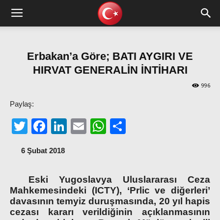
Erbakan’a Göre; BATI AYGIRI VE
HIRVAT GENERALİN İNTİHARI
996
Paylaş:
Twitter
Facebook
LinkedIn
Email
WhatsApp
Share
6 Şubat 2018
Eski Yugoslavya Uluslararası Ceza
Mahkemesindeki (ICTY), ‘Prlic ve diğerleri’
davasının temyiz duruşmasında, 20 yıl hapis
cezası kararı verildiğinin açıklanmasının