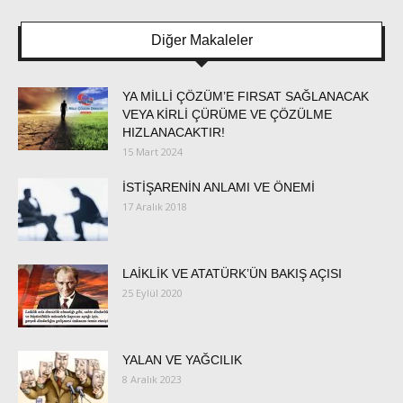
Diğer Makaleler
YA MİLLİ ÇÖZÜM’E FIRSAT SAĞLANACAK
VEYA KİRLİ ÇÜRÜME VE ÇÖZÜLME
HIZLANACAKTIR!
15 Mart 2024
İSTİŞARENİN ANLAMI VE ÖNEMİ
17 Aralık 2018
LAİKLİK VE ATATÜRK’ÜN BAKIŞ AÇISI
25 Eylül 2020
YALAN VE YAĞCILIK
8 Aralık 2023