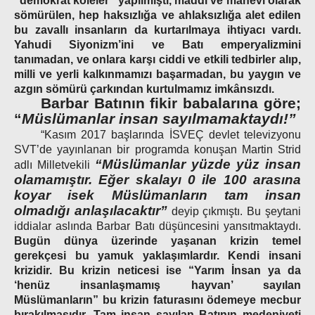
“demokrat köleler” yapılmıştı, maddi ve manevi olarak
sömürülen, hep haksızlığa ve ahlaksızlığa alet edilen
bu zavallı insanların da kurtarılmaya ihtiyacı vardı.
Yahudi Siyonizm’ini ve Batı emperyalizmini
tanımadan, ve onlara karşı ciddi ve etkili tedbirler alıp,
milli ve yerli kalkınmamızı başarmadan, bu yaygın ve
azgın sömürü çarkından kurtulmamız imkânsızdı.
Barbar Batının fikir babalarına göre;
“
Müslümanlar insan sayılmamaktaydı!”
“Kasım 2017 başlarında İSVEÇ devlet televizyonu
SVT’de yayınlanan bir programda konuşan Martin Strid
“Müslümanlar yüzde yüz insan
adlı Milletvekili
olamamıştır. Eğer skalayı 0 ile 100 arasına
koyar isek Müslümanların tam insan
olmadığı anlaşılacaktır”
deyip çıkmıştı. Bu şeytani
iddialar aslında Barbar Batı düşüncesini yansıtmaktaydı.
Bugün dünya üzerinde yaşanan krizin temel
gerekçesi bu yamuk yaklaşımlardır. Kendi insani
krizidir. Bu krizin neticesi ise “Yarım İnsan ya da
‘henüz insanlaşmamış hayvan’ sayılan
Müslümanların” bu krizin faturasını ödemeye mecbur
bırakılmasıdır. Tam insan sayılan Batının medeniyeti