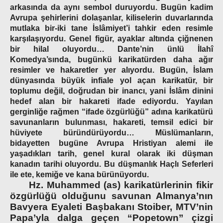
arkasında da aynı sembol duruyordu. Bugün kadim
Avrupa şehirlerini dolaşanlar, kiliselerin duvarlarında
mutlaka bir-iki tane İslâmiyet’i tahkir eden resimle
karşılaşıyordu. Genel figür, ayaklar altında çiğnenen
bir hilal oluyordu… Dante’nin ünlü İlahî
Komedya’sında, bugünkü karikatürden daha ağır
resimler ve hakaretler yer alıyordu. Bugün, İslam
dünyasında büyük infiale yol açan karikatür, bir
toplumu değil, doğrudan bir inancı, yani İslâm dinini
hedef alan bir hakareti ifade ediyordu. Yayılan
gerginliğe rağmen “ifade özgürlüğü” adına karikatürü
savunanların bulunması, hakareti, temsil edici bir
hüviyete büründürüyordu… Müslümanların,
bidayetten bugüne Avrupa Hristiyan alemi ile
yaşadıkları tarih, genel kural olarak iki düşman
kanadın tarihi oluyordu. Bu düşmanlık Haçlı Seferleri
ile ete, kemiğe ve kana bürünüyordu.
Hz. Muhammed (as) karikatürlerinin fikir
özgürlüğü olduğunu savunan Almanya’nın
Bavyera Eyaleti Başbakanı Stoiber, MTV’nin
Papa’yla dalga geçen “Popetown” çizgi