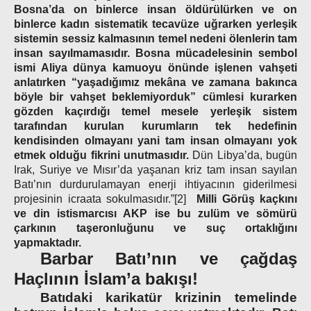
Bosna’da on binlerce insan öldürülürken ve on
binlerce kadın sistematik tecavüze uğrarken yerleşik
sistemin sessiz kalmasının temel nedeni ölenlerin tam
insan sayılmamasıdır. Bosna mücadelesinin sembol
ismi Aliya dünya kamuoyu önünde işlenen vahşeti
anlatırken “yaşadığımız mekâna ve zamana bakınca
böyle bir vahşet beklemiyorduk” cümlesi kurarken
gözden kaçırdığı temel mesele yerleşik sistem
tarafından kurulan kurumların tek hedefinin
kendisinden olmayanı yani tam insan olmayanı yok
etmek olduğu fikrini unutmasıdır.
Dün Libya’da, bugün
Irak, Suriye ve Mısır’da yaşanan kriz tam insan sayılan
Batı’nın durdurulamayan enerji ihtiyacının giderilmesi
projesinin icraata sokulmasıdır.
”
[2]
Milli Görüş kaçkını
ve din istismarcısı AKP ise bu zulüm ve sömürü
çarkının taşeronluğunu ve suç ortaklığını
yapmaktadır.
Barbar Batı’nın ve çağdaş
Haçlının İslam’a bakışı!
Batıdaki karikatür krizinin temelinde