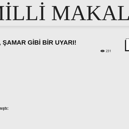
İLLİ MAKA
 ŞAMAR GİBİ BİR UYARI!
231
pp
e
ıştı: