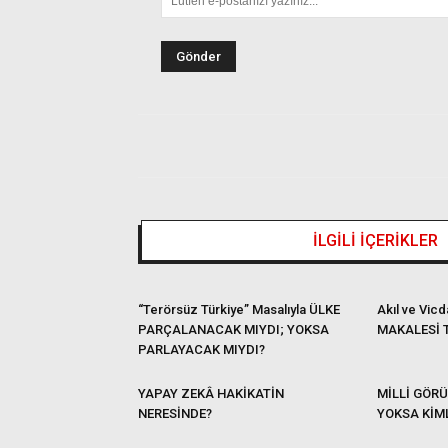
İLGİLİ İÇERİKLER
“Terörsüz Türkiye” Masalıyla ÜLKE
Akıl ve Vic
PARÇALANACAK MIYDI; YOKSA
MAKALESİ 
PARLAYACAK MIYDI?
YAPAY ZEKÂ HAKİKATİN
MİLLİ GÖRÜ
NERESİNDE?
YOKSA KİML