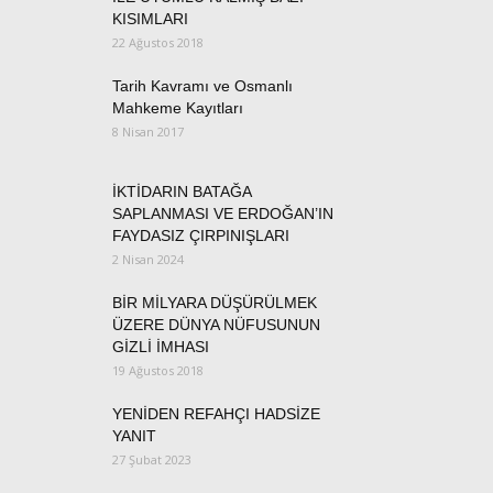
KISIMLARI
22 Ağustos 2018
Tarih Kavramı ve Osmanlı
Mahkeme Kayıtları
8 Nisan 2017
İKTİDARIN BATAĞA
SAPLANMASI VE ERDOĞAN’IN
FAYDASIZ ÇIRPINIŞLARI
2 Nisan 2024
BİR MİLYARA DÜŞÜRÜLMEK
ÜZERE DÜNYA NÜFUSUNUN
GİZLİ İMHASI
19 Ağustos 2018
YENİDEN REFAHÇI HADSİZE
YANIT
27 Şubat 2023