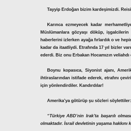
Tayyip Erdoğan bizim kardeşimizdi. Reisi
Karınca ezmeyecek kadar merhametliyd
Müslümanlara gözyaşı döküp, işgalcilerin 
haberlerini izlerken ayağa fırlardık o ve hep
kadar da itaatliydi. Etrafında 17 yıl bizler va
ederdi. Biz onu Erbakan Hocamızın veliahdı 
Boynu kopasıca, Siyonist ajanı, Amerik
ihtiraslarından istifade ederek, etrafını çev
için yönlendirdiler. Kandırdılar!
Amerika’ya götürüp şu sözleri söylettiler
“Türkiye ABD’nin Irak’ta başarılı olma
olmaktadır. İsrail devletinin yaşama hakkını 