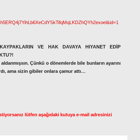
uEBh5ERQ4j7YihLb6XeCdYSkTifqMqLKDZhQYh2exoel&id=1
 KAYPAKLARIN VE HAK DAVAYA HIYANET EDİP
KTU?!
aldanmışsın. Çünkü o dönemlerde bile bunların ayarını
rdı, ama sizin gibiler onlara çamur attı…
tiyorsanız lütfen aşağıdaki kutuya e-mail adresinizi