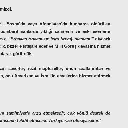
mizdi.
i. Bosna’da veya Afganistan’da hunharca öldürülen
bombardımanlarda yıktığı camilerin ve eski eserlerin
imiz.
“Erbakan Hocamızın kara tırnağı olamam!”
diyecek
rdık, bizlerle istişare eder ve Milli Görüş davasına hizmet
olarak görürdük.
an severler, rezil müptezeller, onun zaaflarından ve
irip, onu Amerikan ve İsrail’in emellerine hizmet ettirmek
:
sını samimiyetle arzu etmektedir, çok yönlü destek de
kimsenin tehdit etmesine Türkiye razı olmayacaktır.”