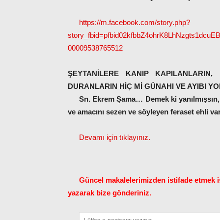
https://m.facebook.com/story.php?
story_fbid=pfbid02kfbbZ4ohrK8LhNzgts1dc
00009538765512
ŞEYTANİLERE KANIP KAPILANLARIN,
DURANLARIN HİÇ Mİ GÜNAHI VE AYIBI YO
Sn. Ekrem Şama… Demek ki yanılmışsın, 
ve amacını sezen ve söyleyen feraset ehli va
Devamı için tıklayınız.
Güncel makalelerimizden istifade etmek is
yazarak bize gönderiniz.