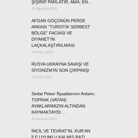
ŞİŞİRİP PARLATIR, AMA; EN...
25 Ağustos 2018
AFGAN GÖÇÜNÜN PERDE
ARKASI “TURİSTİK SERBEST
BÖLGE” FACİASI VE
DİYANET’İN
LAÇKALAŞTIRILMASI
14 Nisan 2022
RUSYA UKRAYNA SAVAŞI VE
SİYONİZM’İN SON ÇIRPINIŞI
15 Ekim 2024
Sedat Peker İfşaatlarının Anlamı:
TOPRAK (VATAN)
AYAKLARIMIZIN ALTINDAN
KAYMAKTAYDI ...
30 Haziran 2021
İNCİL VE TEVRAT’IN, KUR’AN
İLE UYUMLU KALMIŞ BAZI