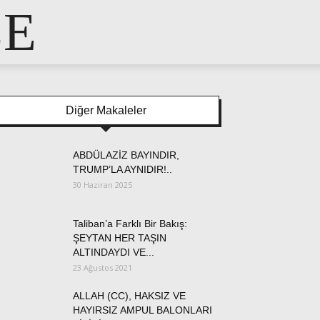
LE
Diğer Makaleler
ABDÜLAZİZ BAYINDIR,
TRUMP’LA AYNIDIR!..
30 Haziran 2025
Taliban’a Farklı Bir Bakış:
ŞEYTAN HER TAŞIN
ALTINDAYDI VE...
23 Ağustos 2021
ALLAH (CC), HAKSIZ VE
HAYIRSIZ AMPUL BALONLARI