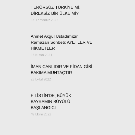
TERÖRSÜZ TÜRKİYE Mİ;
DİREKSİZ BİR ÜLKE Mİ?
13 Temmuz 2026
Ahmet Akgül Üstadımızın
Ramazan Sohbeti: AYETLER VE
HİKMETLER
16 Nisan 2021
İMAN CANLIDIR VE FİDAN GİBİ
BAKIMA MUHTAÇTIR
23 Eylül 2022
FİLİSTİN’DE; BÜYÜK
BAYRAMIN BÜYÜLÜ
BAŞLANGICI
18 Ekim 2023