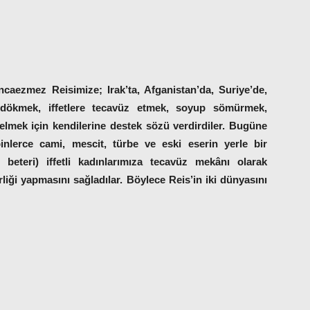
ncaezmez Reisimize; Irak’ta, Afganistan’da, Suriye’de,
 dökmek, iffetlere tecavüz etmek, soyup sömürmek,
gelmek için kendilerine destek sözü verdirdiler. Bugüne
nlerce cami, mescit, türbe ve eski eserin yerle bir
 beteri) iffetli kadınlarımıza tecavüz mekânı olarak
birliği yapmasını sağladılar. Böylece Reis’in iki dünyasını