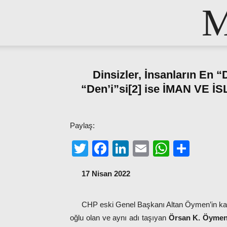
M
Dinsizler, İnsanların En “
“Den’i”si[2] ise İMAN VE
Paylaş:
Twitter
Facebook
LinkedIn
Email
WhatsA
Shar
17 Nisan 2022
CHP eski Genel Başkanı Altan Öymen’in ka
oğlu olan ve aynı adı taşıyan
Örsan K. Öymen