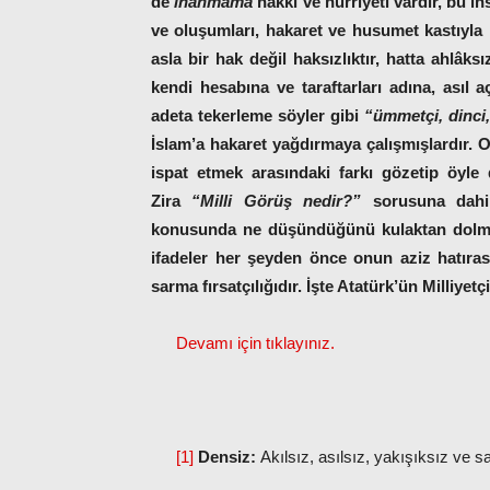
de
inanmama
hakkı ve hürriyeti vardır, bu i
ve oluşumları, hakaret ve husumet kastıyla
asla bir hak değil haksızlıktır, hatta ahlâk
kendi hesabına ve taraftarları adına, asıl 
adeta tekerleme söyler gibi
“ümmetçi, dinci
İslam’a hakaret yağdırmaya çalışmışlardır. 
ispat etmek arasındaki farkı gözetip öyle
Zira
“Milli Görüş nedir?”
sorusuna dahi g
konusunda ne düşündüğünü kulaktan dolma 
ifadeler her şeyden önce onun aziz hatırasın
sarma fırsatçılığıdır.
İşte Atatürk’ün Milliyetçi
Devamı için tıklayınız.
[1]
Densiz:
Akılsız, asılsız, yakışıksız ve 