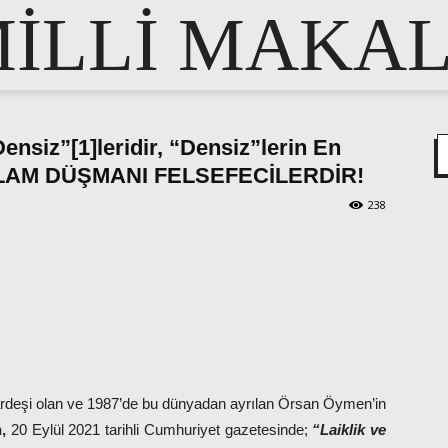
İLLİ MAKA
Densiz”[1]leridir, “Densiz”lerin En
 İSLAM DÜŞMANI FELSEFECİLERDİR!
238
pp
e
rdeşi olan ve 1987’de bu dünyadan ayrılan Örsan Öymen’in
,
20 Eylül 2021 tarihli Cumhuriyet gazetesinde;
“Laiklik ve