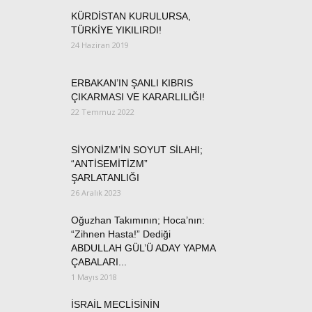
KÜRDİSTAN KURULURSA,
TÜRKİYE YIKILIRDI!
24 Haziran 2019
ERBAKAN’IN ŞANLI KIBRIS
ÇIKARMASI VE KARARLILIĞI!
22 Temmuz 2022
SİYONİZM’İN SOYUT SİLAHI;
“ANTİSEMİTİZM”
ŞARLATANLIĞI
26 Aralık 2023
Oğuzhan Takımının; Hoca’nın:
“Zihnen Hasta!” Dediği
ABDULLAH GÜL’Ü ADAY YAPMA
ÇABALARI...
1 Mayıs 2018
İSRAİL MECLİSİNİN