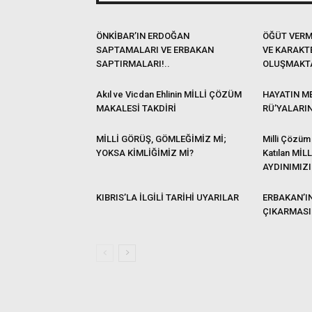
ÖNKİBAR’IN ERDOĞAN
ÖĞÜT VERM
SAPTAMALARI VE ERBAKAN
VE KARAKT
SAPTIRMALARI!..
OLUŞMAKT
Akıl ve Vicdan Ehlinin MİLLİ ÇÖZÜM
HAYATIN ME
MAKALESİ TAKDİRİ
RÜ’YALARI
MİLLİ GÖRÜŞ, GÖMLEĞİMİZ Mİ;
Milli Çözüm
YOKSA KİMLİĞİMİZ Mİ?
Katılan MİL
AYDINIMIZI
KIBRIS’LA İLGİLİ TARİHİ UYARILAR
ERBAKAN’IN
ÇIKARMASI 