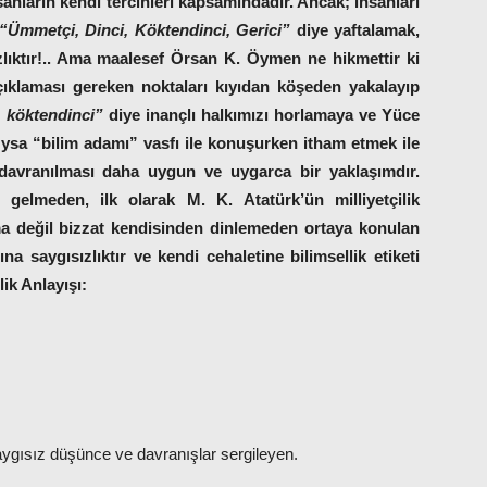
nsanların kendi tercihleri kapsamındadır. Ancak; insanları
“Ümmetçi, Dinci, Köktendinci, Gerici”
diye yaftalamak,
sızlıktır!.. Ama maalesef Örsan K. Öymen ne hikmettir ki
açıklaması gereken noktaları kıyıdan köşeden yakalayıp
, köktendinci”
diye inançlı halkımızı horlamaya ve Yüce
Oysa “bilim adamı” vasfı ile konuşurken itham etmek ile
 davranılması daha uygun ve uygarca bir yaklaşımdır.
elmeden, ilk olarak M. K. Atatürk’ün milliyetçilik
değil bizzat kendisinden dinlemeden ortaya konulan
a saygısızlıktır ve kendi cehaletine bilimsellik etiketi
lik Anlayışı:
saygısız düşünce ve davranışlar sergileyen.