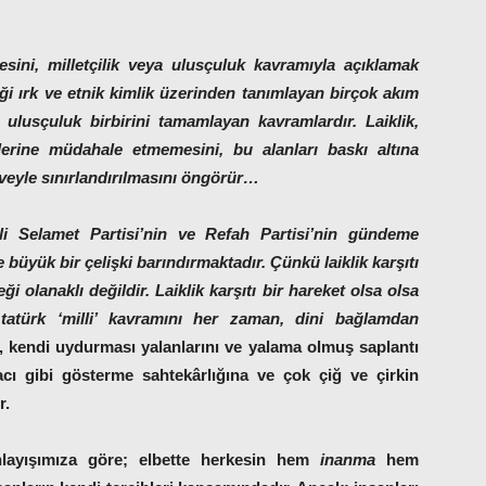
esini, milletçilik veya ulusçuluk kavramıyla açıklamak
ği ırk ve etnik kimlik üzerinden tanımlayan birçok akım
ulusçuluk birbirini tamamlayan kavramlardır. Laiklik,
şlerine müdahale etmemesini, bu alanları baskı altına
eveyle sınırlandırılmasını öngörür…
lli Selamet Partisi’nin ve Refah Partisi’nin gündeme
e büyük bir çelişki barındırmaktadır. Çünkü laiklik karşıtı
ği olanaklı değildir. Laiklik karşıtı bir hareket olsa olsa
 Atatürk ‘milli’ kavramını her zaman, dini bağlamdan
, kendi uydurması yalanlarını ve yalama olmuş saplantı
acı
gibi gösterme sahtekârlığına ve çok çiğ ve çirkin
r.
nlayışımıza göre;
elbette herkesin hem
inanma
hem