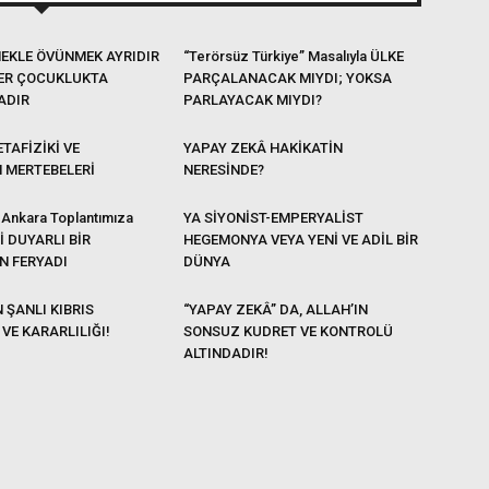
EKLE ÖVÜNMEK AYRIDIR
“Terörsüz Türkiye” Masalıyla ÜLKE
ER ÇOCUKLUKTA
PARÇALANACAK MIYDI; YOKSA
ADIR
PARLAYACAK MIYDI?
TAFİZİKİ VE
YAPAY ZEKÂ HAKİKATİN
N MERTEBELERİ
NERESİNDE?
 Ankara Toplantımıza
YA SİYONİST-EMPERYALİST
Lİ DUYARLI BİR
HEGEMONYA VEYA YENİ VE ADİL BİR
N FERYADI
DÜNYA
 ŞANLI KIBRIS
“YAPAY ZEKÂ” DA, ALLAH’IN
VE KARARLILIĞI!
SONSUZ KUDRET VE KONTROLÜ
ALTINDADIR!