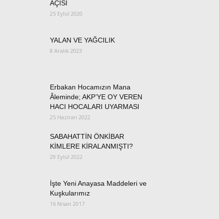
AÇISI
25 Eylül 2020
YALAN VE YAĞCILIK
8 Aralık 2023
Erbakan Hocamızın Mana
Âleminde; AKP’YE OY VEREN
HACI HOCALARI UYARMASI
25 Haziran 2022
SABAHATTİN ÖNKİBAR
KİMLERE KİRALANMIŞTI?
29 Eylül 2022
İşte Yeni Anayasa Maddeleri ve
Kuşkularımız
16 Nisan 2017