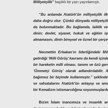
Milliyetçilik”
başlıklı bir yazı yayınlamıştı.
“Bu anlamda Atatürk’ün milliyetçilik ilk
daha doğru olur. Çünkü dünyada milliyetçili
da bulunmaktadır. Bu bağlamda, laiklik ve 
dinin; devlet, siyaset, hukuk ve eğitim i
almamasını, dinin bireysel ve öznel bir çerç
Necmettin Erbakan’ın liderliğindeki Mi
getirdiği ‘Milli Görüş’ kavramı da kendi içind
bir hareketin milli olması, tanımı ve özü gere
‘Ümmetçi Görüş’ olarak adlandırılabilir.
bağımsız bir biçimde kullanmıştır.”
şeklinde
ve safsatalarını
Atatürk’ün anlayışı ve am
bir
Kemalizm istismarcılığına
soyunmuşlardı
Bizim İslam inancımıza ve insanlık a