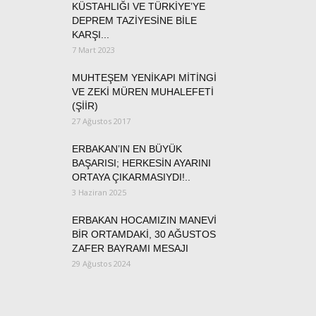
KÜSTAHLIĞI VE TÜRKİYE’YE
DEPREM TAZİYESİNE BİLE
KARŞI...
7 Mart 2023
MUHTEŞEM YENİKAPI MİTİNGİ
VE ZEKİ MÜREN MUHALEFETİ
(ŞİİR)
27 Ağustos 2017
ERBAKAN’IN EN BÜYÜK
BAŞARISI; HERKESİN AYARINI
ORTAYA ÇIKARMASIYDI!..
3 Haziran 2025
ERBAKAN HOCAMIZIN MANEVİ
BİR ORTAMDAKİ, 30 AĞUSTOS
ZAFER BAYRAMI MESAJI
29 Ağustos 2024