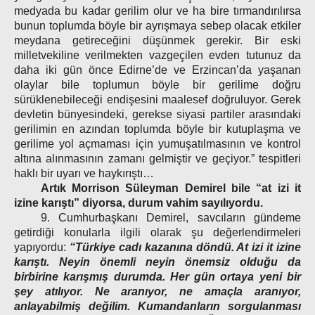
medyada bu kadar gerilim olur ve ha bire tırmandırılırsa
bunun toplumda böyle bir ayrışmaya sebep olacak etkiler
meydana getireceğini düşünmek gerekir. Bir eski
milletvekiline verilmekten vazgeçilen evden tutunuz da
daha iki gün önce Edirne’de ve Erzincan’da yaşanan
olaylar bile toplumun böyle bir gerilime doğru
sürüklenebileceği endişesini maalesef doğruluyor. Gerek
devletin bünyesindeki, gerekse siyasi partiler arasındaki
gerilimin en azından toplumda böyle bir kutuplaşma ve
gerilime yol açmaması için yumuşatılmasının ve kontrol
altına alınmasının zamanı gelmiştir ve geçiyor.” tespitleri
haklı bir uyarı ve haykırıştı…
Artık Morrison Süleyman Demirel bile “at izi it
izine karıştı” diyorsa, durum vahim sayılıyordu.
9. Cumhurbaşkanı Demirel, savcıların gündeme
getirdiği konularla ilgili olarak şu değerlendirmeleri
yapıyordu:
“Türkiye cadı kazanına döndü. At izi it izine
karıştı. Neyin önemli neyin önemsiz olduğu da
birbirine karışmış durumda. Her gün ortaya yeni bir
şey atılıyor. Ne aranıyor, ne amaçla aranıyor,
anlayabilmiş değilim. Kumandanların sorgulanması