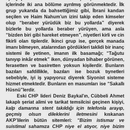
içlerinde iki ana bölüme ayrılmış görünmektedir. İlk
grup yukarıda da bahsettiğimiz gibi, İbrani kandan
seçilen ve Haim Nahum’un izini takip eden kimseler
olup “beraber yürüdük biz bu yollarda” diyerek
bizlerle bu yollarda beraber yürüyen, ama asla
“bizden biri gibi hareket etmeyen”, niyetleri kirli ve cin
fikirli olan tiplerdir. İkinci grup ise, gerçek manada
imanı bilmeyen, atalarından gördükleri taklidi bir inanç
sistemi ile yetinen, imanın ilk basamağı; “Tağutu
tanıyıp inkâr etmek” iken, dünyadan bihaber görünen,
ferasetten ve basiretten yoksun kişilerdir. Bunların
bazıları safdillikle, bazıları ise bozuk tıynetleri
sebebiyle, iyi iş yapıyoruz diyerek Siyonist sisteme
hizmet etmektedir. Bunların en masumları ise “Sakallı
Hüsnü”lerdir.
Eski CHP lideri Deniz Baykal’ın, Cübbeli Ahmet
lakaplı şeriat alimi ve tarikat temsilcisi geçinen kişiyi,
kalp damarına stent takıldığı için telefonla arayıp,
geçmiş olsun dileklerini iletmesini
kıskanan
AKP’lilerin
bütün sitemleri:
“Bizim istismar ve
suistimal sahamıza CHP niye el atıyor, niye bizim