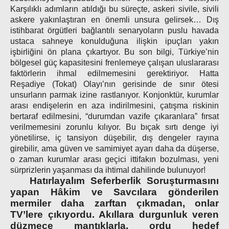
Karşılıklı adımların atıldığı bu süreçte, askeri sivile, sivili
askere yakınlaştıran en önemli unsura gelirsek… Dış
istihbarat örgütleri bağlantılı senaryoların puslu havada
ustaca sahneye konulduğuna ilişkin ipuçları yakın
işbirliğini ön plana çıkartıyor. Bu son bilgi, Türkiye’nin
bölgesel güç kapasitesini frenlemeye çalışan uluslararası
faktörlerin ihmal edilmemesini gerektiriyor. Hatta
Reşadiye (Tokat) Olayı’nın gerisinde de sınır ötesi
unsurların parmak izine rastlanıyor. Konjonktür, kurumlar
arası endişelerin en aza indirilmesini, çatışma riskinin
bertaraf edilmesini, “durumdan vazife çıkaranlara” fırsat
verilmemesini zorunlu kılıyor. Bu bıçak sırtı denge iyi
yönetilirse, iç tansiyon düşebilir, dış dengeler rayına
girebilir, ama güven ve samimiyet ayarı daha da düşerse,
o zaman kurumlar arası geçici ittifakın bozulması, yeni
sürprizlerin yaşanması da ihtimal dahilinde bulunuyor!
Hatırlayalım Seferberlik Soruşturmasını
yapan Hâkim ve Savcılara gönderilen
mermiler daha zarftan çıkmadan, onlar
TV’lere çıkıyordu. Akıllara durgunluk veren
düzmece mantıklarla, ordu hedef