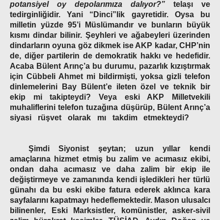
potansiyel oy depolarımıza dalıyor?”
telaşı ve
tedirginliğidir. Yani “Dinci”lik gayretidir. Oysa bu
milletin yüzde 95’i Müslümandır ve bunların büyük
kısmı dindar bilinir. Şeyhleri ve ağabeyleri üzerinden
dindarların oyuna göz dikmek ise AKP kadar, CHP’nin
de, diğer partilerin de demokratik hakkı ve hedefidir.
Acaba Bülent Arınç’a bu durumu, pazarlık kızıştırmak
için Cübbeli Ahmet mi bildirmişti, yoksa gizli telefon
dinlemelerini Bay Bülent’e ileten özel ve teknik bir
ekip mi takipteydi? Veya eski AKP Milletvekili
muhaliflerini telefon tuzağına düşürüp, Bülent Arınç’a
siyasi rüşvet olarak mı takdim etmekteydi?
Şimdi Siyonist şeytan; uzun yıllar kendi
amaçlarına hizmet etmiş bu zalim ve acımasız ekibi,
ondan daha acımasız ve daha zalim bir ekip ile
değiştirmeye ve zamanında kendi işledikleri her türlü
günahı da bu eski ekibe fatura ederek aklınca kara
sayfalarını kapatmayı hedeflemektedir. Mason ulusalcı
bilinenler, Eski Marksistler, komünistler, asker-sivil