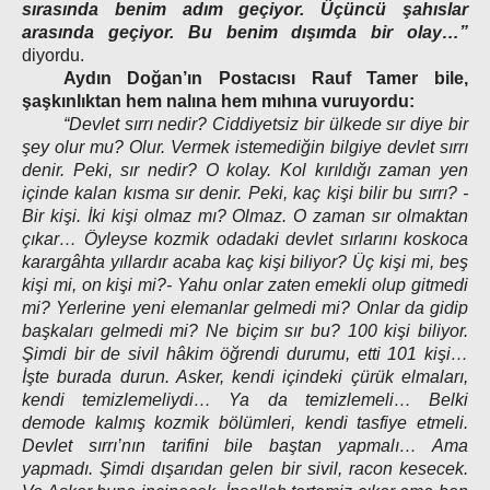
sırasında benim adım geçiyor. Üçüncü şahıslar
arasında geçiyor. Bu benim dışımda bir olay…”
diyordu.
Aydın Doğan’ın Postacısı Rauf Tamer bile,
şaşkınlıktan hem nalına hem mıhına vuruyordu:
“Devlet sırrı nedir? Ciddiyetsiz bir ülkede sır diye bir
şey olur mu? Olur. Vermek istemediğin bilgiye devlet sırrı
denir. Peki, sır nedir? O kolay. Kol kırıldığı zaman yen
içinde kalan kısma sır denir. Peki, kaç kişi bilir bu sırrı? -
Bir kişi. İki kişi olmaz mı? Olmaz. O zaman sır olmaktan
çıkar… Öyleyse kozmik odadaki devlet sırlarını koskoca
karargâhta yıllardır acaba kaç kişi biliyor? Üç kişi mi, beş
kişi mi, on kişi mi?- Yahu onlar zaten emekli olup gitmedi
mi? Yerlerine yeni elemanlar gelmedi mi? Onlar da gidip
başkaları gelmedi mi? Ne biçim sır bu? 100 kişi biliyor.
Şimdi bir de sivil hâkim öğrendi durumu, etti 101 kişi…
İşte burada durun. Asker, kendi içindeki çürük elmaları,
kendi temizlemeliydi… Ya da temizlemeli… Belki
demode kalmış kozmik bölümleri, kendi tasfiye etmeli.
Devlet sırrı’nın tarifini bile baştan yapmalı… Ama
yapmadı. Şimdi dışarıdan gelen bir sivil, racon kesecek.