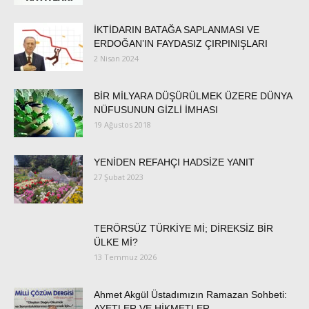
İKTİDARIN BATAĞA SAPLANMASI VE
ERDOĞAN’IN FAYDASIZ ÇIRPINIŞLARI
2 Nisan 2024
BİR MİLYARA DÜŞÜRÜLMEK ÜZERE DÜNYA
NÜFUSUNUN GİZLİ İMHASI
19 Ağustos 2018
YENİDEN REFAHÇI HADSİZE YANIT
27 Şubat 2023
TERÖRSÜZ TÜRKİYE Mİ; DİREKSİZ BİR
ÜLKE Mİ?
13 Temmuz 2026
Ahmet Akgül Üstadımızın Ramazan Sohbeti:
AYETLER VE HİKMETLER