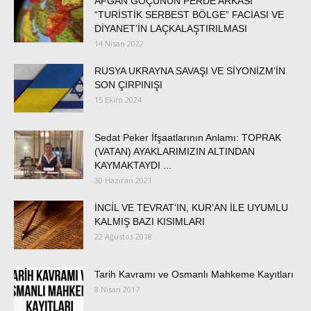
AFGAN GÖÇÜNÜN PERDE ARKASI
“TURİSTİK SERBEST BÖLGE” FACİASI VE
DİYANET’İN LAÇKALAŞTIRILMASI
14 Nisan 2022
RUSYA UKRAYNA SAVAŞI VE SİYONİZM’İN
SON ÇIRPINIŞI
15 Ekim 2024
Sedat Peker İfşaatlarının Anlamı: TOPRAK
(VATAN) AYAKLARIMIZIN ALTINDAN
KAYMAKTAYDI ...
30 Haziran 2021
İNCİL VE TEVRAT’IN, KUR’AN İLE UYUMLU
KALMIŞ BAZI KISIMLARI
22 Ağustos 2018
Tarih Kavramı ve Osmanlı Mahkeme Kayıtları
8 Nisan 2017