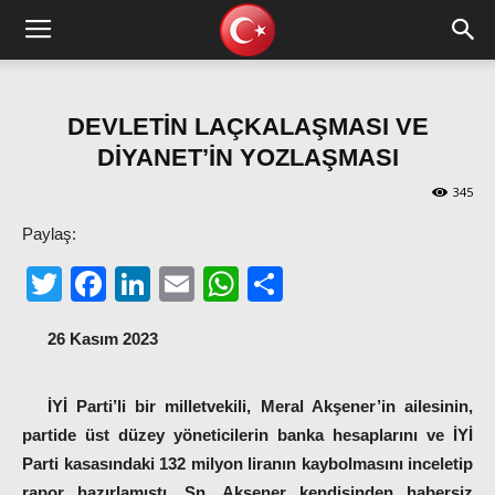
DEVLETİN LAÇKALAŞMASI VE
DİYANET’İN YOZLAŞMASI
345
Paylaş:
Twitter
Facebook
LinkedIn
Email
WhatsApp
Share
26 Kasım 2023
İYİ Parti’li bir milletvekili, Meral Akşener’in ailesinin,
partide üst düzey yöneticilerin banka hesaplarını ve İYİ
Parti kasasındaki 132 milyon liranın kaybolmasını inceletip
rapor hazırlamıştı. Sn. Akşener kendisinden habersiz