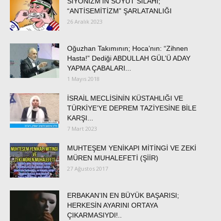
SİYONİZM’İN SOYUT SİLAHI;
“ANTİSEMİTİZM” ŞARLATANLIĞI
26 Aralık 2023
Oğuzhan Takımının; Hoca’nın: “Zihnen
Hasta!” Dediği ABDULLAH GÜL’Ü ADAY
YAPMA ÇABALARI...
1 Mayıs 2018
İSRAİL MECLİSİNİN KÜSTAHLIĞI VE
TÜRKİYE’YE DEPREM TAZİYESİNE BİLE
KARŞI...
7 Mart 2023
MUHTEŞEM YENİKAPI MİTİNGİ VE ZEKİ
MÜREN MUHALEFETİ (ŞİİR)
27 Ağustos 2017
ERBAKAN’IN EN BÜYÜK BAŞARISI;
HERKESİN AYARINI ORTAYA
ÇIKARMASIYDI!..