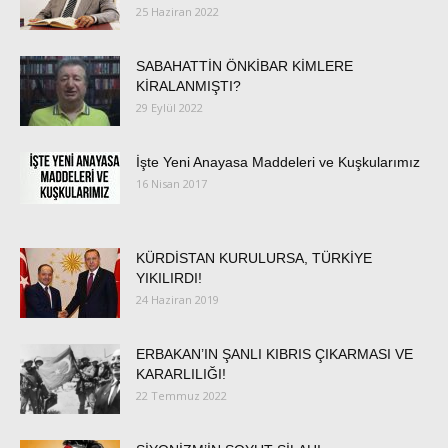
25 Haziran 2022
SABAHATTİN ÖNKİBAR KİMLERE
KİRALANMIŞTI?
29 Eylül 2022
İşte Yeni Anayasa Maddeleri ve Kuşkularımız
16 Nisan 2017
KÜRDİSTAN KURULURSA, TÜRKİYE
YIKILIRDI!
24 Haziran 2019
ERBAKAN’IN ŞANLI KIBRIS ÇIKARMASI VE
KARARLILIĞI!
22 Temmuz 2022