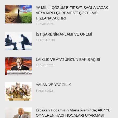
YA MİLLİ ÇÖZÜM’E FIRSAT SAĞLANACAK
VEYA KİRLİ ÇÜRÜME VE ÇÖZÜLME
HIZLANACAKTIR!
15 Mart 2024
İSTİŞARENİN ANLAMI VE ÖNEMİ
17 Aralık 2018
LAİKLİK VE ATATÜRK’ÜN BAKIŞ AÇISI
25 Eylül 2020
YALAN VE YAĞCILIK
8 Aralık 2023
Erbakan Hocamızın Mana Âleminde; AKP’YE
OY VEREN HACI HOCALARI UYARMASI