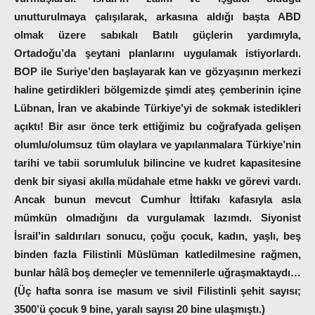
unutturulmaya çalışılarak, arkasına aldığı başta ABD
olmak üzere sabıkalı Batılı güçlerin yardımıyla,
Ortadoğu’da şeytani planlarını uygulamak istiyorlardı.
BOP ile Suriye’den başlayarak kan ve gözyaşının merkezi
haline getirdikleri bölgemizde şimdi ateş çemberinin içine
Lübnan, İran ve akabinde Türkiye’yi de sokmak istedikleri
açıktı! Bir asır önce terk ettiğimiz bu coğrafyada gelişen
olumlu/olumsuz tüm olaylara ve yapılanmalara Türkiye’nin
tarihi ve tabii sorumluluk bilincine ve kudret kapasitesine
denk bir siyasi akılla müdahale etme hakkı ve görevi vardı.
Ancak bunun mevcut Cumhur İttifakı kafasıyla asla
mümkün olmadığını da vurgulamak lazımdı. Siyonist
İsrail’in saldırıları sonucu, çoğu çocuk, kadın, yaşlı, beş
binden fazla Filistinli Müslüman katledilmesine rağmen,
bunlar hâlâ boş demeçler ve temennilerle uğraşmaktaydı…
(Üç hafta sonra ise masum ve sivil Filistinli şehit sayısı;
3500’ü çocuk 9 bine, yaralı sayısı 20 bine ulaşmıştı.)