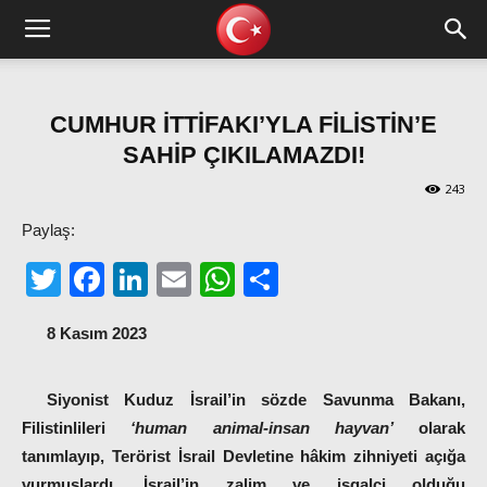
CUMHUR İTTİFAKI’YLA FİLİSTİN’E
SAHİP ÇIKILAMAZDI!
243
Paylaş:
Twitter
Facebook
LinkedIn
Email
WhatsApp
Share
8 Kasım 2023
Siyonist Kuduz İsrail’in sözde Savunma Bakanı,
Filistinlileri
‘human animal-insan hayvan’
olarak
tanımlayıp, Terörist İsrail Devletine hâkim zihniyeti açığa
vurmuşlardı. İsrail’in zalim ve işgalci olduğu