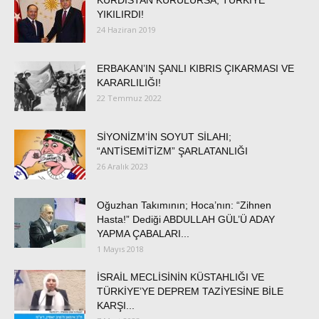
KÜRDİSTAN KURULURSA, TÜRKİYE
YIKILIRDI!
24 Haziran 2019
ERBAKAN’IN ŞANLI KIBRIS ÇIKARMASI VE
KARARLILIĞI!
22 Temmuz 2022
SİYONİZM’İN SOYUT SİLAHI;
“ANTİSEMİTİZM” ŞARLATANLIĞI
26 Aralık 2023
Oğuzhan Takımının; Hoca’nın: “Zihnen
Hasta!” Dediği ABDULLAH GÜL’Ü ADAY
YAPMA ÇABALARI...
1 Mayıs 2018
İSRAİL MECLİSİNİN KÜSTAHLIĞI VE
TÜRKİYE’YE DEPREM TAZİYESİNE BİLE
KARŞI...