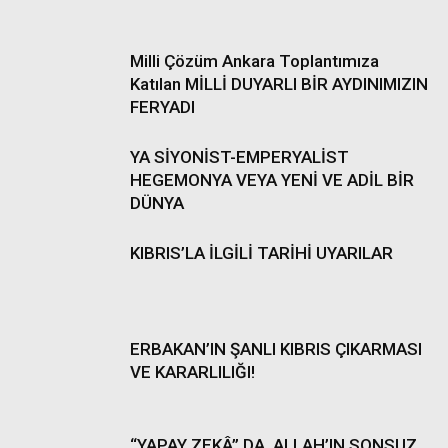
Milli Çözüm Ankara Toplantımıza
Katılan MİLLİ DUYARLI BİR AYDINIMIZIN
FERYADI
YA SİYONİST-EMPERYALİST
HEGEMONYA VEYA YENİ VE ADİL BİR
DÜNYA
KIBRIS’LA İLGİLİ TARİHİ UYARILAR
ERBAKAN’IN ŞANLI KIBRIS ÇIKARMASI
VE KARARLILIĞI!
“YAPAY ZEKÂ” DA, ALLAH’IN SONSUZ