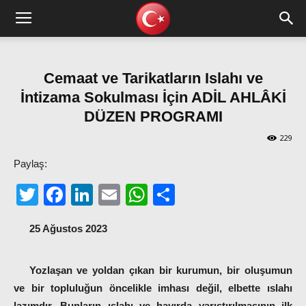
Cemaat ve Tarikatların Islahı ve
İntizama Sokulması İçin ADİL AHLÂKİ
DÜZEN PROGRAMI
229
Paylaş:
Twitter
Facebook
LinkedIn
Email
WhatsApp
Share
25 Ağustos 2023
Yozlaşan ve yoldan çıkan bir kurumun, bir oluşumun
ve bir topluluğun öncelikle imhası değil, elbette ıslahı
lazımdır. Bunların ıslahı ve hayırda yarıştırılmasının ilk