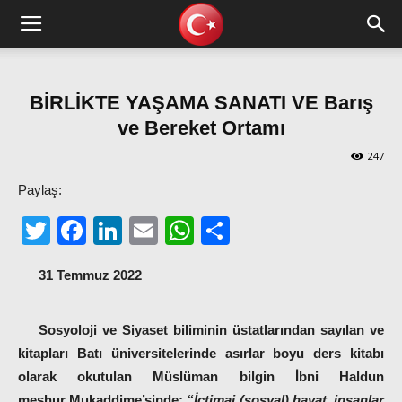
BİRLİKTE YAŞAMA SANATI VE Barış
ve Bereket Ortamı
247
Paylaş:
Twitter
Facebook
LinkedIn
Email
WhatsApp
Share
31 Temmuz 2022
Sosyoloji ve Siyaset biliminin üstatlarından sayılan ve
kitapları Batı üniversitelerinde asırlar boyu ders kitabı
olarak okutulan Müslüman bilgin İbni Haldun
meşhur
Mukaddime
’sinde:
“İçtimai (sosyal) hayat, insanlar