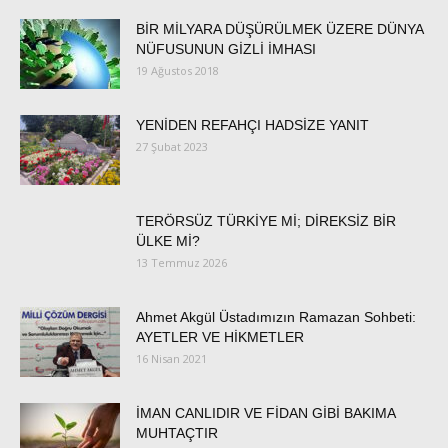
BİR MİLYARA DÜŞÜRÜLMEK ÜZERE DÜNYA
NÜFUSUNUN GİZLİ İMHASI
19 Ağustos 2018
YENİDEN REFAHÇI HADSİZE YANIT
27 Şubat 2023
TERÖRSÜZ TÜRKİYE Mİ; DİREKSİZ BİR
ÜLKE Mİ?
13 Temmuz 2026
Ahmet Akgül Üstadımızın Ramazan Sohbeti:
AYETLER VE HİKMETLER
16 Nisan 2021
İMAN CANLIDIR VE FİDAN GİBİ BAKIMA
MUHTAÇTIR