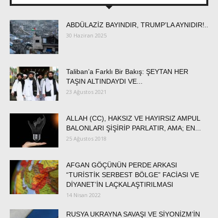
ABDÜLAZİZ BAYINDIR, TRUMP’LA AYNIDIR!..
30 Haziran 2025
Taliban’a Farklı Bir Bakış: ŞEYTAN HER
TAŞIN ALTINDAYDI VE...
23 Ağustos 2021
ALLAH (CC), HAKSIZ VE HAYIRSIZ AMPUL
BALONLARI ŞİŞİRİP PARLATIR, AMA; EN...
25 Ağustos 2018
AFGAN GÖÇÜNÜN PERDE ARKASI
“TURİSTİK SERBEST BÖLGE” FACİASI VE
DİYANET’İN LAÇKALAŞTIRILMASI
14 Nisan 2022
RUSYA UKRAYNA SAVAŞI VE SİYONİZM’İN