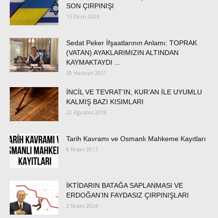
SON ÇIRPINIŞI
15 Ekim 2024
Sedat Peker İfşaatlarının Anlamı: TOPRAK
(VATAN) AYAKLARIMIZIN ALTINDAN
KAYMAKTAYDI ...
30 Haziran 2021
İNCİL VE TEVRAT’IN, KUR’AN İLE UYUMLU
KALMIŞ BAZI KISIMLARI
22 Ağustos 2018
Tarih Kavramı ve Osmanlı Mahkeme Kayıtları
8 Nisan 2017
İKTİDARIN BATAĞA SAPLANMASI VE
ERDOĞAN’IN FAYDASIZ ÇIRPINIŞLARI
2 Nisan 2024