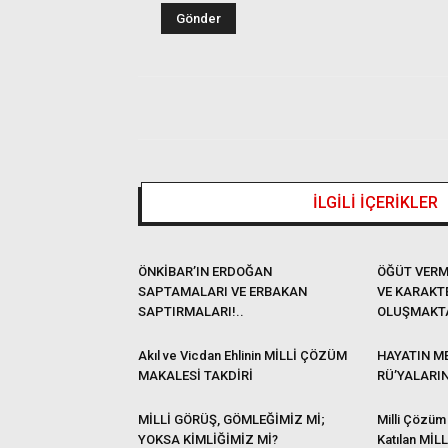
İLGİLİ İÇERİKLER
ÖNKİBAR’IN ERDOĞAN
ÖĞÜT VERM
SAPTAMALARI VE ERBAKAN
VE KARAKT
SAPTIRMALARI!..
OLUŞMAKT
Akıl ve Vicdan Ehlinin MİLLİ ÇÖZÜM
HAYATIN ME
MAKALESİ TAKDİRİ
RÜ’YALARI
MİLLİ GÖRÜŞ, GÖMLEĞİMİZ Mİ;
Milli Çözüm
YOKSA KİMLİĞİMİZ Mİ?
Katılan MİL