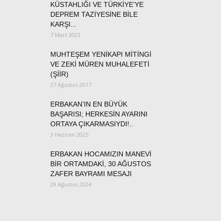
KÜSTAHLIĞI VE TÜRKİYE’YE
DEPREM TAZİYESİNE BİLE
KARŞI...
7 Mart 2023
MUHTEŞEM YENİKAPI MİTİNGİ
VE ZEKİ MÜREN MUHALEFETİ
(ŞİİR)
27 Ağustos 2017
ERBAKAN’IN EN BÜYÜK
BAŞARISI; HERKESİN AYARINI
ORTAYA ÇIKARMASIYDI!..
3 Haziran 2025
ERBAKAN HOCAMIZIN MANEVİ
BİR ORTAMDAKİ, 30 AĞUSTOS
ZAFER BAYRAMI MESAJI
29 Ağustos 2024