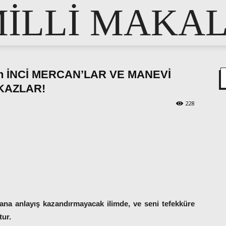
İLLİ MAKA
an İNCİ MERCAN’LAR VE MANEVİ
KAZLAR!
228
pp
e
sana anlayış kazandırmayacak ilimde, ve seni tefekküre
tur.