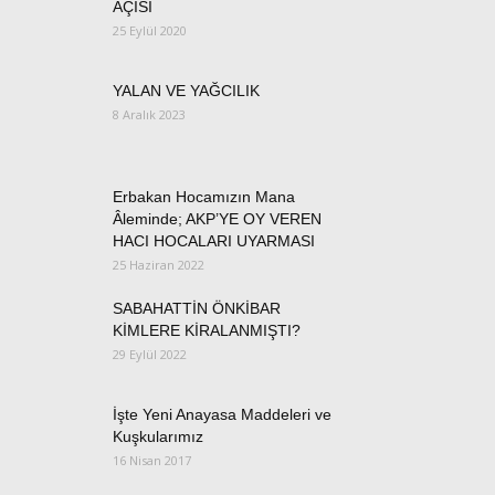
AÇISI
25 Eylül 2020
YALAN VE YAĞCILIK
8 Aralık 2023
Erbakan Hocamızın Mana
Âleminde; AKP’YE OY VEREN
HACI HOCALARI UYARMASI
25 Haziran 2022
SABAHATTİN ÖNKİBAR
KİMLERE KİRALANMIŞTI?
29 Eylül 2022
İşte Yeni Anayasa Maddeleri ve
Kuşkularımız
16 Nisan 2017