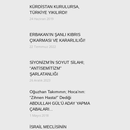
KÜRDİSTAN KURULURSA,
TÜRKİYE YIKILIRDI!
24 Haziran 2019
ERBAKAN’IN ŞANLI KIBRIS
ÇIKARMASI VE KARARLILIĞI!
22 Temmuz 2022
SİYONİZM’İN SOYUT SİLAHI;
“ANTİSEMİTİZM”
ŞARLATANLIĞI
26 Aralık 2023
Oğuzhan Takımının; Hoca’nın:
“Zihnen Hasta!” Dediği
ABDULLAH GÜL’Ü ADAY YAPMA
ÇABALARI...
1 Mayıs 2018
İSRAİL MECLİSİNİN