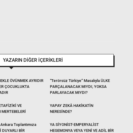
YAZARIN DİĞER İÇERİKLERİ
EKLE ÖVÜNMEK AYRIDIR
“Terörsüz Türkiye” Masalıyla ÜLKE
ER ÇOCUKLUKTA
PARÇALANACAK MIYDI; YOKSA
ADIR
PARLAYACAK MIYDI?
TAFİZİKİ VE
YAPAY ZEKÂ HAKİKATİN
N MERTEBELERİ
NERESİNDE?
 Ankara Toplantımıza
YA SİYONİST-EMPERYALİST
Lİ DUYARLI BİR
HEGEMONYA VEYA YENİ VE ADİL BİR