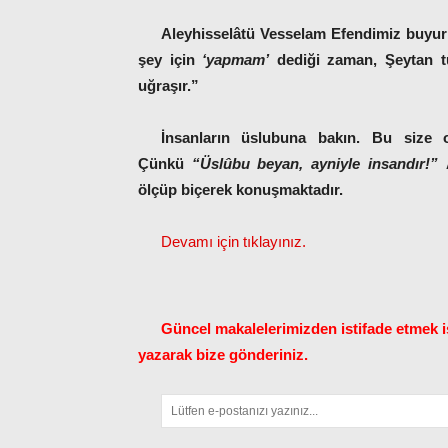
Aleyhisselâtü Vesselam Efendimiz buyurmu
şey için
‘yapmam’
dediği zaman, Şeytan tüm
uğraşır.”
İnsanların üslubuna bakın. Bu size o
Çünkü
“Üslûbu beyan, ayniyle insandır!”
ölçüp biçerek konuşmaktadır.
Devamı için tıklayınız.
Güncel makalelerimizden istifade etmek is
yazarak bize gönderiniz.