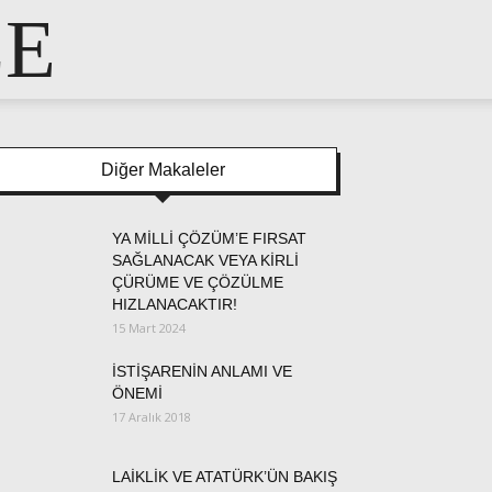
LE
Diğer Makaleler
YA MİLLİ ÇÖZÜM’E FIRSAT
SAĞLANACAK VEYA KİRLİ
ÇÜRÜME VE ÇÖZÜLME
HIZLANACAKTIR!
15 Mart 2024
İSTİŞARENİN ANLAMI VE
ÖNEMİ
17 Aralık 2018
LAİKLİK VE ATATÜRK’ÜN BAKIŞ