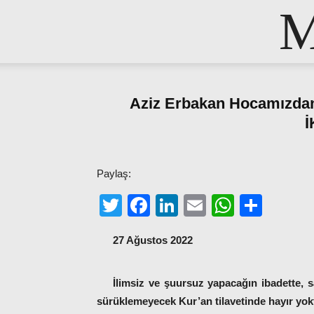
M
Aziz Erbakan Hocamızd
İ
Paylaş:
Twitter
Facebook
LinkedIn
Email
WhatsA
Shar
27 Ağustos 2022
İlimsiz ve şuursuz yapacağın ibadette, 
sürüklemeyecek Kur’an tilavetinde hayır yok