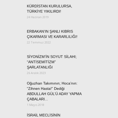
KÜRDİSTAN KURULURSA,
TÜRKİYE YIKILIRDI!
24 Haziran 2019
ERBAKAN’IN ŞANLI KIBRIS
ÇIKARMASI VE KARARLILIĞI!
22 Temmuz 2022
SİYONİZM’İN SOYUT SİLAHI;
“ANTİSEMİTİZM”
ŞARLATANLIĞI
26 Aralık 2023
Oğuzhan Takımının; Hoca’nın:
“Zihnen Hasta!” Dediği
ABDULLAH GÜL’Ü ADAY YAPMA
ÇABALARI...
1 Mayıs 2018
İSRAİL MECLİSİNİN