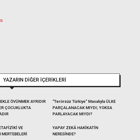
3s
YAZARIN DİĞER İÇERİKLERİ
EKLE ÖVÜNMEK AYRIDIR
“Terörsüz Türkiye” Masalıyla ÜLKE
ER ÇOCUKLUKTA
PARÇALANACAK MIYDI; YOKSA
ADIR
PARLAYACAK MIYDI?
TAFİZİKİ VE
YAPAY ZEKÂ HAKİKATİN
N MERTEBELERİ
NERESİNDE?