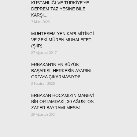
KÜSTAHLIĞI VE TÜRKİYE’YE
DEPREM TAZİYESİNE BİLE
KARŞI...
7 Mart 2023
MUHTEŞEM YENİKAPI MİTİNGİ
VE ZEKİ MÜREN MUHALEFETİ
(ŞİİR)
27 Ağustos 2017
ERBAKAN’IN EN BÜYÜK
BAŞARISI; HERKESİN AYARINI
ORTAYA ÇIKARMASIYDI!..
3 Haziran 2025
ERBAKAN HOCAMIZIN MANEVİ
BİR ORTAMDAKİ, 30 AĞUSTOS
ZAFER BAYRAMI MESAJI
29 Ağustos 2024