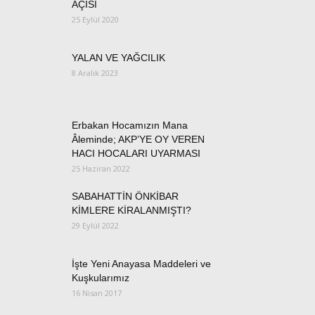
AÇISI
25 Eylül 2020
YALAN VE YAĞCILIK
8 Aralık 2023
Erbakan Hocamızın Mana
Âleminde; AKP’YE OY VEREN
HACI HOCALARI UYARMASI
25 Haziran 2022
SABAHATTİN ÖNKİBAR
KİMLERE KİRALANMIŞTI?
29 Eylül 2022
İşte Yeni Anayasa Maddeleri ve
Kuşkularımız
16 Nisan 2017