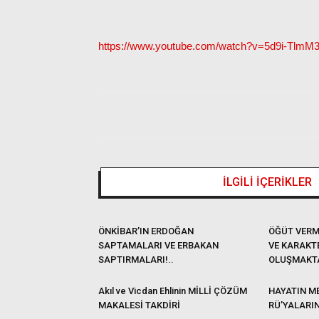
https://www.youtube.com/watch?v=5d9i-TlmM
İLGİLİ İÇERİKLER
ÖNKİBAR’IN ERDOĞAN
ÖĞÜT VERM
SAPTAMALARI VE ERBAKAN
VE KARAKT
SAPTIRMALARI!..
OLUŞMAKT
Akıl ve Vicdan Ehlinin MİLLİ ÇÖZÜM
HAYATIN ME
MAKALESİ TAKDİRİ
RÜ’YALARI