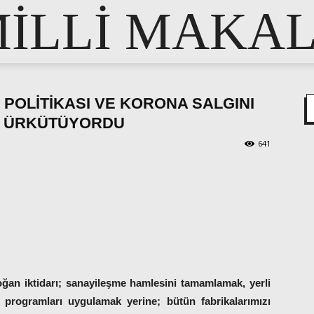
İLLİ MAKA
 POLİTİKASI VE KORONA SALGINI
I ÜRKÜTÜYORDU
641
pp
e
ğan iktidarı; sanayileşme hamlesini tamamlamak, yerli
a programları uygulamak yerine; bütün fabrikalarımızı