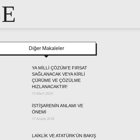
LE
Diğer Makaleler
YA MİLLİ ÇÖZÜM’E FIRSAT
SAĞLANACAK VEYA KİRLİ
ÇÜRÜME VE ÇÖZÜLME
HIZLANACAKTIR!
15 Mart 2024
İSTİŞARENİN ANLAMI VE
ÖNEMİ
17 Aralık 2018
LAİKLİK VE ATATÜRK’ÜN BAKIŞ