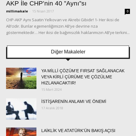
AKP İle CHP’nin 40 ”Aynı”sı
millimakale
-
15 Nisan 2017
0
CHP-AKP Aynı Saatin Yelkovan ve Akrebi Gibidir! 1- Her ikisi de
AB’cidir. Bunlar egemenliğimizin AB’ye devrine rıza
göstermektedir… Her ikisi de bağımsızlık haklarımızın AB’ye terkini...
Diğer Makaleler
YA MİLLİ ÇÖZÜM’E FIRSAT SAĞLANACAK
VEYA KİRLİ ÇÜRÜME VE ÇÖZÜLME
HIZLANACAKTIR!
15 Mart 2024
İSTİŞARENİN ANLAMI VE ÖNEMİ
17 Aralık 2018
LAİKLİK VE ATATÜRK’ÜN BAKIŞ AÇISI