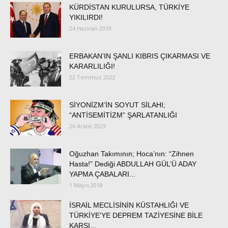
KÜRDİSTAN KURULURSA, TÜRKİYE
YIKILIRDI!
24 Haziran 2019
ERBAKAN’IN ŞANLI KIBRIS ÇIKARMASI VE
KARARLILIĞI!
22 Temmuz 2022
SİYONİZM’İN SOYUT SİLAHI;
“ANTİSEMİTİZM” ŞARLATANLIĞI
26 Aralık 2023
Oğuzhan Takımının; Hoca’nın: “Zihnen
Hasta!” Dediği ABDULLAH GÜL’Ü ADAY
YAPMA ÇABALARI...
1 Mayıs 2018
İSRAİL MECLİSİNİN KÜSTAHLIĞI VE
TÜRKİYE’YE DEPREM TAZİYESİNE BİLE
KARŞI...