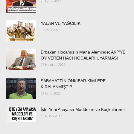
25 Eylül 2020
YALAN VE YAĞCILIK
8 Aralık 2023
Erbakan Hocamızın Mana Âleminde; AKP’YE
OY VEREN HACI HOCALARI UYARMASI
25 Haziran 2022
SABAHATTİN ÖNKİBAR KİMLERE
KİRALANMIŞTI?
29 Eylül 2022
İşte Yeni Anayasa Maddeleri ve Kuşkularımız
16 Nisan 2017