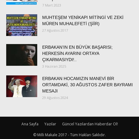
7 Mart 2023
MUHTEŞEM YENİKAPI MİTİNGİ VE ZEKİ
MÜREN MUHALEFETİ (ŞİİR)
27 Ağustos 2017
ERBAKAN’IN EN BÜYÜK BAŞARISI;
HERKESİN AYARINI ORTAYA
ÇIKARMASIYDI!..
3 Haziran 2025
ERBAKAN HOCAMIZIN MANEVİ BİR
ORTAMDAKİ, 30 AĞUSTOS ZAFER BAYRAMI
MESAJI
29 Ağustos 2024
Ana Sayfa
Yazılar
Güncel Yazılardan Haberdar Ol!
© Milli Makale 2017 - Tüm Hakları Saklıdır.