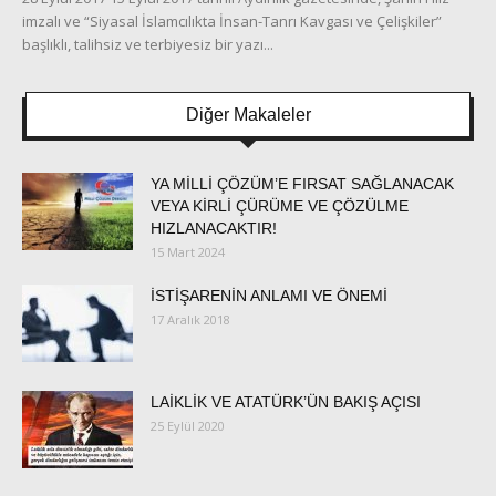
imzalı ve “Siyasal İslamcılıkta İnsan-Tanrı Kavgası ve Çelişkiler”
başlıklı, talihsiz ve terbiyesiz bir yazı...
Diğer Makaleler
YA MİLLİ ÇÖZÜM’E FIRSAT SAĞLANACAK
VEYA KİRLİ ÇÜRÜME VE ÇÖZÜLME
HIZLANACAKTIR!
15 Mart 2024
İSTİŞARENİN ANLAMI VE ÖNEMİ
17 Aralık 2018
LAİKLİK VE ATATÜRK’ÜN BAKIŞ AÇISI
25 Eylül 2020