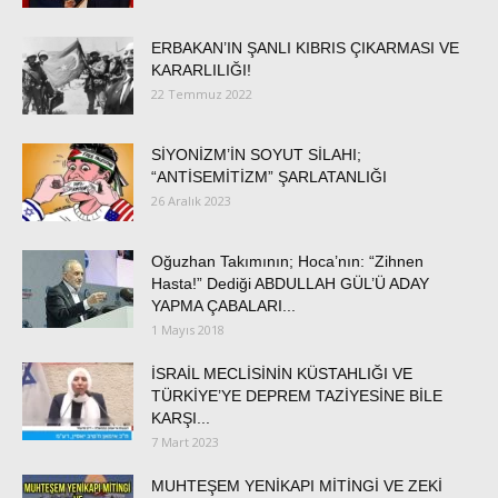
ERBAKAN’IN ŞANLI KIBRIS ÇIKARMASI VE
KARARLILIĞI!
22 Temmuz 2022
SİYONİZM’İN SOYUT SİLAHI;
“ANTİSEMİTİZM” ŞARLATANLIĞI
26 Aralık 2023
Oğuzhan Takımının; Hoca’nın: “Zihnen
Hasta!” Dediği ABDULLAH GÜL’Ü ADAY
YAPMA ÇABALARI...
1 Mayıs 2018
İSRAİL MECLİSİNİN KÜSTAHLIĞI VE
TÜRKİYE’YE DEPREM TAZİYESİNE BİLE
KARŞI...
7 Mart 2023
MUHTEŞEM YENİKAPI MİTİNGİ VE ZEKİ