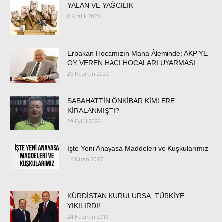
YALAN VE YAĞCILIK
8 Aralık 2023
Erbakan Hocamızın Mana Âleminde; AKP’YE
OY VEREN HACI HOCALARI UYARMASI
25 Haziran 2022
SABAHATTİN ÖNKİBAR KİMLERE
KİRALANMIŞTI?
29 Eylül 2022
İşte Yeni Anayasa Maddeleri ve Kuşkularımız
16 Nisan 2017
KÜRDİSTAN KURULURSA, TÜRKİYE
YIKILIRDI!
24 Haziran 2019