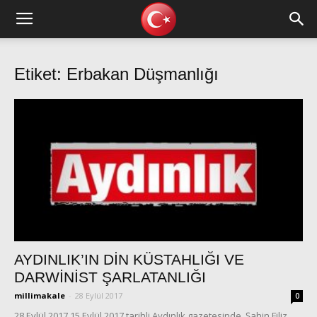
Etiket: Erbakan Düşmanlığı
AYDINLIK’IN DİN KÜSTAHLIĞI VE
DARWİNİST ŞARLATANLIĞI
millimakale
-
28 Eylül 2017
0
28 Eylül 2017 15 Eylül 2017 tarihli Aydınlık gazetesinde, Şahin Filiz